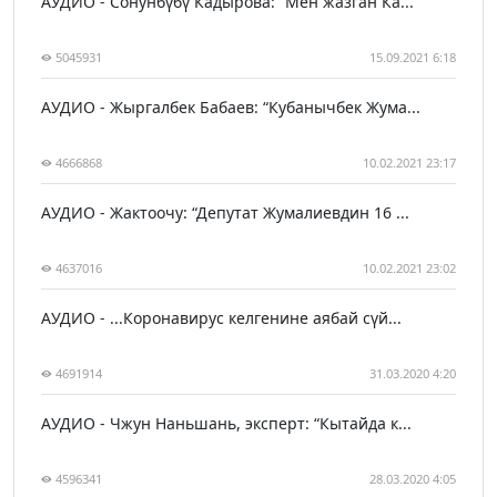
АУДИО - Сонунбүбү Кадырова: “Мен жазган Ка...
5045931
15.09.2021 6:18
АУДИО - Жыргалбек Бабаев: “Кубанычбек Жума...
4666868
10.02.2021 23:17
АУДИО - Жактоочу: “Депутат Жумалиевдин 16 ...
4637016
10.02.2021 23:02
АУДИО - ...Коронавирус келгенине аябай сүй...
4691914
31.03.2020 4:20
АУДИО - Чжун Наньшань, эксперт: “Кытайда к...
4596341
28.03.2020 4:05