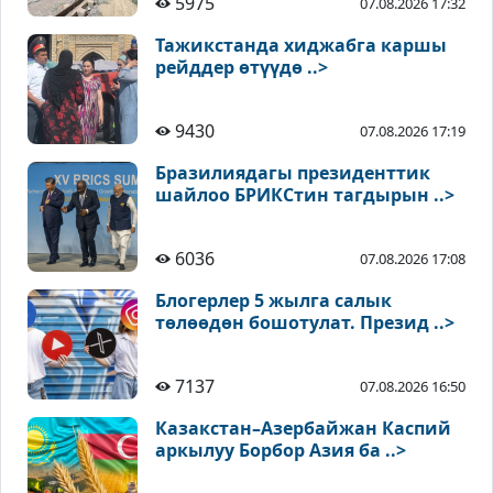
5975
07.08.2026 17:32
Тажикстанда хиджабга каршы
рейддер өтүүдө ..>
9430
07.08.2026 17:19
Бразилиядагы президенттик
шайлоо БРИКСтин тагдырын ..>
6036
07.08.2026 17:08
Блогерлер 5 жылга салык
төлөөдөн бошотулат. Презид ..>
7137
07.08.2026 16:50
Казакстан–Азербайжан Каспий
аркылуу Борбор Азия ба ..>