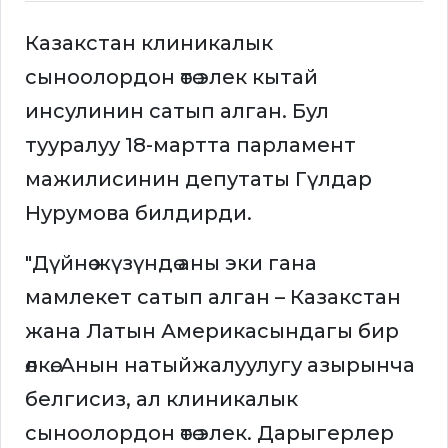
Казакстан клиникалык
сыноолордон өтө элек кытай
инсулинин сатып алган. Бул
тууралуу 18-мартта парламент
мажилисинин депутаты Гүлдар
Нурумова билдирди.
"Дүйнө жүзүндө аны эки гана
мамлекет сатып алган – Казакстан
жана Латын Америкасындагы бир
өлкө. Анын натыйжалуулугу азырынча
белгисиз, ал клиникалык
сыноолордон өтө элек. Дарыгерлер