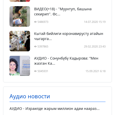
ВИДЕО(+18) - "Муунтуп, башына
секирип". Өс...
5486973
14.07.2020 15:19
Кытай бийлиги коронавирусту атайын
чыгарга...
5397865
29.02.2020 23:43
АУДИО - Сонунбүбү Кадырова: “Мен
жазган Ка...
5045931
15.09.2021 6:18
Аудио новости
АУДИО - Израилде жарым миллион адам наараз...