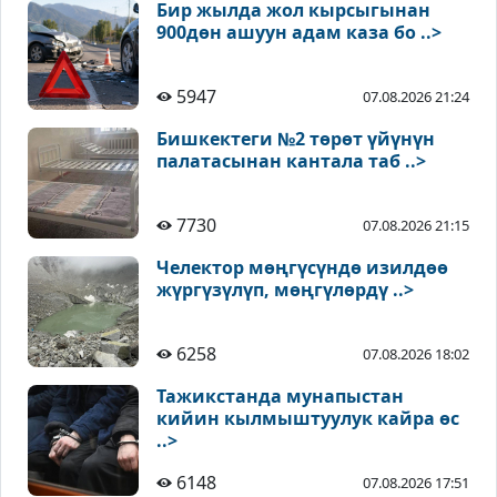
Бир жылда жол кырсыгынан
900дөн ашуун адам каза бо ..>
5947
07.08.2026 21:24
Бишкектеги №2 төрөт үйүнүн
палатасынан кантала таб ..>
7730
07.08.2026 21:15
Челектор мөңгүсүндө изилдөө
жүргүзүлүп, мөңгүлөрдү ..>
6258
07.08.2026 18:02
Тажикстанда мунапыстан
кийин кылмыштуулук кайра өс
..>
6148
07.08.2026 17:51