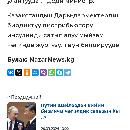
улантууда", - деди министр.
Казакстандын Дары-дармектердин
бирдиктүү дистрибьютору
инсулинди сатып алуу мыйзам
чегинде жүргүзүлгөнүн билдирүүдө.
Булак: NazarNews.kg
< Предыдущий
Путин шайлоодон кийин
биринчи чет элдик сапарын Кы
..>
20.03.2024 10:00