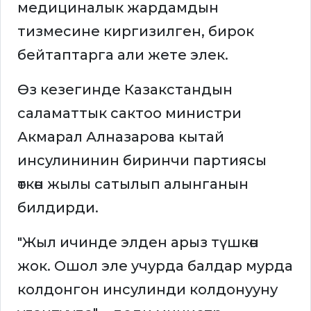
медициналык жардамдын
тизмесине киргизилген, бирок
бейтаптарга али жете элек.
Өз кезегинде Казакстандын
саламаттык сактоо министри
Акмарал Алназарова кытай
инсулининин биринчи партиясы
өткөн жылы сатылып алынганын
билдирди.
"Жыл ичинде элден арыз түшкөн
жок. Ошол эле учурда балдар мурда
колдонгон инсулинди колдонууну