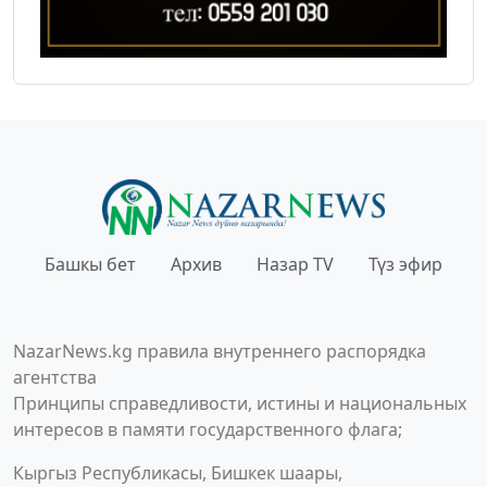
Башкы бет
Архив
Назар TV
Түз эфир
NazarNews.kg правила внутреннего распорядка
агентства
Принципы справедливости, истины и национальных
интересов в памяти государственного флага;
Кыргыз Республикасы, Бишкек шаары,