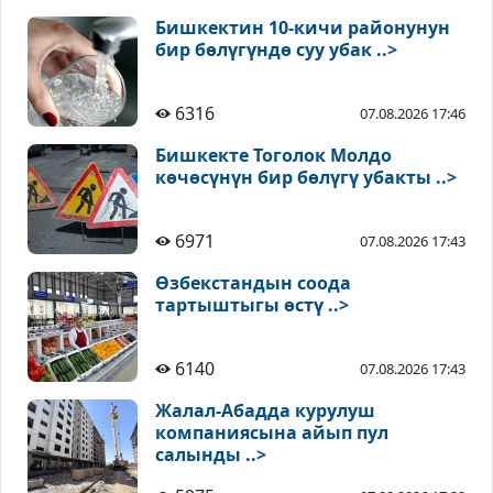
Бишкектин 10-кичи районунун
бир бөлүгүндө суу убак ..>
6316
07.08.2026 17:46
Бишкекте Тоголок Молдо
көчөсүнүн бир бөлүгү убакты ..>
6971
07.08.2026 17:43
Өзбекстандын соода
тартыштыгы өстү ..>
6140
07.08.2026 17:43
Жалал-Абадда курулуш
компаниясына айып пул
салынды ..>