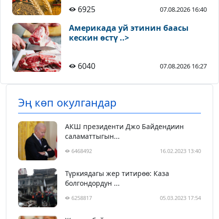
6925
07.08.2026 16:40
Америкада уй этинин баасы
кескин өстү ..>
6040
07.08.2026 16:27
Эң көп окулгандар
АКШ президенти Джо Байдендиин
саламаттыгын...
6468492
16.02.2023 13:40
Түркиядагы жер титирөө: Каза
болгондордун ...
6258817
05.03.2023 17:54