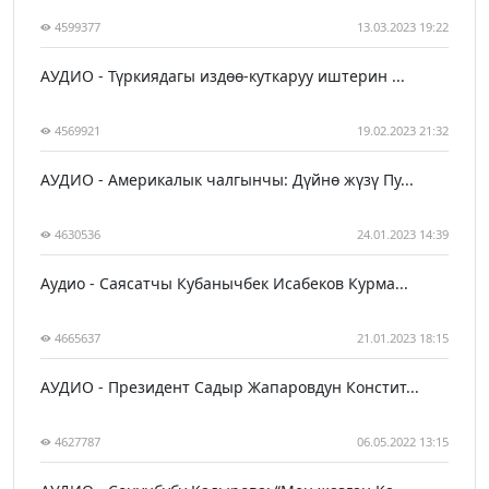
4599377
13.03.2023 19:22
АУДИО - Түркиядагы издөө-куткаруу иштерин ...
4569921
19.02.2023 21:32
АУДИО - Америкалык чалгынчы: Дүйнө жүзү Пу...
4630536
24.01.2023 14:39
Аудио - Саясатчы Кубанычбек Исабеков Курма...
4665637
21.01.2023 18:15
АУДИО - Президент Садыр Жапаровдун Констит...
4627787
06.05.2022 13:15