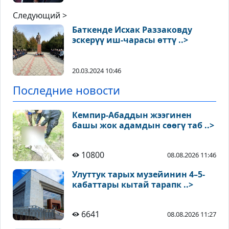
Следующий >
Баткенде Исхак Раззаковду
эскерүү иш-чарасы өттү ..>
20.03.2024 10:46
Последние новости
Кемпир-Абаддын жээгинен
башы жок адамдын сөөгү таб ..>
10800
08.08.2026 11:46
Улуттук тарых музейинин 4–5-
кабаттары кытай тарапк ..>
6641
08.08.2026 11:27