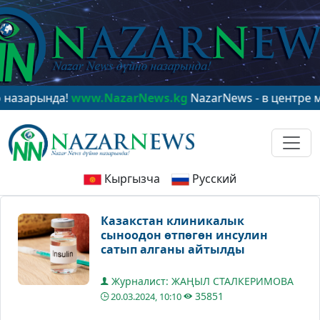
ында!
www.NazarNews.kg
NazarNews - в центре мирово
Кыргызча
Русский
Казакстан клиникалык
сыноодон өтпөгөн инсулин
сатып алганы айтылды
Журналист: ЖАҢЫЛ СТАЛКЕРИМОВА
35851
20.03.2024, 10:10