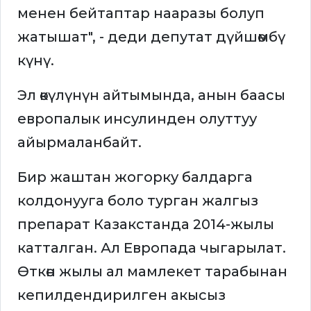
менен бейтаптар нааразы болуп
жатышат", - деди депутат дүйшөмбү
күнү.
Эл өкүлүнүн айтымында, анын баасы
европалык инсулинден олуттуу
айырмаланбайт.
Бир жаштан жогорку балдарга
колдонууга боло турган жалгыз
препарат Казакстанда 2014-жылы
катталган. Ал Европада чыгарылат.
Өткөн жылы ал мамлекет тарабынан
кепилдендирилген акысыз