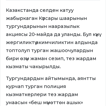
Казакстанда селден катуу
жабыркаган Күлсары шаарынын
тургундарынын нааразылык
акциясы 20-майда да уланды. Бул күнү
жергиликтүү акимчиликтин алдында
топтолуп турган жашоочулардын
бири өзүн жаман сезип, тез жардам
кызматы чакырылды.
Тургундардын айтымында, аянтты
курчап турган полиция
кызматкерлери тез жардам
унаасын «беш мүнөттөн ашык»