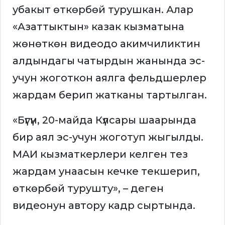
убакыт өткөрбөй турушкан. Алар
«Азаттыктын» казак кызматына
жөнөткөн видеодо акимчиликтин
алдындагы чатырдын жанында эс-
учун жоготкон аялга фельдшерлер
жардам берип жатканы тартылган.
«Бүгүн, 20-майда Күлсары шаарында
бир аял эс-учун жоготуп жыгылды.
МАИ кызматкерлери келген тез
жардам унаасын кечке текшерип,
өткөрбөй турушту», – деген
видеонун автору кадр сыртында.