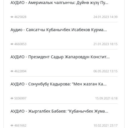
АУДИО - Америкалык чалгынчы: Дүйнө жүзү Пу...
4625828
24.01.2023 14:39
Аудио - Саясатчы Кубанычбек Исабеков Курма...
4660853
21.01.2023 18:15
АУДИО - Президент Садыр Жапаровдун Констит...
4622894
06.05.2022 13:15
АУДИО - Сонунбүбү Кадырова: “Мен жазган Ка...
5036997
15.09.2021 6:18
АУДИО - Жыргалбек Бабаев: “Кубанычбек Жума...
4661662
10.02.2021 23:17