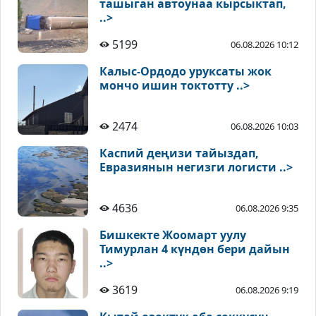
ташыган автоунаа кырсыктап,
..>
5199
06.08.2026 10:12
Калыс-Ордодо уруксаты жок
мончо ишин токтотту ..>
2474
06.08.2026 10:03
Каспий деңизи тайыздап,
Евразиянын негизги логисти ..>
4636
06.08.2026 9:35
Бишкекте Жоомарт уулу
Тимурлан 4 күндөн бери дайын
..>
3619
06.08.2026 9:19