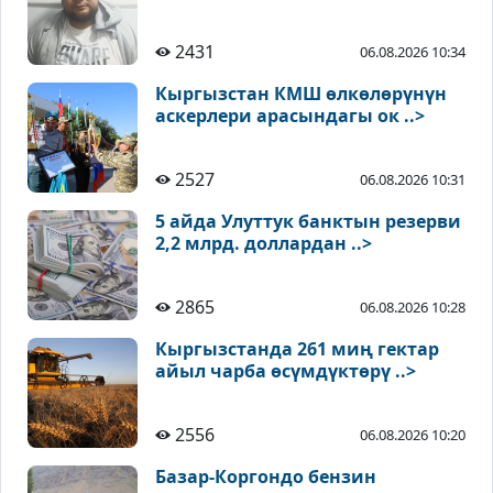
2431
06.08.2026 10:34
Кыргызстан КМШ өлкөлөрүнүн
аскерлери арасындагы ок ..>
2527
06.08.2026 10:31
5 айда Улуттук банктын резерви
2,2 млрд. доллардан ..>
2865
06.08.2026 10:28
Кыргызстанда 261 миң гектар
айыл чарба өсүмдүктөрү ..>
2556
06.08.2026 10:20
Базар-Коргондо бензин