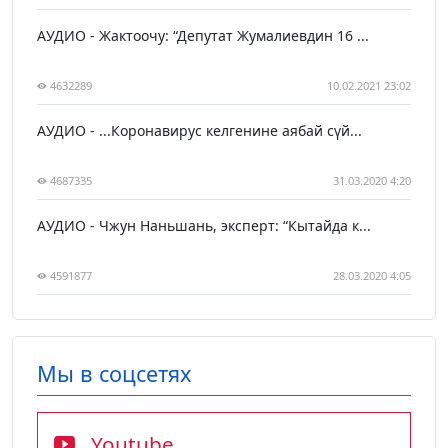
АУДИО - Жактоочу: “Депутат Жумалиевдин 16 ...
4632289
10.02.2021 23:02
АУДИО - ...Коронавирус келгенине аябай сүй...
4687335
31.03.2020 4:20
АУДИО - Чжун Наньшань, эксперт: “Кытайда к...
4591877
28.03.2020 4:05
Мы в соцсетях
Youtube