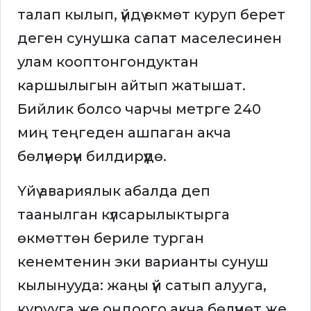
талап кылып, үйдү өкмөт куруп берет
деген сунушка сапат маселесинен
улам кооптонгондуктан
каршылыгын айтып жатышат.
Бийлик болсо чарчы метрге 240
миң теңгеден ашпаган акча
бөлүнөрүн билдирүүдө.
Үйү авариялык абалда деп
таанылган күлсарылыктырга
өкмөттөн бериле турган
кенемтенин эки варианты сунуш
кылынууда: жаңы үй сатып алууга,
курууга же оңдоого акча бөлүнөт же