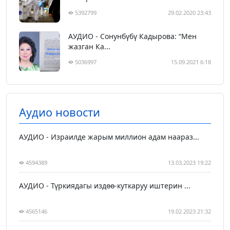
5392799
29.02.2020 23:43
АУДИО - Сонунбүбү Кадырова: “Мен
жазган Ка...
5036997
15.09.2021 6:18
Аудио новости
АУДИО - Израилде жарым миллион адам наараз...
4594389
13.03.2023 19:22
АУДИО - Түркиядагы издөө-куткаруу иштерин ...
4565146
19.02.2023 21:32