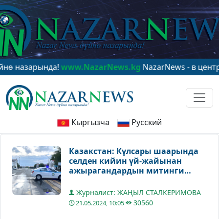
арында!
www.NazarNews.kg
NazarNews - в центре миров
Кыргызча
Русский
Казакстан: Күлсары шаарында
селден кийин үй-жайынан
ажырагандардын митинги
уланууда
Журналист: ЖАҢЫЛ СТАЛКЕРИМОВА
30560
21.05.2024, 10:05