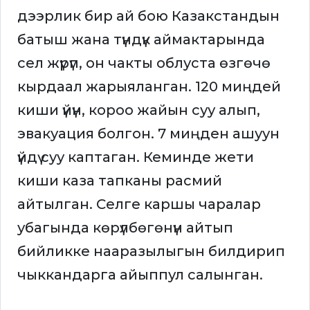
дээрлик бир ай бою Казакстандын
батыш жана түндүк аймактарында
сел жүрүп, он чакты облуста өзгөчө
кырдаал жарыяланган. 120 миңдей
киши үйүн, короо жайын суу алып,
эвакуация болгон. 7 миңден ашуун
үйдү суу каптаган. Кеминде жети
киши каза тапканы расмий
айтылган. Селге каршы чаралар
убагында көрүлбөгөнүн айтып
бийликке нааразылыгын билдирип
чыккандарга айыппул салынган.