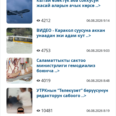
Кытай өзөктүк аба соккусун
жасай аларын ачык көрсө ..>
4212
06.08.2026 9:14
ВИДЕО - Каракол суусуна аккан
унаадан эки адам кут ..>
4753
06.08.2026 9:03
Саламаттыкты сактоо
министрлиги гемодиализ
боюнча ..>
4019
06.08.2026 8:48
УТРКнын “Телекүзөт” берүүсүнүн
редакторун сабоого ..>
10481
06.08.2026 8:19