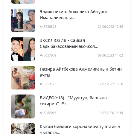
Элдик пикир: Анжелика Айчүрөк
Иманалиеваны...
5726328
22.06.2022 10:58
ЭКСКЛЮЗИВ - Сайкал
Садыбакасованын экс-жол...
5657009
08.06.2023 14:02
Назира Айтбекова Анжеликанын бетин
ачты
5553125
17.07.2022 16:50
ВИДЕО(+18) - "Муунтуп, башына
секирип". Өс...
5482016
14.07.2020 15:19
Кытай бийлиги коронавирусту атайын
чыгарга...