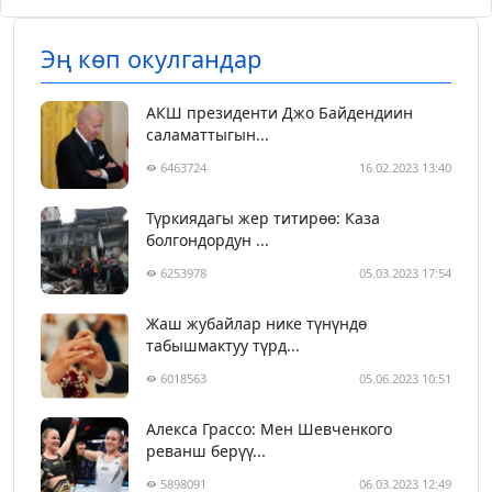
Эң көп окулгандар
АКШ президенти Джо Байдендиин
саламаттыгын...
6463724
16.02.2023 13:40
Түркиядагы жер титирөө: Каза
болгондордун ...
6253978
05.03.2023 17:54
Жаш жубайлар нике түнүндө
табышмактуу түрд...
6018563
05.06.2023 10:51
Алекса Грассо: Мен Шевченкого
реванш берүү...
5898091
06.03.2023 12:49