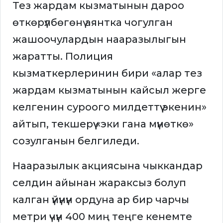
Тез жардам кызматынын дароо
өткөрүлбөгөнү аянтка чогулган
жашоочулардын нааразылыгын
жаратты. Полиция
кызматкерлеринин бири «алар тез
жардам кызматынын кайсыл жерге
келгенин суроого милдеттүү экенин»
айтып, текшерүү «эки гана мүнөткө»
созулганын белгиледи.
Нааразылык акциясына чыккандар
селдин айынан жараксыз болуп
калган үйүнүн ордуна ар бир чарчы
метри үчүн 400 миң теңге кенемте