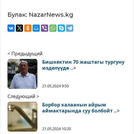
Булак: NazarNews.kg
< Предыдущий
Бишкектин 70 жаштагы тургуну
изделүүдө ..>
21.05.2024 9:50
Следующий >
Борбор калаанын айрым
аймактарында суу болбойт ..>
21.05.2024 10:20