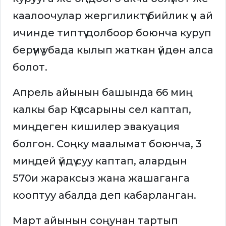
каалоочулар жергиликтүү бийлик үч ай
ичинде типтүү долбоор боюнча куруп
берүүнү убада кылып жаткан үйдөн алса
болот.
Апрель айынын башында 66 миң
калкы бар Күлсарыны сел каптап,
миңдеген кишилер эвакуация
болгон. Соңку маалымат боюнча, 3
миңдей үйдү суу каптап, алардын
570и жараксыз жана жашаганга
кооптуу абалда деп кабарланган.
Март айынын соңунан тартып