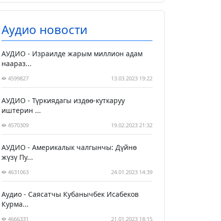
Аудио новости
АУДИО - Израилде жарым миллион адам
наараз...
4599827
13.03.2023 19:22
АУДИО - Түркиядагы издөө-куткаруу
иштерин ...
4570309
19.02.2023 21:32
АУДИО - Америкалык чалгынчы: Дүйнө
жүзү Пу...
4631063
24.01.2023 14:39
Аудио - Саясатчы Кубанычбек Исабеков
Курма...
4666331
21.01.2023 18:15