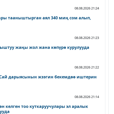
08.08.2026 21:24
ары тааныштырган аял 340 миң сом алып,
08.08.2026 21:23
ыштуу жаңы жол жана көпүрө курулууда
08.08.2026 21:22
Сай дарыясынын жээгин бекемдөө иштерин
08.08.2026 21:14
өн келген тоо куткаруучулары эл аралык
ууда