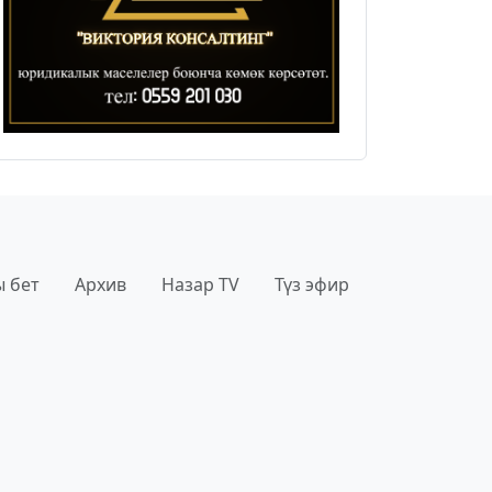
 бет
Архив
Назар TV
Түз эфир