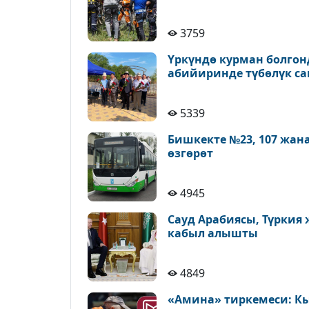
3759
Үркүндө курман болгон
абийиринде түбөлүк с
5339
Бишкекте №23, 107 жан
өзгөрөт
4945
Сауд Арабиясы, Түркия
кабыл алышты
4849
«Амина» тиркемеси: К