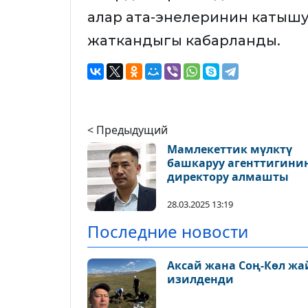
алар ата-энелеринин катышу
жаткандыгы кабарланды.
< Предыдущий
Мамлекеттик мүлктү
башкаруу агенттигини
директору алмашты
28.03.2025 13:19
Последние новости
Аксай жана Соң-Көл ж
изилденди