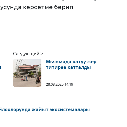
усунда көрсөтмө берип
Следующий >
Мьянмада катуу жер
н
титирөө катталды
28.03.2025 14:19
айлоолорунда жайыт экосистемалары