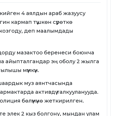
кийген 4 аялдын араб жазуусу
гин кармап түшкөн сүрөткө
козгоду, деп маалымдады
дорду мазактоо беренеси боюнча
нча айыпталгандар эң оболу 2 жылга
ылышы мүмкүн.
 шаардык муз аянтчасында
армактарда активдүү талкууланууда.
 полиция бөлүмүнө жеткирилген.
 элек 2 кыз болгону, мындан улам