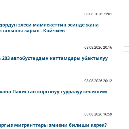
08.08.2026 21:01
дордун элеси мамлекеттин эсинде жана
акталышы зарыл - Койчиев
08.08.2026 20:16
а 203 автобустардын каттамдары убактылуу
08.08.2026 20:12
 жана Пакистан коргонуу тууралуу келишим
08.08.2026 16:59
ыргыз мигранттары эмнени билиши керек?