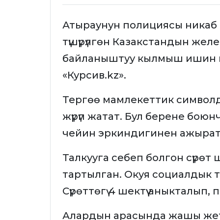
Атыраунун полициясы никаб 
түшүрүлгөн Казакстандын желе
байланыштуу кылмыш ишин 
«Курсив.kz».
Тергөө мамлекеттик символ
жүрүп жатат. Бул берене бою
чейин эркиндигинен ажырат
Талкууга себеп болгон сүрөт
тартылган. Окуя социалдык т
Сүрөттөгү 4 шектүү аныкталып,
Алардын арасында жашы жете