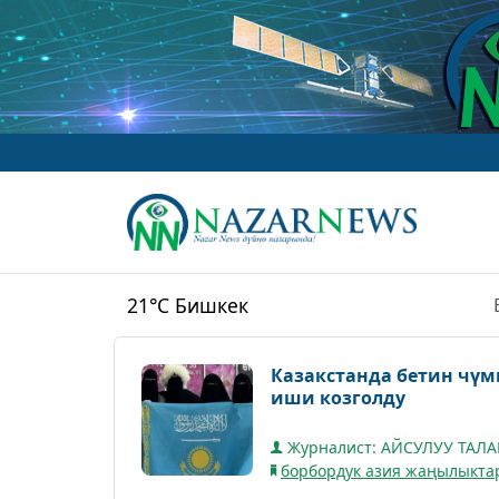
21°C
Бишкек
Казакстанда бетин чүм
иши козголду
Журналист: АЙСУЛУУ ТАЛ
борбордук азия жаңылыкта