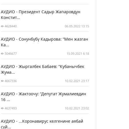
АУДИО - Президент Садыр Жапаровдун
Констит...
4628440
06.05.2022 13:15
АУДИО - Сонунбүбү Кадырова: “Мен жазган
Ка...
5046677
15.09.2021 6:18
АУДИО - Жыргалбек Бабаев: “Кубанычбек
Жума...
4667336
10.02.2021 23:17
АУДИО - Жактоочу: “Депутат Жумалиевдин
16 ...
4637493
10.02.2021 23:02
АУДИО - ...Коронавирус келгенине аябай
сүй...