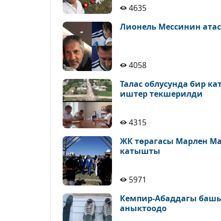
4635
Лионель Мессинин атас
4058
Талас облусунда бир к
иштер текшерилди
4315
ЖК төрагасы Марлен М
катышты
5971
Кемпир-Абаддагы башы
аныктоодо