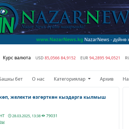
www.NazarNews.kg
NazarNews - дүйнө назарында!
Курс валюта
USD
85,0566
84,9152
EUR
94,2895
94,0521
R
Башкы бет
О нас
Категориялар
Архив
На
көп, желекти өзгөрткөн кыздарга кылмыш
АНТ
79031
28.03.2025, 13:38
ры