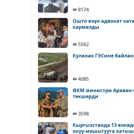
8174
Ошто өзүн адвокат кат
кармалды
5562
Куланак ГЭСине байлан
4085
ӨКМ министри Араван-
текшерди
3598
Кыргызстанда 13 өлкөд
окуу-машыгууга катыш