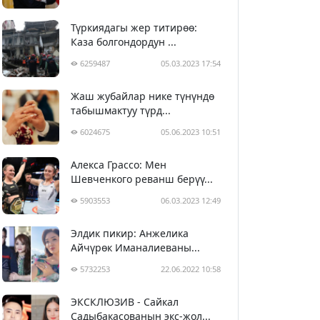
Түркиядагы жер титирөө:
Каза болгондордун ...
6259487
05.03.2023 17:54
Жаш жубайлар нике түнүндө
табышмактуу түрд...
6024675
05.06.2023 10:51
Алекса Грассо: Мен
Шевченкого реванш берүү...
5903553
06.03.2023 12:49
Элдик пикир: Анжелика
Айчүрөк Иманалиеваны...
5732253
22.06.2022 10:58
ЭКСКЛЮЗИВ - Сайкал
Садыбакасованын экс-жол...