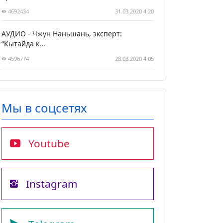
4692434
31.03.2020 4:20
АУДИО - Чжун Наньшань, эксперт:
“Кытайда к...
4596774
28.03.2020 4:05
Мы в соцсетях
Youtube
Instagram