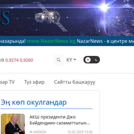
www.NazarNews.kg
NazarNews - в центре мирового вни
KY
UB
0,9274
0,9260
зар TV
Түз эфир
Сайтты башкаруу
Эң көп окулгандар
АКШ президенти Джо
Байдендиин саламаттыгын...
6469028
16.02.2023 13:40