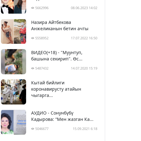
5662996
08.06.2023 14:02
Назира Айтбекова
Анжеликанын бетин ачты
5558952
17.07.2022 16:50
ВИДЕО(+18) - "Муунтуп,
башына секирип". Өс...
5487432
14.07.2020 15:19
Кытай бийлиги
5398578
29.02.2020 23:43
коронавирусту атайын
чыгарга...
АУДИО - Сонунбүбү
Кадырова: “Мен жазган Ка...
5046677
15.09.2021 6:18