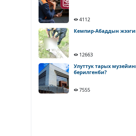
4112
Кемпир-Абаддын жээги
12663
Улуттук тарых музейин
берилгенби?
7555