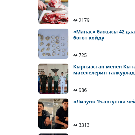
2179
«Манас» бажысы 42 да
бөгөт койду
725
Кыргызстан менен Кыт
маселелерин талкуула
986
«Лизун» 15-августка ч
3313