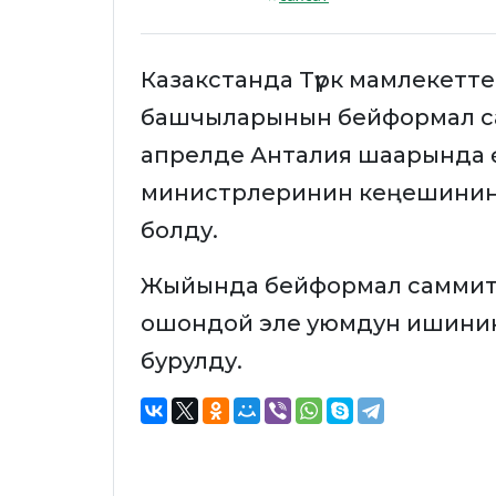
Казакстанда Түрк мамлекетт
башчыларынын бейформал сам
апрелде Анталия шаарында
министрлеринин кеңешинин 
болду.
Жыйында бейформал саммитти
ошондой эле уюмдун ишинин 
бурулду.