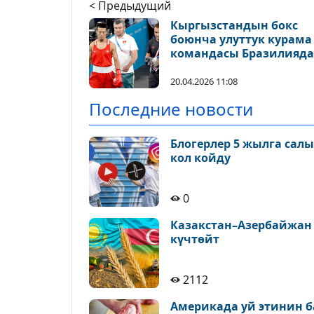
< Предыдущий
Кыргызстандын бокс
боюнча улуттук курама
командасы Бразилияда
өтө турган Дүйнө
кубогунда күч сынашат
20.04.2026 11:08
Последние новости
Блогерлер 5 жылга сал
кол койду
0
Казакстан–Азербайжан
күчтөйт
2112
Америкада уй этинин б