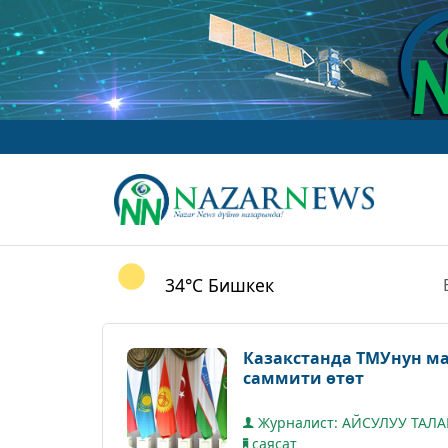
34°C
Бишкек
Казакстанда ТМУнун 
саммити өтөт
Журналист: АЙСУЛУУ ТАЛ
саясат