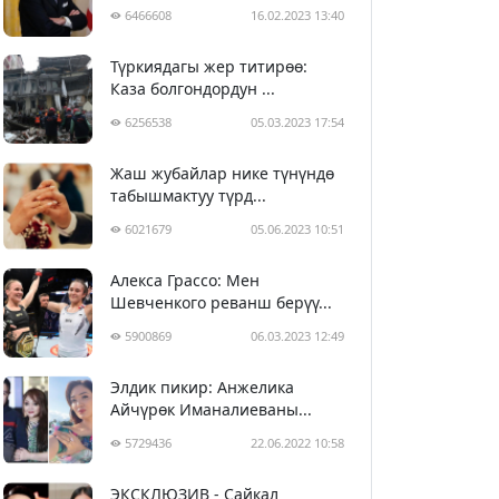
6466608
16.02.2023 13:40
Түркиядагы жер титирөө:
Каза болгондордун ...
6256538
05.03.2023 17:54
Жаш жубайлар нике түнүндө
табышмактуу түрд...
6021679
05.06.2023 10:51
Алекса Грассо: Мен
Шевченкого реванш берүү...
5900869
06.03.2023 12:49
Элдик пикир: Анжелика
Айчүрөк Иманалиеваны...
5729436
22.06.2022 10:58
ЭКСКЛЮЗИВ - Сайкал