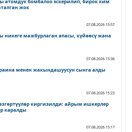
ы атомдук бомбалоо эскерилип, бирок ким
аталган жок
07.08.2026 15:57
 никеге мажбурлаган апасы, күйөөсү жана
07.08.2026 15:36
раина менен жакындашуусун сынга алды
07.08.2026 15:23
згөртүүлөр киргизилди: айрым ишкерлер
р каралды
07.08.2026 15:17