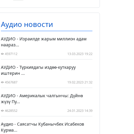
Аудио новости
АУДИО - Израилде жарым миллион адам
наараз...
4597112
13.03.2023 19:22
АУДИО - Түркиядагы издөө-куткаруу
иштерин ...
4567687
19.02.2023 21:32
АУДИО - Америкалык чалгынчы: Дүйнө
жүзү Пу...
4628552
24.01.2023 14:39
Аудио - Саясатчы Кубанычбек Исабеков
Курма...