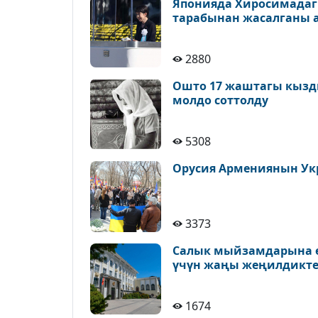
Японияда Хиросимадаг
тарабынан жасалганы 
2880
Ошто 17 жаштагы кызды
молдо соттолду
5308
Орусия Армениянын Ук
3373
Салык мыйзамдарына ө
үчүн жаңы жеңилдикте
1674