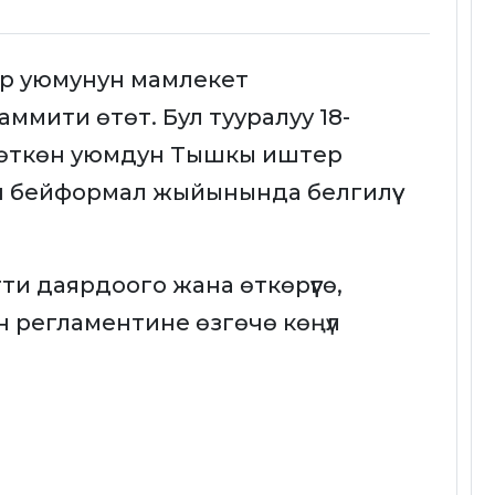
ер уюмунун мамлекет
мити өтөт. Бул тууралуу 18-
 өткөн уюмдун Тышкы иштер
бейформал жыйынында белгилүү
 даярдоого жана өткөрүүгө,
регламентине өзгөчө көңүл