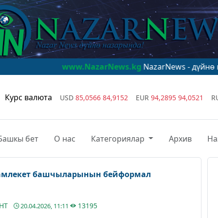
www.NazarNews.kg
NazarNews - дүйнө назарында!
Курс валюта
USD
85,0566
84,9152
EUR
94,2895
94,0521
R
Башкы бет
О нас
Категориялар
Архив
На
мамлекет башчыларынын бейформал
АНТ
13195
20.04.2026, 11:11