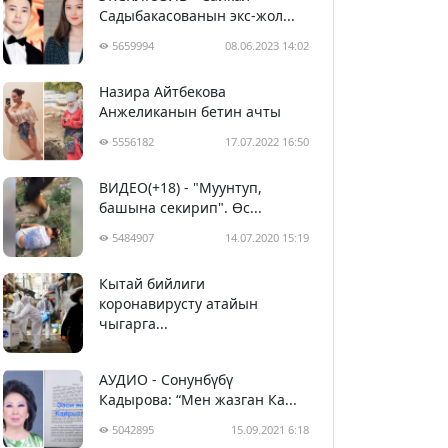
Садыбакасованын экс-жол...
5659994
08.06.2023 14:02
Назира Айтбекова
Анжеликанын бетин ачты
5556182
17.07.2022 16:50
ВИДЕО(+18) - "Муунтуп,
башына секирип". Өс...
5484907
14.07.2020 15:19
Кытай бийлиги
5395538
29.02.2020 23:43
коронавирусту атайын
чыгарга...
АУДИО - Сонунбүбү
Кадырова: “Мен жазган Ка...
5042895
15.09.2021 6:18