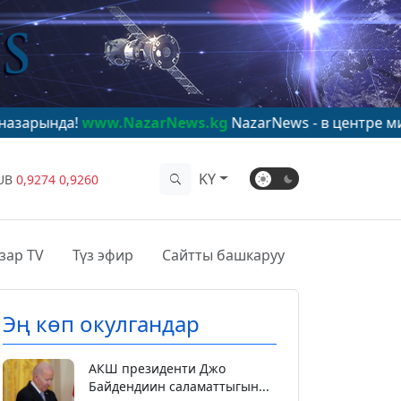
www.NazarNews.kg
NazarNews - в центре мирового вни
KY
UB
0,9274
0,9260
зар TV
Түз эфир
Сайтты башкаруу
Эң көп окулгандар
АКШ президенти Джо
Байдендиин саламаттыгын...