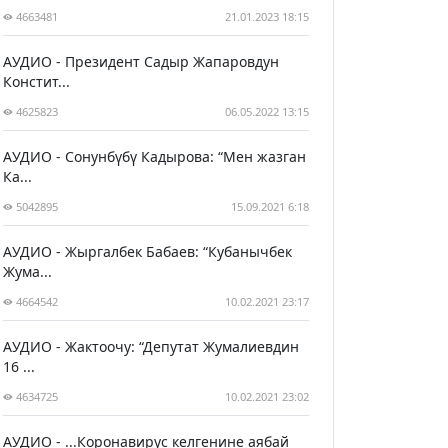
4663481
21.01.2023 18:15
АУДИО - Президент Садыр Жапаровдун
Констит...
4625823
06.05.2022 13:15
АУДИО - Сонунбүбү Кадырова: “Мен жазган
Ка...
5042895
15.09.2021 6:18
АУДИО - Жыргалбек Бабаев: “Кубанычбек
Жума...
4664542
10.02.2021 23:17
АУДИО - Жактоочу: “Депутат Жумалиевдин
16 ...
4634725
10.02.2021 23:02
АУДИО - ...Коронавирус келгенине аябай