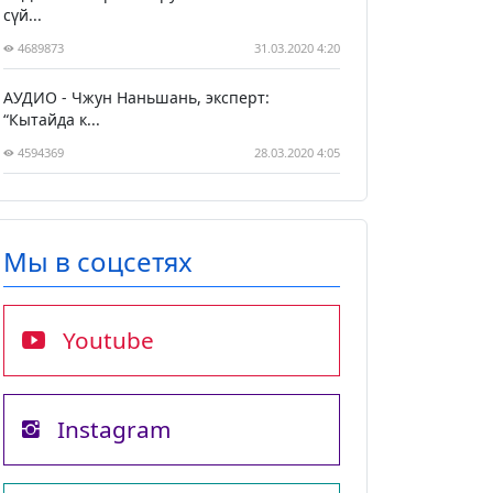
сүй...
4689873
31.03.2020 4:20
АУДИО - Чжун Наньшань, эксперт:
“Кытайда к...
4594369
28.03.2020 4:05
Мы в соцсетях
Youtube
Instagram