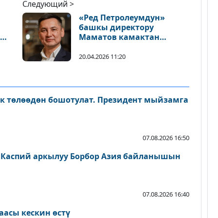
Следующий >
«Ред Петролеумдун»
башкы директору
Маматов камактан
бошотулду
20.04.2026 11:20
ык төлөөдөн бошотулат. Президент мыйзамга
07.08.2026 16:50
 Каспий аркылуу Борбор Азия байланышын
07.08.2026 16:40
аасы кескин өстү