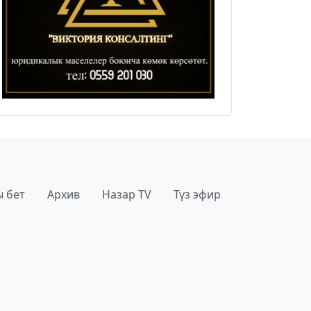
 бет
Архив
Назар TV
Түз эфир