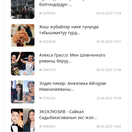
болгондордун ...
6259392
05.03.2023 17:54
Жаш жубайлар нике түнүндө
табышмактуу түрд...
6024544
05.06.2023 10:51
Алекса Грассо: Мен Шевченкого
реванш берүү...
5903374
06.03.2023 12:49
Элдик пикир: Анжелика Айчүрөк
Иманалиеваны...
5732232
22.06.2022 10:58
ЭКСКЛЮЗИВ - Сайкал
Садыбакасованын экс-жол...
5662833
08.06.2023 14:02