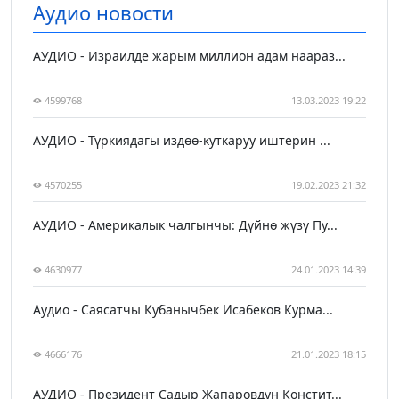
Аудио новости
АУДИО - Израилде жарым миллион адам наараз...
4599768
13.03.2023 19:22
АУДИО - Түркиядагы издөө-куткаруу иштерин ...
4570255
19.02.2023 21:32
АУДИО - Америкалык чалгынчы: Дүйнө жүзү Пу...
4630977
24.01.2023 14:39
Аудио - Саясатчы Кубанычбек Исабеков Курма...
4666176
21.01.2023 18:15
АУДИО - Президент Садыр Жапаровдун Констит...