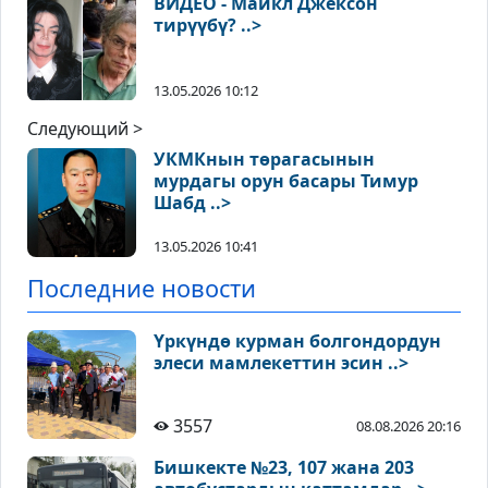
ВИДЕО - Майкл Джексон
тирүүбү? ..>
13.05.2026 10:12
Следующий >
УКМКнын төрагасынын
мурдагы орун басары Тимур
Шабд ..>
13.05.2026 10:41
Последние новости
Үркүндө курман болгондордун
элеси мамлекеттин эсин ..>
3557
08.08.2026 20:16
Бишкекте №23, 107 жана 203