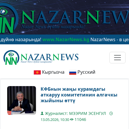
азарында!
www.NazarNews.kg
NazarNews - в центре ми
Кыргызча
Русский
КФБнын жаңы курамдагы
аткаруу комитетинин алгачкы
жыйыны өттү
Журналист: МЭЭРИМ ЭСЕНГУЛ
11046
13.05.2026, 10:30