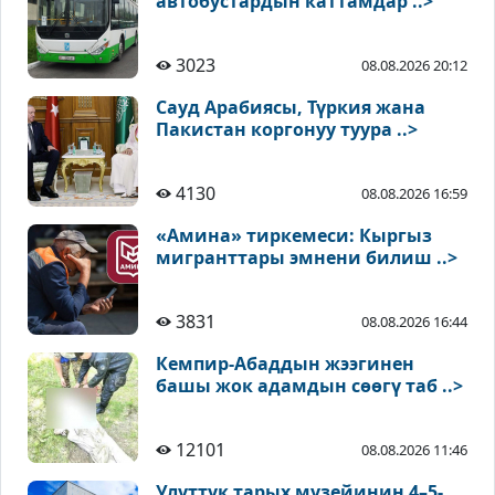
автобустардын каттамдар ..>
3023
08.08.2026 20:12
Сауд Арабиясы, Түркия жана
Пакистан коргонуу туура ..>
4130
08.08.2026 16:59
«Амина» тиркемеси: Кыргыз
мигранттары эмнени билиш ..>
3831
08.08.2026 16:44
Кемпир-Абаддын жээгинен
башы жок адамдын сөөгү таб ..>
12101
08.08.2026 11:46
Улуттук тарых музейинин 4–5-