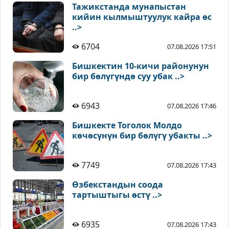
Тажикстанда мунапыстан
кийин кылмыштуулук кайра өс
..>
6704
07.08.2026 17:51
Бишкектин 10-кичи районунун
бир бөлүгүндө суу убак ..>
6943
07.08.2026 17:46
Бишкекте Тоголок Молдо
көчөсүнүн бир бөлүгү убакты ..>
7749
07.08.2026 17:43
Өзбекстандын соода
тартыштыгы өстү ..>
6935
07.08.2026 17:43