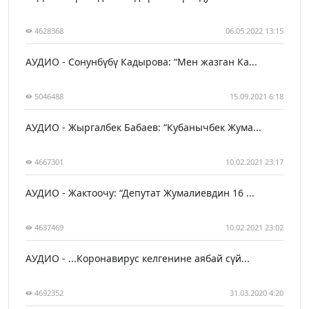
4628368
06.05.2022 13:15
АУДИО - Сонунбүбү Кадырова: “Мен жазган Ка...
5046488
15.09.2021 6:18
АУДИО - Жыргалбек Бабаев: “Кубанычбек Жума...
4667301
10.02.2021 23:17
АУДИО - Жактоочу: “Депутат Жумалиевдин 16 ...
4637469
10.02.2021 23:02
АУДИО - ...Коронавирус келгенине аябай сүй...
4692352
31.03.2020 4:20