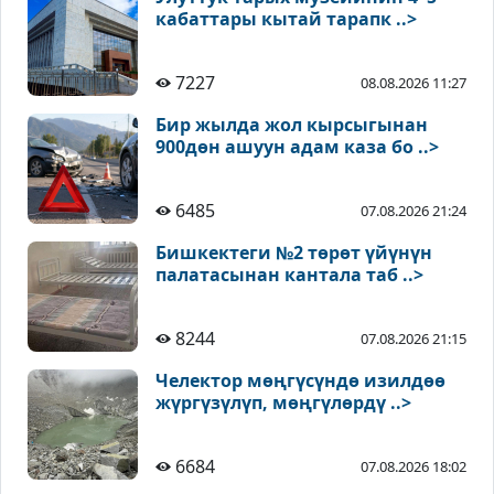
кабаттары кытай тарапк ..>
7227
08.08.2026 11:27
Бир жылда жол кырсыгынан
900дөн ашуун адам каза бо ..>
6485
07.08.2026 21:24
Бишкектеги №2 төрөт үйүнүн
палатасынан кантала таб ..>
8244
07.08.2026 21:15
Челектор мөңгүсүндө изилдөө
жүргүзүлүп, мөңгүлөрдү ..>
6684
07.08.2026 18:02