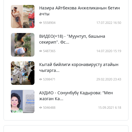
Назира Айтбекова Анжеликанын бетин
ачты
5558904
17.07.2022 16:50
ВИДЕО(+18) - "Муунтуп, башына
секирип". Өс...
5487365
14.07.2020 15:19
Кытай бийлиги коронавирусту атайын
чыгарга...
5398471
29.02.2020 23:43
АУДИО - Сонунбүбү Кадырова: “Мен
жазган Ка...
5046488
15.09.2021 6:18