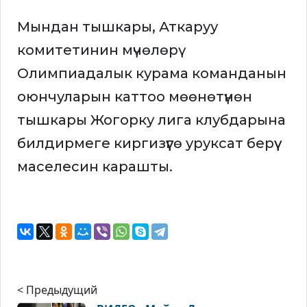
Мындан тышкары, Аткаруу
комитетинин мүчөлөрү
Олимпиадалык курама команданын
оюнчуларын каттоо мөөнөтүнөн
тышкары Жогорку лига клубдарына
билдирмеге киргизүүгө уруксат берүү
маселесин карашты.
< Предыдущий