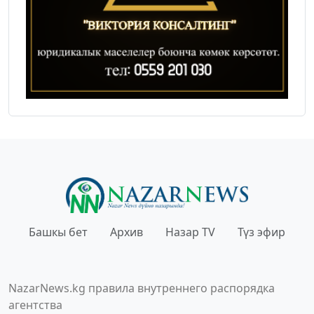
Башкы бет
Архив
Назар TV
Түз эфир
NazarNews.kg правила внутреннего распорядка
агентства