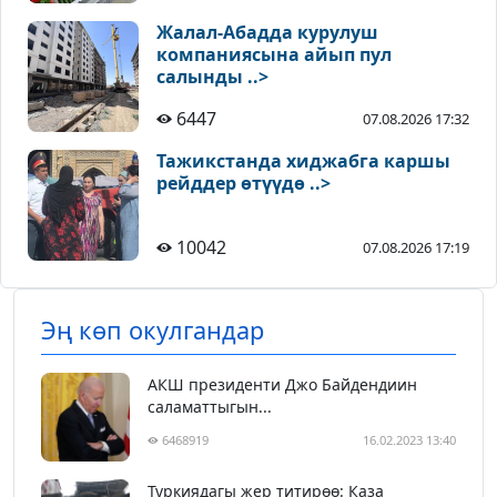
Жалал-Абадда курулуш
компаниясына айып пул
салынды ..>
6447
07.08.2026 17:32
Тажикстанда хиджабга каршы
рейддер өтүүдө ..>
10042
07.08.2026 17:19
Эң көп окулгандар
АКШ президенти Джо Байдендиин
саламаттыгын...
6468919
16.02.2023 13:40
Түркиядагы жер титирөө: Каза