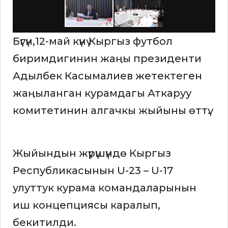
Бүгүн,12-май күнү Кыргыз футбол
биримдигинин жаңы президенти
Адылбек Касымалиев жетектеген
жаңыланган курамдагы Аткаруу
комитетинин алгачкы жыйыны өттү.
Жыйындын жүрүшүндө Кыргыз
Республикасынын U-23 – U-17
улуттук курама командаларынын
иш концепциясы каралып,
бекитилди.