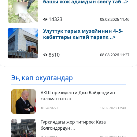
башы жок адамдын сөөгү таб ..>
14323
08.08.2026 11:46
Улуттук тарых музейинин 4–5-
кабаттары кытай тарапк ..>
8510
08.08.2026 11:27
Эң көп окулгандар
АКШ президенти Джо Байдендиин
саламаттыгын...
6469650
16.02.2023 13:40
Түркиядагы жер титирөө: Каза
болгондордун ...