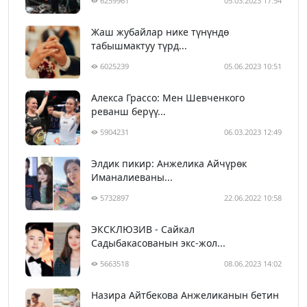
6259961
05.03.2023 17:54
Жаш жубайлар нике түнүндө
табышмактуу түрд...
6025239
05.06.2023 10:51
Алекса Грассо: Мен Шевченкого
реванш берүү...
5904231
06.03.2023 12:49
Элдик пикир: Анжелика Айчүрөк
Иманалиеваны...
5732897
22.06.2022 10:58
ЭКСКЛЮЗИВ - Сайкал
Садыбакасованын экс-жол...
5663518
08.06.2023 14:02
Назира Айтбекова Анжеликанын бетин