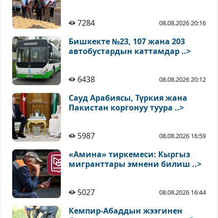
7284
08.08.2026 20:16
Бишкекте №23, 107 жана 203
автобустардын каттамдар ..>
6438
08.08.2026 20:12
Сауд Арабиясы, Түркия жана
Пакистан коргонуу туура ..>
5987
08.08.2026 16:59
«Амина» тиркемеси: Кыргыз
мигранттары эмнени билиш ..>
5027
08.08.2026 16:44
Кемпир-Абаддын жээгинен