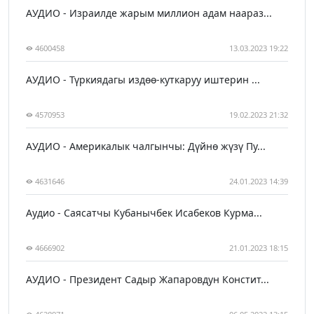
АУДИО - Израилде жарым миллион адам наараз...
4600458
13.03.2023 19:22
АУДИО - Түркиядагы издөө-куткаруу иштерин ...
4570953
19.02.2023 21:32
АУДИО - Америкалык чалгынчы: Дүйнө жүзү Пу...
4631646
24.01.2023 14:39
Аудио - Саясатчы Кубанычбек Исабеков Курма...
4666902
21.01.2023 18:15
АУДИО - Президент Садыр Жапаровдун Констит...