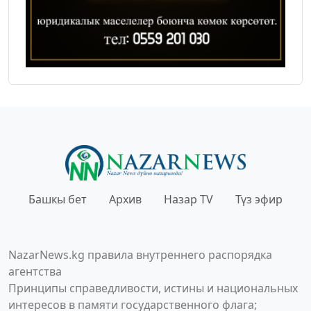
Башкы бет
Архив
Назар TV
Түз эфир
NazarNews.kg правила внутреннего распорядка
агентства
Принципы справедливости, истины и национальных
интересов в памяти государственного флага;