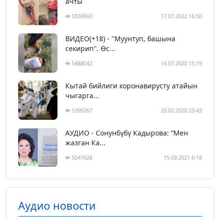
ачты
5559560
17.07.2022 16:50
ВИДЕО(+18) - "Муунтуп, башына
секирип". Өс...
5488042
14.07.2020 15:19
Кытай бийлиги коронавирусту атайын
чыгарга...
5399267
29.02.2020 23:43
АУДИО - Сонунбүбү Кадырова: “Мен
жазган Ка...
5047628
15.09.2021 6:18
Аудио новости