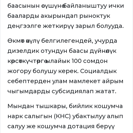
баасынын өсүшүнө байланыштуу ички
бааларды акырындап рыноктук
деңгээлге жеткирүү зарыл болууда.
Өкмөт өкүлү белгилегендей, учурда
дизелдик отундун баасы дүйнөлүк
көрсөткүчтөргө ылайык 100 сомдон
жогору болушу керек. Социалдык
себептерден улам мамлекет айрым
чыгымдарды субсидиялап жатат.
Мындан тышкары, бийлик кошумча
нарк салыгын (КНС) убактылуу алып
салуу же кошумча дотация берүү