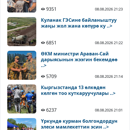
9351
08.08.2026 21:23
Куланак ГЭСине байланыштуу
жаңы жол жана көпүрө ку ..>
6851
08.08.2026 21:22
ӨКМ министри Араван-Сай
дарыясынын жээгин бекемдөө
..>
5709
08.08.2026 21:14
Кыргызстанда 13 өлкөдөн
келген тоо куткаруучулары ..>
6237
08.08.2026 21:01
Үркүндө курман болгондордун
элеси мамлекеттин эсин ..>