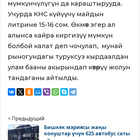
мүмкүнчүлүгүн да караштырууда.
Учурда КНС күйүүчү майдын
литрине 15-16 сом. Өкмөт эгер ал
алынса кайра киргизүү мүмкүн
болбой калат деп чочулап, мунай
рыногундагы туруксуз кырдаалдан
улам бааны акырындап көтөрүү жолун
тандаганы айтылды.
< Предыдущий
Бишкек мэриясы жаңы
конуштар үчүн 625 автобус саты
..>