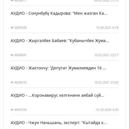
4628971
06.05.2022 13:15
АУДИО - Сонунбүбү Кадырова: “Мен жазган Ка...
5047628
15.09.2021 6:18
АУДИО - Жыргалбек Бабаев: “Кубанычбек Жума...
4668041
10.02.2021 23:17
АУДИО - Жактоочу: “Депутат Жумалиевдин 16 ...
4638235
10.02.2021 23:02
АУДИО - ...Коронавирус келгенине аябай сүй...
4693193
31.03.2020 4:20
АУДИО - Чжун Наньшань, эксперт: “Кытайда к...