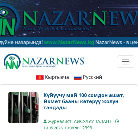
ө назарында!
www.NazarNews.kg
NazarNews - в центре
Кыргызча
Русский
Күйүүчү май 100 сомдон ашат,
Өкмөт бааны көтөрүү жолун
тандады
Журналист: АЙСУЛУУ ТАЛАНТ
12393
19.05.2026, 10:38