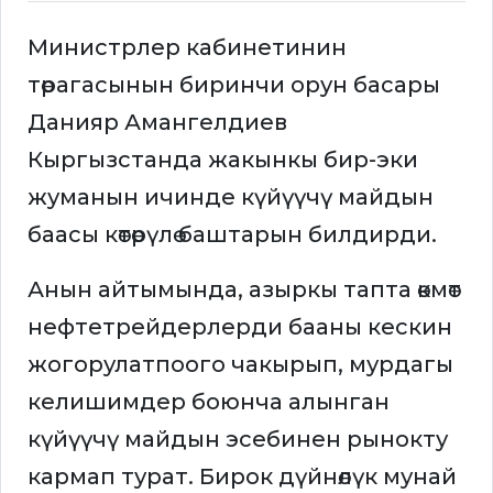
Министрлер кабинетинин
төрагасынын биринчи орун басары
Данияр Амангелдиев
Кыргызстанда жакынкы бир-эки
жуманын ичинде күйүүчү майдын
баасы көтөрүлө баштарын билдирди.
Анын айтымында, азыркы тапта өкмөт
нефтетрейдерлерди бааны кескин
жогорулатпоого чакырып, мурдагы
келишимдер боюнча алынган
күйүүчү майдын эсебинен рынокту
кармап турат. Бирок дүйнөлүк мунай