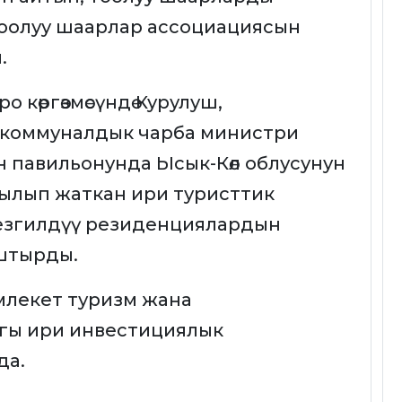
 тоолуу шаарлар ассоциациясын
.
 көргөзмөсүндө Курулуш,
-коммуналдык чарба министри
 павильонунда Ысык-Көл облусунун
лып жаткан ири туристтик
мезгилдүү резиденциялардын
штырды.
лекет туризм жана
гы ири инвестициялык
да.