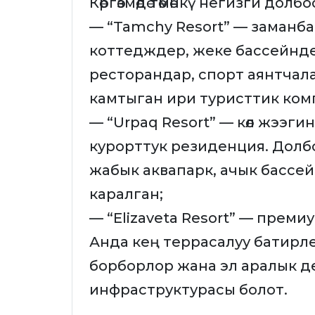
Көргөзмөдө төмөнкү негизги до
— “Tamchy Resort” — заманба
коттедждер, жеке бассейнде
ресторандар, спорт аянтчал
камтыган ири туристтик ком
— “Urpaq Resort” — көл жээги
курорттук резиденция. Долб
жабык аквапарк, ачык бассе
каралган;
— “Elizaveta Resort” — преми
Анда кең террасалуу батирле
борборлор жана эл аралык д
инфраструктурасы болот.