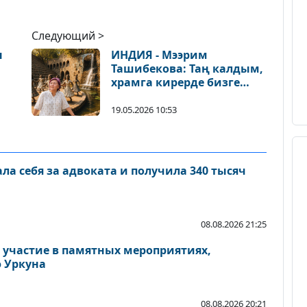
Следующий >
н
ИНДИЯ - Мээрим
Ташибекова: Таң калдым,
храмга кирерде бизге
сары жоолук беришип,
бут кийимибизди
19.05.2026 10:53
чечтирди
а себя за адвоката и получила 340 тысяч
08.08.2026 21:25
 участие в памятных мероприятиях,
 Уркуна
08.08.2026 20:21