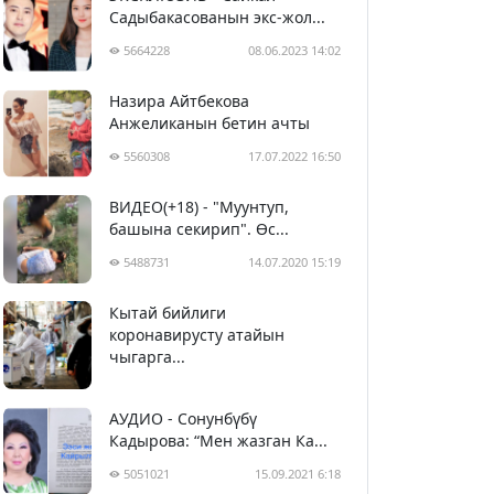
Садыбакасованын экс-жол...
5664228
08.06.2023 14:02
Назира Айтбекова
Анжеликанын бетин ачты
5560308
17.07.2022 16:50
ВИДЕО(+18) - "Муунтуп,
башына секирип". Өс...
5488731
14.07.2020 15:19
Кытай бийлиги
5399884
29.02.2020 23:43
коронавирусту атайын
чыгарга...
АУДИО - Сонунбүбү
Кадырова: “Мен жазган Ка...
5051021
15.09.2021 6:18