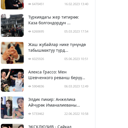
6470451
16.02.2023 13:40
Түркиядагы жер титирөө:
Каза болгондордун ...
6260695
05.03.2023 17:54
Жаш жубайлар нике түнүндө
табышмактуу түрд...
6025926
05.06.2023 10:51
Алекса Грассо: Мен
Шевченкого реванш берүү...
5904836
06.03.2023 12:49
Элдик пикир: Анжелика
Айчүрөк Иманалиеваны...
5733462
22.06.2022 10:58
ЭКСКЛЮЗИВ - Сайкал