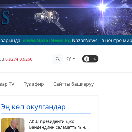
.NazarNews.kg
NazarNews - в центре мирового вниман
KY
UB
0,9274
0,9260
зар TV
Түз эфир
Сайтты башкаруу
Эң көп окулгандар
АКШ президенти Джо
Байдендиин саламаттыгын...