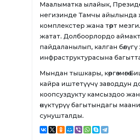
Маалыматка ылайык, Прези
негизинде Тамчы айылында ж
комплекстер жана төрт мезг
жатат. Долбоорлордо аймакт
пайдаланылып, калган бөлүгү
инфраструктурасына багытта
Мындан тышкары, көргөзмөгө
кайра иштетүүчү заводдун д
коопсуздукту камсыздоо жа
өнүктүрүү багытындагы маан
сунушталды.