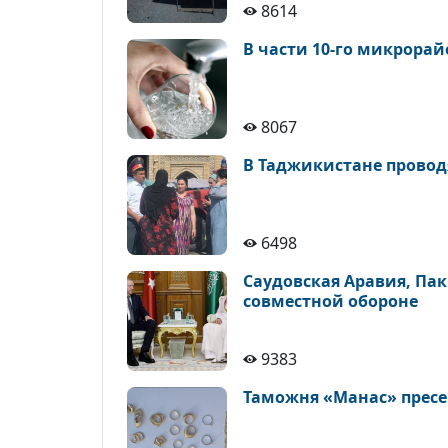
8614
В части 10-го микрора
8067
В Таджикистане провод
6498
Саудовская Аравия, Па
совместной обороне
9383
Таможня «Манас» пресе