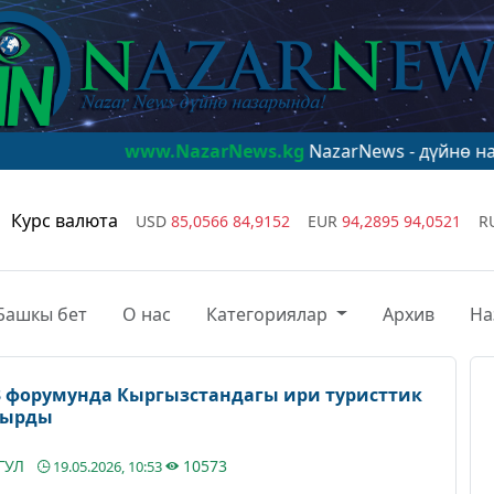
www.NazarNews.kg
NazarNews - дүйнө назарында!
www
Курс валюта
USD
85,0566
84,9152
EUR
94,2895
94,0521
R
Башкы бет
О нас
Категориялар
Архив
На
3 форумунда Кыргызстандагы ири туристтик
тырды
ГУЛ
10573
19.05.2026, 10:53