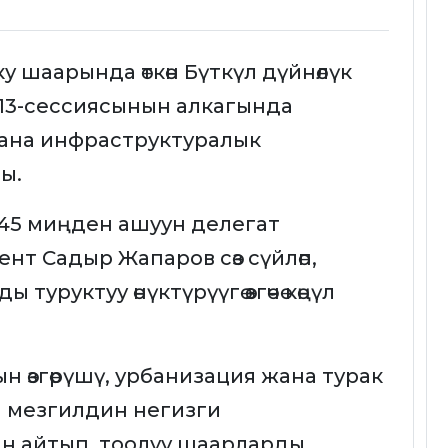
 шаарында өткөн Бүткүл дүйнөлүк
13-сессиясынын алкагында
ана инфраструктуралык
ы.
өн 45 миңден ашуун делегат
т Садыр Жапаров сөз сүйлөп,
уруктуу өнүктүрүүгө өзгөчө көңүл
 өзгөрүшү, урбанизация жана турак
 мезгилдин негизги
н айтып, тоолуу шаарларды