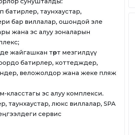
лбоорлор сунушталды:
п батирлер, таунхаустар,
ри бар виллалар, ошондой эле
ары жана эс алуу зоналарын
плекс;
нде жайгашкан төрт мезгилдүү
оордо батирлер, коттедждер,
йндер, веложолдор жана жеке пляж
ум-класстагы эс алуу комплекси.
р, таунхаустар, люкс виллалар, SPA
еңгээлдеги сервис