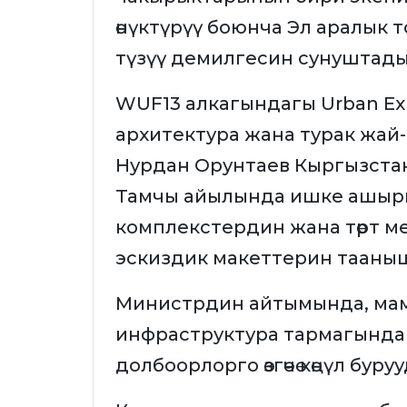
өнүктүрүү боюнча Эл аралык
түзүү демилгесин сунуштады
WUF13 алкагындагы Urban Expo
архитектура жана турак жай
Нурдан Орунтаев Кыргызстан
Тамчы айылында ишке ашыры
комплекстердин жана төрт 
эскиздик макеттерин тааны
Министрдин айтымында, мам
инфраструктура тармагында
долбоорлорго өзгөчө көңүл буруу