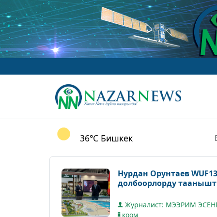
36°C
Бишкек
Нурдан Орунтаев WUF1
долбоорлорду тааныш
Журналист: МЭЭРИМ ЭСЕН
коом