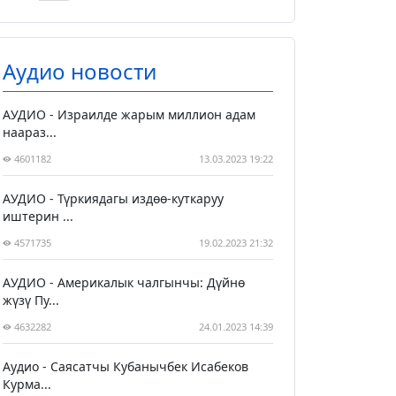
Аудио новости
АУДИО - Израилде жарым миллион адам
наараз...
4601182
13.03.2023 19:22
АУДИО - Түркиядагы издөө-куткаруу
иштерин ...
4571735
19.02.2023 21:32
АУДИО - Америкалык чалгынчы: Дүйнө
жүзү Пу...
4632282
24.01.2023 14:39
Аудио - Саясатчы Кубанычбек Исабеков
Курма...