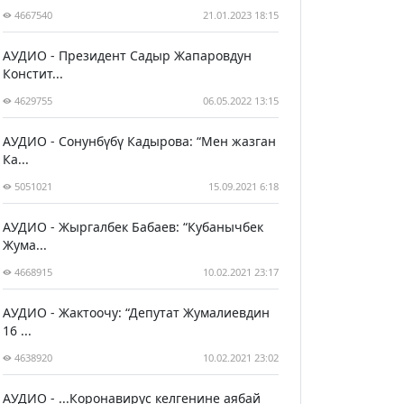
4667540
21.01.2023 18:15
АУДИО - Президент Садыр Жапаровдун
Констит...
4629755
06.05.2022 13:15
АУДИО - Сонунбүбү Кадырова: “Мен жазган
Ка...
5051021
15.09.2021 6:18
АУДИО - Жыргалбек Бабаев: “Кубанычбек
Жума...
4668915
10.02.2021 23:17
АУДИО - Жактоочу: “Депутат Жумалиевдин
16 ...
4638920
10.02.2021 23:02
АУДИО - ...Коронавирус келгенине аябай