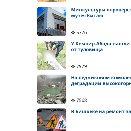
Минкультуры опровергло
музея Китаю
5776
У Кемпир-Абада нашли 
от туловища
7979
На ледниковом комплек
деградации высокогор
7568
В Бишкеке на ремонт з