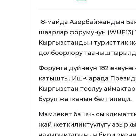
18-майда Азербайжандын Баку
шаарлар форумунун (WUF13) 
Кыргызстандын туристтик ж
долбоорлору тааныштырылд
Форумга дүйнөнүн 182 өлкөсүн
катышты. Иш-чарада Президен
Кыргызстан тоолуу аймактарды т
буруп жатканын белгиледи.
Мамлекет башчысы климаттын
жай жеткиликтүүлүгү азыркы
чакырыктарынын бири экени