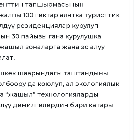
денттин тапшырмасынын
алпы 100 гектар аянтка туристтик
илдүү резиденциялар курулуп
ын 30 пайызы гана курулушка
 жашыл зоналарга жана эс алуу
лат.
 Бишкек шаарындагы таштандыны
олбоору да коюлуп, ал экологиялык
на “жашыл” технологияларды
илүү демилгелердин бири катары