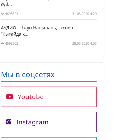
сүй...
4693823
31.03.2020 4:20
АУДИО - Чжун Наньшань, эксперт:
“Кытайда к...
4598202
28.03.2020 4:05
Мы в соцсетях
Youtube
Instagram