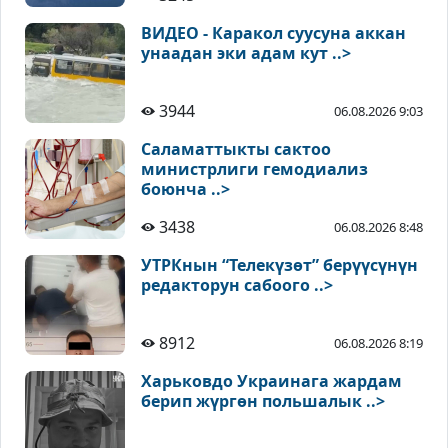
ВИДЕО - Каракол суусуна аккан
унаадан эки адам кут ..>
3944
06.08.2026 9:03
Саламаттыкты сактоо
министрлиги гемодиализ
боюнча ..>
3438
06.08.2026 8:48
УТРКнын “Телекүзөт” берүүсүнүн
редакторун сабоого ..>
8912
06.08.2026 8:19
Харьковдо Украинага жардам
берип жүргөн польшалык ..>