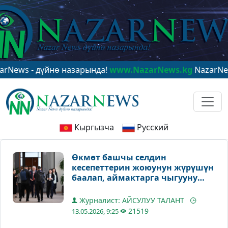
- дүйнө назарында!
www.NazarNews.kg
NazarNews - в ц
Кыргызча
Русский
Өкмөт башчы селдин
кесепеттерин жоюунун жүрүшүн
баалап, аймактарга чыгууну
пландаштырды
Журналист: АЙСУЛУУ ТАЛАНТ
21519
13.05.2026, 9:25