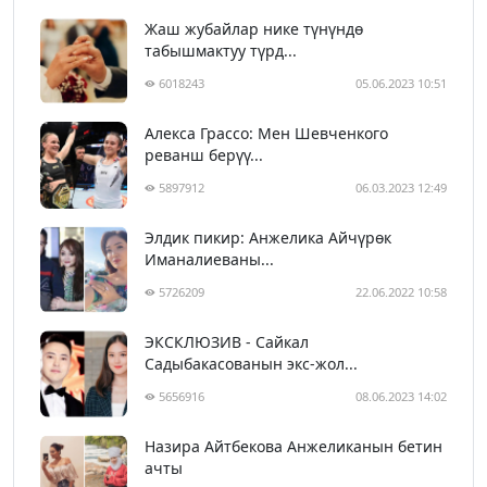
Жаш жубайлар нике түнүндө
табышмактуу түрд...
6018243
05.06.2023 10:51
Алекса Грассо: Мен Шевченкого
реванш берүү...
5897912
06.03.2023 12:49
Элдик пикир: Анжелика Айчүрөк
Иманалиеваны...
5726209
22.06.2022 10:58
ЭКСКЛЮЗИВ - Сайкал
Садыбакасованын экс-жол...
5656916
08.06.2023 14:02
Назира Айтбекова Анжеликанын бетин
ачты