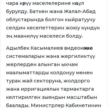
чара көрүү маселелерине көңүл
бурулду. Баткен жана Жалал-Абад
облустарында болгон кыйратуучу
селдин кесепеттерин жоюу күндүн
эң маанилүү маселеси болду.
Адылбек Касымалиев видеокөзөмөл
системаларын жана жергиликтүү
жерлерден алынган ыкчам
маалыматтарды колдонуу менен
турак жай секторуна, жолдорго
жана ирригациялык тармактарга
келтирилген зыяндын масштабын
баалады. Министрлер Кабинетинин