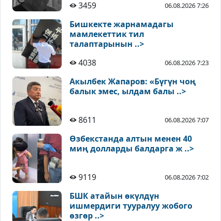
3459
06.08.2026 7:26
Бишкекте жарнамадагы
мамлекеттик тил
талаптарынын ..>
4038
06.08.2026 7:23
Акылбек Жапаров: «Бүгүн чоң
балык эмес, ылдам балы ..>
8611
06.08.2026 7:07
Өзбекстанда алтын менен 40
миң долларды балдарга ж ..>
9119
06.08.2026 7:02
БШК атайын өкүлдүн
ишмердиги тууралуу жобого
өзгөр ..>