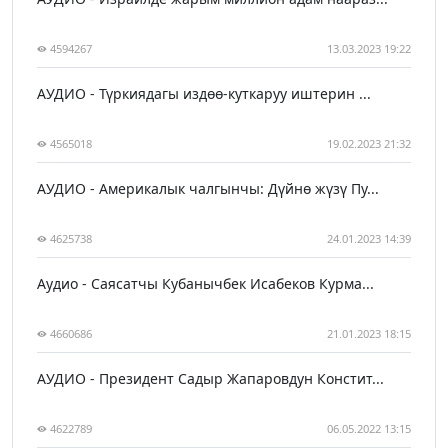
4594267
13.03.2023 19:22
АУДИО - Түркиядагы издөө-куткаруу иштерин ...
4565018
19.02.2023 21:32
АУДИО - Америкалык чалгынчы: Дүйнө жүзү Пу...
4625738
24.01.2023 14:39
Аудио - Саясатчы Кубанычбек Исабеков Курма...
4660686
21.01.2023 18:15
АУДИО - Президент Садыр Жапаровдун Констит...
4622789
06.05.2022 13:15