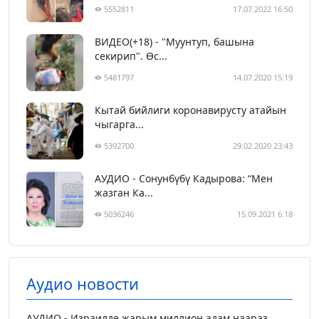
5552811
17.07.2022 16:50
ВИДЕО(+18) - "Муунтуп, башына
секирип". Өс...
5481797
14.07.2020 15:19
Кытай бийлиги коронавирусту атайын
чыгарга...
5392700
29.02.2020 23:43
АУДИО - Сонунбүбү Кадырова: “Мен
жазган Ка...
5036246
15.09.2021 6:18
Аудио новости
АУДИО - Израилде жарым миллион адам наараз...