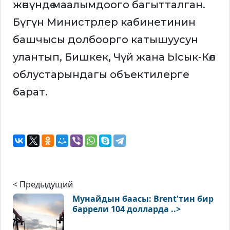
жөнүндө маалымдоого багытталган.
Бүгүн Министрлер кабинетинин
башчысы долбоорго катышуусун
улантып, Бишкек, Чүй жана Ысык-Көл
облустарындагы объектилерге
барат.
< Предыдущий
Мунайдын баасы: Brent'тин бир
баррели 104 долларда ..>