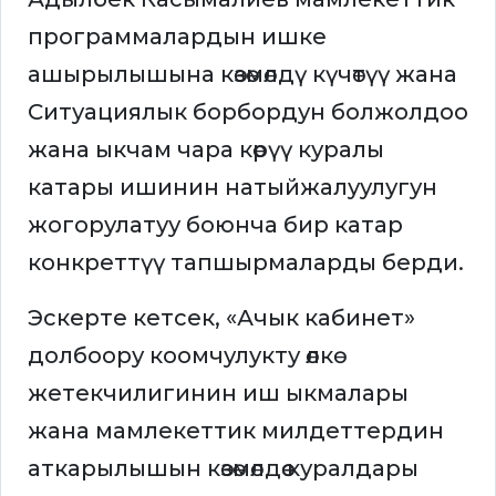
программалардын ишке
ашырылышына көзөмөлдү күчөтүү жана
Ситуациялык борбордун болжолдоо
жана ыкчам чара көрүү куралы
катары ишинин натыйжалуулугун
жогорулатуу боюнча бир катар
конкреттүү тапшырмаларды берди.
Эскерте кетсек, «Ачык кабинет»
долбоору коомчулукту өлкө
жетекчилигинин иш ыкмалары
жана мамлекеттик милдеттердин
аткарылышын көзөмөлдөө куралдары