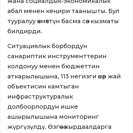
жана социалдык-экономикалык
абал менен кеңири таанышты. Бул
тууралуу өкмөттүн басма сөз кызматы
билдирди.
Ситуациялык борбордун
санариптик инструменттерин
колдонуу менен бюджеттин
аткарылышына, 113 негизги өнөр жай
объектисин камтыган
инфраструктуралык
долбоорлордун ишке
ашырылышына мониторинг
жүргүзүлдү. Өзгөчө кырдаалдарга