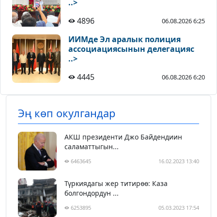
..>
4896
06.08.2026 6:25
ИИМде Эл аралык полиция
ассоциациясынын делегацияс
..>
4445
06.08.2026 6:20
Эң көп окулгандар
АКШ президенти Джо Байдендиин
саламаттыгын...
6463645
16.02.2023 13:40
Түркиядагы жер титирөө: Каза
болгондордун ...
6253895
05.03.2023 17:54