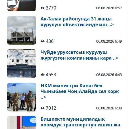
3770
06.08.2026 6:57
Ак-Талаа районунда 31 жаңы
курулуш объектисинде иш ..>
4361
06.08.2026 6:49
Чүйдө уруксатсыз курулуш
жүргүзгөн компанияны кара ..>
4653
06.08.2026 6:43
ӨКМ министри Канатбек
Чыныбаев Чоң-Алайда сел корк
..>
7012
06.08.2026 6:38
Бишкекте муниципалдык
коомдук транспорттун ишин жа