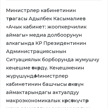
Министрлер кабинетинин
төрагасы Адылбек Касымалиев
«Ачык кабинет: жоопкерчилик
аймагы» медиа долбоорунун
алкагында КР Президентинин
Администрациясынын
Ситуациялык борборунда жумушчу
кеңешме өткөрдү. Кеңешменин
жүрүшүндө Министрлер
кабинетинин башчысы өлкөнүн
аймактарындагы актуалдуу
макроэкономикалык көрсөткүчтөр