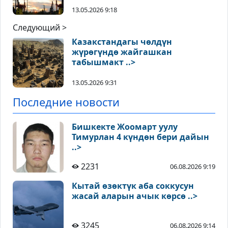
13.05.2026 9:18
Следующий >
Казакстандагы чөлдүн
жүрөгүндө жайгашкан
табышмакт ..>
13.05.2026 9:31
Последние новости
Бишкекте Жоомарт уулу
Тимурлан 4 күндөн бери дайын
..>
2231
06.08.2026 9:19
Кытай өзөктүк аба соккусун
жасай аларын ачык көрсө ..>
3245
06.08.2026 9:14