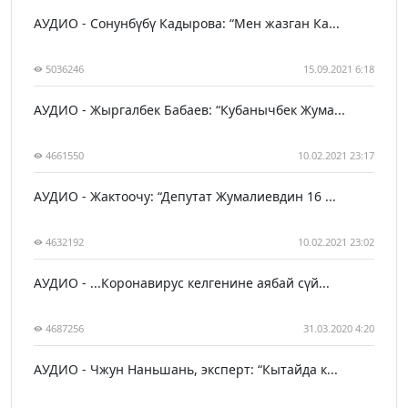
АУДИО - Сонунбүбү Кадырова: “Мен жазган Ка...
5036246
15.09.2021 6:18
АУДИО - Жыргалбек Бабаев: “Кубанычбек Жума...
4661550
10.02.2021 23:17
АУДИО - Жактоочу: “Депутат Жумалиевдин 16 ...
4632192
10.02.2021 23:02
АУДИО - ...Коронавирус келгенине аябай сүй...
4687256
31.03.2020 4:20
АУДИО - Чжун Наньшань, эксперт: “Кытайда к...