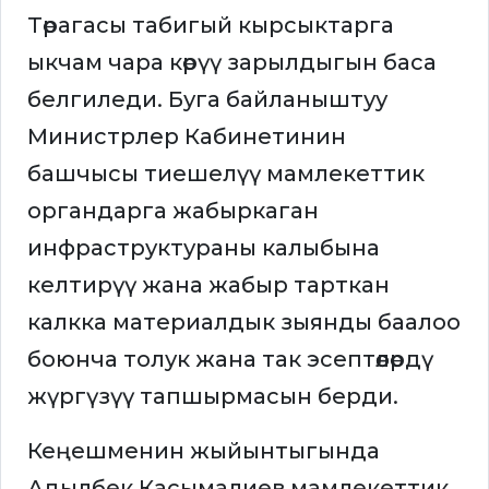
Төрагасы табигый кырсыктарга
ыкчам чара көрүү зарылдыгын баса
белгиледи. Буга байланыштуу
Министрлер Кабинетинин
башчысы тиешелүү мамлекеттик
органдарга жабыркаган
инфраструктураны калыбына
келтирүү жана жабыр тарткан
калкка материалдык зыянды баалоо
боюнча толук жана так эсептөөлөрдү
жүргүзүү тапшырмасын берди.
Кеңешменин жыйынтыгында
Адылбек Касымалиев мамлекеттик