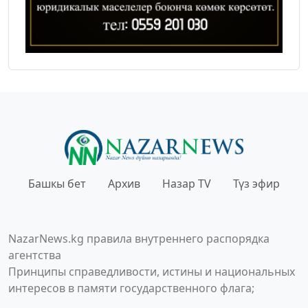
Башкы бет
Архив
Назар TV
Түз эфир
NazarNews.kg правила внутреннего распорядка
агентства
Принципы справедливости, истины и национальных
интересов в памяти государственного флага;