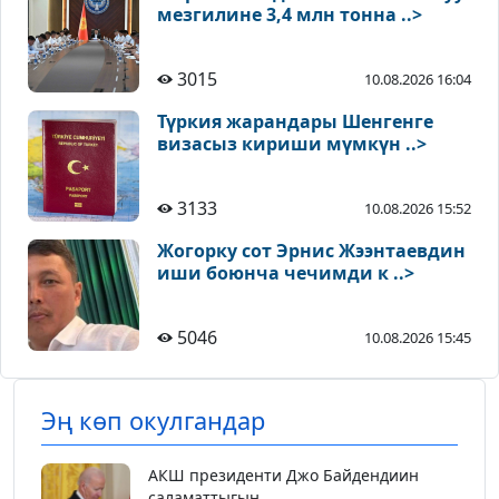
мезгилине 3,4 млн тонна ..>
3015
10.08.2026 16:04
Түркия жарандары Шенгенге
визасыз кириши мүмкүн ..>
3133
10.08.2026 15:52
Жогорку сот Эрнис Жээнтаевдин
иши боюнча чечимди к ..>
5046
10.08.2026 15:45
Эң көп окулгандар
АКШ президенти Джо Байдендиин
саламаттыгын...