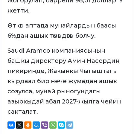
жогорулап, баррели 98,01 долларга
жетти.
Өткөн аптада мунайлардын баасы
6%дан ашык төмөндөгөн болчу.
Saudi Aramco компаниясынын
башкы директору Амин Насердин
пикиринде, Жакынкы Чыгыштагы
кырдаал бир нече жумадан ашык
созулса, мунай рыногундагы
азыркыдай абал 2027-жылга чейин
сакталат.