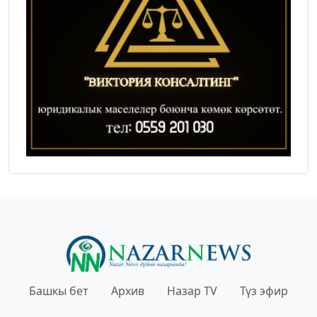
Башкы бет
Архив
Назар TV
Түз эфир