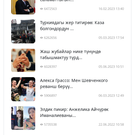
6472563
16.02.2023 13:40
Түркиядагы жер титирөө: Каза
болгондордун ...
6262656
05.03.2023 17:54
Жаш жубайлар нике түнүндө
табышмактуу түрд...
6028397
05.06.2023 10:51
Алекса Грассо: Мен Шевченкого
реванш берүү...
5906897
06.03.2023 12:49
Элдик пикир: Анжелика Айчүрөк
Иманалиеваны...
5735538
22.06.2022 10:58