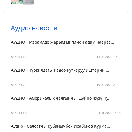
Аудио новости
АУДИО - Израилде жарым миллион адам наараз...
4603333
13.03.2023 19:22
АУДИО - Түркиядагы издөө-куткаруу иштерин ...
4573603
19.02.2023 21:32
АУДИО - Америкалык чалгынчы: Дүйнө жүзү Пу...
4634009
24.01.2023 14:39
Аудио - Саясатчы Кубанычбек Исабеков Курма...