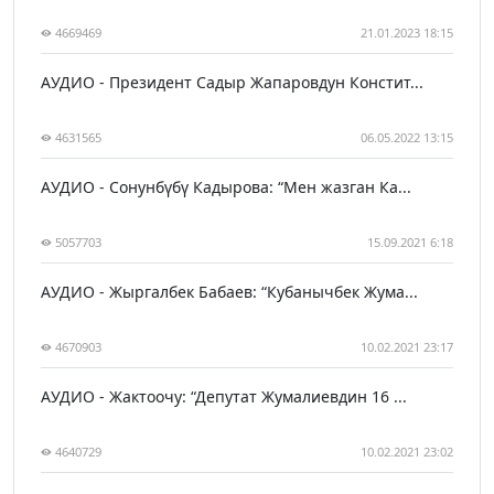
4669469
21.01.2023 18:15
АУДИО - Президент Садыр Жапаровдун Констит...
4631565
06.05.2022 13:15
АУДИО - Сонунбүбү Кадырова: “Мен жазган Ка...
5057703
15.09.2021 6:18
АУДИО - Жыргалбек Бабаев: “Кубанычбек Жума...
4670903
10.02.2021 23:17
АУДИО - Жактоочу: “Депутат Жумалиевдин 16 ...
4640729
10.02.2021 23:02