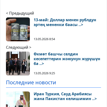
< Предыдущий
13-май: Доллар менен рублдун
эртең мененки баасы ..>
13.05.2026 8:54
Следующий >
Өкмөт башчы селдин
кесепеттерин жоюунун жүрүшүн
ба ..>
13.05.2026 9:25
Последние новости
Иран Түркия, Сауд Арабиясы
жана Пакистан келишимин ..>