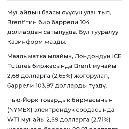
Мунайдын баасы өсүүсүн улантып,
Brent'тин бир баррели 104
доллардан сатылууда. Бул тууралуу
Казинформ жазды.
Маалыматка ылайык, Лондондун ICE
Futures биржасында Brent мунайы
2,68 долларга (2,65%) жогорулап,
баррели 103,97 долларды түздү.
Нью-Йорк товардык биржасынын
(NYMEX) электрондук соодасында
WTI мунайы 2,59 долларга (2,71%)