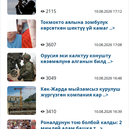
2115
10.08.2026 17:12
Токмокто аялына зомбулук
көрсөткөн шектүү үй камаг ..>
3607
10.08.2026 17:08
Орусия эки калктуу конушту
көзөмөлүнө алганын билд ..>
3049
10.08.2026 16:48
Көк-Жарда мыйзамсыз курулуш
жүргүзгөн компания кар ..>
3410
10.08.2026 16:39
Роналдунун тою болбой калды: 2
миңдей адам башка т ..>