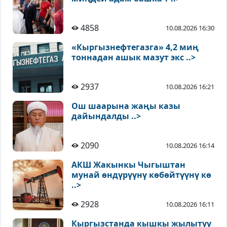
4858
10.08.2026 16:30
«Кыргызнефтегазга» 4,2 миң
тоннадан ашык мазут экс ..>
2937
10.08.2026 16:21
Ош шаарына жаңы казы
дайындалды ..>
2090
10.08.2026 16:14
АКШ Жакынкы Чыгыштан
мунай өндүрүүнү көбөйтүүнү кө
..>
2928
10.08.2026 16:11
Кыргызстанда кышкы жылытуу