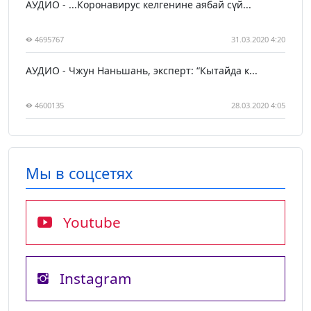
АУДИО - ...Коронавирус келгенине аябай сүй...
4695767
31.03.2020 4:20
АУДИО - Чжун Наньшань, эксперт: “Кытайда к...
4600135
28.03.2020 4:05
Мы в соцсетях
Youtube
Instagram