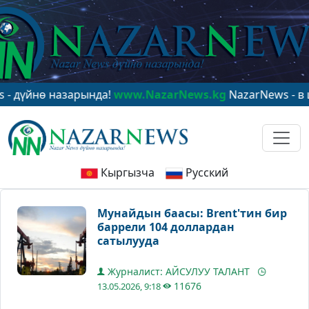
нө назарында!
www.NazarNews.kg
NazarNews - в центр
Кыргызча
Русский
Мунайдын баасы: Brent'тин бир
баррели 104 доллардан
сатылууда
Журналист: АЙСУЛУУ ТАЛАНТ
11676
13.05.2026, 9:18