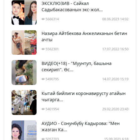
ЭКСКЛЮЗИВ - Сайкал
Садыбакасованын экс-жол...
5666314
08.06.2023 14:02
Назира Айтбекова Анжеликанын бетин
ачты
5562301
17.07.2022 16:50
ВИДЕО(+18) - "Муунтуп, башына
секирип". Өс...
5490795
14.07.2020 15:19
Кытай бийлиги коронавирусту атайын
чыгарга...
5401954
29.02.2020 23:43
АУДИО - Сонунбүбү Кадырова: “Мен
жазган Ка...
5057703
15.09.2021 6:18