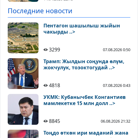
Последние новости
Пентагон шашылыш жыйын
чакырды ..>
3299
07.08.2026 0:50
Трамп: Жылдын соңунда өлүм,
жокчулук, тозоктогудай ..>
4818
07.08.2026 0:43
УКМК: Кубанычбек Конгантиев
мамлекетке 15 млн долл ..>
8845
06.08.2026 21:32
Тоңдо өткөн ири маданий жана