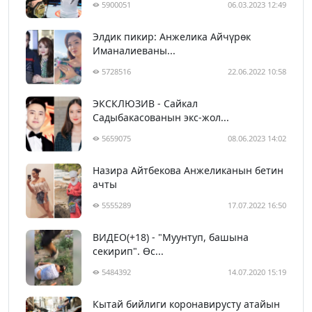
5900051
06.03.2023 12:49
Элдик пикир: Анжелика Айчүрөк
Иманалиеваны...
5728516
22.06.2022 10:58
ЭКСКЛЮЗИВ - Сайкал
Садыбакасованын экс-жол...
5659075
08.06.2023 14:02
Назира Айтбекова Анжеликанын бетин
ачты
5555289
17.07.2022 16:50
ВИДЕО(+18) - "Муунтуп, башына
секирип". Өс...
5484392
14.07.2020 15:19
Кытай бийлиги коронавирусту атайын