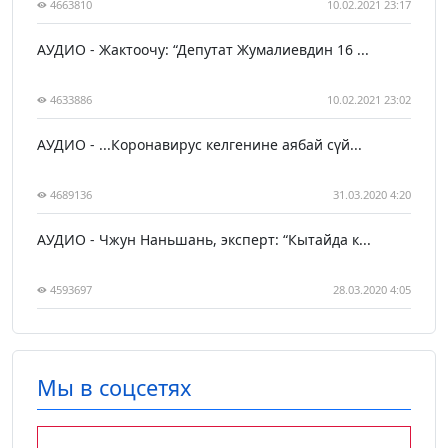
4663810
10.02.2021 23:17
АУДИО - Жактоочу: “Депутат Жумалиевдин 16 ...
4633886
10.02.2021 23:02
АУДИО - ...Коронавирус келгенине аябай сүй...
4689136
31.03.2020 4:20
АУДИО - Чжун Наньшань, эксперт: “Кытайда к...
4593697
28.03.2020 4:05
Мы в соцсетях