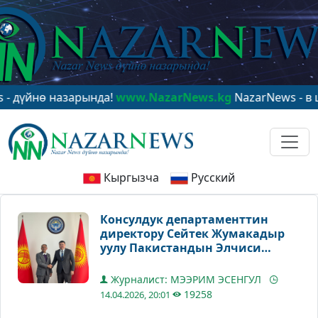
нө назарында!
www.NazarNews.kg
NazarNews - в центр
Кыргызча
Русский
Консулдук департаменттин
директору Сейтек Жумакадыр
уулу Пакистандын Элчиси
менен жолугушту
Журналист: МЭЭРИМ ЭСЕНГУЛ
19258
14.04.2026, 20:01