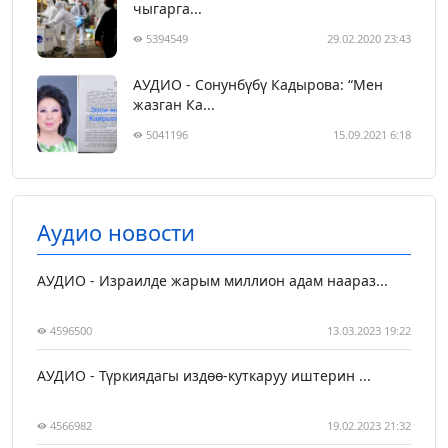
чыгарга...
5394549
29.02.2020 23:43
АУДИО - Сонунбүбү Кадырова: “Мен
жазган Ка...
5041196
15.09.2021 6:18
Аудио новости
АУДИО - Израилде жарым миллион адам наараз...
4596500
13.03.2023 19:22
АУДИО - Түркиядагы издөө-куткаруу иштерин ...
4566982
19.02.2023 21:32