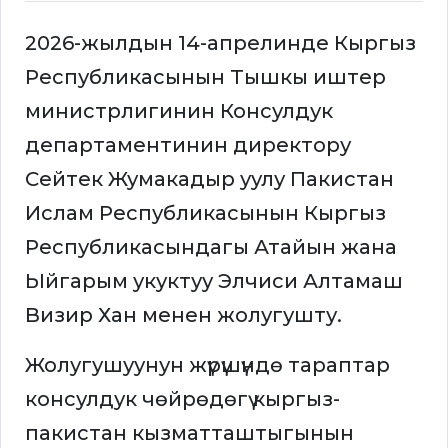
2026-жылдын 14-апрелинде Кыргыз
Республикасынын Тышкы иштер
министрлигинин Консулдук
департаментинин директору
Сейтек Жумакадыр уулу Пакистан
Ислам Республикасынын Кыргыз
Республикасындагы Атайын жана
Ыйгарым укуктуу Элчиси Алтамаш
Визир Хан менен жолугушту.
Жолугушуунун жүрүшүндө тараптар
консулдук чөйрөдөгү кыргыз-
пакистан кызматташтыгынын