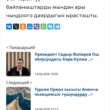
байланыштарды мындан ары
чыңдоого даярдыгын ырасташты.
< Предыдущий
Президент Садыр Жапаров Ош
облусундагы Кара-Кулжа ..>
14.04.2026 19:05
Следующий >
Түркия Ормуз кысыгы боюнча
позициясын түшүндүрдү ..>
14.04.2026 22:13