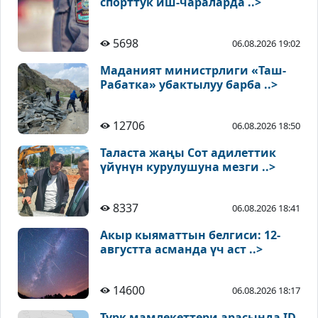
спорттук иш-чараларда ..>
5698
06.08.2026 19:02
Маданият министрлиги «Таш-
Рабатка» убактылуу барба ..>
12706
06.08.2026 18:50
Таласта жаңы Сот адилеттик
үйүнүн курулушуна мезги ..>
8337
06.08.2026 18:41
Акыр кыяматтын белгиси: 12-
августта асманда үч аст ..>
14600
06.08.2026 18:17
Түрк мамлекеттери арасында ID-