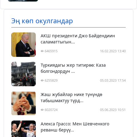
Эң көп окулгандар
АКШ президенти Джо Байдендиин
саламаттыгын...
6465915
16.02.2023 13:40
Түркиядагы жер титирөө: Каза
болгондордун ...
6255829
05.03.2023 17:54
Жаш жубайлар нике түнүндө
табышмактуу түрд...
6020724
05.06.2023 10:51
Алекса Грассо: Мен Шевченкого
реванш берүү...