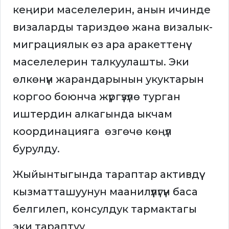
кеңири маселелерин, анын ичинде
визаларды тариздөө жана визалык-
миграциялык өз ара аракеттенүү
маселелерин талкуулашты. Эки
өлкөнүн жарандарынын укуктарын
коргоо боюнча жүргүзүлө турган
иштердин алкагында ыкчам
координацияга өзгөчө көңүл
бурулду.
Жыйынтыгында тараптар активдүү
кызматташуунун маанилүүлүгүн баса
белгилеп, консулдук тармактагы
эки тараптуу