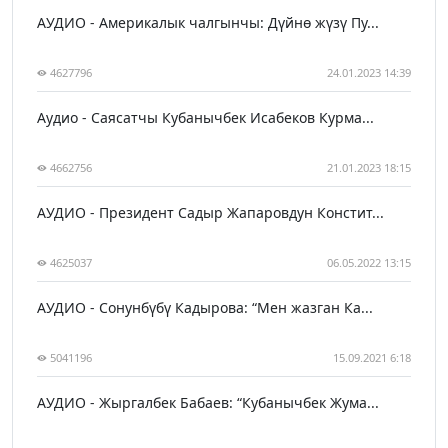
АУДИО - Америкалык чалгынчы: Дүйнө жүзү Пу...
4627796
24.01.2023 14:39
Аудио - Саясатчы Кубанычбек Исабеков Курма...
4662756
21.01.2023 18:15
АУДИО - Президент Садыр Жапаровдун Констит...
4625037
06.05.2022 13:15
АУДИО - Сонунбүбү Кадырова: “Мен жазган Ка...
5041196
15.09.2021 6:18
АУДИО - Жыргалбек Бабаев: “Кубанычбек Жума...