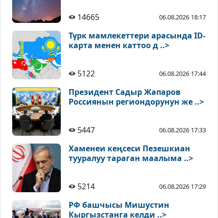
14665
06.08.2026 18:17
Түрк мамлекеттери арасында ID-
карта менен каттоо д ..>
5122
06.08.2026 17:44
Президент Садыр Жапаров
Россиянын региондорунун же ..>
5447
06.08.2026 17:33
Хаменеи кеңсеси Пезешкиан
тууралуу тараган маалыма ..>
5214
06.08.2026 17:29
РФ башчысы Мишустин
Кыргызстанга келди ..>