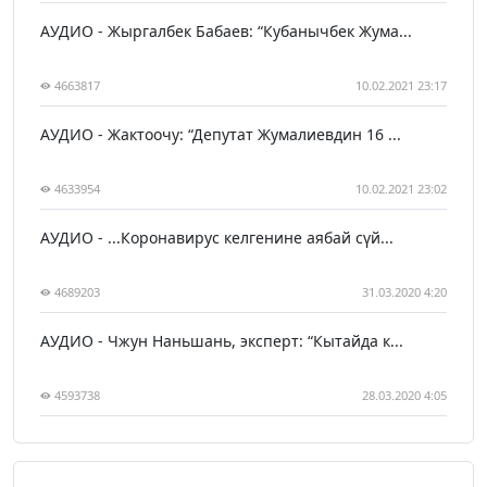
АУДИО - Жыргалбек Бабаев: “Кубанычбек Жума...
4663817
10.02.2021 23:17
АУДИО - Жактоочу: “Депутат Жумалиевдин 16 ...
4633954
10.02.2021 23:02
АУДИО - ...Коронавирус келгенине аябай сүй...
4689203
31.03.2020 4:20
АУДИО - Чжун Наньшань, эксперт: “Кытайда к...
4593738
28.03.2020 4:05