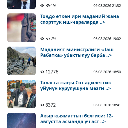
8919
06.08.2026 21:32
Тоңдо өткөн ири маданий жана
спорттук иш-чараларда ..>
5779
06.08.2026 19:02
Маданият министрлиги «Таш-
Рабатка» убактылуу барба ..>
12776
06.08.2026 18:50
Таласта жаңы Сот адилеттик
үйүнүн курулушуна мезги ..>
8372
06.08.2026 18:41
Акыр кыяматтын белгиси: 12-
августта асманда үч аст ..>