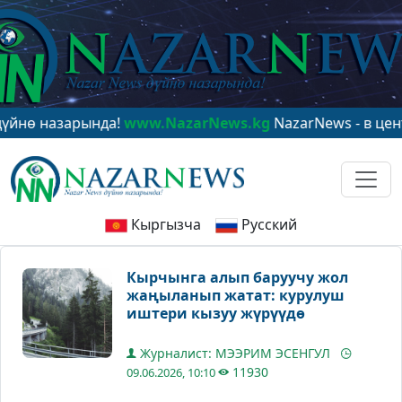
назарында!
www.NazarNews.kg
NazarNews - в центре ми
Кыргызча
Русский
Кырчынга алып баруучу жол
жаңыланып жатат: курулуш
иштери кызуу жүрүүдө
Журналист: МЭЭРИМ ЭСЕНГУЛ
11930
09.06.2026, 10:10