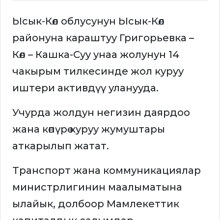
Ысык-Көл облусунун Ысык-Көл
районуна караштуу Григорьевка –
Көл – Кашка-Суу унаа жолунун 14
чакырым тилкесинде жол куруу
иштери активдүү уланууда.
Учурда жолдун негизин даярдоо
жана көпүрө куруу жумуштары
аткарылып жатат.
Транспорт жана коммуникациялар
министрлигинин маалыматына
ылайык, долбоор Мамлекеттик