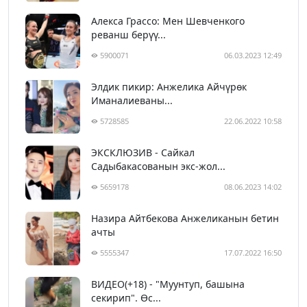
Алекса Грассо: Мен Шевченкого
реванш берүү...
5900071
06.03.2023 12:49
Элдик пикир: Анжелика Айчүрөк
Иманалиеваны...
5728585
22.06.2022 10:58
ЭКСКЛЮЗИВ - Сайкал
Садыбакасованын экс-жол...
5659178
08.06.2023 14:02
Назира Айтбекова Анжеликанын бетин
ачты
5555347
17.07.2022 16:50
ВИДЕО(+18) - "Муунтуп, башына
секирип". Өс...