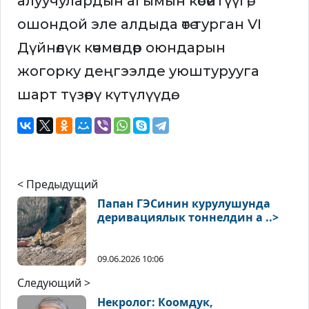
алуучулардын агымын көбөйтүүгө,
ошондой эле алдыда өтө турган VI
Дүйнөлүк көчмөндөр оюндарын
жогорку деңгээлде уюштурууга
шарт түзөрү күтүлүүдө.
< Предыдущий
Папан ГЭСинин курулушунда
деривациялык тоннелдин а ..>
09.06.2026 10:06
Следующий >
Некролог: Коомдук,