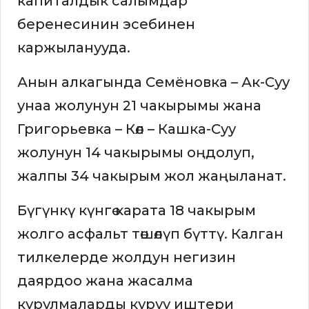
капиталдык салымдар
беренесинин эсебинен
каржыланууда.
Анын алкагында Семёновка – Ак-Суу
унаа жолунун 21 чакырымы жана
Григорьевка – Көл – Кашка-Суу
жолунун 14 чакырымы оңдолуп,
жалпы 34 чакырым жол жаңыланат.
Бүгүнкү күнгө карата 18 чакырым
жолго асфальт төшөлүп бүттү. Калган
тилкелерде жолдун негизин
даярдоо жана жасалма
курулмаларды куруу иштери