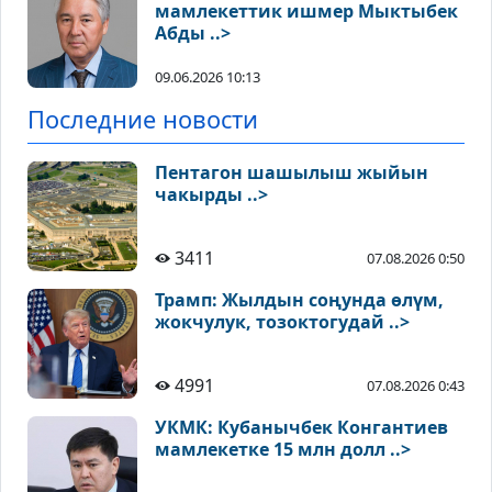
мамлекеттик ишмер Мыктыбек
Абды ..>
09.06.2026 10:13
Последние новости
Пентагон шашылыш жыйын
чакырды ..>
3411
07.08.2026 0:50
Трамп: Жылдын соңунда өлүм,
жокчулук, тозоктогудай ..>
4991
07.08.2026 0:43
УКМК: Кубанычбек Конгантиев
мамлекетке 15 млн долл ..>