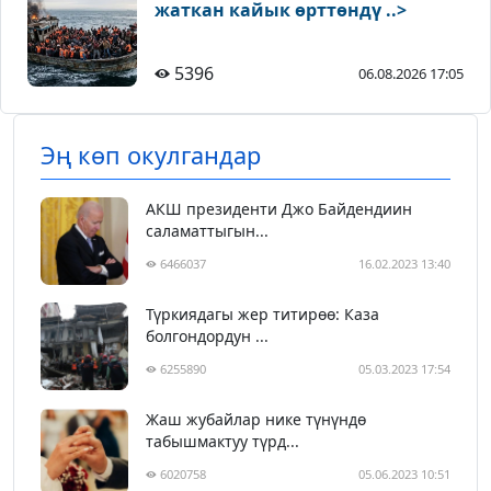
жаткан кайык өрттөндү ..>
5396
06.08.2026 17:05
Эң көп окулгандар
АКШ президенти Джо Байдендиин
саламаттыгын...
6466037
16.02.2023 13:40
Түркиядагы жер титирөө: Каза
болгондордун ...
6255890
05.03.2023 17:54
Жаш жубайлар нике түнүндө
табышмактуу түрд...
6020758
05.06.2023 10:51