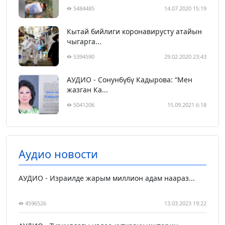
5484485
14.07.2020 15:19
Кытай бийлиги коронавирусту атайын
чыгарга...
5394590
29.02.2020 23:43
АУДИО - Сонунбүбү Кадырова: “Мен
жазган Ка...
5041206
15.09.2021 6:18
Аудио новости
АУДИО - Израилде жарым миллион адам наараз...
4596526
13.03.2023 19:22