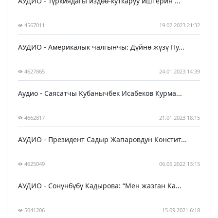
АУДИО - Түркиядагы издөө-куткаруу иштерин ...
4567011
19.02.2023 21:32
АУДИО - Америкалык чалгынчы: Дүйнө жүзү Пу...
4627865
24.01.2023 14:39
Аудио - Саясатчы Кубанычбек Исабеков Курма...
4662817
21.01.2023 18:15
АУДИО - Президент Садыр Жапаровдун Констит...
4625049
06.05.2022 13:15
АУДИО - Сонунбүбү Кадырова: “Мен жазган Ка...
5041206
15.09.2021 6:18