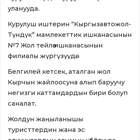
уланууда.
Курулуш иштерин “Кыргызавтожол-
Түндүк” мамлекеттик ишканасынын
№7 Жол тейлөө ишканасынын
филиалы жүргүзүүдө.
Белгилей кетсек, аталган жол
Кырчын жайлоосуна алып баруучу
негизги каттамдардын бири болуп
саналат.
Жолдун жаңыланышы
туристтердин жана эс