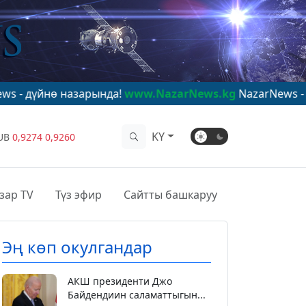
назарында!
www.NazarNews.kg
NazarNews - в центре м
KY
UB
0,9274
0,9260
зар TV
Түз эфир
Сайтты башкаруу
Эң көп окулгандар
АКШ президенти Джо
Байдендиин саламаттыгын...