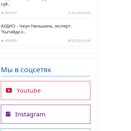
сүй...
4691331
31.03.2020 4:20
АУДИО - Чжун Наньшань, эксперт:
“Кытайда к...
4595805
28.03.2020 4:05
Мы в соцсетях
Youtube
Instagram