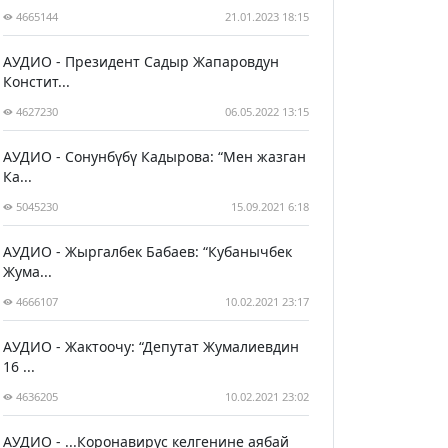
4665144
21.01.2023 18:15
АУДИО - Президент Садыр Жапаровдун
Констит...
4627230
06.05.2022 13:15
АУДИО - Сонунбүбү Кадырова: “Мен жазган
Ка...
5045230
15.09.2021 6:18
АУДИО - Жыргалбек Бабаев: “Кубанычбек
Жума...
4666107
10.02.2021 23:17
АУДИО - Жактоочу: “Депутат Жумалиевдин
16 ...
4636205
10.02.2021 23:02
АУДИО - ...Коронавирус келгенине аябай