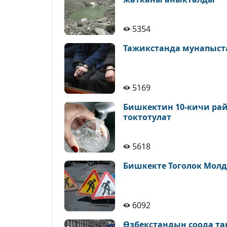
5354
Тажикстанда мунапыст
5169
Бишкектин 10-кичи рай
токтотулат
5618
Бишкекте Тоголок Молд
6092
Өзбекстандын соода т