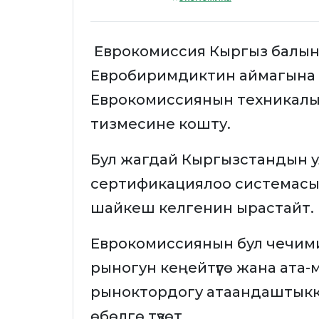
Еврокомиссия Кыргыз балын
Евробиримдиктин аймагына ки
Еврокомиссиянын техникалы
тизмесине кошту.
Бул жагдай Кыргызстандын у
сертификациялоо системасы
шайкеш келгенин ырастайт.
Еврокомиссиянын бул чечими к
рыногун кеңейтүүгө жана ата
рыноктордогу атаандаштыкка 
өбөлгө түзөт.