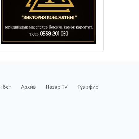
 бет
Архив
Назар TV
Түз эфир