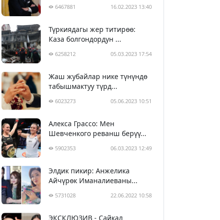
6467881
16.02.2023 13:40
Түркиядагы жер титирөө:
Каза болгондордун ...
6258212
05.03.2023 17:54
Жаш жубайлар нике түнүндө
табышмактуу түрд...
6023273
05.06.2023 10:51
Алекса Грассо: Мен
Шевченкого реванш берүү...
5902353
06.03.2023 12:49
Элдик пикир: Анжелика
Айчүрөк Иманалиеваны...
5731028
22.06.2022 10:58
ЭКСКЛЮЗИВ - Сайкал