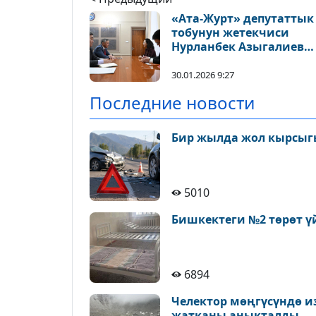
«Ата-Журт» депутаттык
тобунун жетекчиси
Нурланбек Азыгалиев
Кытайдын
Кыргызстандагы элчис
30.01.2026 9:27
Лю Цзянпин менен
Последние новости
жолугушту
Бир жылда жол кырсыгы
5010
Бишкектеги №2 төрөт ү
6894
Челектор мөңгүсүндө и
жатканы аныкталды