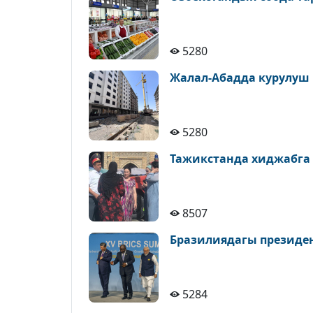
5280
Жалал-Абадда курулуш
5280
Тажикстанда хиджабга
8507
Бразилиядагы президе
5284