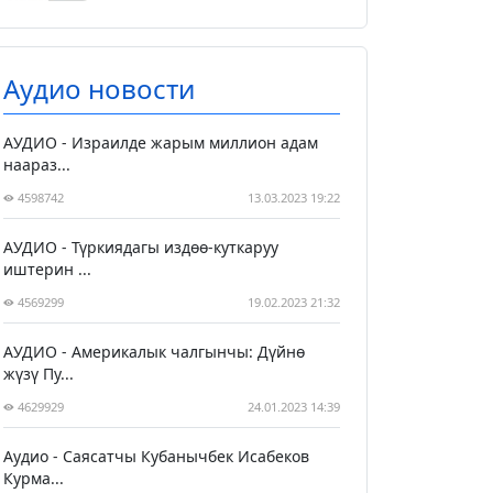
Аудио новости
АУДИО - Израилде жарым миллион адам
наараз...
4598742
13.03.2023 19:22
АУДИО - Түркиядагы издөө-куткаруу
иштерин ...
4569299
19.02.2023 21:32
АУДИО - Америкалык чалгынчы: Дүйнө
жүзү Пу...
4629929
24.01.2023 14:39
Аудио - Саясатчы Кубанычбек Исабеков
Курма...