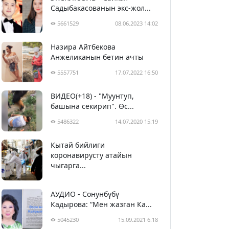
Садыбакасованын экс-жол...
5661529
08.06.2023 14:02
Назира Айтбекова
Анжеликанын бетин ачты
5557751
17.07.2022 16:50
ВИДЕО(+18) - "Муунтуп,
башына секирип". Өс...
5486322
14.07.2020 15:19
Кытай бийлиги
5397192
29.02.2020 23:43
коронавирусту атайын
чыгарга...
АУДИО - Сонунбүбү
Кадырова: “Мен жазган Ка...
5045230
15.09.2021 6:18