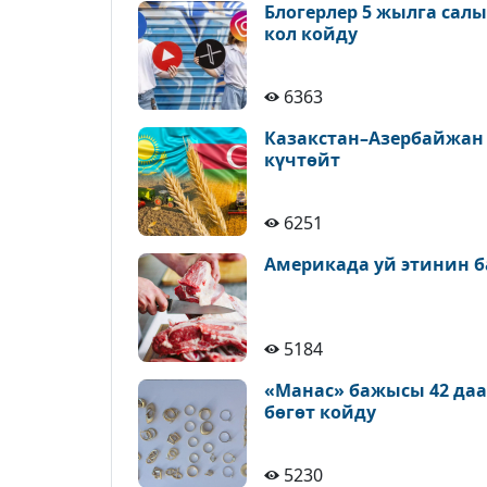
Блогерлер 5 жылга сал
кол койду
6363
Казакстан–Азербайжан
күчтөйт
6251
Америкада уй этинин б
5184
«Манас» бажысы 42 да
бөгөт койду
5230