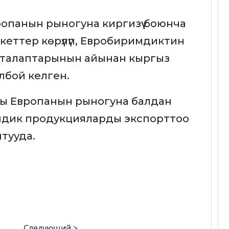
опанын рыногуна киргизүү боюнча
кеттер көрүлүп, Евробиримдиктин
 талаптарынын айынан кыргыз
лбой келген.
ы Европанын рыногуна балдан
ндик продукцияларды экспорттоо
тууда.
Следующий >