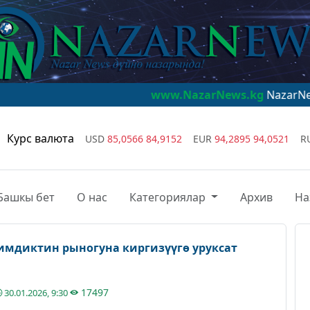
www.NazarNews.kg
NazarNews - дүйнө 
Курс валюта
USD
85,0566
84,9152
EUR
94,2895
94,0521
R
Башкы бет
О нас
Категориялар
Архив
На
имдиктин рыногуна киргизүүгө уруксат
17497
30.01.2026, 9:30