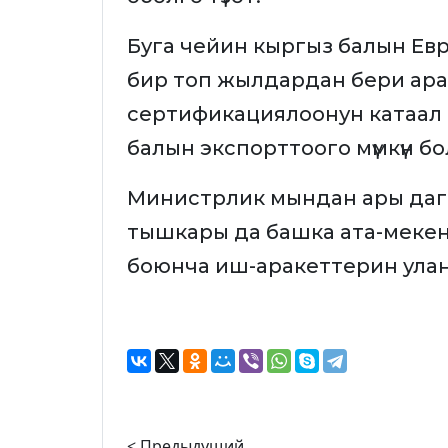
Буга чейин кыргыз балын Евр
бир топ жылдардан бери ара
сертификациялоонун катаал
балын экспорттоого мүмкүн бо
Министрлик мындан ары даг
тышкары да башка ата-меке
боюнча иш-аракеттерин улан
< Предыдущий