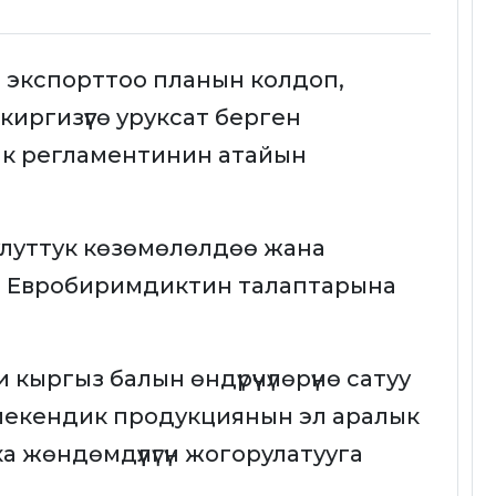
 экспорттоо планын колдоп,
ргизүүгө уруксат берген
к регламентинин атайын
луттук көзөмөлөлдөө жана
 Евробиримдиктин талаптарына
ыргыз балын өндүрүүчүлөрүнө сатуу
-мекендик продукциянын эл аралык
жөндөмдүүлүгүн жогорулатууга