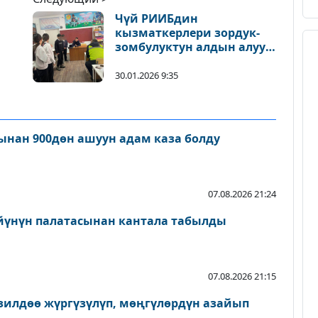
Чүй РИИБдин
кызматкерлери зордук-
зомбулуктун алдын алуу
боюнча иш-чара
и
өткөрүштү
30.01.2026 9:35
нан 900дөн ашуун адам каза болду
07.08.2026 21:24
йүнүн палатасынан кантала табылды
07.08.2026 21:15
зилдөө жүргүзүлүп, мөңгүлөрдүн азайып