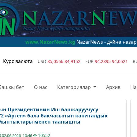
NazarNews.kg
NazarNews - дүйнө назарында!
www.Naz
Курс валюта
USD
85,0566
84,9152
EUR
94,2895
94,0521
R
Башкы бет
О нас
Категориялар
Архив
На
ын Президентинин Иш башкаруучусу
72 «Арген» бала бакчасынын капиталдык
йынтыктары менен таанышты
10552
02.06.2026, 10:46