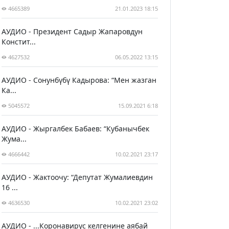
4665389
21.01.2023 18:15
АУДИО - Президент Садыр Жапаровдун
Констит...
4627532
06.05.2022 13:15
АУДИО - Сонунбүбү Кадырова: “Мен жазган
Ка...
5045572
15.09.2021 6:18
АУДИО - Жыргалбек Бабаев: “Кубанычбек
Жума...
4666442
10.02.2021 23:17
АУДИО - Жактоочу: “Депутат Жумалиевдин
16 ...
4636530
10.02.2021 23:02
АУДИО - ...Коронавирус келгенине аябай