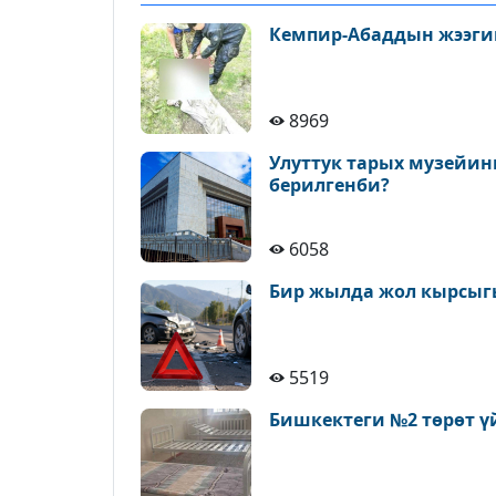
Кемпир-Абаддын жээги
8969
Улуттук тарых музейин
берилгенби?
6058
Бир жылда жол кырсыгы
5519
Бишкектеги №2 төрөт ү