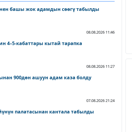
нен башы жок адамдын сөөгү табылды
08.08.2026 11:46
ин 4–5-кабаттары кытай тарапка
08.08.2026 11:27
нан 900дөн ашуун адам каза болду
07.08.2026 21:24
йүнүн палатасынан кантала табылды