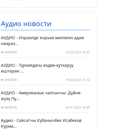
Аудио новости
АУДИО - Израилде жарым миллион адам
наараз...
4599076
13.03.2023 19:22
АУДИО - Түркиядагы издөө-куткаруу
иштерин ...
4569608
19.02.2023 21:32
АУДИО - Америкалык чалгынчы: Дүйнө
жүзү Пу...
4630236
24.01.2023 14:39
Аудио - Саясатчы Кубанычбек Исабеков
Курма...