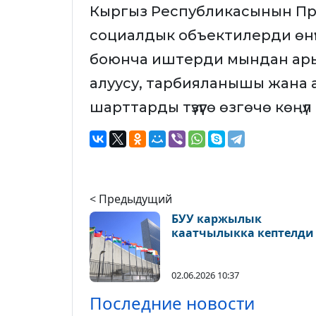
Кыргыз Республикасынын П
социалдык объектилерди өнүк
боюнча иштерди мындан ары
алуусу, тарбияланышы жана ар 
шарттарды түзүүгө өзгөчө көңүл
< Предыдущий
БУУ каржылык
каатчылыкка кептелди
02.06.2026 10:37
Последние новости