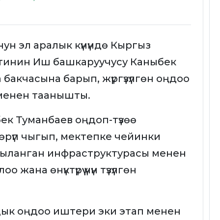
ун эл аралык күнүндө Кыргыз
инин Иш башкаруучусу Каныбек
бакчасына барып, жүргүзүлгөн оңдоо
енен таанышты.
ек Туманбаев оңдоп-түзөө
рүп чыгып, мектепке чейинки
ңыланган инфраструктурасы менен
ана өнүктүрүү үчүн түзүлгөн
ык оңдоо иштери эки этап менен