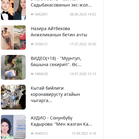
Садыбакасованын экс-жол...
5662001
08.06.2023 14:02
Назира Айтбекова
Анжеликанын бетин ачты
5558121
17.07.2022 16:50
ВИДЕО(+18) - "Муунтуп,
башына секирип". Өс...
5486630
14.07.2020 15:19
Кытай бийлиги
5397612
29.02.2020 23:43
коронавирусту атайын
чыгарга...
АУДИО - Сонунбүбү
Кадырова: “Мен жазган Ка...
5045572
15.09.2021 6:18