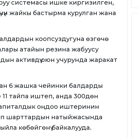
аруу системасы ишке киргизилген,
үчүн жайкы бастырма курулган жана
алдардын коопсуздугуна өзгөчө
чалары атайын резина жабуусу
дын активдүү оюн учурунда жаракат
тан 6 жашка чейинки балдарды
 11 тайпа иштеп, анда 300дөн
 Капиталдык оңдоо иштеринин
манбап шарттардын натыйжасында
йла көбөйгөнү байкалууда.