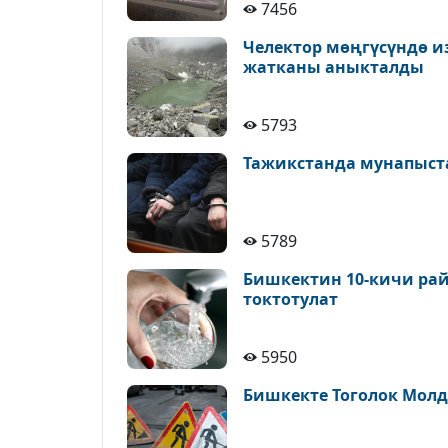
7456
Челектор мөңгүсүндө и
жатканы аныкталды
5793
Тажикстанда мунапыст
5789
Бишкектин 10-кичи рай
токтотулат
5950
Бишкекте Тоголок Молд