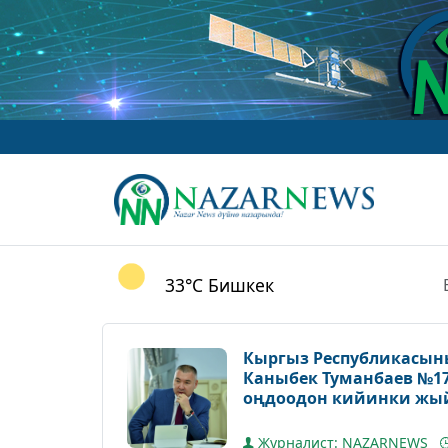
www.
33°C
Бишкек
Кыргыз Республикасын
Каныбек Туманбаев №1
оңдоодон кийинки жы
Журналист: NAZARNEWS