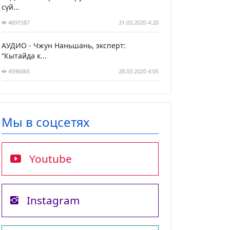
сүй...
4691587
31.03.2020 4:20
АУДИО - Чжун Наньшань, эксперт:
“Кытайда к...
4596065
28.03.2020 4:05
Мы в соцсетях
Youtube
Instagram