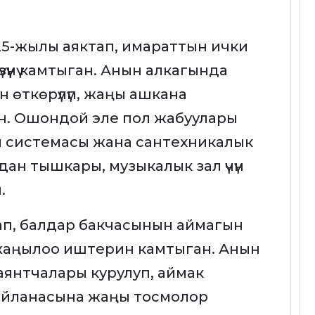
5-жылы аяктап, имараттын ички
зүүнү камтыган. Анын алкагында
 өткөрүлүп, жаңы ашкана
н. Ошондой эле пол жабуулары
 системасы жана сантехникалык
ан тышкары, музыкалык зал үчүн
.
ап, балдар бакчасынын аймагын
на жаңылоо иштерин камтыган. Анын
аянтчалары курулуп, аймак
 айланасына жаңы тосмолор