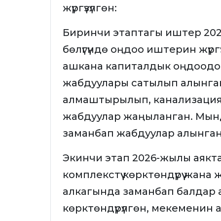
жүргүзүлгөн:
Биринчи этаптагы иштер 202
бөлүгүндө оңдоо иштерин жүргү
ашкана капиталдык оңдоодон
жабдуулары сатылып алынга
алмаштырылып, канализация
жабдуулар жаңыланган. Мынд
заманбап жабдуулар алынган
Экинчи этап 2026-жылы аякт
комплекстүү көрктөндүрүү жа
алкагында заманбап балдар 
көрктөндүрүлгөн, мекеменин