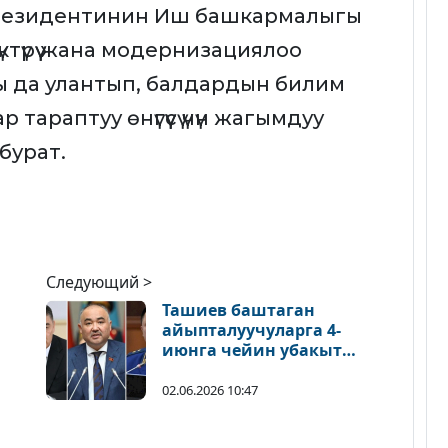
резидентинин Иш башкармалыгы
түрүү жана модернизациялоо
 да улантып, балдардын билим
тараптуу өнүгүүсү үчүн жагымдуу
 бурат.
Следующий >
Ташиев баштаган
айыпталуучуларга 4-
июнга чейин убакыт
берилди
02.06.2026 10:47