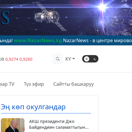
arNews.kg
NazarNews - в центре мирового внимания!
w
KY
UB
0,9274
0,9260
зар TV
Түз эфир
Сайтты башкаруу
Эң көп окулгандар
АКШ президенти Джо
Байдендиин саламаттыгын...