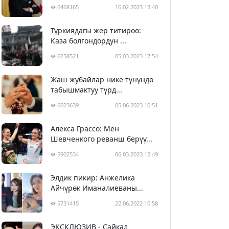
6468165
16.02.2023 13:40
Түркиядагы жер титирөө:
Каза болгондордун ...
6258521
05.03.2023 17:54
Жаш жубайлар нике түнүндө
табышмактуу түрд...
6023639
05.06.2023 10:51
Алекса Грассо: Мен
Шевченкого реванш берүү...
5902534
06.03.2023 12:49
Элдик пикир: Анжелика
Айчүрөк Иманалиеваны...
5731415
22.06.2022 10:58
ЭКСКЛЮЗИВ - Сайкал