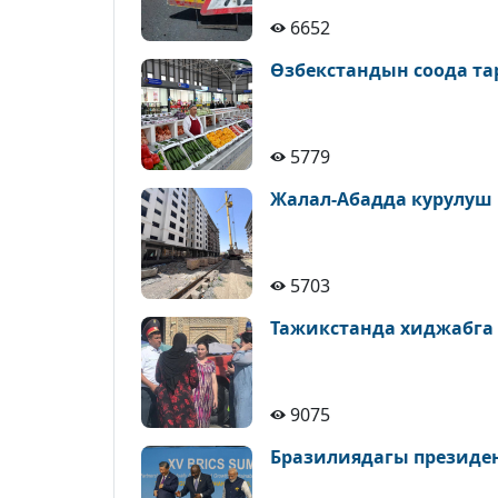
6652
Өзбекстандын соода т
5779
Жалал-Абадда курулуш
5703
Тажикстанда хиджабга
9075
Бразилиядагы президе