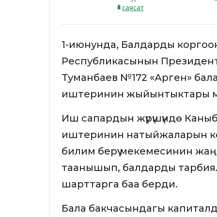
саясат
1-июнунда, Балдарды коргоон
Республикасынын Президент
Туманбаев №172 «Арген» бала 
иштеринин жыйынтыктары м
Иш сапардын жүрүшүндө Каныб
иштеринин натыйжаларын кө
билим берүү мекемесинин жа
таанышып, балдарды тарбиялоо ж
шарттарга баа берди.
Бала бакчасындагы капиталд