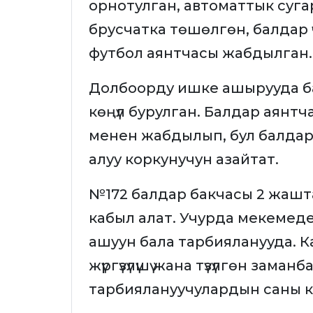
орнотулган, автоматтык суг
брусчатка төшөлгөн, балдар 
футбол аянтчасы жабдылган.
Долбоорду ишке ашырууда б
көңүл бурулган. Балдар аянт
менен жабдылып, бул балдар
алуу коркунучун азайтат.
№172 балдар бакчасы 2 жаш
кабыл алат. Учурда мекемеде
ашуун бала тарбияланууда.
жүргүзүлүшү жана түзүлгөн за
тарбиялануучулардын саны кы