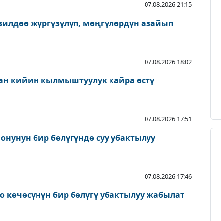
07.08.2026 21:15
зилдөө жүргүзүлүп, мөңгүлөрдүн азайып
07.08.2026 18:02
ан кийин кылмыштуулук кайра өстү
07.08.2026 17:51
онунун бир бөлүгүндө суу убактылуу
07.08.2026 17:46
о көчөсүнүн бир бөлүгү убактылуу жабылат