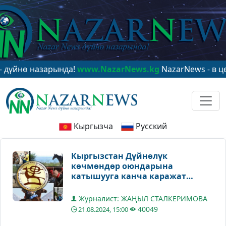
ө назарында!
www.NazarNews.kg
NazarNews - в центре 
Кыргызча
Русский
Кыргызстан Дүйнөлүк
көчмөндөр оюндарына
катышууга канча каражат
коротот?
Журналист: ЖАҢЫЛ СТАЛКЕРИМОВА
40049
21.08.2024, 15:00