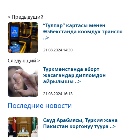
< Предыдущий
“Тулпар” картасы менен
Өзбекстанда коомдук транспо
..>
21.08.2024 14:30
Следующий >
Түркмөнстанда аборт
жасагандар дипломдон
айрылышы ..>
21.08.2024 16:13
Последние новости
Сауд Арабиясы, Түркия жана
Пакистан коргонуу туура ..>