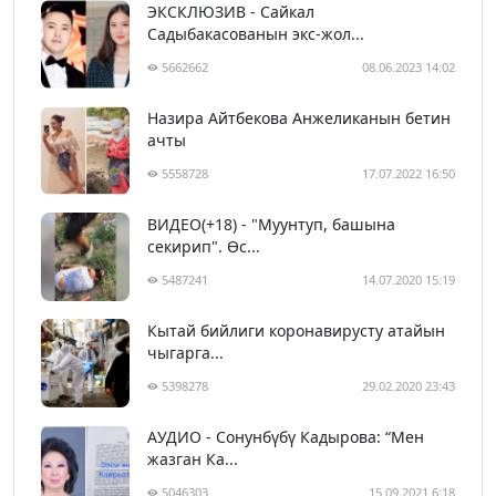
ЭКСКЛЮЗИВ - Сайкал
Садыбакасованын экс-жол...
5662662
08.06.2023 14:02
Назира Айтбекова Анжеликанын бетин
ачты
5558728
17.07.2022 16:50
ВИДЕО(+18) - "Муунтуп, башына
секирип". Өс...
5487241
14.07.2020 15:19
Кытай бийлиги коронавирусту атайын
чыгарга...
5398278
29.02.2020 23:43
АУДИО - Сонунбүбү Кадырова: “Мен
жазган Ка...
5046303
15.09.2021 6:18