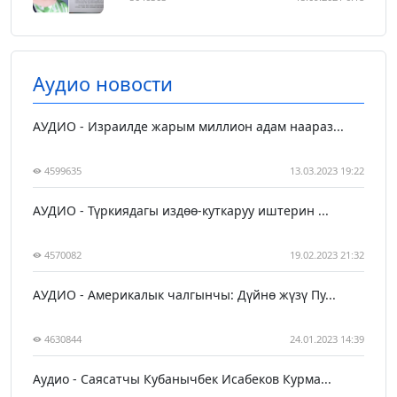
Аудио новости
АУДИО - Израилде жарым миллион адам наараз...
4599635
13.03.2023 19:22
АУДИО - Түркиядагы издөө-куткаруу иштерин ...
4570082
19.02.2023 21:32
АУДИО - Америкалык чалгынчы: Дүйнө жүзү Пу...
4630844
24.01.2023 14:39
Аудио - Саясатчы Кубанычбек Исабеков Курма...