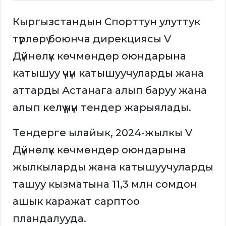
Кыргызстандын Спорттун улуттук
түрлөрү боюнча дирекциясы V
Дүйнөлүк көчмөндөр оюндарына
катышуу үчүн катышуучуларды жана
аттарды Астанага алып баруу жана
алып келүү үчүн тендер жарыялады.
Тендерге ылайык, 2024-жылкы V
Дүйнөлүк көчмөндөр оюндарына
жылкыларды жана катышуучуларды
ташуу кызматына 11,3 млн сомдон
ашык каражат сарптоо
пландалууда.