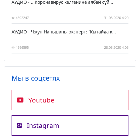
АУДИО - ...Коронавирус келгенине аябай сүй...
4692247
31.03.2020 4:20
АУДИО - Чжун Наньшань, эксперт: “Кытайда к...
4596595
28.03.2020 4:05
Мы в соцсетях
Youtube
Instagram