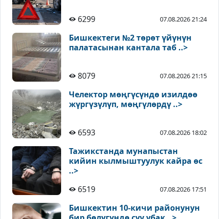
6299
07.08.2026 21:24
Бишкектеги №2 төрөт үйүнүн
палатасынан кантала таб ..>
8079
07.08.2026 21:15
Челектор мөңгүсүндө изилдөө
жүргүзүлүп, мөңгүлөрдү ..>
6593
07.08.2026 18:02
Тажикстанда мунапыстан
кийин кылмыштуулук кайра өс
..>
6519
07.08.2026 17:51
Бишкектин 10-кичи районунун
бир бөлүгүндө суу убак ..>