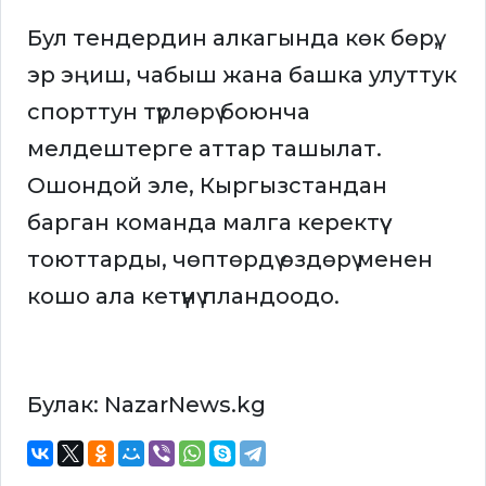
Бул тендердин алкагында көк бөрү,
эр эңиш, чабыш жана башка улуттук
спорттун түрлөрү боюнча
мелдештерге аттар ташылат.
Ошондой эле, Кыргызстандан
барган команда малга керектүү
тоюттарды, чөптөрдү өздөрү менен
кошо ала кетүүнү пландоодо.
Булак: NazarNews.kg