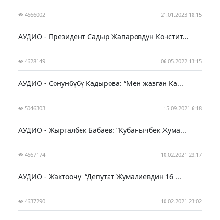
4666002
21.01.2023 18:15
АУДИО - Президент Садыр Жапаровдун Констит...
4628149
06.05.2022 13:15
АУДИО - Сонунбүбү Кадырова: “Мен жазган Ка...
5046303
15.09.2021 6:18
АУДИО - Жыргалбек Бабаев: “Кубанычбек Жума...
4667174
10.02.2021 23:17
АУДИО - Жактоочу: “Депутат Жумалиевдин 16 ...
4637290
10.02.2021 23:02