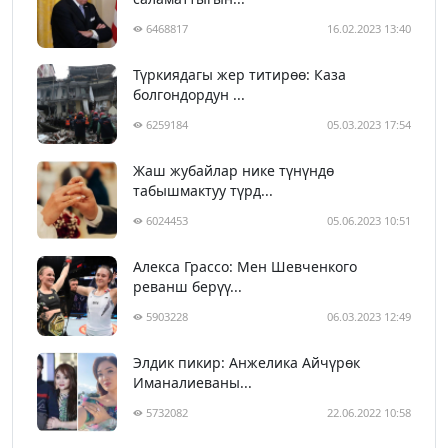
6468817
16.02.2023 13:40
Түркиядагы жер титирөө: Каза
болгондордун ...
6259184
05.03.2023 17:54
Жаш жубайлар нике түнүндө
табышмактуу түрд...
6024453
05.06.2023 10:51
Алекса Грассо: Мен Шевченкого
реванш берүү...
5903228
06.03.2023 12:49
Элдик пикир: Анжелика Айчүрөк
Иманалиеваны...
5732082
22.06.2022 10:58