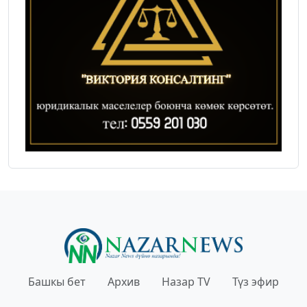
Башкы бет
Архив
Назар TV
Түз эфир