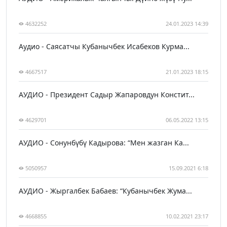
4632252
24.01.2023 14:39
Аудио - Саясатчы Кубанычбек Исабеков Курма...
4667517
21.01.2023 18:15
АУДИО - Президент Садыр Жапаровдун Констит...
4629701
06.05.2022 13:15
АУДИО - Сонунбүбү Кадырова: “Мен жазган Ка...
5050957
15.09.2021 6:18
АУДИО - Жыргалбек Бабаев: “Кубанычбек Жума...
4668855
10.02.2021 23:17