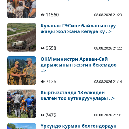
11560
08.08.2026 21:23
Куланак ГЭСине байланыштуу
жаңы жол жана көпүрө ку ..>
9558
08.08.2026 21:22
ӨКМ министри Араван-Сай
дарыясынын жээгин бекемдөө
..>
7126
08.08.2026 21:14
Кыргызстанда 13 өлкөдөн
келген тоо куткаруучулары ..>
7475
08.08.2026 21:01
Үркүндө курман болгондордун