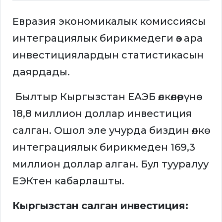
Евразия экономикалык комиссиясы
интеграциялык бирикмедеги өз ара
инвестициялардын статистикасын
даярдады.
Былтыр Кыргызстан ЕАЭБ өлкөлөрүнө
18,8 миллион доллар инвестиция
салган. Ошол эле учурда биздин өлкө
интеграциялык бирикмеден 169,3
миллион доллар алган. Бул тууралуу
ЕЭКтен кабарлашты.
Кыргызстан салган инвестиция: