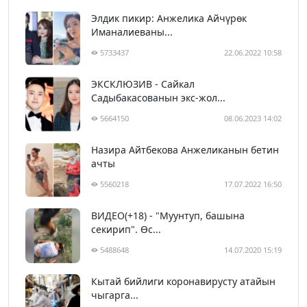
Элдик пикир: Анжелика Айчүрөк
Иманалиеваны...
5733437
22.06.2022 10:58
ЭКСКЛЮЗИВ - Сайкал
Садыбакасованын экс-жол...
5664150
08.06.2023 14:02
Назира Айтбекова Анжеликанын бетин
ачты
5560218
17.07.2022 16:50
ВИДЕО(+18) - "Муунтуп, башына
секирип". Өс...
5488648
14.07.2020 15:19
Кытай бийлиги коронавирусту атайын
чыгарга...