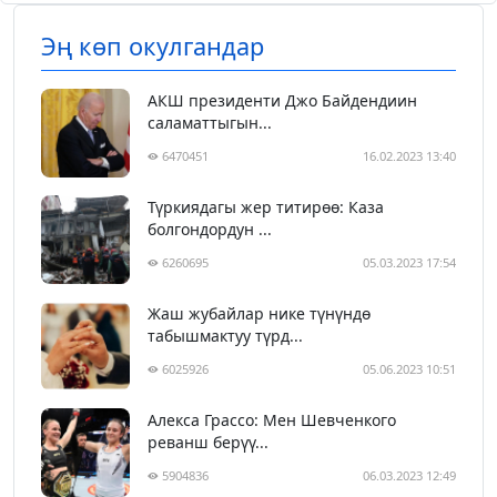
Эң көп окулгандар
АКШ президенти Джо Байдендиин
саламаттыгын...
6470451
16.02.2023 13:40
Түркиядагы жер титирөө: Каза
болгондордун ...
6260695
05.03.2023 17:54
Жаш жубайлар нике түнүндө
табышмактуу түрд...
6025926
05.06.2023 10:51
Алекса Грассо: Мен Шевченкого
реванш берүү...
5904836
06.03.2023 12:49