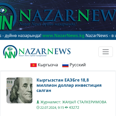
нө назарында!
www.NazarNews.kg
NazarNews - в центр
Кыргызча
Русский
Кыргызстан ЕАЭБге 18,8
миллион доллар инвестиция
салган
Журналист: ЖАҢЫЛ СТАЛКЕРИМОВА
43272
22.07.2024, 9:15