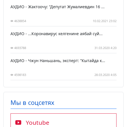
АУДИО - Жактоочу: “Депутат Жумалиевдин 16 ...
4638854
10.02.2021 23:02
АУДИО - ...Коронавирус келгенине аябай сүй...
4693788
31.03.2020 4:20
АУДИО - Чжун Наньшань, эксперт: “Кытайда к...
4598183
28.03.2020 4:05
Мы в соцсетях
Youtube