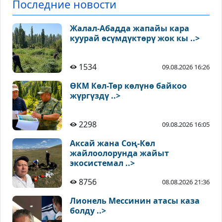
Последние новости
Жалал-Абадда жапайы кара
куурай өсүмдүктөрү жок кы ..>
1534
09.08.2026 16:26
ӨКМ Көл-Төр көлүнө байкоо
жүргүздү ..>
2298
09.08.2026 16:05
Аксай жана Соң-Көл
жайлоолорунда жайыт
экосистемал ..>
8756
08.08.2026 21:36
Лионель Мессинин атасы каза
болду ..>