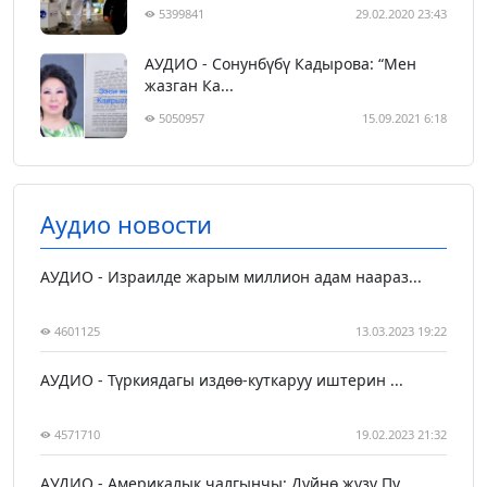
5399841
29.02.2020 23:43
АУДИО - Сонунбүбү Кадырова: “Мен
жазган Ка...
5050957
15.09.2021 6:18
Аудио новости
АУДИО - Израилде жарым миллион адам наараз...
4601125
13.03.2023 19:22
АУДИО - Түркиядагы издөө-куткаруу иштерин ...
4571710
19.02.2023 21:32
АУДИО - Америкалык чалгынчы: Дүйнө жүзү Пу...