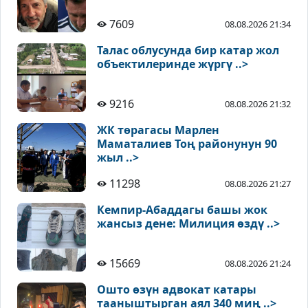
7609
08.08.2026 21:34
Талас облусунда бир катар жол
объектилеринде жүргү ..>
9216
08.08.2026 21:32
ЖК төрагасы Марлен
Маматалиев Тоң районунун 90
жыл ..>
11298
08.08.2026 21:27
Кемпир-Абаддагы башы жок
жансыз дене: Милиция өздү ..>
15669
08.08.2026 21:24
Ошто өзүн адвокат катары
тааныштырган аял 340 миң ..>