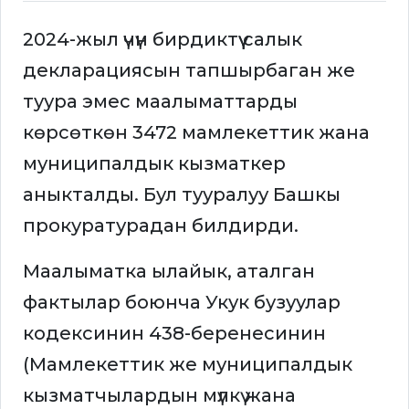
2024-жыл үчүн бирдиктүү салык
декларациясын тапшырбаган же
туура эмес маалыматтарды
көрсөткөн 3472 мамлекеттик жана
муниципалдык кызматкер
аныкталды. Бул тууралуу Башкы
прокуратурадан билдирди.
Маалыматка ылайык, аталган
фактылар боюнча Укук бузуулар
кодексинин 438-беренесинин
(Мамлекеттик же муниципалдык
кызматчылардын мүлкү жана