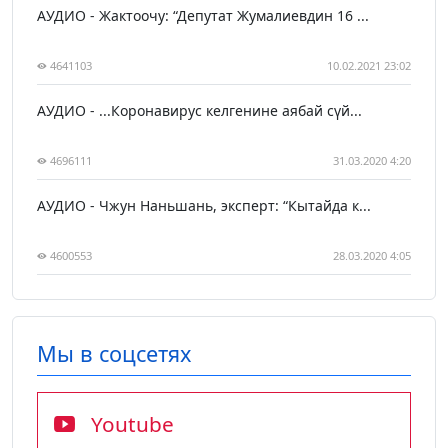
АУДИО - Жактоочу: “Депутат Жумалиевдин 16 ...
4641103
10.02.2021 23:02
АУДИО - ...Коронавирус келгенине аябай сүй...
4696111
31.03.2020 4:20
АУДИО - Чжун Наньшань, эксперт: “Кытайда к...
4600553
28.03.2020 4:05
Мы в соцсетях
Youtube