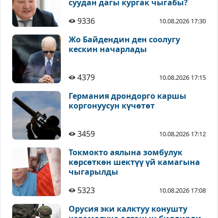
суудан дагы кургак чыгабы?
9336
10.08.2026 17:30
Жо Байдендин ден соолугу
кескин начарлады
4379
10.08.2026 17:15
Германия дрондорго каршы
коргонуусун күчөтөт
3459
10.08.2026 17:12
Токмокто аялына зомбулук
көрсөткөн шектүү үй камагына
чыгарылды
5323
10.08.2026 17:08
Орусия эки калктуу конушту