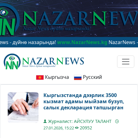
үйнө назарында!
www.NazarNews.kg
NazarNews - в цен
Кыргызча
Русский
Кыргызстанда дээрлик 3500
кызмат адамы мыйзам бузуп,
салык декларация тапшырган
Журналист: АЙСУЛУУ ТАЛАНТ
20952
27.01.2026, 15:22