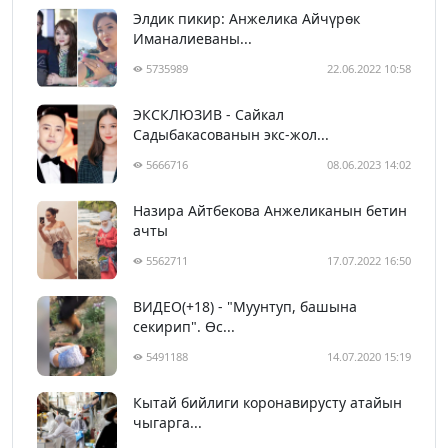
Элдик пикир: Анжелика Айчүрөк
Иманалиеваны...
5735989
22.06.2022 10:58
ЭКСКЛЮЗИВ - Сайкал
Садыбакасованын экс-жол...
5666716
08.06.2023 14:02
Назира Айтбекова Анжеликанын бетин
ачты
5562711
17.07.2022 16:50
ВИДЕО(+18) - "Муунтуп, башына
секирип". Өс...
5491188
14.07.2020 15:19
Кытай бийлиги коронавирусту атайын
чыгарга...