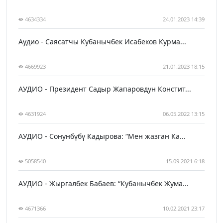
4634334
24.01.2023 14:39
Аудио - Саясатчы Кубанычбек Исабеков Курма...
4669923
21.01.2023 18:15
АУДИО - Президент Садыр Жапаровдун Констит...
4631924
06.05.2022 13:15
АУДИО - Сонунбүбү Кадырова: “Мен жазган Ка...
5058540
15.09.2021 6:18
АУДИО - Жыргалбек Бабаев: “Кубанычбек Жума...
4671366
10.02.2021 23:17