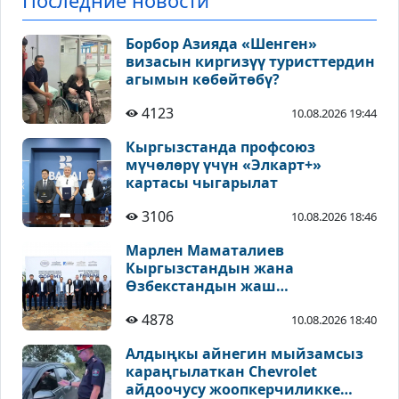
Последние новости
Борбор Азияда «Шенген»
визасын киргизүү туристтердин
агымын көбөйтөбү?
4123
10.08.2026 19:44
Кыргызстанда профсоюз
мүчөлөрү үчүн «Элкарт+»
картасы чыгарылат
3106
10.08.2026 18:46
Марлен Маматалиев
Кыргызстандын жана
Өзбекстандын жаш
парламентарийлеринин
4878
10.08.2026 18:40
форумуна катышты
Алдыңкы айнегин мыйзамсыз
караңгылаткан Chevrolet
айдоочусу жоопкерчиликке