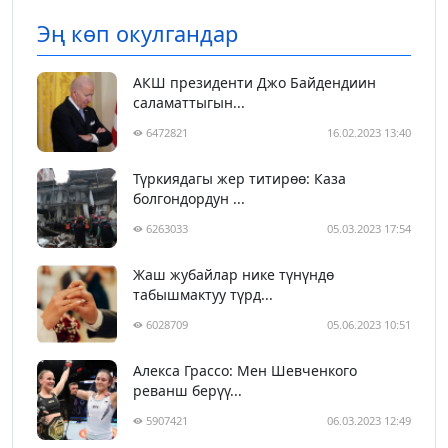
Эң көп окулгандар
АКШ президенти Джо Байдендиин
саламаттыгын...
6472821
16.02.2023 13:40
Түркиядагы жер титирөө: Каза
болгондордун ...
6263033
05.03.2023 17:54
Жаш жубайлар нике түнүндө
табышмактуу түрд...
6028709
05.06.2023 10:51
Алекса Грассо: Мен Шевченкого
реванш берүү...
5907421
06.03.2023 12:49