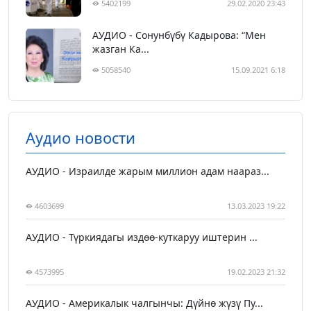
5402199
29.02.2020 23:43
АУДИО - Сонунбүбү Кадырова: “Мен
жазган Ка...
5058540
15.09.2021 6:18
Аудио новости
АУДИО - Израилде жарым миллион адам наараз...
4603699
13.03.2023 19:22
АУДИО - Түркиядагы издөө-куткаруу иштерин ...
4573995
19.02.2023 21:32
АУДИО - Америкалык чалгынчы: Дүйнө жүзү Пу...