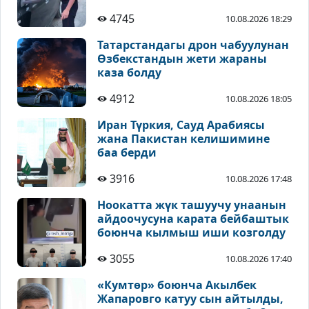
тартылды
4745
10.08.2026 18:29
Татарстандагы дрон чабуулунан
Өзбекстандын жети жараны
каза болду
4912
10.08.2026 18:05
Иран Түркия, Сауд Арабиясы
жана Пакистан келишимине
баа берди
3916
10.08.2026 17:48
Ноокатта жүк ташуучу унаанын
айдоочусуна карата бейбаштык
боюнча кылмыш иши козголду
3055
10.08.2026 17:40
«Кумтөр» боюнча Акылбек
Жапаровго катуу сын айтылды,