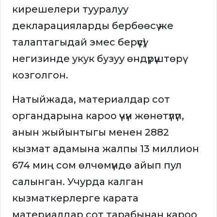
кирешелери тууралуу
декларацияларды бербөөсү же
талаптагыдай эмес берүүсү)
негизинде укук бузуу өндүрүштөрү
козголгон.
Натыйжада, материалдар сот
органдарына кароо үчүн жөнөтүлүп,
анын жыйынтыгы менен 2882
кызмат адамына жалпы 13 миллион
674 миң сом өлчөмүндө айып пул
салынган. Учурда калган
кызматкерлерге карата
материалдар сот тарабынан кароо