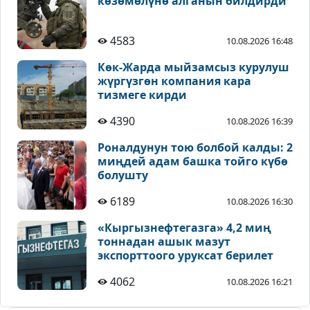
көзөмөлүнө алганын билдирди
4583
10.08.2026 16:48
Көк-Жарда мыйзамсыз курулуш
жүргүзгөн компания кара
тизмеге кирди
4390
10.08.2026 16:39
Роналдунун тою болбой калды: 2
миңдей адам башка тойго күбө
болушту
6189
10.08.2026 16:30
«Кыргызнефтегазга» 4,2 миң
тоннадан ашык мазут
экспорттоого уруксат берилет
4062
10.08.2026 16:21