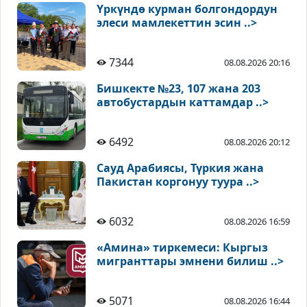
Үркүндө курман болгондордун
элеси мамлекеттин эсин ..>
7344
08.08.2026 20:16
Бишкекте №23, 107 жана 203
автобустардын каттамдар ..>
6492
08.08.2026 20:12
Сауд Арабиясы, Түркия жана
Пакистан коргонуу туура ..>
6032
08.08.2026 16:59
«Амина» тиркемеси: Кыргыз
мигранттары эмнени билиш ..>
5071
08.08.2026 16:44