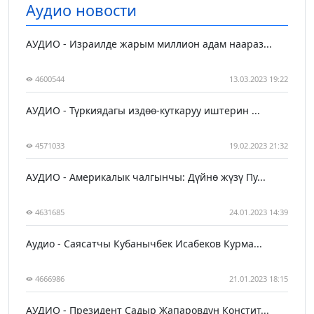
Аудио новости
АУДИО - Израилде жарым миллион адам наараз...
4600544
13.03.2023 19:22
АУДИО - Түркиядагы издөө-куткаруу иштерин ...
4571033
19.02.2023 21:32
АУДИО - Америкалык чалгынчы: Дүйнө жүзү Пу...
4631685
24.01.2023 14:39
Аудио - Саясатчы Кубанычбек Исабеков Курма...
4666986
21.01.2023 18:15
АУДИО - Президент Садыр Жапаровдун Констит...