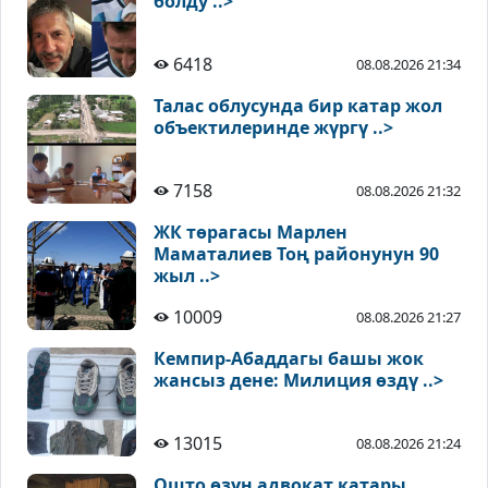
болду ..>
6418
08.08.2026 21:34
Талас облусунда бир катар жол
объектилеринде жүргү ..>
7158
08.08.2026 21:32
ЖК төрагасы Марлен
Маматалиев Тоң районунун 90
жыл ..>
10009
08.08.2026 21:27
Кемпир-Абаддагы башы жок
жансыз дене: Милиция өздү ..>
13015
08.08.2026 21:24
Ошто өзүн адвокат катары