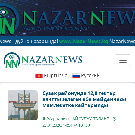
дүйнө назарында!
www.NazarNews.kg
NazarNews - в це
Кыргызча
Русский
Сузак районунда 12,8 гектар
аянтты ээлеген аба майданчасы
мамлекетке кайтарылды
Журналист: АЙСУЛУУ ТАЛАНТ
18130
27.01.2026, 14:54