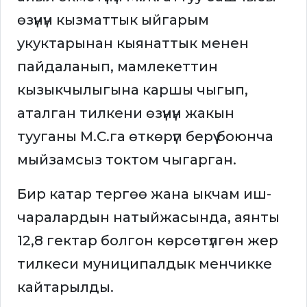
өзүнүн кызматтык ыйгарым
укуктарынан кыянаттык менен
пайдаланып, мамлекеттин
кызыкчылыгына каршы чыгып,
аталган тилкени өзүнүн жакын
тууганы М.С.га өткөрүп берүү боюнча
мыйзамсыз токтом чыгарган.
Бир катар тергөө жана ыкчам иш-
чаралардын натыйжасында, аянты
12,8 гектар болгон көрсөтүлгөн жер
тилкеси муниципалдык менчикке
кайтарылды.