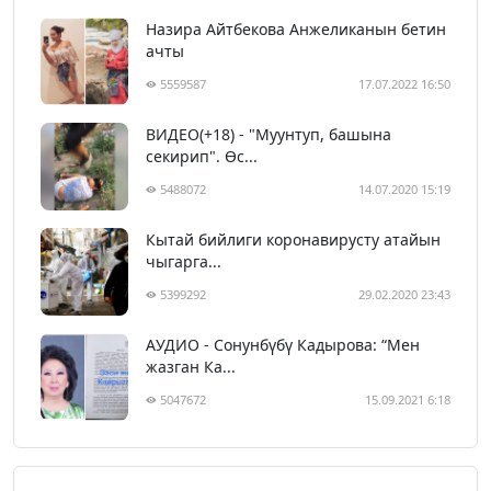
Назира Айтбекова Анжеликанын бетин
ачты
5559587
17.07.2022 16:50
ВИДЕО(+18) - "Муунтуп, башына
секирип". Өс...
5488072
14.07.2020 15:19
Кытай бийлиги коронавирусту атайын
чыгарга...
5399292
29.02.2020 23:43
АУДИО - Сонунбүбү Кадырова: “Мен
жазган Ка...
5047672
15.09.2021 6:18