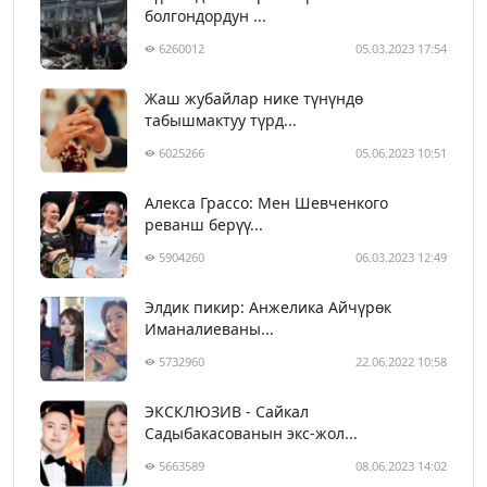
болгондордун ...
6260012
05.03.2023 17:54
Жаш жубайлар нике түнүндө
табышмактуу түрд...
6025266
05.06.2023 10:51
Алекса Грассо: Мен Шевченкого
реванш берүү...
5904260
06.03.2023 12:49
Элдик пикир: Анжелика Айчүрөк
Иманалиеваны...
5732960
22.06.2022 10:58
ЭКСКЛЮЗИВ - Сайкал
Садыбакасованын экс-жол...
5663589
08.06.2023 14:02