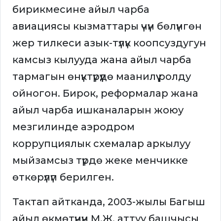
бирикмесине айыл чарба
авиациясы кызматтары үчүн бөлүнгөн
жер тилкеси азык-түлүк коопсуздугун
камсыз кылууда жана айыл чарба
тармагын өнүктүрүүдө маанилүү ролду
ойногон. Бирок, реформалар жана
айыл чарба ишканаларын жоюу
мезгилинде аэродром
коррупциялык схемалар аркылуу
мыйзамсыз түрдө жеке менчикке
өткөрүлүп берилген.
Тактап айтканда, 2003-жылы Багыш
айыл өкмөтүнүн М.Ж. аттуу башчысы