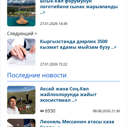
Ысык-Көл форумунун
логотибине сынак жарыяланды
..>
27.01.2026 14:39
Следующий >
Кыргызстанда дээрлик 3500
кызмат адамы мыйзам бузу ..>
27.01.2026 15:22
Последние новости
Аксай жана Соң-Көл
жайлоолорунда жайыт
экосистемал ..>
6930
08.08.2026 21:36
Лионель Мессинин атасы каза