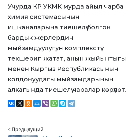
Учурда КР УКМК мурда айыл чарба
химия системасынын
ишканаларына тиешелүү болгон
бардык жерлердин
мыйзамдуулугун комплекстүү
текшерип жатат, анын жыйынтыгы
менен Кыргыз Республикасынын
колдонуудагы мыйзамдарынын
алкагында тиешелүү чаралар көрүлөт.
< Предыдущий