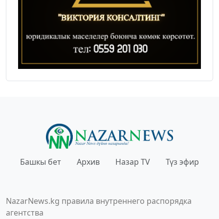
Башкы бет
Архив
Назар TV
Түз эфир
NazarNews.kg правила внутреннего распорядка
агентства