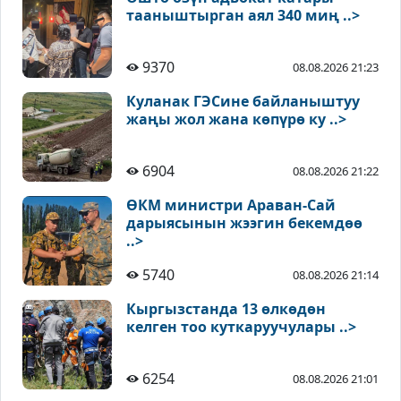
тааныштырган аял 340 миң ..>
9370
08.08.2026 21:23
Куланак ГЭСине байланыштуу
жаңы жол жана көпүрө ку ..>
6904
08.08.2026 21:22
ӨКМ министри Араван-Сай
дарыясынын жээгин бекемдөө
..>
5740
08.08.2026 21:14
Кыргызстанда 13 өлкөдөн
келген тоо куткаруучулары ..>
6254
08.08.2026 21:01