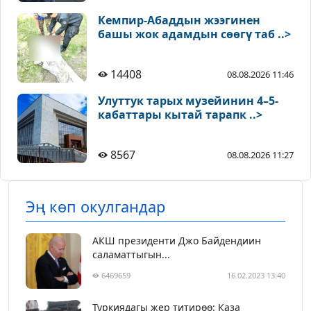
Кемпир-Абаддын жээгинен
башы жок адамдын сөөгү таб ..>
14408
08.08.2026 11:46
Улуттук тарых музейинин 4–5-
кабаттары кытай тарапк ..>
8567
08.08.2026 11:27
Эң көп окулгандар
АКШ президенти Джо Байдендиин
саламаттыгын...
6469659
16.02.2023 13:40
Түркиядагы жер титирөө: Каза