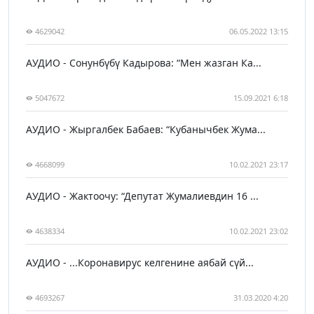
4629042
06.05.2022 13:15
АУДИО - Сонунбүбү Кадырова: “Мен жазган Ка...
5047672
15.09.2021 6:18
АУДИО - Жыргалбек Бабаев: “Кубанычбек Жума...
4668099
10.02.2021 23:17
АУДИО - Жактоочу: “Депутат Жумалиевдин 16 ...
4638334
10.02.2021 23:02
АУДИО - ...Коронавирус келгенине аябай сүй...
4693267
31.03.2020 4:20