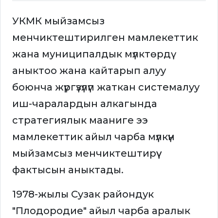
УКМК мыйзамсыз
менчиктештирилген мамлекеттик
жана муниципалдык мүлктөрдү
аныктоо жана кайтарып алуу
боюнча жүргүзүлүп жаткан системалуу
иш-чаралардын алкагында
стратегиялык мааниге ээ
мамлекеттик айыл чарба мүлкүн
мыйзамсыз менчиктештирүү
фактысын аныктады.
1978-жылы Сузак райондук
"Плодородие" айыл чарба аралык