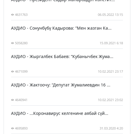
4631763
06.05.2022 13:15
АУДИО - Сонунбүбү Кадырова: “Мен жазган Ка...
5058280
15.09.2021 6:18
АУДИО - Жыргалбек Бабаев: “Кубанычбек Жума...
4671099
10.02.2021 23:17
АУДИО - Жактоочу: “Депутат Жумалиевдин 16 ...
4640941
10.02.2021 23:02
АУДИО - ...Коронавирус келгенине аябай сүй...
4695893
31.03.2020 4:20