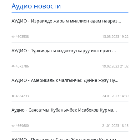
Аудио новости
АУДИО - Израилде жарым миллион адам наараз...
4603538
13.03.2023 19:22
АУДИО - Түркиядагы издөө-куткаруу иштерин ...
4573786
19.02.2023 21:32
АУДИО - Америкалык чалгынчы: Дүйнө жүзү Пу...
4634233
24.01.2023 14:39
Аудио - Саясатчы Кубанычбек Исабеков Курма...
4669680
21.01.2023 18:15
АУДИО - Президент Садыр Жапаровдун Констит...