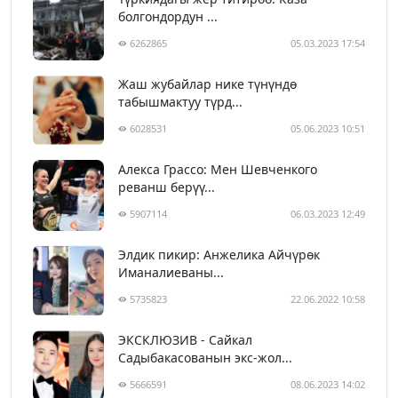
болгондордун ...
6262865
05.03.2023 17:54
Жаш жубайлар нике түнүндө
табышмактуу түрд...
6028531
05.06.2023 10:51
Алекса Грассо: Мен Шевченкого
реванш берүү...
5907114
06.03.2023 12:49
Элдик пикир: Анжелика Айчүрөк
Иманалиеваны...
5735823
22.06.2022 10:58
ЭКСКЛЮЗИВ - Сайкал
Садыбакасованын экс-жол...
5666591
08.06.2023 14:02