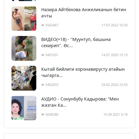
Назира Айтбекова Анжеликанын бетин
ачты
5562467
17.07.2022 16:50
ВИДЕО(+18) - "Муунтуп, башына
секирип". Өс...
5491031
14.07.2020 15:19
Кытай бийлиги коронавирусту атайын
чыгарга...
5402055
29.02.2020 23:43
АУДИО - Сонунбүбү Кадырова: “Мен
жазган Ка...
5058280
15.09.2021 6:18