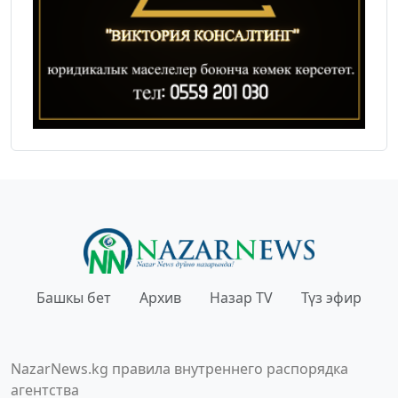
Башкы бет
Архив
Назар TV
Түз эфир
NazarNews.kg правила внутреннего распорядка
агентства