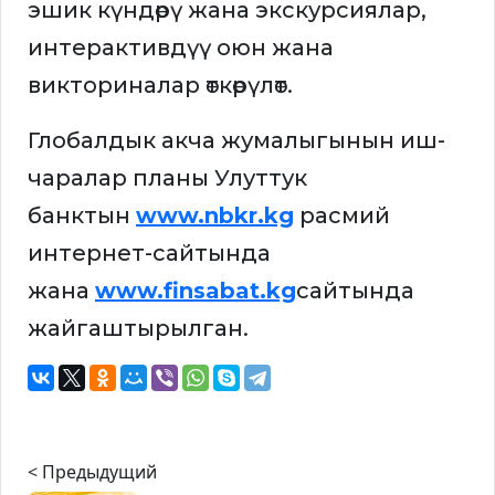
эшик күндөрү жана экскурсиялар,
интерактивдүү оюн жана
викториналар өткөрүлөт.
Глобалдык акча жумалыгынын иш-
чаралар планы Улуттук
банктын
www.nbkr.kg
расмий
интернет-сайтында
жана
www.finsabat.kg
сайтында
жайгаштырылган.
< Предыдущий