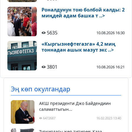
Роналдунун тою болбой калды: 2
миңдей адам башка т ..>
5635
10.08.2026 16:30
«Кыргызнефтегазга» 4,2 миң
тоннадан ашык мазут экс ..>
3801
10.08.2026 16:21
Эң көп окулгандар
АКШ президенти Джо Байдендиин
саламаттыгын...
6472687
16.02.2023 13:40
Түркиядагы жер титирөө: Каза