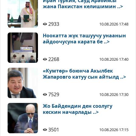
Иран Түркия, Сауд Арабиясы
жана Пакистан келишимин ..>
2933
10.08.2026 17:48
Ноокатта жүк ташуучу унаанын
айдоочусуна карата бе ..>
2268
10.08.2026 17:40
«Кумтөр» боюнча Акылбек
Жапаровго катуу сын айтылд ..>
7529
10.08.2026 17:30
Жо Байдендин ден соолугу
кескин начарлады ..>
3501
10.08.2026 17:15