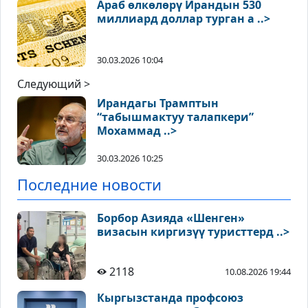
Араб өлкөлөрү Ирандын 530
миллиард доллар турган а ..>
30.03.2026 10:04
Следующий >
Ирандагы Трамптын
“табышмактуу талапкери”
Мохаммад ..>
30.03.2026 10:25
Последние новости
Борбор Азияда «Шенген»
визасын киргизүү туристтерд ..>
2118
10.08.2026 19:44
Кыргызстанда профсоюз