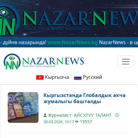
ө назарында!
www.NazarNews.kg
NazarNews - в центре 
Кыргызча
Русский
Кыргызстанда Глобалдык акча
жумалыгы башталды
Журналист: АЙСУЛУУ ТАЛАНТ
19557
30.03.2026, 10:17