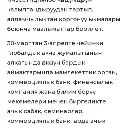
калыптандыруудан тартып,
алдамчылыктан коргонуу ыкмалары
боюнча маалыматтар берилет.
30-марттан 3-апрелге чейинки
Глобалдык акча жумалыгынын
алкагында өлкөнүн бардык
аймактарында мамлекеттик орган,
коммерциялык банк, финансылык
компания жана билим берүү
мекемелери менен биргеликте
ачык сабак, семинарлар,
коммерциялык банктарда ачык