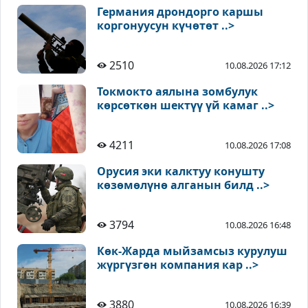
Германия дрондорго каршы
коргонуусун күчөтөт ..>
2510
10.08.2026 17:12
Токмокто аялына зомбулук
көрсөткөн шектүү үй камаг ..>
4211
10.08.2026 17:08
Орусия эки калктуу конушту
көзөмөлүнө алганын билд ..>
3794
10.08.2026 16:48
Көк-Жарда мыйзамсыз курулуш
жүргүзгөн компания кар ..>
3880
10.08.2026 16:39