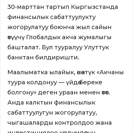
30-марттан тартып Кыргызстанда
финансылык сабаттуулукту
жогорулатуу боюнча жыл сайын
өтүүчү Глобалдык акча жумалыгы
башталат. Бул тууралуу Улуттук
банктан билдиришти.
Маалыматка ылайык, өнөктүк «Акчаны
туура колдонуу — үйдө береке
болгону» деген ураан менен өтөт.
Анда калктын финансылык
сабаттуулугун жогорулатуу,
чыгашаларды контролдоо жана
инвестициялоо көндүмдөрүн