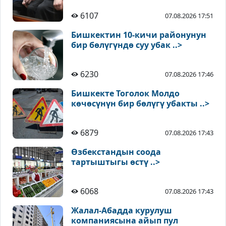
6107
07.08.2026 17:51
Бишкектин 10-кичи районунун
бир бөлүгүндө суу убак ..>
6230
07.08.2026 17:46
Бишкекте Тоголок Молдо
көчөсүнүн бир бөлүгү убакты ..>
6879
07.08.2026 17:43
Өзбекстандын соода
тартыштыгы өстү ..>
6068
07.08.2026 17:43
Жалал-Абадда курулуш
компаниясына айып пул