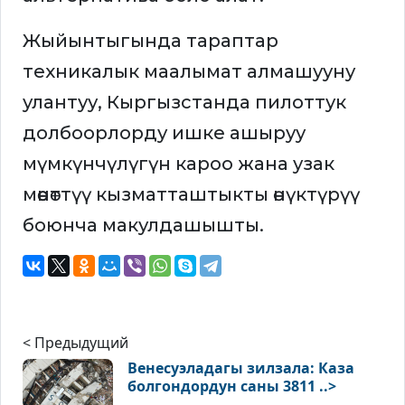
Жыйынтыгында тараптар
техникалык маалымат алмашууну
улантуу, Кыргызстанда пилоттук
долбоорлорду ишке ашыруу
мүмкүнчүлүгүн кароо жана узак
мөөнөттүү кызматташтыкты өнүктүрүү
боюнча макулдашышты.
< Предыдущий
Венесуэладагы зилзала: Каза
болгондордун саны 3811 ..>