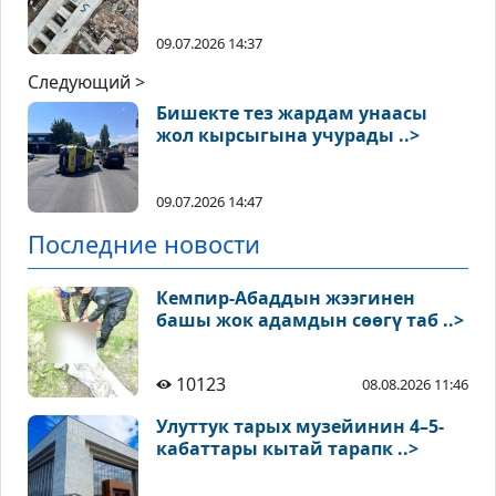
09.07.2026 14:37
Следующий >
Бишекте тез жардам унаасы
жол кырсыгына учурады ..>
09.07.2026 14:47
Последние новости
Кемпир-Абаддын жээгинен
башы жок адамдын сөөгү таб ..>
10123
08.08.2026 11:46
Улуттук тарых музейинин 4–5-
кабаттары кытай тарапк ..>