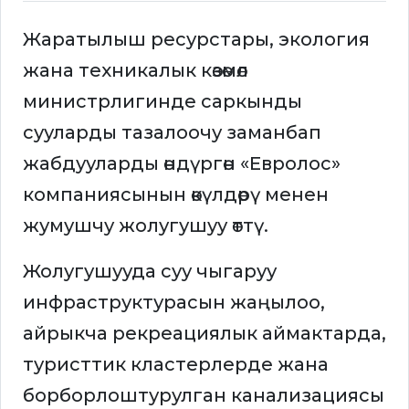
Жаратылыш ресурстары, экология
жана техникалык көзөмөл
министрлигинде саркынды
сууларды тазалоочу заманбап
жабдууларды өндүргөн «Евролос»
компаниясынын өкүлдөрү менен
жумушчу жолугушуу өттү.
Жолугушууда суу чыгаруу
инфраструктурасын жаңылоо,
айрыкча рекреациялык аймактарда,
туристтик кластерлерде жана
борборлоштурулган канализациясы