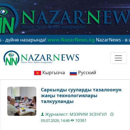
нө назарында!
www.NazarNews.kg
NazarNews - в центре
Кыргызча
Русский
Саркынды сууларды тазалоонун
жаңы технологиялары
талкууланды
Журналист: МЭЭРИМ ЭСЕНГУЛ
10361
09.07.2026, 14:46