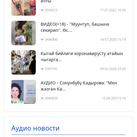
ачты
5558312
17.07.2022 16:50
ВИДЕО(+18) - "Муунтуп, башына
секирип". Өс...
5486900
14.07.2020 15:19
Кытай бийлиги коронавирусту атайын
чыгарга...
5397741
29.02.2020 23:43
АУДИО - Сонунбүбү Кадырова: “Мен
жазган Ка...
5045839
15.09.2021 6:18
Аудио новости