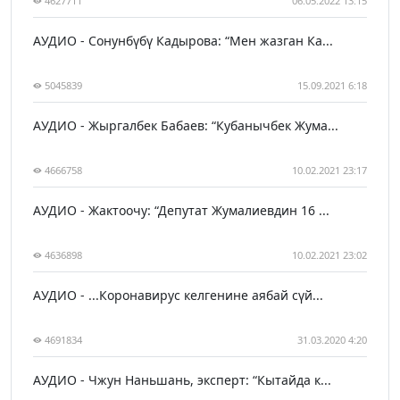
4627711
06.05.2022 13:15
АУДИО - Сонунбүбү Кадырова: “Мен жазган Ка...
5045839
15.09.2021 6:18
АУДИО - Жыргалбек Бабаев: “Кубанычбек Жума...
4666758
10.02.2021 23:17
АУДИО - Жактоочу: “Депутат Жумалиевдин 16 ...
4636898
10.02.2021 23:02
АУДИО - ...Коронавирус келгенине аябай сүй...
4691834
31.03.2020 4:20
АУДИО - Чжун Наньшань, эксперт: “Кытайда к...