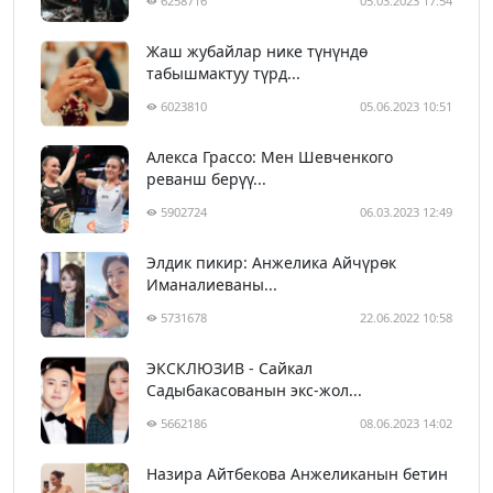
6258716
05.03.2023 17:54
Жаш жубайлар нике түнүндө
табышмактуу түрд...
6023810
05.06.2023 10:51
Алекса Грассо: Мен Шевченкого
реванш берүү...
5902724
06.03.2023 12:49
Элдик пикир: Анжелика Айчүрөк
Иманалиеваны...
5731678
22.06.2022 10:58
ЭКСКЛЮЗИВ - Сайкал
Садыбакасованын экс-жол...
5662186
08.06.2023 14:02
Назира Айтбекова Анжеликанын бетин