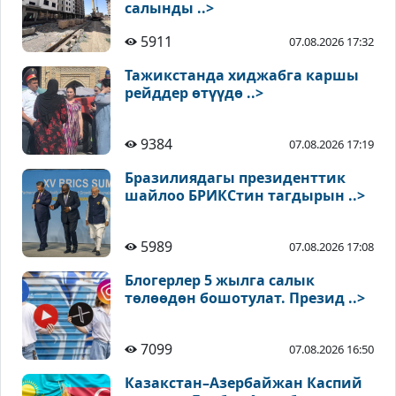
салынды ..>
5911
07.08.2026 17:32
Тажикстанда хиджабга каршы
рейддер өтүүдө ..>
9384
07.08.2026 17:19
Бразилиядагы президенттик
шайлоо БРИКСтин тагдырын ..>
5989
07.08.2026 17:08
Блогерлер 5 жылга салык
төлөөдөн бошотулат. Презид ..>
7099
07.08.2026 16:50
Казакстан–Азербайжан Каспий