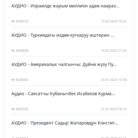
АУДИО - Израилде жарым миллион адам наараз...
4599276
13.03.2023 19:22
АУДИО - Түркиядагы издөө-куткаруу иштерин ...
4569838
19.02.2023 21:32
АУДИО - Америкалык чалгынчы: Дүйнө жүзү Пу...
4630492
24.01.2023 14:39
Аудио - Саясатчы Кубанычбек Исабеков Курма...
4665556
21.01.2023 18:15
АУДИО - Президент Садыр Жапаровдун Констит...