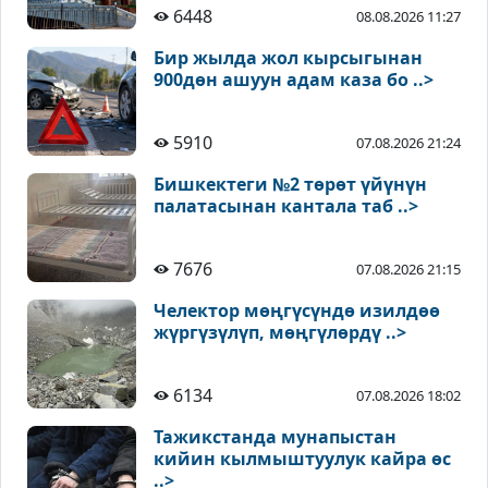
6448
08.08.2026 11:27
Бир жылда жол кырсыгынан
900дөн ашуун адам каза бо ..>
5910
07.08.2026 21:24
Бишкектеги №2 төрөт үйүнүн
палатасынан кантала таб ..>
7676
07.08.2026 21:15
Челектор мөңгүсүндө изилдөө
жүргүзүлүп, мөңгүлөрдү ..>
6134
07.08.2026 18:02
Тажикстанда мунапыстан
кийин кылмыштуулук кайра өс
..>