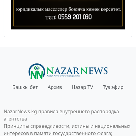
Башкы бет
Архив
Назар TV
Түз эфир
NazarNews.kg правила внутреннего распорядка
агентства
Принципы справедливости, истины и национальных
интересов в памяти государственного флага;