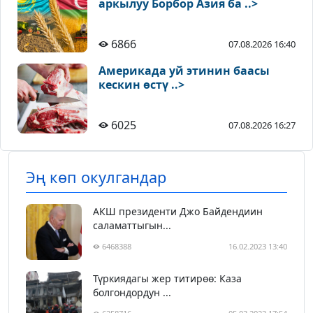
аркылуу Борбор Азия ба ..>
6866
07.08.2026 16:40
Америкада уй этинин баасы
кескин өстү ..>
6025
07.08.2026 16:27
Эң көп окулгандар
АКШ президенти Джо Байдендиин
саламаттыгын...
6468388
16.02.2023 13:40
Түркиядагы жер титирөө: Каза
болгондордун ...