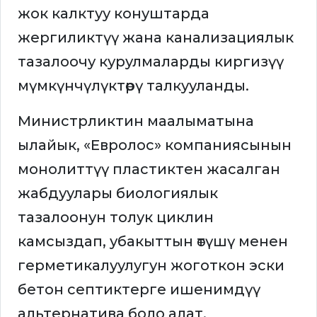
жок калктуу конуштарда
жергиликтүү жана канализациялык
тазалоочу курулмаларды киргизүү
мүмкүнчүлүктөрү талкууланды.
Министрликтин маалыматына
ылайык, «Евролос» компаниясынын
монолиттүү пластиктен жасалган
жабдуулары биологиялык
тазалоонун толук циклин
камсыздап, убакыттын өтүшү менен
герметикалуулугун жоготкон эски
бетон септиктерге ишенимдүү
альтернатива боло алат.