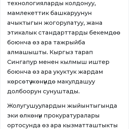
технологияларды колдонуу,
мамлекеттик башкаруунун
ачыктыгын жогорулатуу, жана
этикалык стандарттарды бекемдөө
боюнча өз ара тажрыйба
алмашышты. Кыргыз тарап
Сингапур менен кылмыш иштер
боюнча өз ара укуктук жардам
көрсөтүү жөнүндө макулдашуу
долбоорун сунуштады.
Жолугушуулардын жыйынтыгында
эки өлкөнүн прокуратуралары
ортосунда өз ара кызматташтыкты