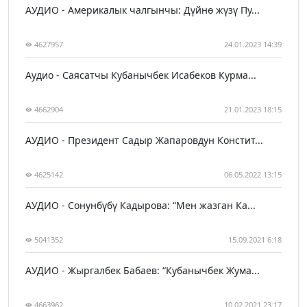
АУДИО - Америкалык чалгынчы: Дүйнө жүзү Пу...
4627957
24.01.2023 14:39
Аудио - Саясатчы Кубанычбек Исабеков Курма...
4662904
21.01.2023 18:15
АУДИО - Президент Садыр Жапаровдун Констит...
4625142
06.05.2022 13:15
АУДИО - Сонунбүбү Кадырова: “Мен жазган Ка...
5041352
15.09.2021 6:18
АУДИО - Жыргалбек Бабаев: “Кубанычбек Жума...
4663962
10.02.2021 23:17