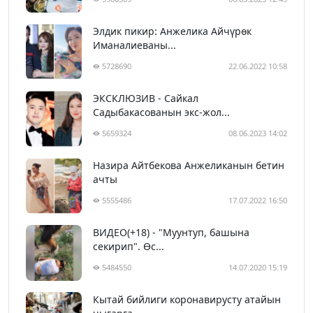
Элдик пикир: Анжелика Айчүрөк
Иманалиеваны...
5728690
22.06.2022 10:58
ЭКСКЛЮЗИВ - Сайкал
Садыбакасованын экс-жол...
5659324
08.06.2023 14:02
Назира Айтбекова Анжеликанын бетин
ачты
5555486
17.07.2022 16:50
ВИДЕО(+18) - "Муунтуп, башына
секирип". Өс...
5484550
14.07.2020 15:19
Кытай бийлиги коронавирусту атайын