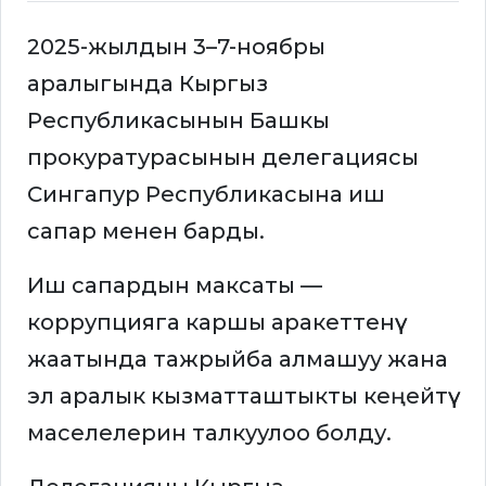
2025-жылдын 3–7-ноябры
аралыгында Кыргыз
Республикасынын Башкы
прокуратурасынын делегациясы
Сингапур Республикасына иш
сапар менен барды.
Иш сапардын максаты —
коррупцияга каршы аракеттенүү
жаатында тажрыйба алмашуу жана
эл аралык кызматташтыкты кеңейтүү
маселелерин талкуулоо болду.