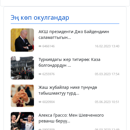
Эң көп окулгандар
АКШ президенти Джо Байдендиин
саламаттыгын...
6466146
16.02.2023 13:40
Түркиядагы жер титирөө: Каза
болгондордун ...
6255976
05.03.2023 17:54
Жаш жубайлар нике түнүндө
табышмактуу түрд...
6020904
05.06.2023 10:51
Алекса Грассо: Мен Шевченкого
реванш берүү...
5900309
06.03.2023 12:49