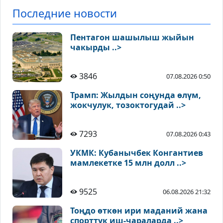
Последние новости
Пентагон шашылыш жыйын
чакырды ..>
3846
07.08.2026 0:50
Трамп: Жылдын соңунда өлүм,
жокчулук, тозоктогудай ..>
7293
07.08.2026 0:43
УКМК: Кубанычбек Конгантиев
мамлекетке 15 млн долл ..>
9525
06.08.2026 21:32
Тоңдо өткөн ири маданий жана
спорттук иш-чараларда ..>