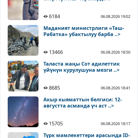
6184
06.08.2026 19:02
Маданият министрлиги «Таш-
Рабатка» убактылуу барба ..>
13466
06.08.2026 18:50
Таласта жаңы Сот адилеттик
үйүнүн курулушуна мезги ..>
8685
06.08.2026 18:41
Акыр кыяматтын белгиси: 12-
августта асманда үч аст ..>
15705
06.08.2026 18:17
Түрк мамлекеттери арасында ID-