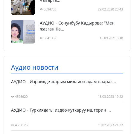
чыгарга...
5394733
29.02.2020 23:43
АУДИО - Сонунбүбү Кадырова: “Мен
жазган Ка...
5041352
15.09.2021 6:18
Аудио новости
АУДИО - Израилде жарым миллион адам наараз...
4596620
13.03.2023 19:22
АУДИО - Түркиядагы издөө-куткаруу иштерин ...
4567125
19.02.2023 21:32