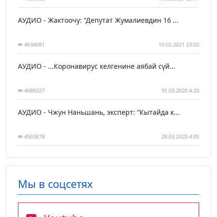
АУДИО - Жактоочу: “Депутат Жумалиевдин 16 ...
4634081
10.02.2021 23:02
АУДИО - ...Коронавирус келгенине аябай сүй...
4689327
31.03.2020 4:20
АУДИО - Чжун Наньшань, эксперт: “Кытайда к...
4593878
28.03.2020 4:05
Мы в соцсетях