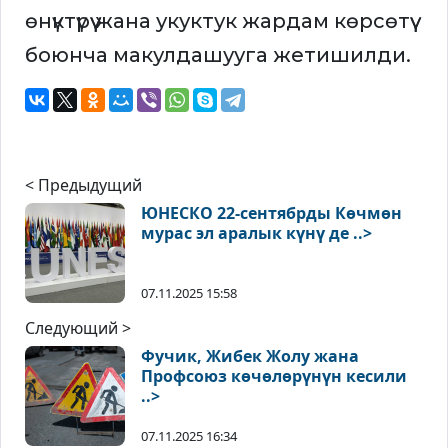
өнүктүрүү жана укуктук жардам көрсөтүү
боюнча макулдашууга жетишилди.
< Предыдущий
ЮНЕСКО 22-сентябрды Көчмөн
мурас эл аралык күнү де ..>
07.11.2025 15:58
Следующий >
Фучик, Жибек Жолу жана
Профсоюз көчөлөрүнүн кесили
..>
07.11.2025 16:34