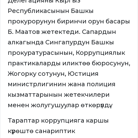
Делегацияны Кыргыз
Республикасынын Башкы
прокурорунун биринчи орун басары
Б. Маатов жетектеди. Сапардын
алкагында Сингапурдун Башкы
прокуратурасынын, Коррупциялык
практикаларды иликтөө бюросунун,
Жогорку сотунун, Юстиция
министрлигинин жана полиция
кызматтарынын жетекчилери
менен жолугушуулар өткөрүлдү.
Тараптар коррупцияга каршы
күрөштө санариптик