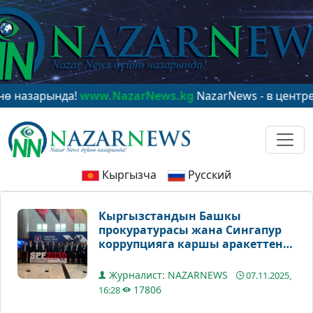
арында!
www.NazarNews.kg
NazarNews - в центре миро
Кыргызча
Русский
Кыргызстандын Башкы
прокуратурасы жана Сингапур
коррупцияга каршы аракеттенүү
жаатында кызматташтыкты
кеңейтүүдө
Журналист: NAZARNEWS
07.11.2025,
17806
16:28