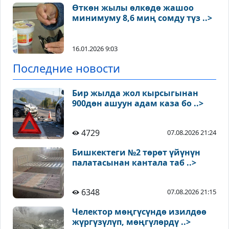
Өткөн жылы өлкөдө жашоо
минимуму 8,6 миң сомду түз ..>
16.01.2026 9:03
Последние новости
Бир жылда жол кырсыгынан
900дөн ашуун адам каза бо ..>
4729
07.08.2026 21:24
Бишкектеги №2 төрөт үйүнүн
палатасынан кантала таб ..>
6348
07.08.2026 21:15
Челектор мөңгүсүндө изилдөө
жүргүзүлүп, мөңгүлөрдү ..>