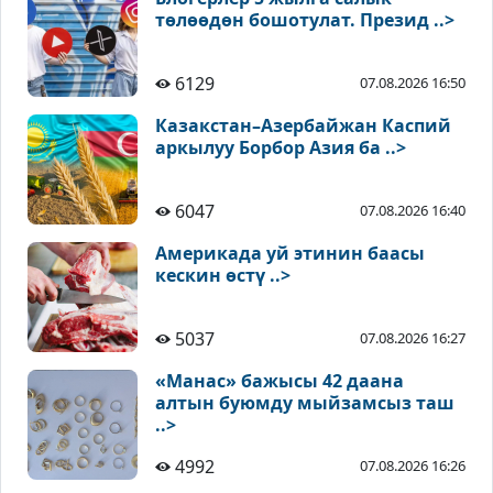
төлөөдөн бошотулат. Презид ..>
6129
07.08.2026 16:50
Казакстан–Азербайжан Каспий
аркылуу Борбор Азия ба ..>
6047
07.08.2026 16:40
Америкада уй этинин баасы
кескин өстү ..>
5037
07.08.2026 16:27
«Манас» бажысы 42 даана
алтын буюмду мыйзамсыз таш
..>
4992
07.08.2026 16:26