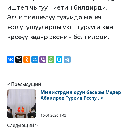
иштеп чыгуу ниетин билдирди.
Элчи тиешелүү түзүмдөр менен
жолугушууларды уюштурууга көмөк
көрсөтүүгө даяр экенин белгиледи.
< Предыдущий
Министрдин орун басары Медер
Абакиров Түркия Респу ..>
16.01.2026 1:43
Следующий >