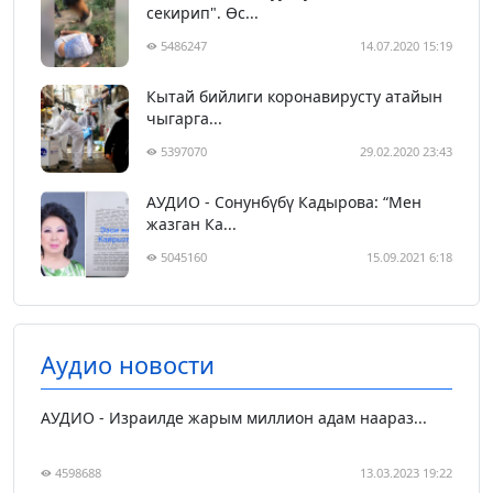
секирип". Өс...
5486247
14.07.2020 15:19
Кытай бийлиги коронавирусту атайын
чыгарга...
5397070
29.02.2020 23:43
АУДИО - Сонунбүбү Кадырова: “Мен
жазган Ка...
5045160
15.09.2021 6:18
Аудио новости
АУДИО - Израилде жарым миллион адам наараз...
4598688
13.03.2023 19:22