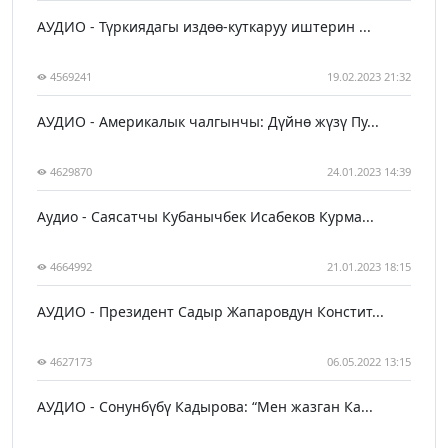
АУДИО - Түркиядагы издөө-куткаруу иштерин ...
4569241
19.02.2023 21:32
АУДИО - Америкалык чалгынчы: Дүйнө жүзү Пу...
4629870
24.01.2023 14:39
Аудио - Саясатчы Кубанычбек Исабеков Курма...
4664992
21.01.2023 18:15
АУДИО - Президент Садыр Жапаровдун Констит...
4627173
06.05.2022 13:15
АУДИО - Сонунбүбү Кадырова: “Мен жазган Ка...