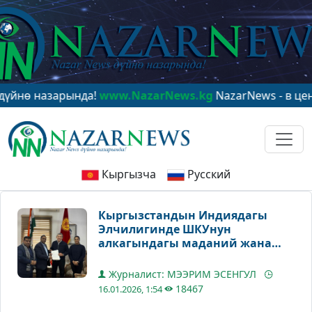
зарында!
www.NazarNews.kg
NazarNews - в центре мир
Кыргызча
Русский
Кыргызстандын Индиядагы
Элчилигинде ШКУнун
алкагындагы маданий жана
экономикалык кызматташтык
талкууланды
Журналист: МЭЭРИМ ЭСЕНГУЛ
18467
16.01.2026, 1:54