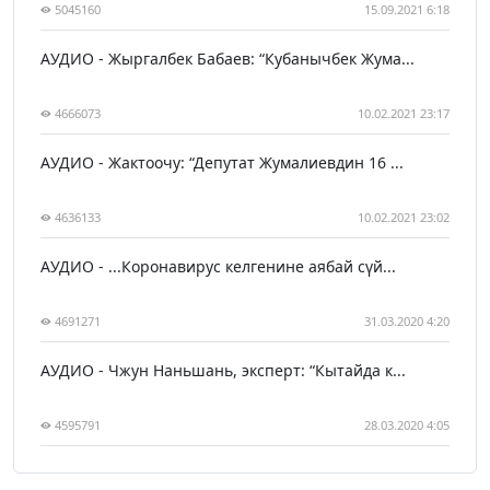
5045160
15.09.2021 6:18
АУДИО - Жыргалбек Бабаев: “Кубанычбек Жума...
4666073
10.02.2021 23:17
АУДИО - Жактоочу: “Депутат Жумалиевдин 16 ...
4636133
10.02.2021 23:02
АУДИО - ...Коронавирус келгенине аябай сүй...
4691271
31.03.2020 4:20
АУДИО - Чжун Наньшань, эксперт: “Кытайда к...
4595791
28.03.2020 4:05