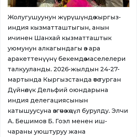
Жолугушуунун жүрүшүндө кыргыз-
индия кызматташтыгын, анын
ичинен Шанхай кызматташтык
уюмунун алкагындагы өз ара
аракеттенүүнү бекемдөө маселелери
талкууланды. 2026-жылдын 24-27-
мартында Кыргызстанда өтө турган
Дүйнөлүк Дельфий оюндарына
индия делегациясынын
катышуусуна өзгөчө көңүл бурулду. Элчи
А. Бешимов Б. Гоэл менен иш-
чараны уюштуруу жана