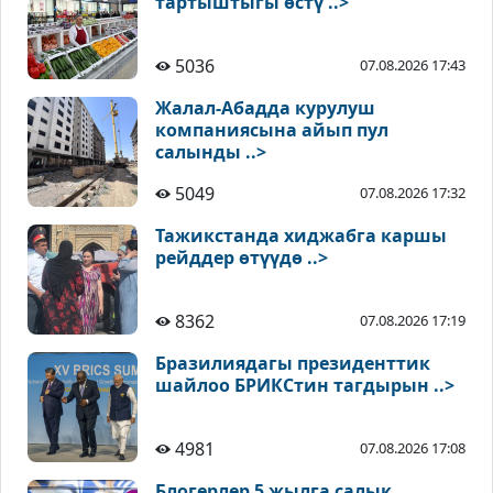
тартыштыгы өстү ..>
5036
07.08.2026 17:43
Жалал-Абадда курулуш
компаниясына айып пул
салынды ..>
5049
07.08.2026 17:32
Тажикстанда хиджабга каршы
рейддер өтүүдө ..>
8362
07.08.2026 17:19
Бразилиядагы президенттик
шайлоо БРИКСтин тагдырын ..>
4981
07.08.2026 17:08
Блогерлер 5 жылга салык