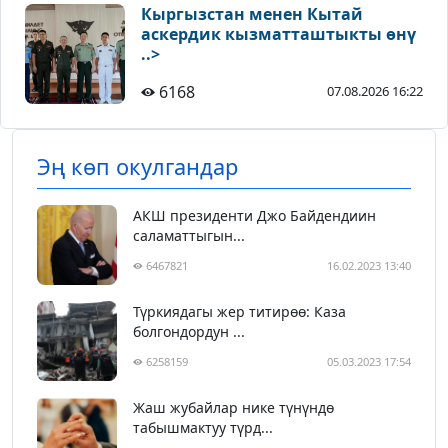
Кыргызстан менен Кытай
аскердик кызматташтыкты өнү
..>
6168
07.08.2026 16:22
Эң көп окулгандар
АКШ президенти Джо Байдендиин
саламаттыгын...
6467821
16.02.2023 13:40
Түркиядагы жер титирөө: Каза
болгондордун ...
6258159
05.03.2023 17:54
Жаш жубайлар нике түнүндө
табышмактуу түрд...