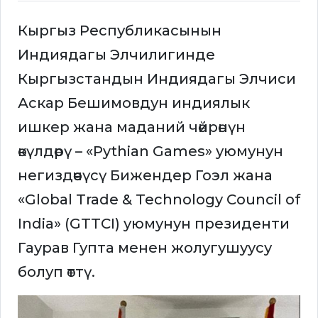
Кыргыз Республикасынын
Индиядагы Элчилигинде
Кыргызстандын Индиядагы Элчиси
Аскар Бешимовдун индиялык
ишкер жана маданий чөйрөнүн
өкүлдөрү – «Pythian Games» уюмунун
негиздөөчүсү Бижендер Гоэл жана
«Global Trade & Technology Council of
India» (GTTCI) уюмунун президенти
Гаурав Гупта менен жолугушуусу
болуп өттү.