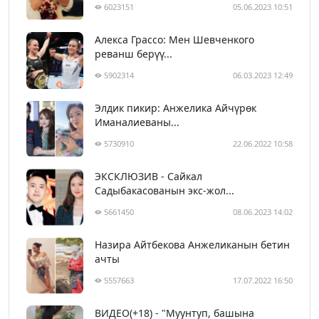
6023151
05.06.2023 10:51
Алекса Грассо: Мен Шевченкого
реванш берүү...
5902314
06.03.2023 12:49
Элдик пикир: Анжелика Айчүрөк
Иманалиеваны...
5730910
22.06.2022 10:58
ЭКСКЛЮЗИВ - Сайкал
Садыбакасованын экс-жол...
5661450
08.06.2023 14:02
Назира Айтбекова Анжеликанын бетин
ачты
5557663
17.07.2022 16:50
ВИДЕО(+18) - "Муунтуп, башына