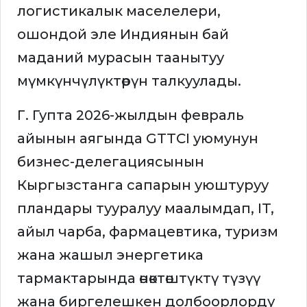
логистикалык маселелери,
ошондой эле Индиянын бай
маданий мурасын таанытуу
мүмкүнчүлүктөрүн талкуулады.
Г. Гупта 2026-жылдын февраль
айынын аягында GTTCI уюмунун
бизнес-делегациясынын
Кыргызстанга сапарын уюштуруу
пландары тууралуу маалымдап, IT,
айыл чарба, фармацевтика, туризм
жана жашыл энергетика
тармактарында өнөктөштүктү түзүү
жана биргелешкен долбоорлорду