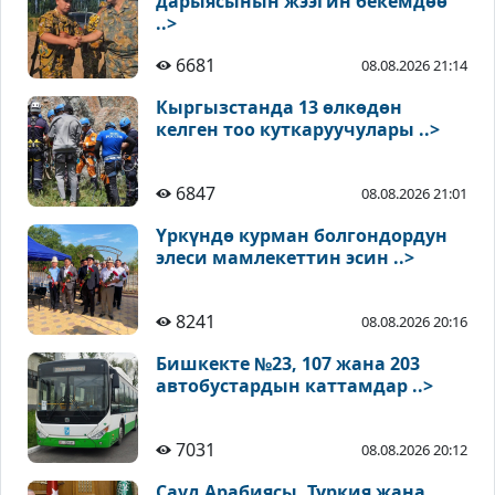
дарыясынын жээгин бекемдөө
..>
6681
08.08.2026 21:14
Кыргызстанда 13 өлкөдөн
келген тоо куткаруучулары ..>
6847
08.08.2026 21:01
Үркүндө курман болгондордун
элеси мамлекеттин эсин ..>
8241
08.08.2026 20:16
Бишкекте №23, 107 жана 203
автобустардын каттамдар ..>
7031
08.08.2026 20:12
Сауд Арабиясы, Түркия жана