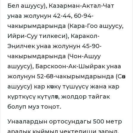
Бел ашуусу), Казарман-Актал-Чат
унаа жолунун 42-44, 60-94-
чакырымдарында (Кара-Гоо ашуусу,
Ийри-Суу тилкеси), Каракол-
Эңилчек унаа жолунун 45-90-
чакырымдарында (Чон-Ашуу
ашуусу), Барскоон-Ак-Шыйрак унаа
жолунун 52-68-чакырымдарында (Сөөк
ашуусу) кар көчкү түшүүcү жана кар
күрткүсү күтүлөт, жолдор тайгак
болуп муз тоңот.
Унаалардын ортосундагы 500 метр
аралык кыймыл чектелиши зарыл.