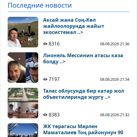
Последние новости
Аксай жана Соң-Көл
жайлоолорунда жайыт
экосистемал ..>
8316
08.08.2026 21:36
Лионель Мессинин атасы каза
болду ..>
7197
08.08.2026 21:34
Талас облусунда бир катар жол
объектилеринде жүргү ..>
8383
08.08.2026 21:32
ЖК төрагасы Марлен
Маматалиев Тоң районунун 90