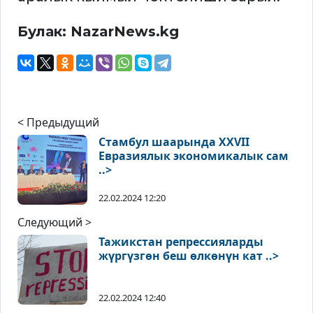
Булак: NazarNews.kg
< Предыдущий
Стамбул шаарында XXVII
Евразиялык экономикалык сам
..>
22.02.2024 12:20
Следующий >
Тажикстан репрессияларды
жүргүзгөн беш өлкөнүн кат ..>
22.02.2024 12:40