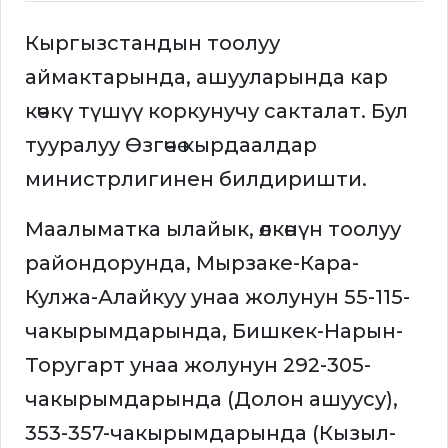
Кыргызстандын тоолуу
аймактарында, ашууларында кар
көчкү түшүү коркунучу сакталат. Бул
тууралуу Өзгөчө кырдаалдар
министрлигинен билдиришти.
Маалыматка ылайык, өлкөнүн тоолуу
райондорунда, Мырзаке-Кара-
Кулжа-Алайкуу унаа жолунун 55-115-
чакырымдарында, Бишкек-Нарын-
Торугарт унаа жолунун 292-305-
чакырымдарында (Долон ашуусу),
353-357-чакырымдарында (Кызыл-