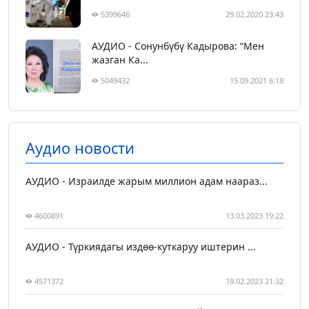
5399646
29.02.2020 23:43
АУДИО - Сонунбүбү Кадырова: “Мен
жазган Ка...
5049432
15.09.2021 6:18
Аудио новости
АУДИО - Израилде жарым миллион адам наараз...
4600891
13.03.2023 19:22
АУДИО - Түркиядагы издөө-куткаруу иштерин ...
4571372
19.02.2023 21:32