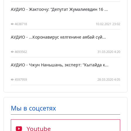
АУДИО - Жактоочу: “Депутат Жумалиевдин 16 ...
4638718
10.02.2021 23:02
АУДИО - ...Коронавирус келгенине аябай сүй...
4693562
31.03.2020 4:20
АУДИО - Чжун Наньшань, эксперт: “Кытайда к...
4597959
28.03.2020 4:05
Мы в соцсетях
Youtube