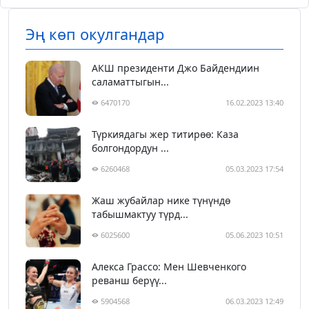
Эң көп окулгандар
АКШ президенти Джо Байдендиин
саламаттыгын...
6470170
16.02.2023 13:40
Түркиядагы жер титирөө: Каза
болгондордун ...
6260468
05.03.2023 17:54
Жаш жубайлар нике түнүндө
табышмактуу түрд...
6025600
05.06.2023 10:51
Алекса Грассо: Мен Шевченкого
реванш берүү...
5904568
06.03.2023 12:49