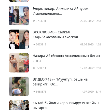
Элдик пикир: Анжелика Айчүрөк
Иманалиеваны...
5733241
22.06.2022 10:58
ЭКСКЛЮЗИВ - Сайкал
Садыбакасованын экс-жол...
5663912
08.06.2023 14:02
Назира Айтбекова Анжеликанын бетин
ачты
5560011
17.07.2022 16:50
ВИДЕО(+18) - "Муунтуп, башына
секирип". Өс...
5488375
14.07.2020 15:19
Кытай бийлиги коронавирусту атайын
чыгарга...