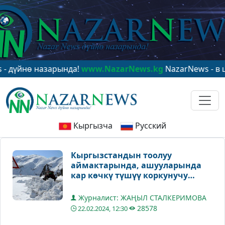
ө назарында!
www.NazarNews.kg
NazarNews - в центре
Кыргызча
Русский
Кыргызстандын тоолуу
аймактарында, ашууларында
кар көчкү түшүү коркунучу
сакталат
Журналист: ЖАҢЫЛ СТАЛКЕРИМОВА
28578
22.02.2024, 12:30