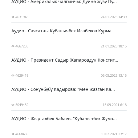
АУДИО - Америкалык чалгынчы: Дүйнө жүзү Пу...
4631948
24.01.2023 14:39
Аудио - Саясатчы Кубанычбек Исабеков Курма...
4667235
21.01.2023 18:15
АУДИО - Президент Садыр Жапаровдун Констит...
4629419
06.05.2022 13:15
АУДИО - Сонунбүбү Кадырова: “Мен жазган Ка...
5049432
15.09.2021 6:18
АУДИО - Жыргалбек Бабаев: “Кубанычбек Жума...
4668469
10.02.2021 23:17