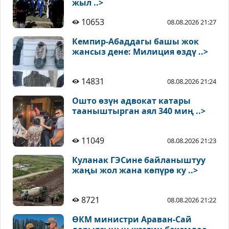
жыл ..>
10653
08.08.2026 21:27
Кемпир-Абаддагы башы жок
жансыз дене: Милиция өздү ..>
14831
08.08.2026 21:24
Ошто өзүн адвокат катары
тааныштырган аял 340 миң ..>
11049
08.08.2026 21:23
Куланак ГЭСине байланыштуу
жаңы жол жана көпүрө ку ..>
8721
08.08.2026 21:22
ӨКМ министри Араван-Сай