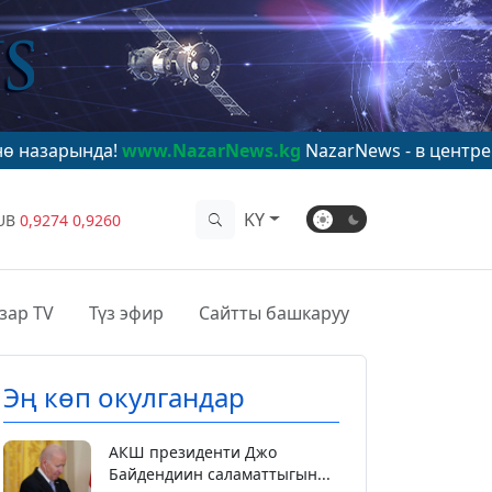
а!
www.NazarNews.kg
NazarNews - в центре мирового 
KY
UB
0,9274
0,9260
зар TV
Түз эфир
Сайтты башкаруу
Эң көп окулгандар
АКШ президенти Джо
Байдендиин саламаттыгын...