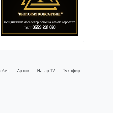
 бет
Архив
Назар TV
Түз эфир