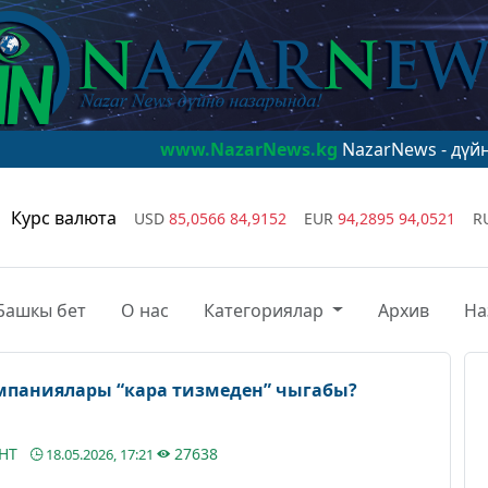
www.NazarNews.kg
NazarNews - дүйнө назарынд
Курс валюта
USD
85,0566
84,9152
EUR
94,2895
94,0521
R
Башкы бет
О нас
Категориялар
Архив
На
мпаниялары “кара тизмеден” чыгабы?
АНТ
27638
18.05.2026, 17:21