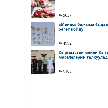
5037
«Манас» бажысы 42 да
бөгөт койду
4992
Кыргызстан менен Кыт
маселелерин талкуула
6168