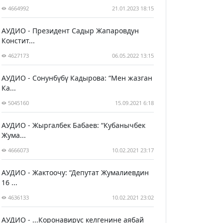
4664992
21.01.2023 18:15
АУДИО - Президент Садыр Жапаровдун
Констит...
4627173
06.05.2022 13:15
АУДИО - Сонунбүбү Кадырова: “Мен жазган
Ка...
5045160
15.09.2021 6:18
АУДИО - Жыргалбек Бабаев: “Кубанычбек
Жума...
4666073
10.02.2021 23:17
АУДИО - Жактоочу: “Депутат Жумалиевдин
16 ...
4636133
10.02.2021 23:02
АУДИО - ...Коронавирус келгенине аябай