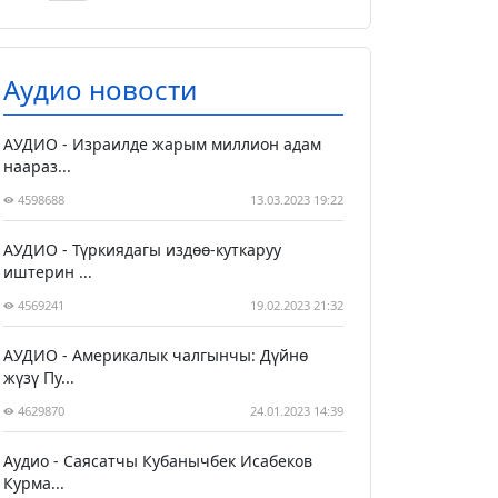
Аудио новости
АУДИО - Израилде жарым миллион адам
наараз...
4598688
13.03.2023 19:22
АУДИО - Түркиядагы издөө-куткаруу
иштерин ...
4569241
19.02.2023 21:32
АУДИО - Америкалык чалгынчы: Дүйнө
жүзү Пу...
4629870
24.01.2023 14:39
Аудио - Саясатчы Кубанычбек Исабеков
Курма...