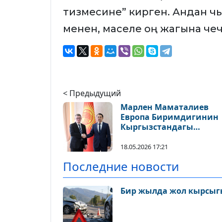
тизмесине” кирген. Андан чыгу
менен, маселе оң жагына чеч
< Предыдущий
Марлен Маматалиев
Европа Биримдигинин
Кыргызстандагы
Өкүлчүлүгүнүн башчы
кабыл алды
18.05.2026 17:21
Последние новости
Бир жылда жол кырсыгы