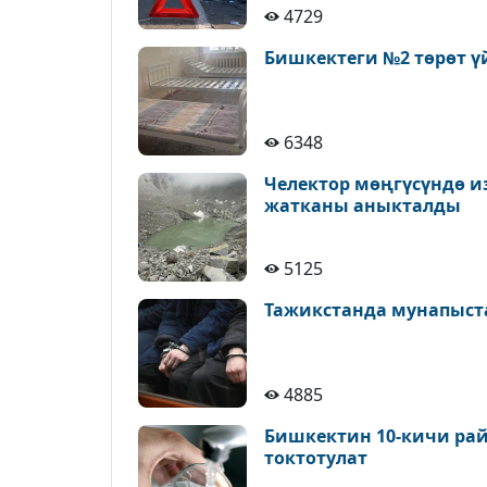
4729
Бишкектеги №2 төрөт ү
6348
Челектор мөңгүсүндө и
жатканы аныкталды
5125
Тажикстанда мунапыст
4885
Бишкектин 10-кичи рай
токтотулат