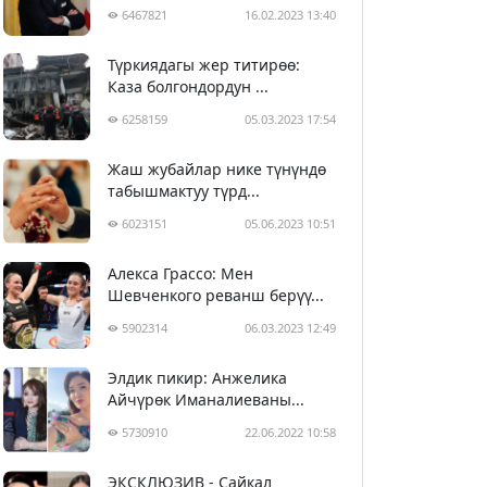
6467821
16.02.2023 13:40
Түркиядагы жер титирөө:
Каза болгондордун ...
6258159
05.03.2023 17:54
Жаш жубайлар нике түнүндө
табышмактуу түрд...
6023151
05.06.2023 10:51
Алекса Грассо: Мен
Шевченкого реванш берүү...
5902314
06.03.2023 12:49
Элдик пикир: Анжелика
Айчүрөк Иманалиеваны...
5730910
22.06.2022 10:58
ЭКСКЛЮЗИВ - Сайкал