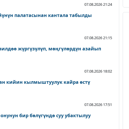
07.08.2026 21:24
йүнүн палатасынан кантала табылды
07.08.2026 21:15
зилдөө жүргүзүлүп, мөңгүлөрдүн азайып
07.08.2026 18:02
ан кийин кылмыштуулук кайра өстү
07.08.2026 17:51
онунун бир бөлүгүндө суу убактылуу