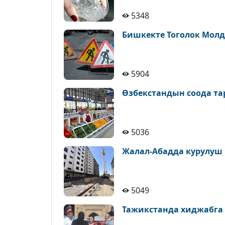
5348
Бишкекте Тоголок Молд
5904
Өзбекстандын соода т
5036
Жалал-Абадда курулуш
5049
Тажикстанда хиджабга