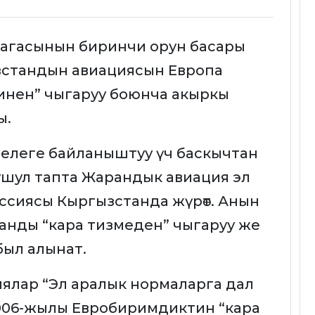
рагасынын биринчи орун басары
стандын авиациясын Европа
инен” чыгаруу боюнча акыркы
ы.
маселеге байланыштуу үч баскычтан
ушул тапта Жарандык авиация эл
ссиясы Кыргызстанда жүрөт. Анын
нды “кара тизмеден” чыгаруу же
был алынат.
ялар “Эл аралык нормаларга дал
2006-жылы Евробиримдиктин “кара