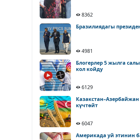
8362
Бразилиядагы президе
4981
Блогерлер 5 жылга сал
кол койду
6129
Казакстан–Азербайжан
күчтөйт
6047
Америкада уй этинин б