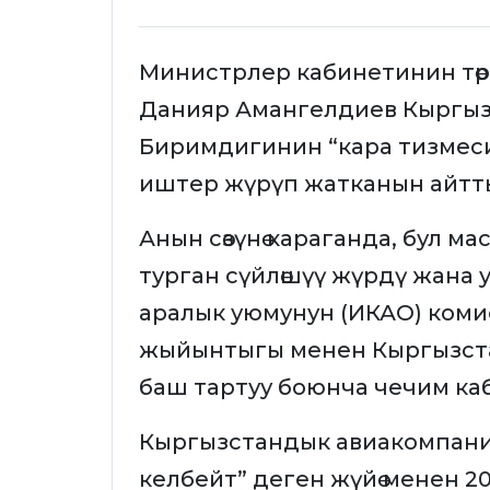
Министрлер кабинетинин тө
Данияр Амангелдиев Кыргыз
Биримдигинин “кара тизмес
иштер жүрүп жатканын айтт
Анын сөзүнө караганда, бул 
турган сүйлөшүү жүрдү жана 
аралык уюмунун (ИКАО) коми
жыйынтыгы менен Кыргызста
баш тартуу боюнча чечим ка
Кыргызстандык авиакомпани
келбейт” деген жүйө менен 