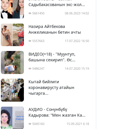
Садыбакасованын экс-жол...
5661450
08.06.2023 14:02
Назира Айтбекова
Анжеликанын бетин ачты
5557663
17.07.2022 16:50
ВИДЕО(+18) - "Муунтуп,
башына секирип". Өс...
5486247
14.07.2020 15:19
Кытай бийлиги
5397070
29.02.2020 23:43
коронавирусту атайын
чыгарга...
АУДИО - Сонунбүбү
Кадырова: “Мен жазган Ка...
5045160
15.09.2021 6:18