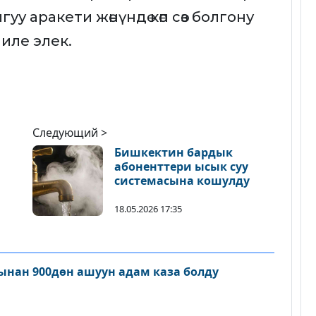
у аракети жөнүндө көп сөз болгону
иле элек.
Следующий >
Бишкектин бардык
абоненттери ысык суу
системасына кошулду
сын
18.05.2026 17:35
нан 900дөн ашуун адам каза болду