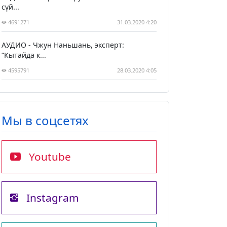
сүй...
4691271
31.03.2020 4:20
АУДИО - Чжун Наньшань, эксперт:
“Кытайда к...
4595791
28.03.2020 4:05
Мы в соцсетях
Youtube
Instagram