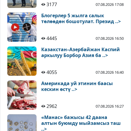
3177
07.08.2026 17:08
Блогерлер 5 жылга салык
төлөөдөн бошотулат. Презид ..>
4445
07.08.2026 16:50
Казакстан–Азербайжан Каспий
аркылуу Борбор Азия ба ..>
4055
07.08.2026 16:40
Америкада уй этинин баасы
кескин өстү ..>
2962
07.08.2026 16:27
«Манас» бажысы 42 даана
алтын буюмду мыйзамсыз таш
..>