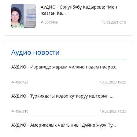
АУДИО - Сонунбүбү Кадырова: “Мен
жазган Ка...
5043469
15.09.2021 6:18
Аудио новости
АУДИО - Израилде жарым миллион адам наараз...
4597420
13.03.2023 19:22
АУДИО - Түркиядагы издөө-куткаруу иштерин ...
4567910
19.02.2023 21:32
АУДИО - Америкалык чалгынчы: Дүйнө жүзү Пу...