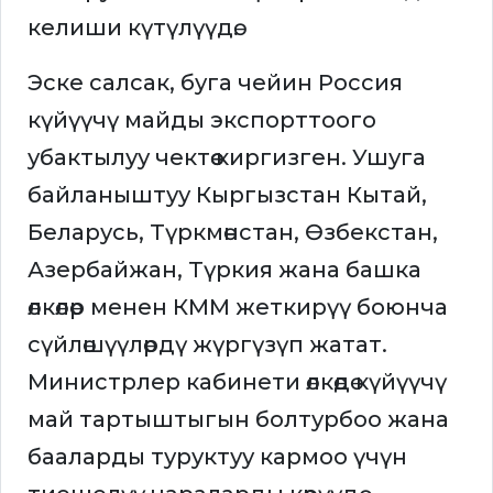
келиши күтүлүүдө.
Эске салсак, буга чейин Россия
күйүүчү майды экспорттоого
убактылуу чектөө киргизген. Ушуга
байланыштуу Кыргызстан Кытай,
Беларусь, Түркмөнстан, Өзбекстан,
Азербайжан, Түркия жана башка
өлкөлөр менен КММ жеткирүү боюнча
сүйлөшүүлөрдү жүргүзүп жатат.
Министрлер кабинети өлкөдө күйүүчү
май тартыштыгын болтурбоо жана
бааларды туруктуу кармоо үчүн