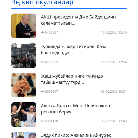
Эң көп окулгандар
АКШ президенти Джо Байдендиин
саламаттыгын...
6466837
16.02.2023 13:40
Түркиядагы жер титирөө: Каза
болгондордун ...
6256919
05.03.2023 17:54
Жаш жубайлар нике түнүндө
табышмактуу түрд...
6021907
05.06.2023 10:51
Алекса Грассо: Мен Шевченкого
реванш берүү...
5901128
06.03.2023 12:49
Элдик пикир: Анжелика Айчүрөк