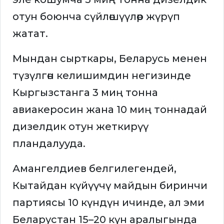
отун боюнча сүйлөшүүлөр жүрүп
жатат.
Мындан сырткары, Беларусь менен
түзүлгөн келишимдин негизинде
Кыргызстанга 3 миң тонна
авиакеросин жана 10 миң тоннадай
дизелдик отун жеткирүү
пландалууда.
Амангелдиев белгилегендей,
Кытайдан күйүүчү майдын биринчи
партиясы 10 күндүн ичинде, ал эми
Беларустан 15–20 күн аралыгында