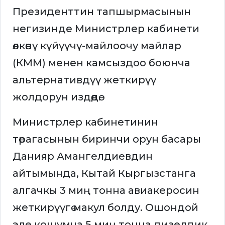
Президенттин тапшырмасынын
негизинде Министрлер кабинети
өлкөнү күйүүчү-майлоочу майлар
(КММ) менен камсыздоо боюнча
альтернативдүү жеткирүү
жолдорун издөөдө.
Министрлер кабинетинин
төрагасынын биринчи орун басары
Данияр Амангелдиевдин
айтымында, Кытай Кыргызстанга
алгачкы 3 миң тонна авиакеросин
жеткирүүгө макул болду. Ошондой
эле кошумча 5 миң тонна дизелдик