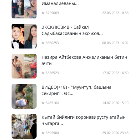
Иманалиеваны...
5729669
22.06.2022 10:58
ЭКСКЛЮЗИВ - Сайкал
Садыбакасованын экс-жол...
5660253
08.06.2023 14:02
Назира Айтбекова Анжеликанын бетин
ачты
5556523
17.07.2022 16:50
ВИДЕО(+18) - "Муунтуп, башына
секирип". Өс...
5485164
14.07.2020 15:19
Кытай бийлиги коронавирусту атайын
чыгарга...
5395900
29.02.2020 23:43