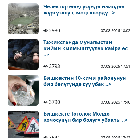
Челектор мөңгүсүндө изилдөө
жүргүзүлүп, мөңгүлөрдү ..>
2980
07.08.2026 18:02
Тажикстанда мунапыстан
кийин кылмыштуулук кайра өс
..>
2793
07.08.2026 17:51
Бишкектин 10-кичи районунун
бир бөлүгүндө суу убак ..>
3790
07.08.2026 17:46
Бишкекте Тоголок Молдо
көчөсүнүн бир бөлүгү убакты ..>
3541
07.08.2026 17:43