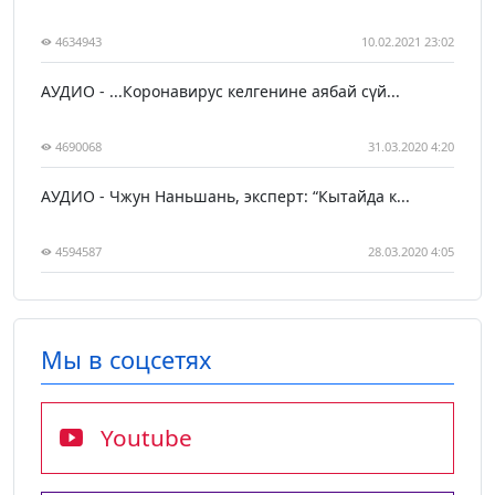
4634943
10.02.2021 23:02
АУДИО - ...Коронавирус келгенине аябай сүй...
4690068
31.03.2020 4:20
АУДИО - Чжун Наньшань, эксперт: “Кытайда к...
4594587
28.03.2020 4:05
Мы в соцсетях
Youtube