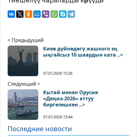
тиешелүү чараларды көрүүдө.
< Предыдущий
Киев дүйнөдөгү жашоого эң
ыңгайсыз 10 шаардын ката ..>
07.07.2026 15:26
Следующий >
Кытай менен Орусия
«Деңиз-2026» аттуу
биргелешкен ..>
07.07.2026 15:44
Последние новости