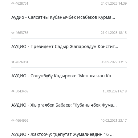
4628751
24.01.2023 14:39
Аудио - Саясатчы Кубанычбек Исабеков Курма...
4663736
21.01.2023 18:15
АУДИО - Президент Садыр Жапаровдун Констит...
4626081
06.05.2022 13:15
АУДИО - Сонунбүбү Кадырова: “Мен жазган Ка...
5043469
15.09.2021 6:18
АУДИО - Жыргалбек Бабаев: “Кубанычбек Жума...
4664956
10.02.2021 23:17
АУДИО - Жактоочу: “Депутат Жумалиевдин 16 ...