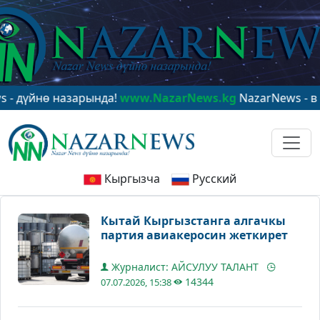
йнө назарында!
www.NazarNews.kg
NazarNews - в цент
Кыргызча
Русский
Кытай Кыргызстанга алгачкы
партия авиакеросин жеткирет
Журналист: АЙСУЛУУ ТАЛАНТ
14344
07.07.2026, 15:38