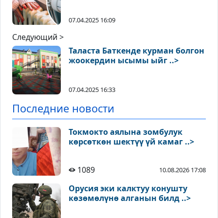
07.04.2025 16:09
Следующий >
Таласта Баткенде курман болгон
жоокердин ысымы ыйг ..>
07.04.2025 16:33
Последние новости
Токмокто аялына зомбулук
көрсөткөн шектүү үй камаг ..>
1089
10.08.2026 17:08
Орусия эки калктуу конушту
көзөмөлүнө алганын билд ..>