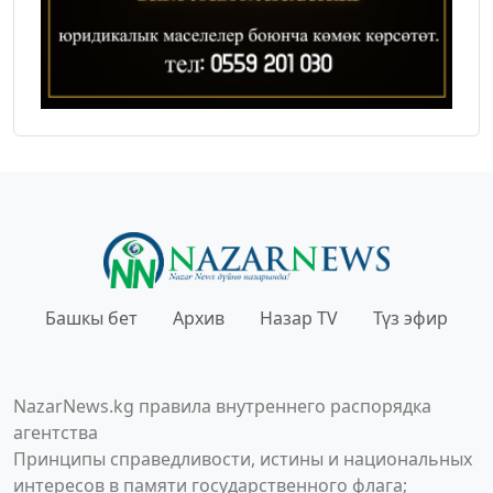
Башкы бет
Архив
Назар TV
Түз эфир
NazarNews.kg правила внутреннего распорядка
агентства
Принципы справедливости, истины и национальных
интересов в памяти государственного флага;