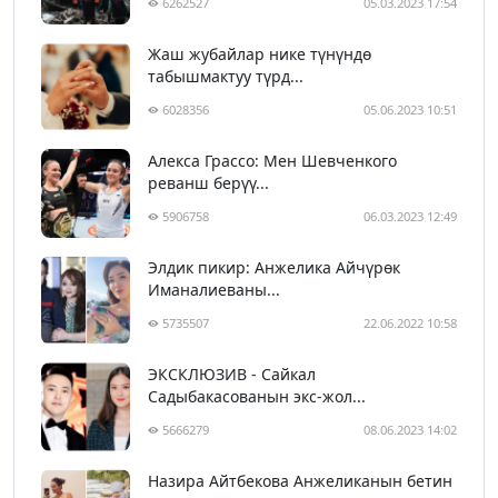
6262527
05.03.2023 17:54
Жаш жубайлар нике түнүндө
табышмактуу түрд...
6028356
05.06.2023 10:51
Алекса Грассо: Мен Шевченкого
реванш берүү...
5906758
06.03.2023 12:49
Элдик пикир: Анжелика Айчүрөк
Иманалиеваны...
5735507
22.06.2022 10:58
ЭКСКЛЮЗИВ - Сайкал
Садыбакасованын экс-жол...
5666279
08.06.2023 14:02
Назира Айтбекова Анжеликанын бетин