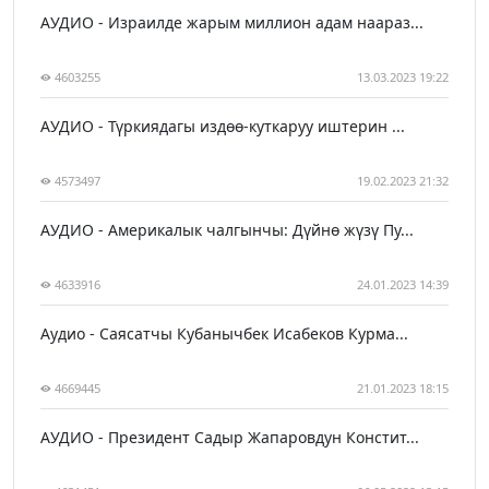
АУДИО - Израилде жарым миллион адам наараз...
4603255
13.03.2023 19:22
АУДИО - Түркиядагы издөө-куткаруу иштерин ...
4573497
19.02.2023 21:32
АУДИО - Америкалык чалгынчы: Дүйнө жүзү Пу...
4633916
24.01.2023 14:39
Аудио - Саясатчы Кубанычбек Исабеков Курма...
4669445
21.01.2023 18:15
АУДИО - Президент Садыр Жапаровдун Констит...