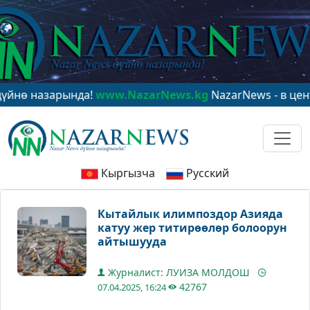
азарында!
www.NazarNews.kg
NazarNews - в центре ми
Кыргызча
Русский
Кытайлык илимпоздор Азияда
катуу жер титирөөлөр болоорун
айтышууда
Журналист: ЛУИЗА МОЛДОШ
42767
07.04.2025, 16:24