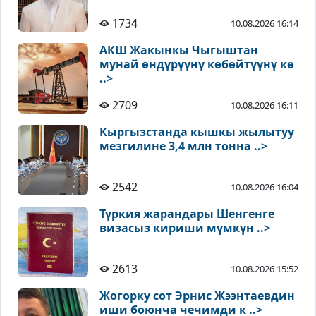
1734
10.08.2026 16:14
АКШ Жакынкы Чыгыштан
мунай өндүрүүнү көбөйтүүнү кө
..>
2709
10.08.2026 16:11
Кыргызстанда кышкы жылытуу
мезгилине 3,4 млн тонна ..>
2542
10.08.2026 16:04
Түркия жарандары Шенгенге
визасыз кириши мүмкүн ..>
2613
10.08.2026 15:52
Жогорку сот Эрнис Жээнтаевдин
иши боюнча чечимди к ..>