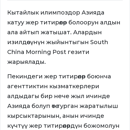
Кытайлык илимпоздор Азияда
катуу жер титирөөлөр болоорун алдын
ала айтып жатышат. Алардын
изилдөөсүнүн жыйынтыгын South
China Morning Post гезити
жарыялады.
Пекиндеги жер титирөөлөр боюнча
агенттиктин кызматкерлери
алдыдагы бир нече жыл ичинде
Азияда болуп өтө турган жаратылыш
кырсыктарынын, анын ичинде
күчтүү жер титирөөлөрдүн божомолун