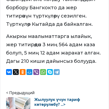
борбору Бангкокто да жер
титирөөнүн түрткүлөрү сезилген.
Түрткүлөр Кытайда да байкалган.
Акыркы маалыматтарга ылайык,
жер титирөөдөн 3 миң 564 адам каза
болуп, 5 миң 12 адам жаракат алган.
Дагы 210 киши дайынсыз болууда.
< Предыдущий
Жылуулук үчүн тариф
көтөрүлөбү? ..>