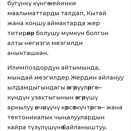
бүгүнкү күнгө чейинки
маалыматтарды талдап, Кытай
жана коңшу аймактарда жер
титирөөлөр болушу мүмкүн болгон
алты негизги мезгилди
аныкташкан.
Илимпоздордун айтымында,
мындай мезгилдер Жердин айлануу
ылдамдыгындагы өзгөрүүлөргө —
күндүн узактыгынын өзгөрүшү
аркылуу өлчөнүүчү көрсөткүчтөргө — жана
тектоникалык чыңалуулардын
кайра түзүлүшүнө байланыштуу.