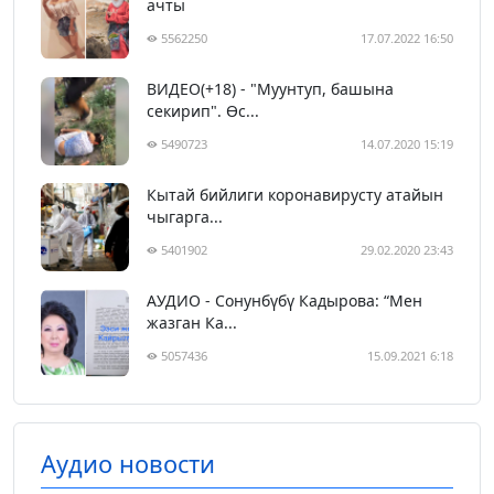
ачты
5562250
17.07.2022 16:50
ВИДЕО(+18) - "Муунтуп, башына
секирип". Өс...
5490723
14.07.2020 15:19
Кытай бийлиги коронавирусту атайын
чыгарга...
5401902
29.02.2020 23:43
АУДИО - Сонунбүбү Кадырова: “Мен
жазган Ка...
5057436
15.09.2021 6:18
Аудио новости