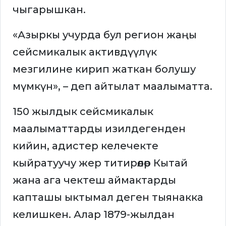
чыгарышкан.
«Азыркы учурда бул регион жаңы
сейсмикалык активдүүлүк
мезгилине кирип жаткан болушу
мүмкүн», – деп айтылат маалыматта.
150 жылдык сейсмикалык
маалыматтарды изилдегенден
кийин, адистер келечекте
кыйратуучу жер титирөөлөр Кытай
жана ага чектеш аймактарды
капташы ыктымал деген тыянакка
келишкен. Алар 1879-жылдан