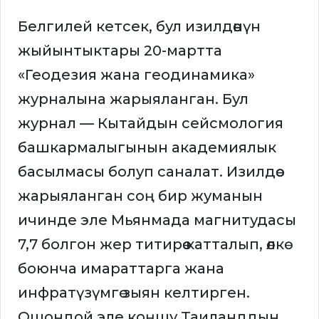
Белгилей кетсек, бул изилдөөнүн
жыйынтыктары 20-мартта
«Геодезия жана геодинамика»
журналына жарыяланган. Бул
журнал — Кытайдын сейсмология
башкармалыгынын академиялык
басылмасы болуп саналат. Изилдөө
жарыяланган соң бир жуманын
ичинде эле Мьянмада магнитудасы
7,7 болгон жер титирөө катталып, өлкө
боюнча имараттарга жана
инфратүзүмгө зыян келтирген.
Ошондой эле коңшу Таиланддын