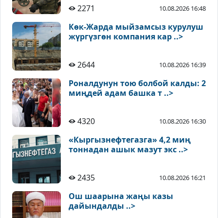
2271
10.08.2026 16:48
Көк-Жарда мыйзамсыз курулуш
жүргүзгөн компания кар ..>
2644
10.08.2026 16:39
Роналдунун тою болбой калды: 2
миңдей адам башка т ..>
4320
10.08.2026 16:30
«Кыргызнефтегазга» 4,2 миң
тоннадан ашык мазут экс ..>
2435
10.08.2026 16:21
Ош шаарына жаңы казы
дайындалды ..>