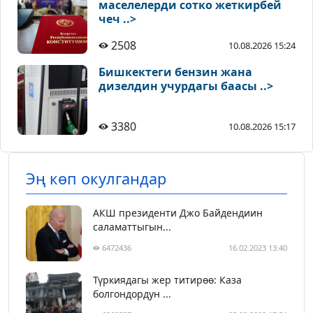
маселелерди сотко жеткирбей
чеч ..>
2508
10.08.2026 15:24
Бишкектеги бензин жана
дизелдин учурдагы баасы ..>
3380
10.08.2026 15:17
Эң көп окулгандар
АКШ президенти Джо Байдендиин
саламаттыгын...
6472436
16.02.2023 13:40
Түркиядагы жер титирөө: Каза
болгондордун ...