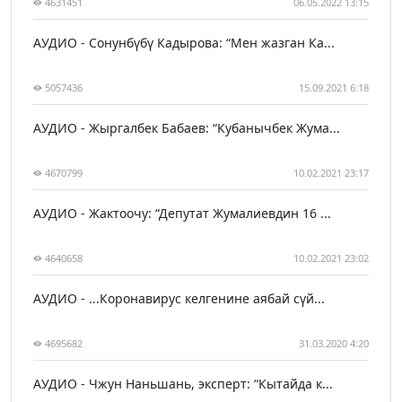
4631451
06.05.2022 13:15
АУДИО - Сонунбүбү Кадырова: “Мен жазган Ка...
5057436
15.09.2021 6:18
АУДИО - Жыргалбек Бабаев: “Кубанычбек Жума...
4670799
10.02.2021 23:17
АУДИО - Жактоочу: “Депутат Жумалиевдин 16 ...
4640658
10.02.2021 23:02
АУДИО - ...Коронавирус келгенине аябай сүй...
4695682
31.03.2020 4:20
АУДИО - Чжун Наньшань, эксперт: “Кытайда к...