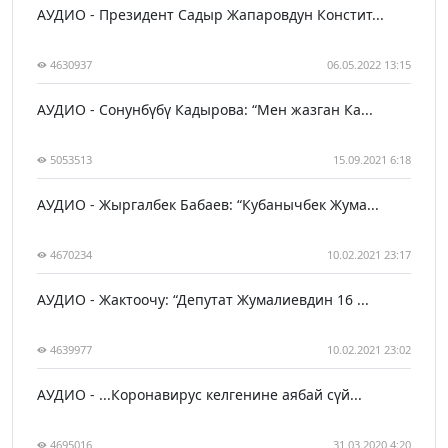
АУДИО - Президент Садыр Жапаровдун Констит...
4630937
06.05.2022 13:15
АУДИО - Сонунбүбү Кадырова: “Мен жазган Ка...
5053513
15.09.2021 6:18
АУДИО - Жыргалбек Бабаев: “Кубанычбек Жума...
4670234
10.02.2021 23:17
АУДИО - Жактоочу: “Депутат Жумалиевдин 16 ...
4639977
10.02.2021 23:02
АУДИО - ...Коронавирус келгенине аябай сүй...
4695016
31.03.2020 4:20