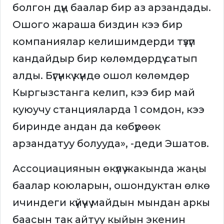
болгон дүң баалар бир аз арзандады.
Ошого жараша биздин кээ бир
компаниялар келишимдерди түзүп
кандайдыр бир көлөмдөрдү сатып
алды. Бүгүнкү күндө ошол көлөмдөр
Кыргызстанга келип, кээ бир май
куюучу станцияларда 1 сомдон, кээ
биринде андан да көбүрөөк
арзандатуу болууда», -деди Эшатов.
Ассоциациянын өкүлү жакында жаңы
баалар коюларын, ошондуктан өлкө
ичиндеги күйүүчү майдын мындан аркы
баасын так айтуу кыйын экенин