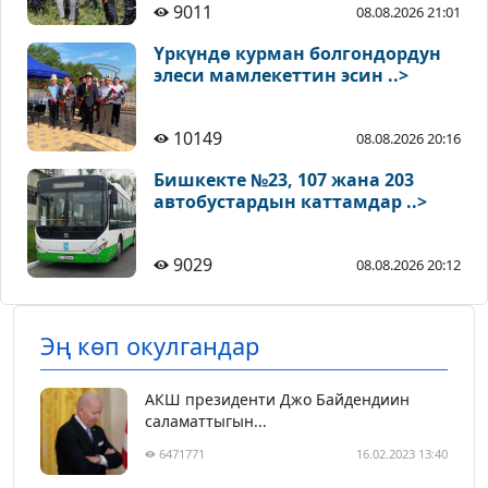
9011
08.08.2026 21:01
Үркүндө курман болгондордун
элеси мамлекеттин эсин ..>
10149
08.08.2026 20:16
Бишкекте №23, 107 жана 203
автобустардын каттамдар ..>
9029
08.08.2026 20:12
Эң көп окулгандар
АКШ президенти Джо Байдендиин
саламаттыгын...
6471771
16.02.2023 13:40