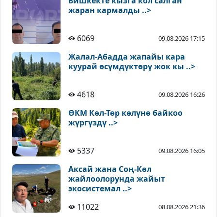
Бишкекте кызга кол салган
жаран кармалды ..>
6069
09.08.2026 17:15
Жалал-Абадда жапайы кара
куурай өсүмдүктөрү жок кы ..>
4618
09.08.2026 16:26
ӨКМ Көл-Төр көлүнө байкоо
жүргүздү ..>
5337
09.08.2026 16:05
Аксай жана Соң-Көл
жайлоолорунда жайыт
экосистемал ..>
11022
08.08.2026 21:36