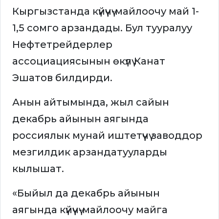
Кыргызстанда күйүүчү-майлоочу май 1-
1,5 сомго арзандады. Бул тууралуу
Нефтетрейдерлер
ассоциациясынын өкүлү Канат
Эшатов билдирди.
Анын айтымында, жыл сайын
декабрь айынын аягында
россиялык мунай иштетүүчү заводдор
мезгилдик арзандатууларды
кылышат.
«Быйыл да декабрь айынын
аягында күйүүчү-майлоочу майга