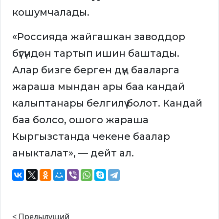
кошумчалады.
«Россияда жайгашкан заводдор
бүгүндөн тартып ишин баштады.
Алар бизге берген дүң бааларга
жараша мындан ары баа кандай
калыптанары белгилүү болот. Кандай
баа болсо, ошого жараша
Кыргызстанда чекене баалар
аныкталат», — дейт ал.
< Предыдущий