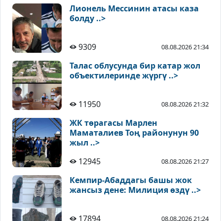
Лионель Мессинин атасы каза
болду ..>
9309
08.08.2026 21:34
Талас облусунда бир катар жол
объектилеринде жүргү ..>
11950
08.08.2026 21:32
ЖК төрагасы Марлен
Маматалиев Тоң районунун 90
жыл ..>
12945
08.08.2026 21:27
Кемпир-Абаддагы башы жок
жансыз дене: Милиция өздү ..>
17894
08.08.2026 21:24