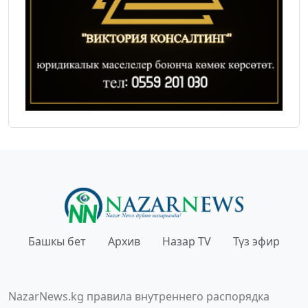
Башкы бет
Архив
Назар TV
Түз эфир
NazarNews.kg правила внутреннего распорядка