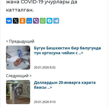
жана COVID-19 учурлары да
катталган.
< Предыдущий
Бүгүн Бишкектин бир бөлүгүндө
түн ортосуна чейин с ..>
20.01.2026 8:32
Следующий >
Доллардын 20-январга карата
баасы ..>
20.01.2026 9:10