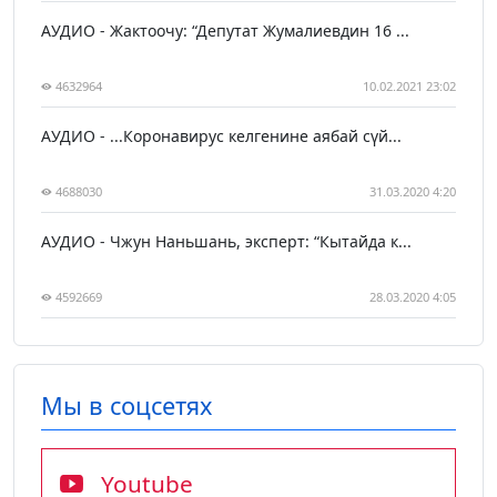
АУДИО - Жактоочу: “Депутат Жумалиевдин 16 ...
4632964
10.02.2021 23:02
АУДИО - ...Коронавирус келгенине аябай сүй...
4688030
31.03.2020 4:20
АУДИО - Чжун Наньшань, эксперт: “Кытайда к...
4592669
28.03.2020 4:05
Мы в соцсетях
Youtube