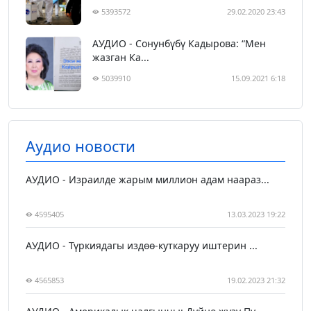
5393572
29.02.2020 23:43
АУДИО - Сонунбүбү Кадырова: “Мен
жазган Ка...
5039910
15.09.2021 6:18
Аудио новости
АУДИО - Израилде жарым миллион адам наараз...
4595405
13.03.2023 19:22
АУДИО - Түркиядагы издөө-куткаруу иштерин ...
4565853
19.02.2023 21:32