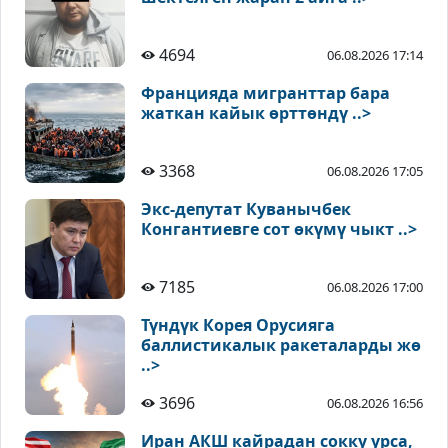
4694
06.08.2026 17:14
Францияда мигранттар бара
жаткан кайык өрттөндү ..>
3368
06.08.2026 17:05
Экс-депутат Куванычбек
Конгантиевге сот өкүмү чыкт ..>
7185
06.08.2026 17:00
Түндүк Корея Орусияга
баллистикалык ракеталарды жө
..>
3696
06.08.2026 16:56
Иран АКШ кайрадан сокку урса,