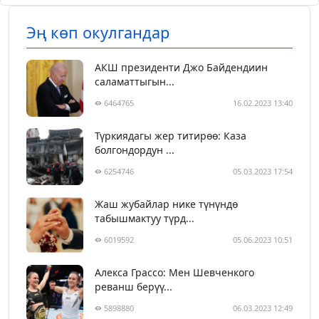
Эң көп окулгандар
АКШ президенти Джо Байдендиин
саламаттыгын...
6464765
16.02.2023 13:40
Түркиядагы жер титирөө: Каза
болгондордун ...
6254746
05.03.2023 17:54
Жаш жубайлар нике түнүндө
табышмактуу түрд...
6019592
05.06.2023 10:51
Алекса Грассо: Мен Шевченкого
реванш берүү...
5898880
06.03.2023 12:49