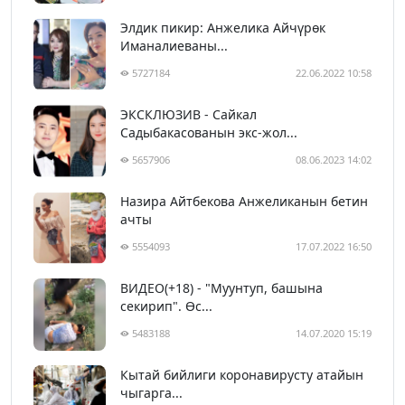
Элдик пикир: Анжелика Айчүрөк
Иманалиеваны...
5727184
22.06.2022 10:58
ЭКСКЛЮЗИВ - Сайкал
Садыбакасованын экс-жол...
5657906
08.06.2023 14:02
Назира Айтбекова Анжеликанын бетин
ачты
5554093
17.07.2022 16:50
ВИДЕО(+18) - "Муунтуп, башына
секирип". Өс...
5483188
14.07.2020 15:19
Кытай бийлиги коронавирусту атайын
чыгарга...