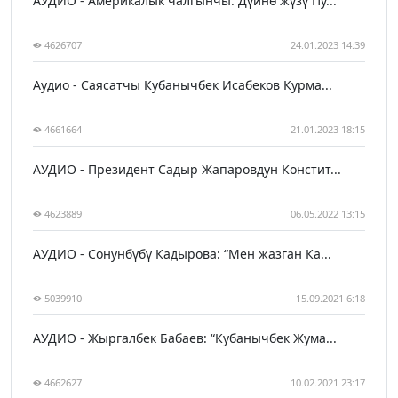
АУДИО - Америкалык чалгынчы: Дүйнө жүзү Пу...
4626707
24.01.2023 14:39
Аудио - Саясатчы Кубанычбек Исабеков Курма...
4661664
21.01.2023 18:15
АУДИО - Президент Садыр Жапаровдун Констит...
4623889
06.05.2022 13:15
АУДИО - Сонунбүбү Кадырова: “Мен жазган Ка...
5039910
15.09.2021 6:18
АУДИО - Жыргалбек Бабаев: “Кубанычбек Жума...
4662627
10.02.2021 23:17