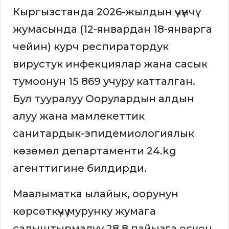
Кыргызстанда 2026-жылдын үчүнчү
жумасында (12-январдан 18-январга
чейин) курч респиратордук
вирустук инфекциялар жана сасык
тумоонун 15 869 учуру катталган.
Бул тууралуу Оорулардын алдын
алуу жана мамлекеттик
санитардык-эпидемиологиялык
көзөмөл департаменти 24.kg
агенттигине билдирди.
Маалыматка ылайык, оорунун
көрсөткүчү мурунку жумага
салыштырмалуу 28,8 пайызга өскөн.