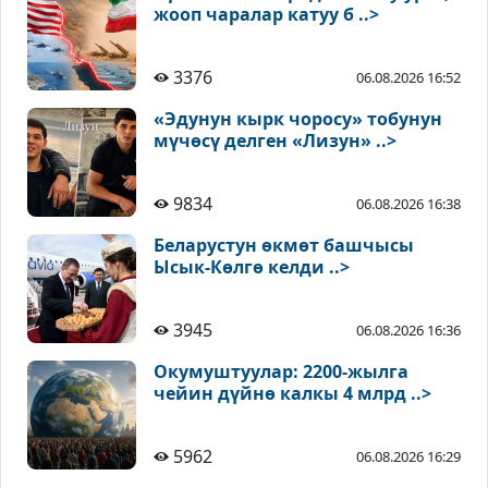
жооп чаралар катуу б ..>
3376
06.08.2026 16:52
«Эдунун кырк чоросу» тобунун
мүчөсү делген «Лизун» ..>
9834
06.08.2026 16:38
Беларустун өкмөт башчысы
Ысык-Көлгө келди ..>
3945
06.08.2026 16:36
Окумуштуулар: 2200-жылга
чейин дүйнө калкы 4 млрд ..>
5962
06.08.2026 16:29