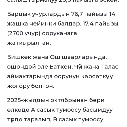
Бардык учурлардын 76,7 пайызы 14
жашка чейинки балдар. 17,4 пайызы
(2700 учур) ооруканага
жаткырылган.
Бишкек жана Ош шаарларында,
ошондой эле Баткен, Чүй жана Талас
аймактарында оорунун көрсөткүчү
жогору болгон.
2025-жылдын октябрынан бери
өлкөдө А сасык тумоосу басымдуу
түрдө таралып, В сасык тумоосу