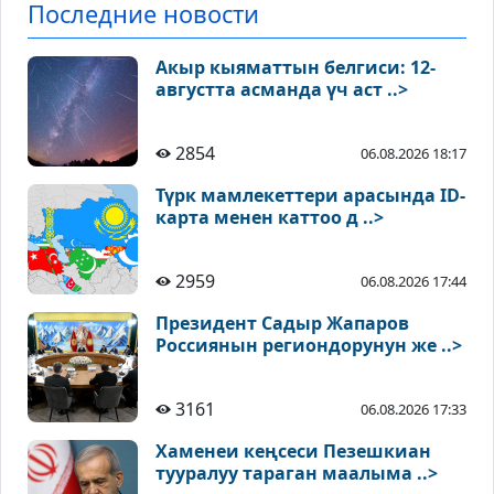
Последние новости
Акыр кыяматтын белгиси: 12-
августта асманда үч аст ..>
2854
06.08.2026 18:17
Түрк мамлекеттери арасында ID-
карта менен каттоо д ..>
2959
06.08.2026 17:44
Президент Садыр Жапаров
Россиянын региондорунун же ..>
3161
06.08.2026 17:33
Хаменеи кеңсеси Пезешкиан
тууралуу тараган маалыма ..>