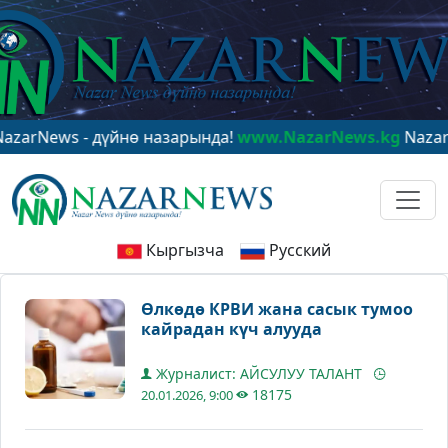
ws - дүйнө назарында!
www.NazarNews.kg
NazarNews -
Кыргызча
Русский
Өлкөдө КРВИ жана сасык тумоо
кайрадан күч алууда
Журналист: АЙСУЛУУ ТАЛАНТ
18175
20.01.2026, 9:00