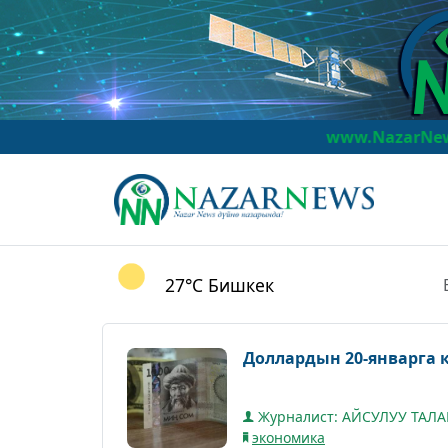
www.NazarNews.kg
NazarN
27°C
Бишкек
Доллардын 20-январга 
Журналист: АЙСУЛУУ ТАЛ
экономика