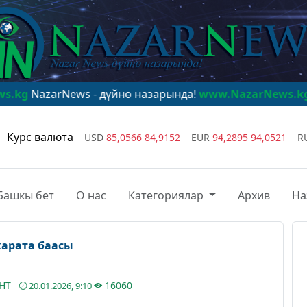
ews - дүйнө назарында!
www.NazarNews.kg
NazarNews 
Курс валюта
USD
85,0566
84,9152
EUR
94,2895
94,0521
R
Башкы бет
О нас
Категориялар
Архив
На
карата баасы
АНТ
16060
20.01.2026, 9:10