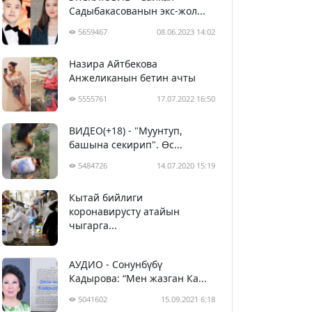
Садыбакасованын экс-жол...
5659467
08.06.2023 14:02
Назира Айтбекова
Анжеликанын бетин ачты
5555761
17.07.2022 16:50
ВИДЕО(+18) - "Муунтуп,
башына секирип". Өс...
5484726
14.07.2020 15:19
Кытай бийлиги
5395010
29.02.2020 23:43
коронавирусту атайын
чыгарга...
АУДИО - Сонунбүбү
Кадырова: “Мен жазган Ка...
5041602
15.09.2021 6:18