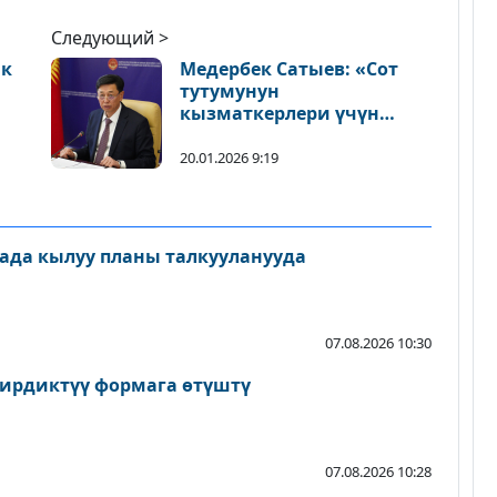
Следующий >
ык
Медербек Сатыев: «Сот
тутумунун
кызматкерлери үчүн
татыктуу жана заманбап
шарттар түзүлүшү керек»
20.01.2026 9:19
ада кылуу планы талкууланууда
07.08.2026 10:30
ирдиктүү формага өтүштү
07.08.2026 10:28