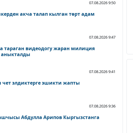
07.08.2026 9:50
керден акча талап кылган төрт адам
07.08.2026 9:47
а тараган видеодогу жаран милиция
и аныкталды
07.08.2026 9:41
н чет элдиктерге эшикти жапты
07.08.2026 9:36
ашчысы Абдулла Арипов Кыргызстанга