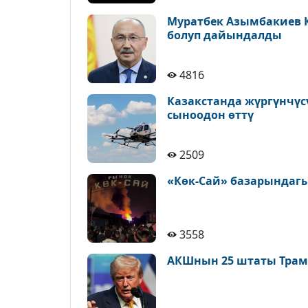
Муратбек Азымбакиев 
болуп дайындалды
4816
Казакстанда жүргүнчүс
сыноодон өттү
2509
«Көк-Сай» базарындагы
3558
АКШнын 25 штаты Трам