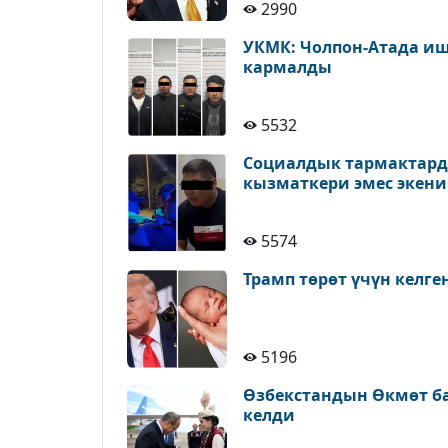
2990
УКМК: Чолпон-Атада иш
кармалды
5532
Социалдык тармактард
кызматкери эмес экен
5574
Трамп төрөт үчүн келге
5196
Өзбекстандын Өкмөт б
келди