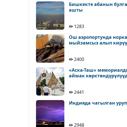
Бишкекте абанын булга
ашты
1283
Ош аэропортунда норк
мыйзамсыз алып кирүү
2400
«Аска-Таш» мемориалд
аймак көрктөндүрүлүү
2441
Индияда чагылган уруп,
2948