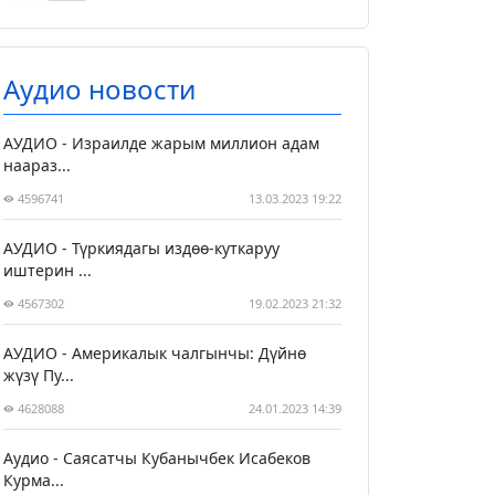
Аудио новости
АУДИО - Израилде жарым миллион адам
наараз...
4596741
13.03.2023 19:22
АУДИО - Түркиядагы издөө-куткаруу
иштерин ...
4567302
19.02.2023 21:32
АУДИО - Америкалык чалгынчы: Дүйнө
жүзү Пу...
4628088
24.01.2023 14:39
Аудио - Саясатчы Кубанычбек Исабеков
Курма...