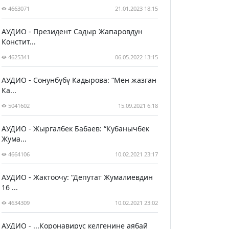
4663071
21.01.2023 18:15
АУДИО - Президент Садыр Жапаровдун
Констит...
4625341
06.05.2022 13:15
АУДИО - Сонунбүбү Кадырова: “Мен жазган
Ка...
5041602
15.09.2021 6:18
АУДИО - Жыргалбек Бабаев: “Кубанычбек
Жума...
4664106
10.02.2021 23:17
АУДИО - Жактоочу: “Депутат Жумалиевдин
16 ...
4634309
10.02.2021 23:02
АУДИО - ...Коронавирус келгенине аябай