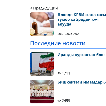
< Предыдущий
Өлкөдө КРВИ жана сас
тумоо кайрадан күч
алууда
20.01.2026 9:00
Последние новости
Иранды кургактан блок
1711
Бишкектеги имамдар б
2499