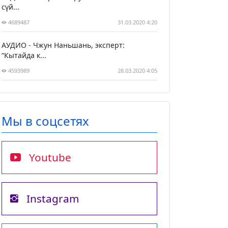
сүй...
4689487
31.03.2020 4:20
АУДИО - Чжун Наньшань, эксперт:
“Кытайда к...
4593989
28.03.2020 4:05
Мы в соцсетях
Youtube
Instagram