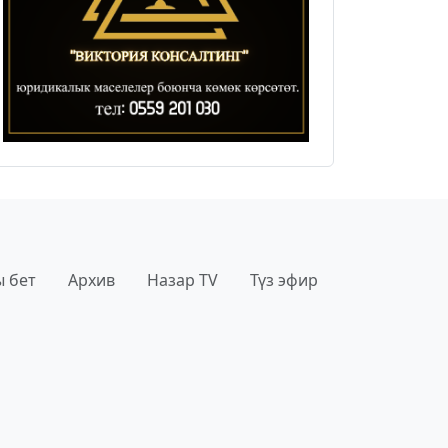
 бет
Архив
Назар TV
Түз эфир