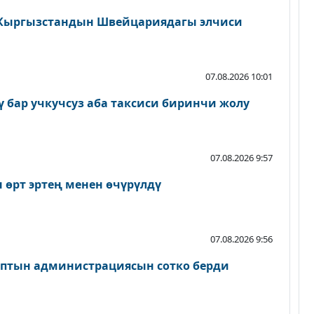
Кыргызстандын Швейцариядагы элчиси
07.08.2026 10:01
ү бар учкучсуз аба таксиси биринчи жолу
07.08.2026 9:57
 өрт эртең менен өчүрүлдү
07.08.2026 9:56
птын администрациясын сотко берди