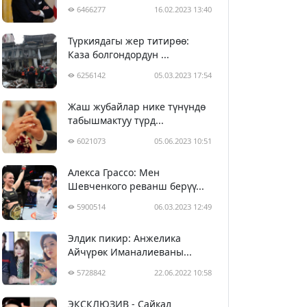
6466277
16.02.2023 13:40
Түркиядагы жер титирөө:
Каза болгондордун ...
6256142
05.03.2023 17:54
Жаш жубайлар нике түнүндө
табышмактуу түрд...
6021073
05.06.2023 10:51
Алекса Грассо: Мен
Шевченкого реванш берүү...
5900514
06.03.2023 12:49
Элдик пикир: Анжелика
Айчүрөк Иманалиеваны...
5728842
22.06.2022 10:58
ЭКСКЛЮЗИВ - Сайкал