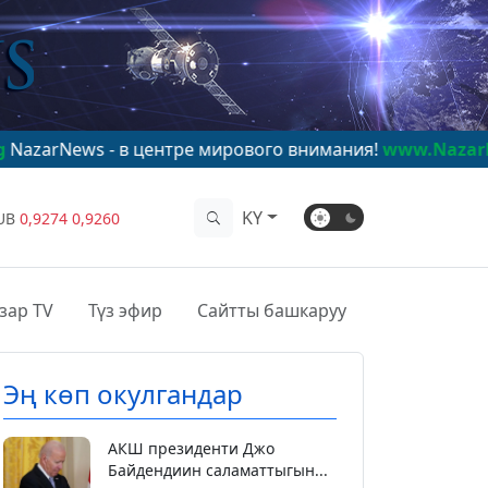
- в центре мирового внимания!
www.NazarNews.kg
KY
UB
0,9274
0,9260
зар TV
Түз эфир
Сайтты башкаруу
Эң көп окулгандар
АКШ президенти Джо
Байдендиин саламаттыгын...