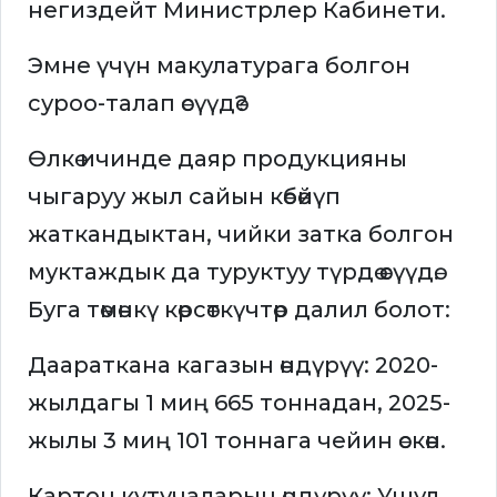
негиздейт Министрлер Кабинети.
Эмне үчүн макулатурага болгон
суроо-талап өсүүдө?
Өлкө ичинде даяр продукцияны
чыгаруу жыл сайын көбөйүп
жаткандыктан, чийки затка болгон
муктаждык да туруктуу түрдө өсүүдө.
Буга төмөнкү көрсөткүчтөр далил болот:
Даараткана кагазын өндүрүү: 2020-
жылдагы 1 миң 665 тоннадан, 2025-
жылы 3 миң 101 тоннага чейин өскөн.
Картон кутучаларын өндүрүү: Ушул