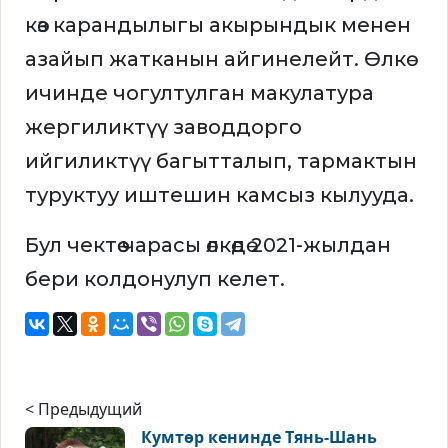
көз карандылыгы акырындык менен
азайып жатканын айгинелейт. Өлкө
ичинде чогултулган макулатура
жергиликтүү заводдорго
ийгиликтүү багытталып, тармактын
туруктуу иштешин камсыз кылууда.
Бул чектөө чарасы өлкөдө 2021-жылдан
бери колдонулуп келет.
< Предыдущий
Кумтөр кенинде Тянь-Шань