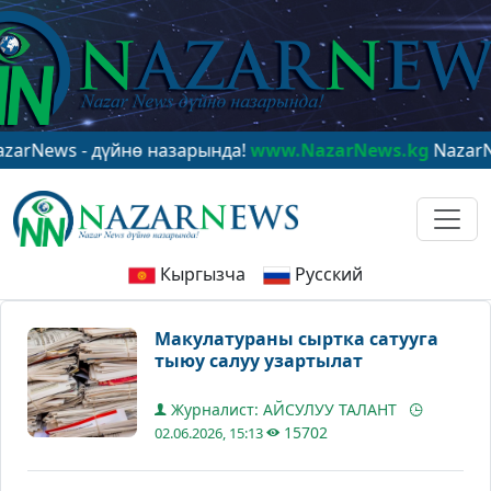
 - дүйнө назарында!
www.NazarNews.kg
NazarNews - в
Кыргызча
Русский
Макулатураны сыртка сатууга
тыюу салуу узартылат
Журналист: АЙСУЛУУ ТАЛАНТ
15702
02.06.2026, 15:13