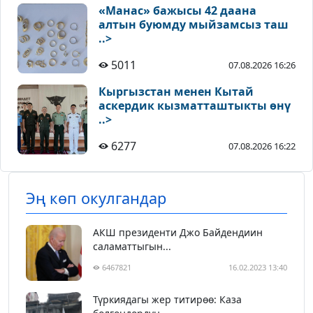
«Манас» бажысы 42 даана
алтын буюмду мыйзамсыз таш
..>
5011
07.08.2026 16:26
Кыргызстан менен Кытай
аскердик кызматташтыкты өнү
..>
6277
07.08.2026 16:22
Эң көп окулгандар
АКШ президенти Джо Байдендиин
саламаттыгын...
6467821
16.02.2023 13:40
Түркиядагы жер титирөө: Каза