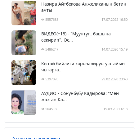
Назира Айтбекова Анжеликанын бетин
ачты
5557688
17.07.2022 16:50
ВИДЕО(+18) - "Муунтуп, башына
секирип". Өс...
5486247
14.07.2020 15:19
Кытай бийлиги коронавирусту атайын
чыгарга...
5397070
29.02.2020 23:43
АУДИО - Сонунбүбү Кадырова: “Мен
жазган Ка...
5045160
15.09.2021 6:18