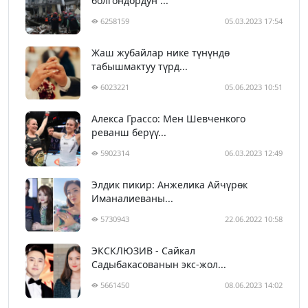
болгондордун ...
6258159
05.03.2023 17:54
Жаш жубайлар нике түнүндө
табышмактуу түрд...
6023221
05.06.2023 10:51
Алекса Грассо: Мен Шевченкого
реванш берүү...
5902314
06.03.2023 12:49
Элдик пикир: Анжелика Айчүрөк
Иманалиеваны...
5730943
22.06.2022 10:58
ЭКСКЛЮЗИВ - Сайкал
Садыбакасованын экс-жол...
5661450
08.06.2023 14:02