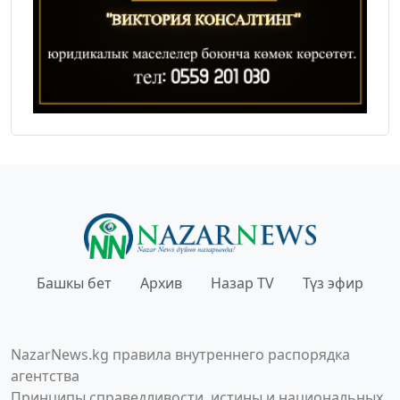
Башкы бет
Архив
Назар TV
Түз эфир
NazarNews.kg правила внутреннего распорядка
агентства
Принципы справедливости, истины и национальных