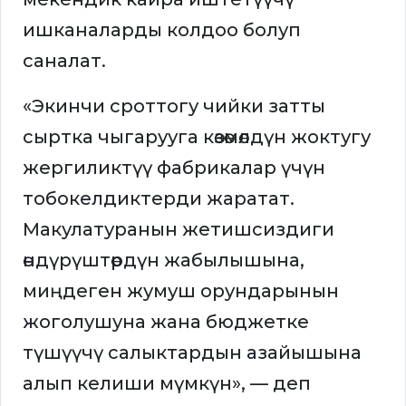
ишканаларды колдоо болуп
саналат.
«Экинчи сроттогу чийки затты
сыртка чыгарууга көзөмөлдүн жоктугу
жергиликтүү фабрикалар үчүн
тобокелдиктерди жаратат.
Макулатуранын жетишсиздиги
өндүрүштөрдүн жабылышына,
миңдеген жумуш орундарынын
жоголушуна жана бюджетке
түшүүчү салыктардын азайышына
алып келиши мүмкүн», — деп