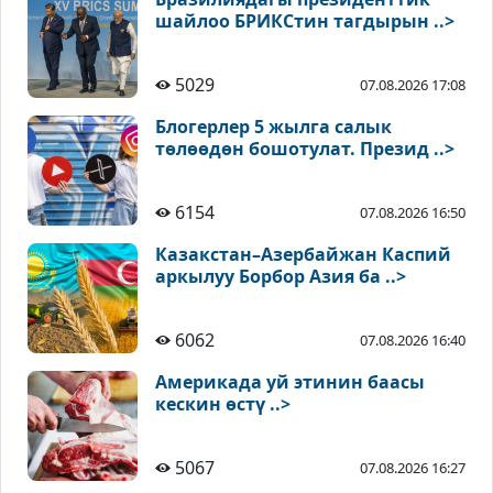
шайлоо БРИКСтин тагдырын ..>
5029
07.08.2026 17:08
Блогерлер 5 жылга салык
төлөөдөн бошотулат. Презид ..>
6154
07.08.2026 16:50
Казакстан–Азербайжан Каспий
аркылуу Борбор Азия ба ..>
6062
07.08.2026 16:40
Америкада уй этинин баасы
кескин өстү ..>
5067
07.08.2026 16:27