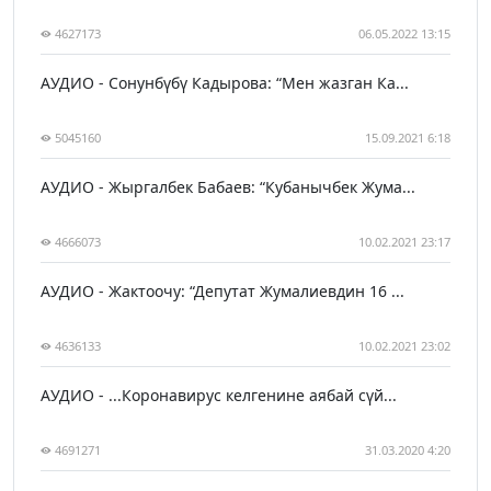
4627173
06.05.2022 13:15
АУДИО - Сонунбүбү Кадырова: “Мен жазган Ка...
5045160
15.09.2021 6:18
АУДИО - Жыргалбек Бабаев: “Кубанычбек Жума...
4666073
10.02.2021 23:17
АУДИО - Жактоочу: “Депутат Жумалиевдин 16 ...
4636133
10.02.2021 23:02
АУДИО - ...Коронавирус келгенине аябай сүй...
4691271
31.03.2020 4:20