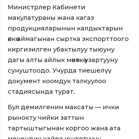
Министрлер Кабинети
макулатураны жана кагаз
продукцияларынын калдыктарын
өлкө аймагынан сыртка экспорттоого
киргизилген убактылуу тыюуну
дагы алты айлык мөөнөткө узартууну
сунуштоодо. Учурда тиешелүү
документ коомдук талкуулоо
стадиясында турат.
Бул демилгенин максаты — ички
рынокту чийки заттын
тартыштыгынан коргоо жана ата
мекендик кайра иштетүүчү