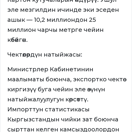
эле мезгилдин ичинде эки эседен
ашык — 10,2 миллиондон 25
миллион чарчы метрге чейин
көбөйгөн.
Чектөөлөрдүн натыйжасы:
Министрлер Кабинетинин
маалыматы боюнча, экспортко чектөө
киргизүү буга чейин эле өзүнүн
натыйжалуулугун көрсөттү.
Импорттун статистикасы
Кыргызстандын чийки зат боюнча
сырттан келген камсыздоолордон