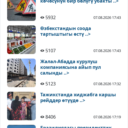
көчөсүнүн бир бөлүгү убакты ..>
5932
07.08.2026 17:43
Өзбекстандын соода
тартыштыгы өстү ..>
5107
07.08.2026 17:43
Жалал-Абадда курулуш
компаниясына айып пул
салынды ..>
5123
07.08.2026 17:32
Тажикстанда хиджабга каршы
рейддер өтүүдө ..>
8406
07.08.2026 17:19
Бразилиядагы президенттик