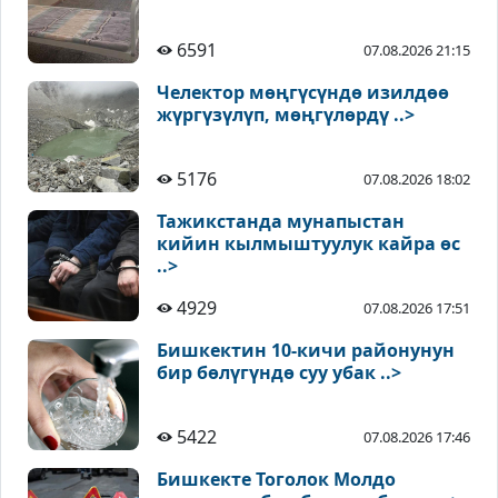
6591
07.08.2026 21:15
Челектор мөңгүсүндө изилдөө
жүргүзүлүп, мөңгүлөрдү ..>
5176
07.08.2026 18:02
Тажикстанда мунапыстан
кийин кылмыштуулук кайра өс
..>
4929
07.08.2026 17:51
Бишкектин 10-кичи районунун
бир бөлүгүндө суу убак ..>
5422
07.08.2026 17:46
Бишкекте Тоголок Молдо