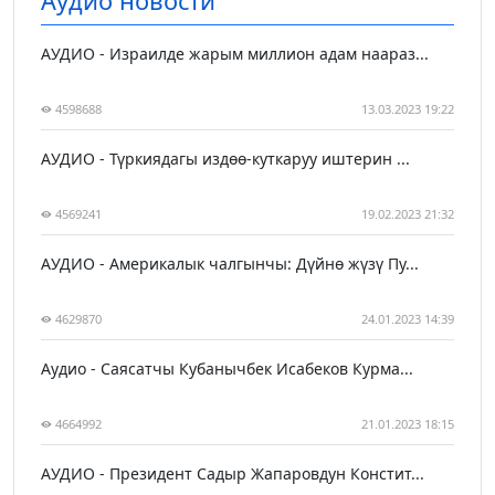
Аудио новости
АУДИО - Израилде жарым миллион адам наараз...
4598688
13.03.2023 19:22
АУДИО - Түркиядагы издөө-куткаруу иштерин ...
4569241
19.02.2023 21:32
АУДИО - Америкалык чалгынчы: Дүйнө жүзү Пу...
4629870
24.01.2023 14:39
Аудио - Саясатчы Кубанычбек Исабеков Курма...
4664992
21.01.2023 18:15
АУДИО - Президент Садыр Жапаровдун Констит...