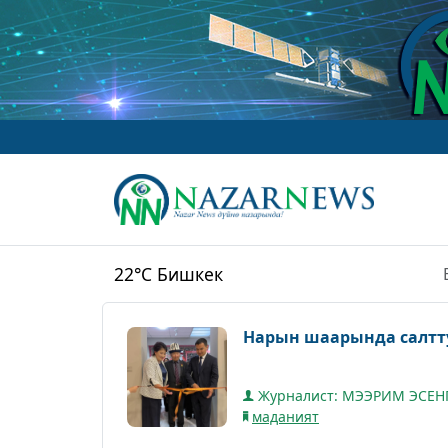
ww
22°C
Бишкек
Нарын шаарында салтту
Журналист: МЭЭРИМ ЭСЕН
маданият