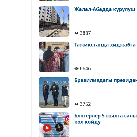
Жалал-Абадда курулуш
3887
Тажикстанда хиджабга
6646
Бразилиядагы президе
3752
Блогерлер 5 жылга сал
кол койду