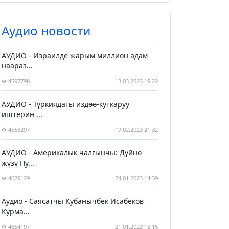
Аудио новости
АУДИО - Израилде жарым миллион адам
наараз...
4597798
13.03.2023 19:22
АУДИО - Түркиядагы издөө-куткаруу
иштерин ...
4568297
19.02.2023 21:32
АУДИО - Америкалык чалгынчы: Дүйнө
жүзү Пу...
4629129
24.01.2023 14:39
Аудио - Саясатчы Кубанычбек Исабеков
Курма...
4664197
21.01.2023 18:15