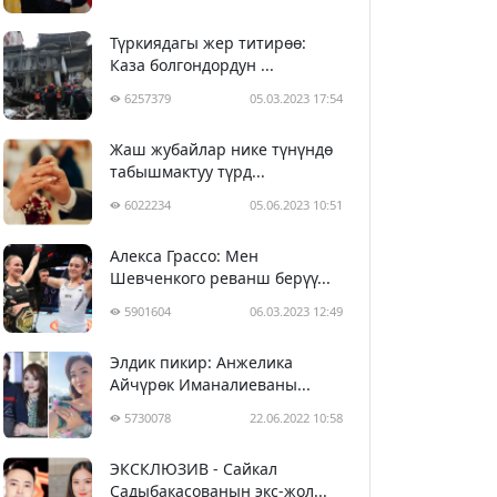
Түркиядагы жер титирөө:
Каза болгондордун ...
6257379
05.03.2023 17:54
Жаш жубайлар нике түнүндө
табышмактуу түрд...
6022234
05.06.2023 10:51
Алекса Грассо: Мен
Шевченкого реванш берүү...
5901604
06.03.2023 12:49
Элдик пикир: Анжелика
Айчүрөк Иманалиеваны...
5730078
22.06.2022 10:58
ЭКСКЛЮЗИВ - Сайкал
Садыбакасованын экс-жол...