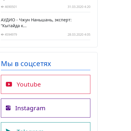
4690501
31.03.2020 4:20
АУДИО - Чжун Наньшань, эксперт:
“Кытайда к...
4594979
28.03.2020 4:05
Мы в соцсетях
Youtube
Instagram