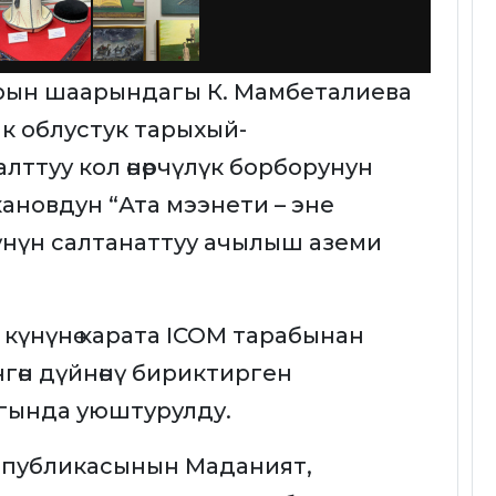
рын шаарындагы К. Мамбеталиева
к облустук тарыхый-
ттуу кол өнөрчүлүк борборунун
кановдун “Ата мээнети – эне
өсүнүн салтанаттуу ачылыш аземи
күнүнө карата ICOM тарабынан
гөн дүйнөнү бириктирген
гында уюштурулду.
публикасынын Маданият,