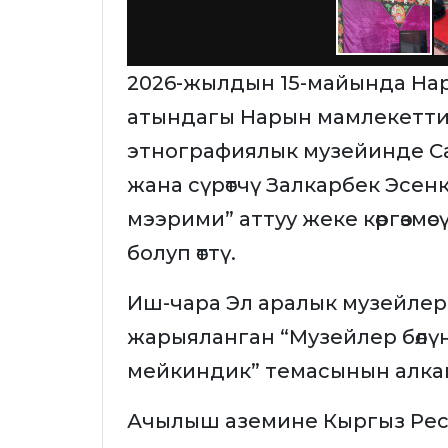
2026-жылдын 15-майында На
атындагы Нарын мамлекетти
этнографиялык музейинде Сал
жана сүрөтчү Залкарбек Эсен
мээрими” аттуу жеке көргөзм
болуп өттү.
Иш-чара Эл аралык музейлер 
жарыяланган “Музейлер бөлүн
мейкиндик” темасынын алка
Ачылыш аземине Кыргыз Рес