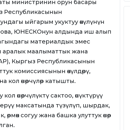
аты министринин орун басары
з Республикасынын
ндагы ыйгарым укуктуу өкүлүнүн
ова, ЮНЕСКОнун алдында иш алып
магындагы материалдык эмес
л аралык маалыматтык жана
AP), Кыргыз Республикасынын
ук комиссиясынын өкүлдөрү,
 кол өнөрчүлөр катышты.
ол өнөрчүлүктү сактоо, өнүктүрүү
 берүү максатында түзүлүп, шырдак,
 өрмөк согуу жана башка улуттук өнөр
лган.