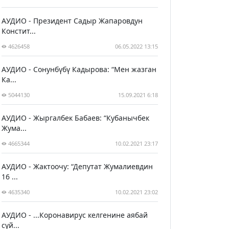
АУДИО - Президент Садыр Жапаровдун
Констит...
4626458
06.05.2022 13:15
АУДИО - Сонунбүбү Кадырова: “Мен жазган
Ка...
5044130
15.09.2021 6:18
АУДИО - Жыргалбек Бабаев: “Кубанычбек
Жума...
4665344
10.02.2021 23:17
АУДИО - Жактоочу: “Депутат Жумалиевдин
16 ...
4635340
10.02.2021 23:02
АУДИО - ...Коронавирус келгенине аябай
сүй...