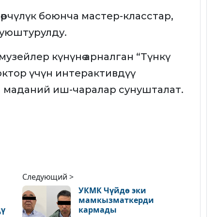
өрчүлүк боюнча мастер-класстар,
өр уюштурулду.
узейлер күнүнө арналган “Түнкү
ноктор үчүн интерактивдүү
ана маданий иш-чаралар сунушталат.
Следующий >
УКМК Чүйдө эки
мамкызматкерди
дү
кармады