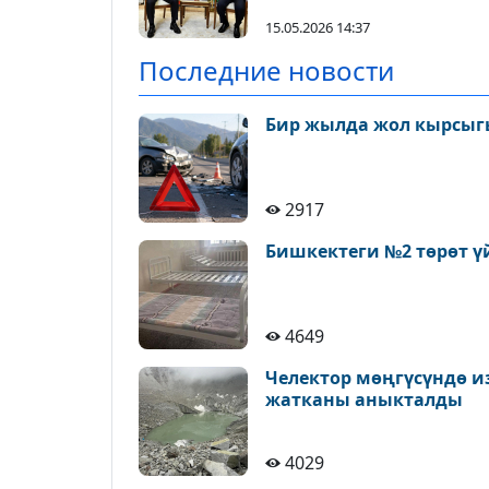
15.05.2026 14:37
Последние новости
Бир жылда жол кырсыгы
2917
Бишкектеги №2 төрөт ү
4649
Челектор мөңгүсүндө и
жатканы аныкталды
4029