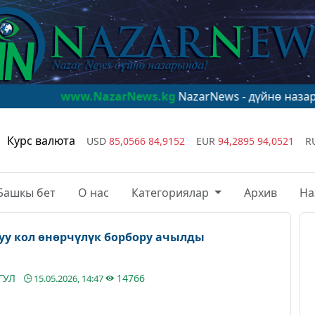
w.NazarNews.kg
NazarNews - дүйнө назарында!
www.N
Курс валюта
USD
85,0566
84,9152
EUR
94,2895
94,0521
R
Башкы бет
О нас
Категориялар
Архив
На
у кол өнөрчүлүк борбору ачылды
ГУЛ
14766
15.05.2026, 14:47