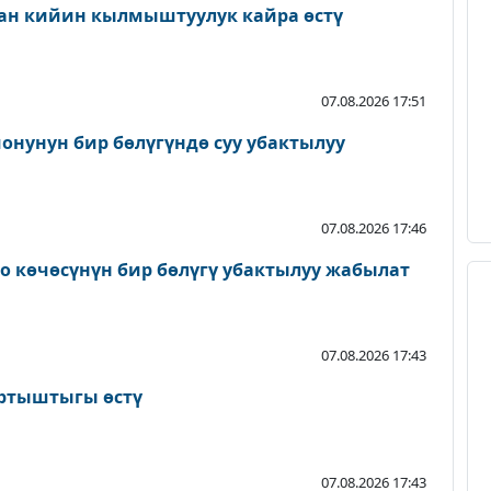
ан кийин кылмыштуулук кайра өстү
07.08.2026 17:51
онунун бир бөлүгүндө суу убактылуу
07.08.2026 17:46
о көчөсүнүн бир бөлүгү убактылуу жабылат
07.08.2026 17:43
артыштыгы өстү
07.08.2026 17:43