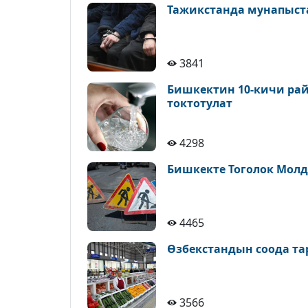
Тажикстанда мунапыст
3841
Бишкектин 10-кичи рай
токтотулат
4298
Бишкекте Тоголок Молд
4465
Өзбекстандын соода т
3566