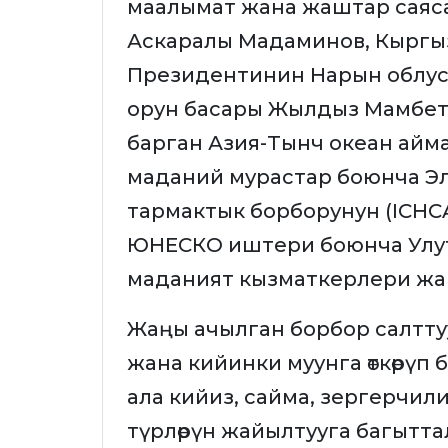
маалымат жана жаштар саяс
Аскаралы Мадаминов, Кыргы
Президентинин Нарын облусу
орун басары Жылдыз Мамбет
барган Азия-Тынч океан ай
маданий мурастар боюнча Э
тармактык борборунун (ICHC
ЮНЕСКО иштери боюнча Улутт
маданият кызматкерлери жана
Жаңы ачылган борбор салттуу к
жана кийинки муунга өткөрүп
ала кийиз, сайма, зергерчилик,
түрлөрүн жайылтууга багытта