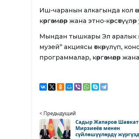
Иш-чаранын алкагында кол өн
көргөзмөлөр жана этно-көрсөтүүл
Мындан тышкары Эл аралык м
музей” акциясы өткөрүлүп, ко
программалар, көргөзмөлөр ж
< Предыдущий
Садыр Жапаров Шавкат
Мирзиеёв менен
сүйлөшүүлөрдү жүргүз