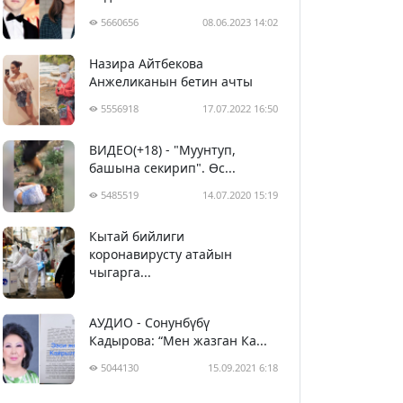
5660656
08.06.2023 14:02
Назира Айтбекова
Анжеликанын бетин ачты
5556918
17.07.2022 16:50
ВИДЕО(+18) - "Муунтуп,
башына секирип". Өс...
5485519
14.07.2020 15:19
Кытай бийлиги
5396344
29.02.2020 23:43
коронавирусту атайын
чыгарга...
АУДИО - Сонунбүбү
Кадырова: “Мен жазган Ка...
5044130
15.09.2021 6:18