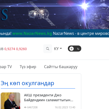
azarNews.kg
NazarNews - в центре мирового внимания
KY
UB
0,9274
0,9260
зар TV
Түз эфир
Сайтты башкаруу
Эң көп окулгандар
АКШ президенти Джо
Байдендиин саламаттыгын...
6467208
16.02.2023 13:40