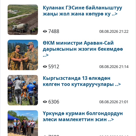
Куланак ГЭСине байланыштуу
жаңы жол жана көпүрө ку ..>
7488
08.08.2026 21:22
ӨКМ министри Араван-Сай
дарыясынын жээгин бекемдөө
..>
5912
08.08.2026 21:14
Кыргызстанда 13 өлкөдөн
келген тоо куткаруучулары ..>
6306
08.08.2026 21:01
Үркүндө курман болгондордун
элеси мамлекеттин эсин ..>