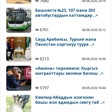
7680
08.08.2026 20:16
Бишкекте №23, 107 жана 203
автобустардын каттамдар ..>
6761
08.08.2026 20:12
Сауд Арабиясы, Түркия жана
Пакистан коргонуу туура ..>
6213
08.08.2026 16:59
«Амина» тиркемеси: Кыргыз
мигранттары эмнени билиш ..>
5197
08.08.2026 16:44
Кемпир-Абаддын жээгинен
башы жок адамдын сөөгү таб ..>