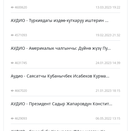
4600620
13.03.2023 19:22
АУДИО - Түркиядагы издөө-куткаруу иштерин ...
4571093
19.02.2023 21:32
АУДИО - Америкалык чалгынчы: Дүйнө жүзү Пу...
4631745
24.01.2023 14:39
Аудио - Саясатчы Кубанычбек Исабеков Курма...
4667020
21.01.2023 18:15
АУДИО - Президент Садыр Жапаровдун Констит...
4629093
06.05.2022 13:15