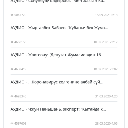
АУДИО - Сонунбүбү Кадырова: “Мен жазган Ка...
5047770
15.09.2021 6:18
АУДИО - Жыргалбек Бабаев: “Кубанычбек Жума...
4668153
10.02.2021 23:17
АУДИО - Жактоочу: “Депутат Жумалиевдин 16 ...
4638419
10.02.2021 23:02
АУДИО - ...Коронавирус келгенине аябай сүй...
4693345
31.03.2020 4:20
АУДИО - Чжун Наньшань, эксперт: “Кытайда к...
4597609
28.03.2020 4:05