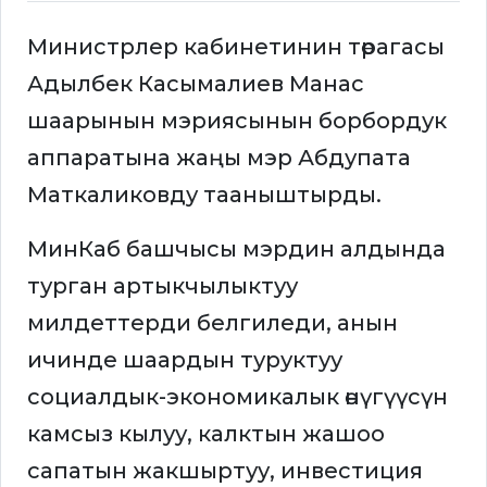
Министрлер кабинетинин төрагасы
Адылбек Касымалиев Манас
шаарынын мэриясынын борбордук
аппаратына жаңы мэр Абдупата
Маткаликовду тааныштырды.
МинКаб башчысы мэрдин алдында
турган артыкчылыктуу
милдеттерди белгиледи, анын
ичинде шаардын туруктуу
социалдык-экономикалык өнүгүүсүн
камсыз кылуу, калктын жашоо
сапатын жакшыртуу, инвестиция