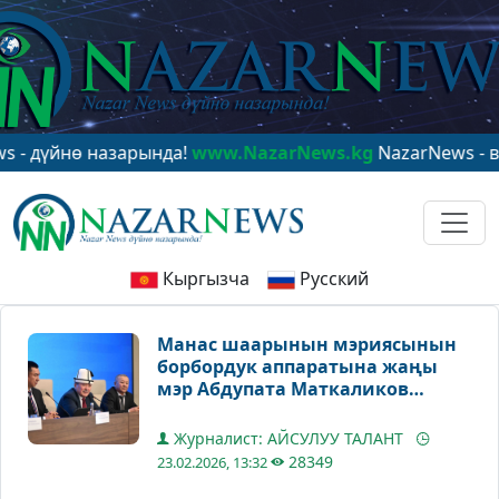
йнө назарында!
www.NazarNews.kg
NazarNews - в цент
Кыргызча
Русский
Манас шаарынын мэриясынын
борбордук аппаратына жаңы
мэр Абдупата Маткаликов
тааныштырылды
Журналист: АЙСУЛУУ ТАЛАНТ
28349
23.02.2026, 13:32