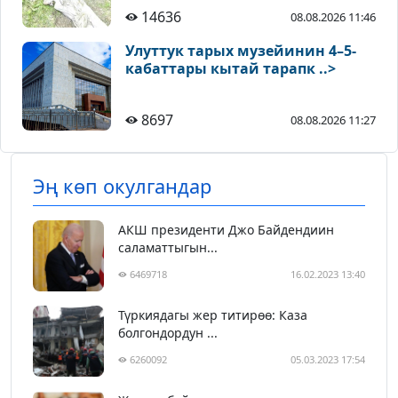
14636
08.08.2026 11:46
Улуттук тарых музейинин 4–5-
кабаттары кытай тарапк ..>
8697
08.08.2026 11:27
Эң көп окулгандар
АКШ президенти Джо Байдендиин
саламаттыгын...
6469718
16.02.2023 13:40
Түркиядагы жер титирөө: Каза
болгондордун ...
6260092
05.03.2023 17:54