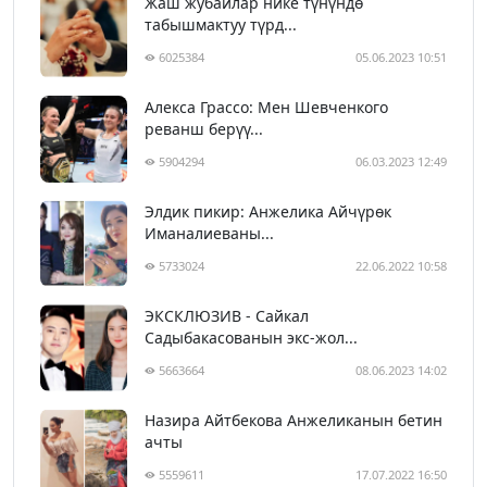
Жаш жубайлар нике түнүндө
табышмактуу түрд...
6025384
05.06.2023 10:51
Алекса Грассо: Мен Шевченкого
реванш берүү...
5904294
06.03.2023 12:49
Элдик пикир: Анжелика Айчүрөк
Иманалиеваны...
5733024
22.06.2022 10:58
ЭКСКЛЮЗИВ - Сайкал
Садыбакасованын экс-жол...
5663664
08.06.2023 14:02
Назира Айтбекова Анжеликанын бетин
ачты
5559611
17.07.2022 16:50