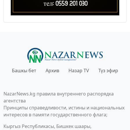
Башкы бет
Архив
Назар TV
Түз эфир
NazarNews.kg правила внутреннего распорядка
агентства
Принципы справедливости, истины и национальных
интересов в памяти государственного флага;
Кыргыз Республикасы, Бишкек шаары,