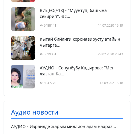
ВИДЕО(+18) - "Муунтуп, башына
секирип". Өс...
5488141
14.07.2020 15:19
Кытай бийлиги коронавирусту атайын
чыгарга...
5399351
29.02.2020 23:43
АУДИО - Сонунбүбү Кадырова: “Мен
жазган Ка...
5047770
15.09.2021 6:18
Аудио новости
АУДИО - Израилде жарым миллион адам наараз...