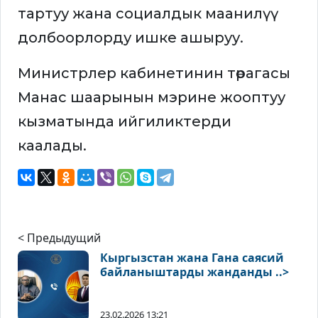
тартуу жана социалдык маанилүү
долбоорлорду ишке ашыруу.
Министрлер кабинетинин төрагасы
Манас шаарынын мэрине жооптуу
кызматында ийгиликтерди
каалады.
< Предыдущий
Кыргызстан жана Гана саясий
байланыштарды жанданды ..>
23.02.2026 13:21