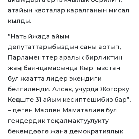
атайын квоталар каралганын мисал
кылды.
“Натыйжада айым
депутаттарыбыздын саны артып,
Парламенттер аралык бирликтин
жаңы баяндамасында Кыргызстан
бул жаатта лидер экендиги
белгиленди. Алсак, учурда Жогорку
Кеңеште 31 айым кесиптешибиз бар”,
– деген Марлен Маматалиев бул
гендердик тең салмактуулукту
бекемдөөгө жана демократиялык