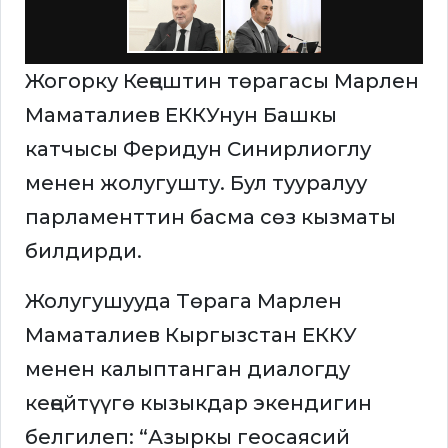
Жогорку Кеңештин төрагасы Марлен
Маматалиев ЕККУнун Башкы
катчысы Феридун Синирлиоглу
менен жолугушту. Бул тууралуу
парламенттин басма сөз кызматы
билдирди.
Жолугушууда Төрага Марлен
Маматалиев Кыргызстан ЕККУ
менен калыптанган диалогду
кеңейтүүгө кызыкдар экендигин
белгилеп: “Азыркы геосаясий