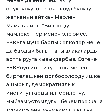
менен да өнөктөштүктү
өнүктүрүүгө өзгөчө көңүл бурулуп
жатканын айткан Марлен
Маматалиев: “Биз коңшу
мамлекеттер менен эле эмес,
ЕККУга мүчө бардык өлкөлөр менен
да бардык багыттагы алакаларды
арттырууга кызыкдарбыз. Өзгөчө
ЕККУнун институттары менен
биргелешкен долбоорлорду ишке
ашырып, демократиялык
институттарды илгерилетүү,
мыйзам үстөмдүгүн бекемдөө жана
туруктуу өнүгүүнү камсыз кылуу