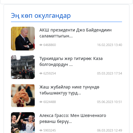
Эң көп окулгандар
АКШ президенти Джо Байдендиин
саламаттыгын...
6468860
16.02.2023 13:40
Түркиядагы жер титирөө: Каза
болгондордун ...
6259254
05.03.2023 17:54
Жаш жубайлар нике түнүндө
табышмактуу түрд...
6024488
05.06.2023 10:51
Алекса Грассо: Мен Шевченкого
реванш берүү...
5903245
06.03.2023 12:49