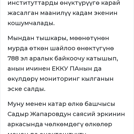
институттарды өнүктүрүүгө карай
жасалган маанилүү кадам экенин
кошумчалады.
Мындан тышкары, мөөнөтүнөн
мурда өткөн шайлоо өнөктүгүнө
788 эл аралык байкоочу катышып,
анын ичинен ЕККУ ПАнын да
өкүлдөрү мониторинг кылганын
эске салды.
Муну менен катар өлкө башчысы
Садыр Жапаровдун саясий эркинин
аркасында чөлкөмдөгү өлкөлөр