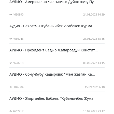
АУДИО - Америкалык чалгынчы: Дүйнө жүзү Пу...
4630890
24.01.2023 14:39
Аудио - Саясатчы Кубанычбек Исабеков Курма...
4666046
21.01.2023 18:15
АУДИО - Президент Садыр Жапаровдун Констит...
4628213
06.05.2022 13:15
АУДИО - Сонунбүбү Кадырова: “Мен жазган Ка...
5046384
15.09.2021 6:18
АУДИО - Жыргалбек Бабаев: “Кубанычбек Жума...
4667217
10.02.2021 23:17