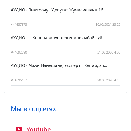
АУДИО - Жактоочу: “Депутат Жумалиевдин 16 ...
4637373
10.02.2021 23:02
АУДИО - ...Коронавирус келгенине аябай сүй...
4692290
31.03.2020 4:20
АУДИО - Чжун Наньшань, эксперт: “Кытайда к...
4596657
28.03.2020 4:05
Мы в соцсетях
Youtube