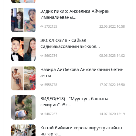
Элдик пикир: Анжелика Айчүрөк
Иманалиеваны...
5732135
22.06.2022 10:58
ЭКСКЛЮЗИВ - Сайкал
Садыбакасованын экс-жол...
5662734
08.06.2023 14:02
Назира Айтбекова Анжеликанын бетин
ачты
5558778
17.07.2022 16:50
ВИДЕО(+18) - "Муунтуп, башына
секирип". Өс...
5487267
14.07.2020 15:19
Кытай бийлиги коронавирусту атайын
чыгарга...