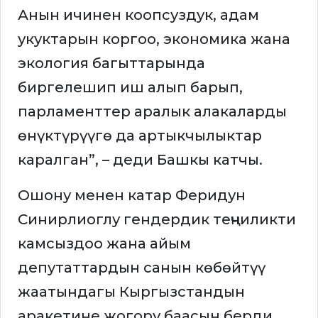
Анын ичинен коопсуздук, адам
укуктарын коргоо, экономика жана
экология багыттарында
биргелешип иш алып барып,
парламенттер аралык алакаларды
өнүктүрүүгө да артыкчылыктар
каралган”, – деди Башкы катчы.
Ошону менен катар Феридун
Синирлиоглу гендердик теңчиликти
камсыздоо жана айым
депутаттардын санын көбөйтүү
жаатындагы Кыргызстандын
аракетине жогору баасын берди.