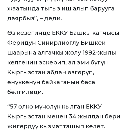
жаатында тыгыз иш алып барууга
даярбыз”, – деди.
Өз кезегинде ЕККУ Башкы катчысы
Феридун Синирлиоглу Бишкек
шаарына алгачкы жолу 1992-жылы
келгенин эскерип, ал эми бүгүн
Кыргызстан абдан өзгөрүп,
өнүккөнүн байкаганын баса
белгиледи.
“57 өлкө мүчөлүк кылган ЕККУ
Кыргызстан менен 34 жылдан бери
жигердүү кызматташып келет.