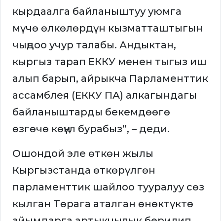
кырдаалга байланыштуу уюмга
мүчө өлкөлөрдүн кызматташтыгын
чыңдоо учур талабы. Андыктан,
кыргыз тарап ЕККУ менен тыгыз иш
алып барып, айрыкча Парламенттик
ассамблея (ЕККУ ПА) алкагындагы
байланыштарды бекемдөөгө
өзгөчө көңүл бурабыз”, – деди.
Ошондой эле өткөн жылы
Кыргызстанда өткөрүлгөн
парламенттик шайлоо тууралуу сөз
кылган Төрага аталган өнөктүктө
айымдарга артыкчылык берилип,