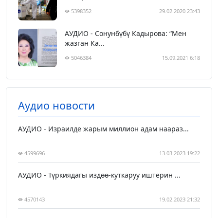
5398352
29.02.2020 23:43
АУДИО - Сонунбүбү Кадырова: “Мен
жазган Ка...
5046384
15.09.2021 6:18
Аудио новости
АУДИО - Израилде жарым миллион адам наараз...
4599696
13.03.2023 19:22
АУДИО - Түркиядагы издөө-куткаруу иштерин ...
4570143
19.02.2023 21:32