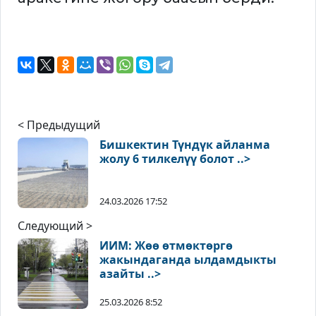
< Предыдущий
Бишкектин Түндүк айланма
жолу 6 тилкелүү болот ..>
24.03.2026 17:52
Следующий >
ИИМ: Жөө өтмөктөргө
жакындаганда ылдамдыкты
азайты ..>
25.03.2026 8:52