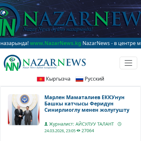
а!
www.NazarNews.kg
NazarNews - в центре мирового 
Кыргызча
Русский
Марлен Маматалиев ЕККУнун
Башкы катчысы Феридун
Синирлиоглу менен жолугушту
Журналист: АЙСУЛУУ ТАЛАНТ
27064
24.03.2026, 23:05