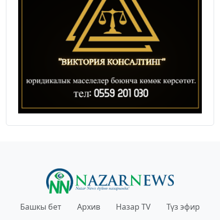
Башкы бет
Архив
Назар TV
Түз эфир