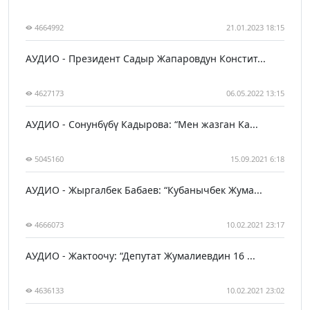
4664992
21.01.2023 18:15
АУДИО - Президент Садыр Жапаровдун Констит...
4627173
06.05.2022 13:15
АУДИО - Сонунбүбү Кадырова: “Мен жазган Ка...
5045160
15.09.2021 6:18
АУДИО - Жыргалбек Бабаев: “Кубанычбек Жума...
4666073
10.02.2021 23:17
АУДИО - Жактоочу: “Депутат Жумалиевдин 16 ...
4636133
10.02.2021 23:02