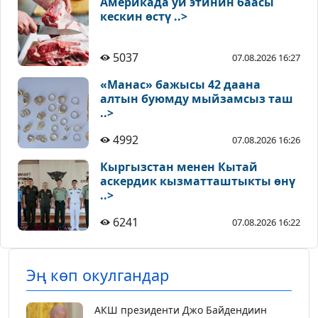
Америкада уй этинин баасы
кескин өстү ..>
5037
07.08.2026 16:27
«Манас» бажысы 42 даана
алтын буюмду мыйзамсыз таш
..>
4992
07.08.2026 16:26
Кыргызстан менен Кытай
аскердик кызматташтыкты өнү
..>
6241
07.08.2026 16:22
Эң көп окулгандар
АКШ президенти Джо Байдендиин