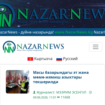
s - дүйнө назарында!
www.NazarNews.kg
NazarNews - 
Кыргызча
Русский
Масы базарындагы эт жана
мөмө-жемиш азыктары
текшерилди
Журналист: МЭЭРИМ ЭСЕНГУЛ
11668
09.06.2026, 11:01