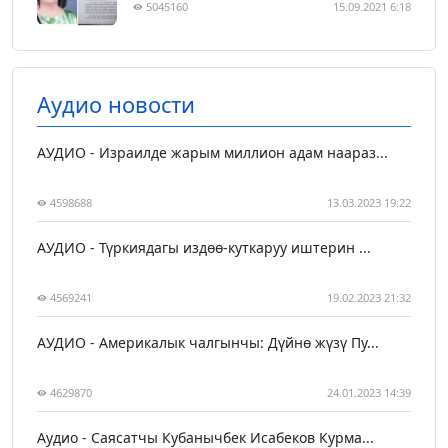
5045160
15.09.2021 6:18
Аудио новости
АУДИО - Израилде жарым миллион адам наараз...
4598688
13.03.2023 19:22
АУДИО - Түркиядагы издөө-куткаруу иштерин ...
4569241
19.02.2023 21:32
АУДИО - Америкалык чалгынчы: Дүйнө жүзү Пу...
4629870
24.01.2023 14:39
Аудио - Саясатчы Кубанычбек Исабеков Курма...