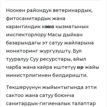
Ноокен райондук ветеринардык,
фитосанитардык жана
карантиндик көзөмөл кызматынын
инспекторлору Масы дыйкан
базарындагы эт сатуу жайларына
мониторинг жүргүзүштү. Бул
тууралуу Суу ресурстары, айыл
чарба жана кайра иштетүү өнөр жайы
министрлигинен билдиришти.
Текшерүүнүн жыйынтыгында этти
сактоо жана сатуу боюнча
санитардык-гигиеналык талаптар