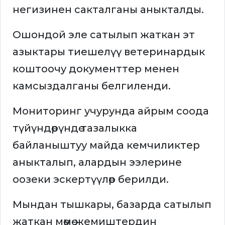
негизинен сакталганы аныкталды.
Ошондой эле сатылып жаткан эт
азыктары тиешелүү ветеринардык
коштоочу документтер менен
камсыздалганы белгиленди.
Мониторинг учурунда айрым соода
түйүндөрүндө тазалыкка
байланыштуу майда кемчиликтер
аныкталып, алардын ээлерине
оозеки эскертүүлөр берилди.
Мындан тышкары, базарда сатылып
жаткан мөмө-жемиштердин