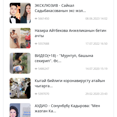
ЭКСКЛЮЗИВ - Сайкал
Садыбакасованын экс-жол...
5661450
08.06.2023 14:02
Назира Айтбекова Анжеликанын бетин
ачты
5557688
17.07.2022 16:50
ВИДЕО(+18) - "Муунтуп, башына
секирип". Өс...
5486247
14.07.2020 15:19
Кытай бийлиги коронавирусту атайын
чыгарга...
5397070
29.02.2020 23:43
АУДИО - Сонунбүбү Кадырова: “Мен
жазган Ка...