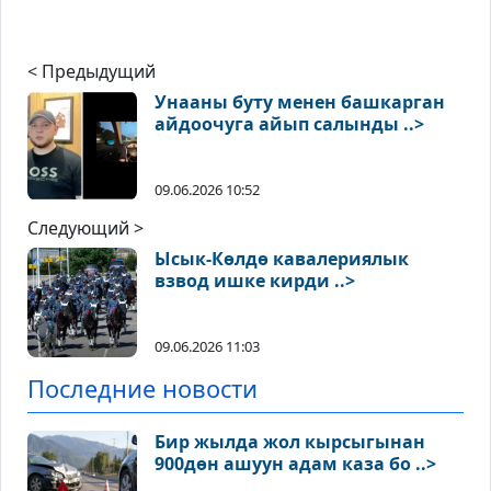
< Предыдущий
Унааны буту менен башкарган
айдоочуга айып салынды ..>
09.06.2026 10:52
Следующий >
Ысык-Көлдө кавалериялык
взвод ишке кирди ..>
09.06.2026 11:03
Последние новости
Бир жылда жол кырсыгынан
900дөн ашуун адам каза бо ..>