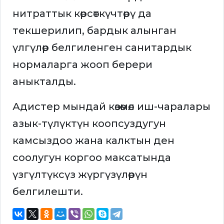
нитраттык көрсөткүчтөрү да
текшерилип, бардык алынган
үлгүлөр белгиленген санитардык
нормаларга жооп берери
аныкталды.
Адистер мындай көзөмөл иш-чаралары
азык-түлүктүн коопсуздугун
камсыздоо жана калктын ден
соолугун коргоо максатында
үзгүлтүксүз жүргүзүлөрүн
белгилешти.