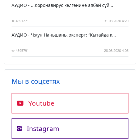
АУДИО - ...Коронавирус келгенине аябай сүй...
4691271
31.03.2020 4:20
АУДИО - Чжун Наньшань, эксперт: “Кытайда к...
4595791
28.03.2020 4:05
Мы в соцсетях
Youtube
Instagram