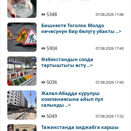
5348
07.08.2026 17:46
Бишкекте Тоголок Молдо
көчөсүнүн бир бөлүгү убакты ..>
5904
07.08.2026 17:43
Өзбекстандын соода
тартыштыгы өстү ..>
5036
07.08.2026 17:43
Жалал-Абадда курулуш
компаниясына айып пул
салынды ..>
5049
07.08.2026 17:32
Тажикстанда хиджабга каршы