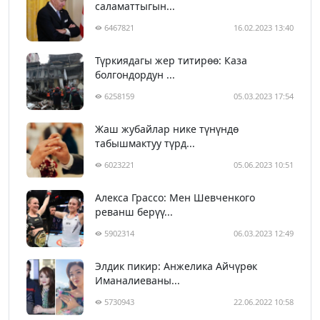
саламаттыгын...
6467821
16.02.2023 13:40
Түркиядагы жер титирөө: Каза
болгондордун ...
6258159
05.03.2023 17:54
Жаш жубайлар нике түнүндө
табышмактуу түрд...
6023221
05.06.2023 10:51
Алекса Грассо: Мен Шевченкого
реванш берүү...
5902314
06.03.2023 12:49
Элдик пикир: Анжелика Айчүрөк
Иманалиеваны...
5730943
22.06.2022 10:58