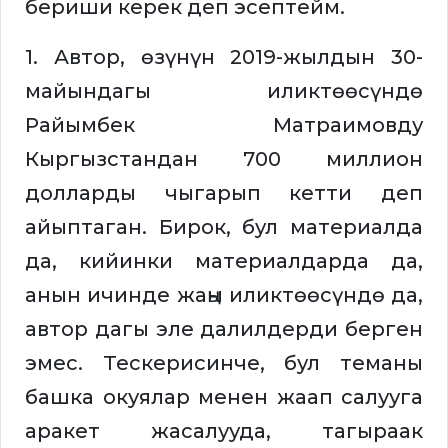
бериши керек деп эсептейм.
1. Автор, өзүнүн 2019-жылдын 30-
майындагы иликтөөсүндө
Райымбек Матраимовду
Кыргызстандан 700 миллион
долларды чыгарып кетти деп
айыптаган. Бирок, бул материалда
да, кийинки материалдарда да,
анын ичинде жаңы иликтөөсүндө да,
автор дагы эле далилдерди берген
эмес. Тескерисинче, бул теманы
башка окуялар менен жаап салууга
аракет жасалууда, тагыраак