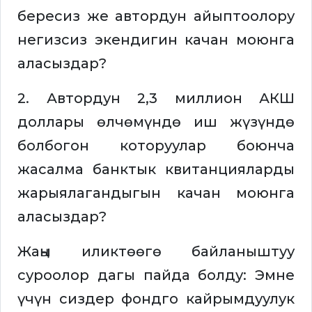
бересиз же автордун айыптоолору
негизсиз экендигин качан моюнга
аласыздар?
2. Автордун 2,3 миллион АКШ
доллары өлчөмүндө иш жүзүндө
болбогон которуулар боюнча
жасалма банктык квитанцияларды
жарыялагандыгын качан моюнга
аласыздар?
Жаңы иликтөөгө байланыштуу
суроолор дагы пайда болду: Эмне
үчүн сиздер фондго кайрымдуулук