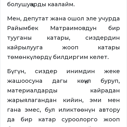
болушуңарды каалайм.
Мен, депутат жана ошол эле учурда
Райымбек Матраимовдун бир
тууганы катары, сиздердин
кайрылууга жооп катары
төмөнкүлөрдү билдиргим келет.
Бүгүн, сиздер инимдин жеке
жашоосуна дагы көңүл буруп,
материалдарды кайрадан
жарыялагандан кийин, эми мен
гана эмес, бул иликтөөнүн автору
да бир катар суроолорго жооп