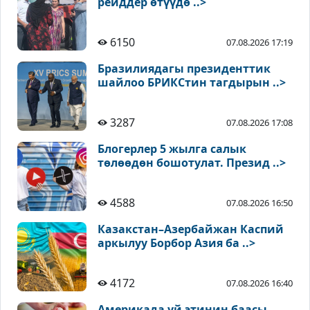
рейддер өтүүдө ..>
6150
07.08.2026 17:19
Бразилиядагы президенттик
шайлоо БРИКСтин тагдырын ..>
3287
07.08.2026 17:08
Блогерлер 5 жылга салык
төлөөдөн бошотулат. Презид ..>
4588
07.08.2026 16:50
Казакстан–Азербайжан Каспий
аркылуу Борбор Азия ба ..>
4172
07.08.2026 16:40
Америкада уй этинин баасы