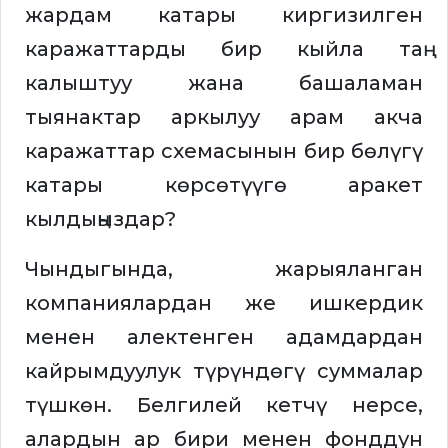
жардам катары киргизилген
каражаттарды бир кыйла таң
калыштуу жана башаламан
тыянактар аркылуу арам акча
каражаттар схемасынын бир бөлүгү
катары көрсөтүүгө аракет
кылдыңыздар?
Чындыгында, жарыяланган
компаниялардан же ишкердик
менен алектенген адамдардан
кайрымдуулук түрүндөгү суммалар
түшкөн. Белгилей кетчү нерсе,
алардын ар бири менен фонддун