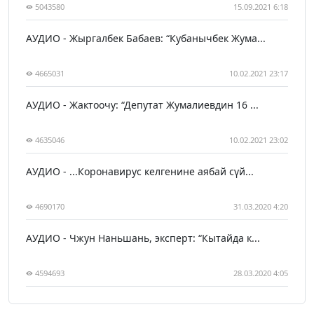
5043580
15.09.2021 6:18
АУДИО - Жыргалбек Бабаев: “Кубанычбек Жума...
4665031
10.02.2021 23:17
АУДИО - Жактоочу: “Депутат Жумалиевдин 16 ...
4635046
10.02.2021 23:02
АУДИО - ...Коронавирус келгенине аябай сүй...
4690170
31.03.2020 4:20
АУДИО - Чжун Наньшань, эксперт: “Кытайда к...
4594693
28.03.2020 4:05