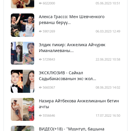
6022000
05.06.2023 10:51
Алекса Грассо: Мен Шевченкого
реванш берүү...
5901269
06.03.2023 12:49
Элдик пикир: Анжелика Айчүрөк
Иманалиеваны...
5729843
22.06.2022 10:58
ЭКСКЛЮЗИВ - Сайкал
Садыбакасованын экс-жол...
5660367
08.06.2023 14:02
Назира Айтбекова Анжеликанын бетин
ачты
5556646
17.07.2022 16:50
ВИДЕО(+18) - "Муунтуп, башына