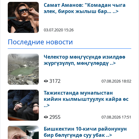
Самат Аманов: "Комадан чыга
элек, бирок жылыш бар… ..>
03.07.2020 15:26
Последние новости
Челектор мөңгүсүндө изилдөө
жүргүзүлүп, мөңгүлөрдү ..>
3172
07.08.2026 18:02
Тажикстанда мунапыстан
кийин кылмыштуулук кайра өс
..>
2955
07.08.2026 17:51
Бишкектин 10-кичи районунун
бир бөлүгүндө суу убак ..>