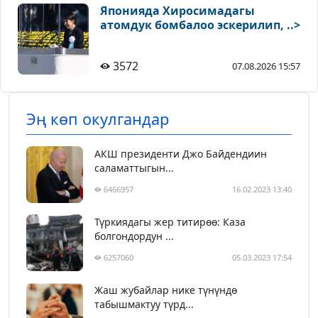
Японияда Хиросимадагы
атомдук бомбалоо эскерилип, ..>
3572
07.08.2026 15:57
Эң көп окулгандар
АКШ президенти Джо Байдендиин
саламаттыгын...
6466957
16.02.2023 13:40
Түркиядагы жер титирөө: Каза
болгондордун ...
6257060
05.03.2023 17:54
Жаш жубайлар нике түнүндө
табышмактуу түрд...