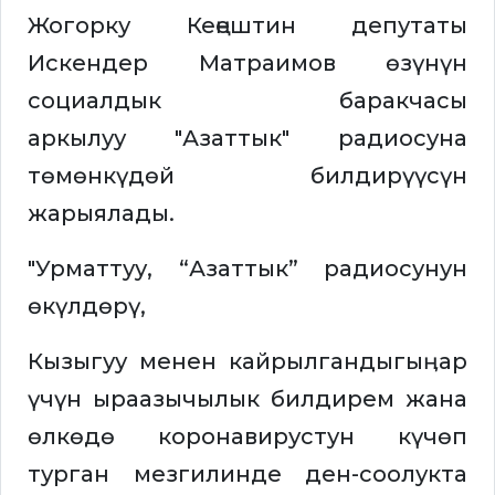
Жогорку Кеңештин депутаты
Искендер Матраимов өзүнүн
социалдык баракчасы
аркылуу "Азаттык" радиосуна
төмөнкүдөй билдирүүсүн
жарыялады.
"Урматтуу, “Азаттык” радиосунун
өкүлдөрү,
Кызыгуу менен кайрылгандыгыӊар
үчүн ыраазычылык билдирем жана
өлкөдө коронавирустун күчөп
турган мезгилинде ден-соолукта