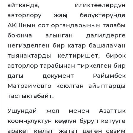
айтканда, иликтөөлөрдүн
авторлору жаңы бөлүктөрүндө
АКШнын сот органдарынын талабы
боюнча алынган далилдерге
негизделген бир катар башаламан
тыянактарды келтиришет, бирок
авторлор тарабынан тиркелген бир
дагы документ Райымбек
Матраимовго коюлган айыптарды
тастыктабайт.
Ушундай жол менен Азаттык
коомчулуктун көңүлүн буруп кетүүгө
аракет кылып жатат деген сезим