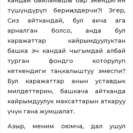
кандай байланышы бар экендигин
түшүндүрүп бериңиздерчи?! Эгер,
Сиз айткандай, бул акча ага
арналган болсо, анда бул
каражаттар кайрымдуулуктан
башка эч кандай чыгымдай албай
турган фондго которулуп
кеткендиги таң калыштуу эмеспи?
Бул каражаттар анын уставдык
милдеттерин, башкача айтканда
кайрымдуулук максаттарын аткаруу
үчүн гана жумшалат.
Азыр, меним оюмча, дал ушул