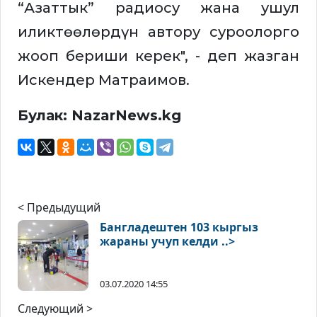
“Азаттык” радиосу жана ушул
иликтөөлөрдүн автору суроолорго
жооп бериши керек", - деп жазган
Искендер Матраимов.
Булак: NazarNews.kg
< Предыдущий
Бангладештен 103 кыргыз
жараны учуп келди ..>
03.07.2020 14:55
Следующий >