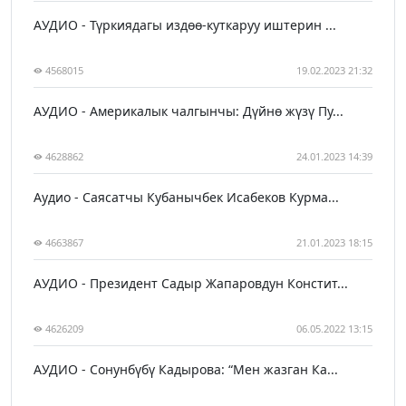
АУДИО - Түркиядагы издөө-куткаруу иштерин ...
4568015
19.02.2023 21:32
АУДИО - Америкалык чалгынчы: Дүйнө жүзү Пу...
4628862
24.01.2023 14:39
Аудио - Саясатчы Кубанычбек Исабеков Курма...
4663867
21.01.2023 18:15
АУДИО - Президент Садыр Жапаровдун Констит...
4626209
06.05.2022 13:15
АУДИО - Сонунбүбү Кадырова: “Мен жазган Ка...