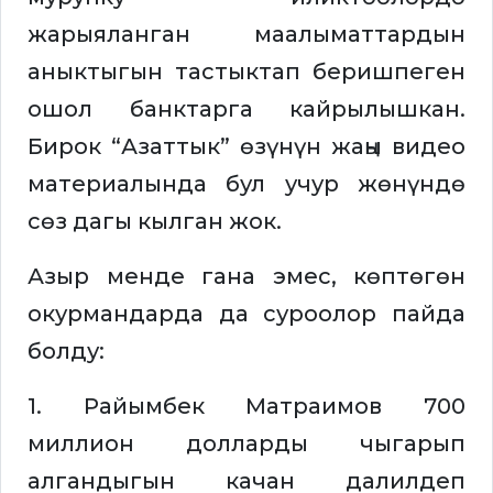
жарыяланган маалыматтардын
аныктыгын тастыктап беришпеген
ошол банктарга кайрылышкан.
Бирок “Азаттык” өзүнүн жаңы видео
материалында бул учур жөнүндө
сөз дагы кылган жок.
Азыр менде гана эмес, көптөгөн
окурмандарда да суроолор пайда
болду:
1. Райымбек Матраимов 700
миллион долларды чыгарып
алгандыгын качан далилдеп