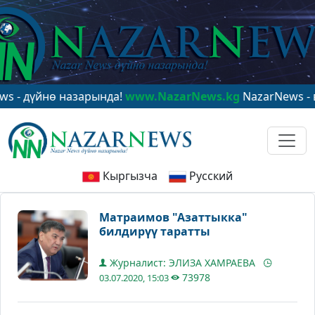
ө назарында!
www.NazarNews.kg
NazarNews - в центре 
Кыргызча
Русский
Матраимов "Азаттыкка"
билдирүү таратты
Журналист: ЭЛИЗА ХАМРАЕВА
73978
03.07.2020, 15:03