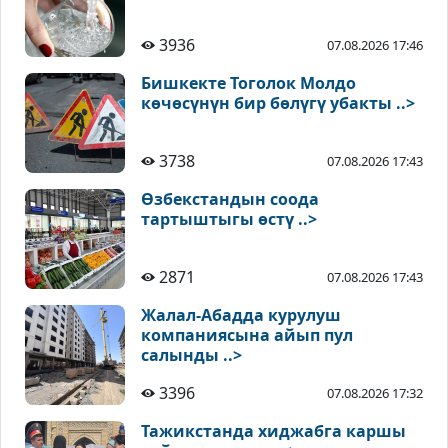
3936
07.08.2026 17:46
Бишкекте Тоголок Молдо
көчөсүнүн бир бөлүгү убакты ..>
3738
07.08.2026 17:43
Өзбекстандын соода
тартыштыгы өстү ..>
2871
07.08.2026 17:43
Жалал-Абадда курулуш
компаниясына айып пул
салынды ..>
3396
07.08.2026 17:32
Тажикстанда хиджабга каршы