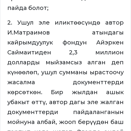
пайда болот;
2. Ушул эле иликтөөсүндө автор
И.Матраимов атындагы
кайрымдуулук фондун Айэркен
Саймаитиден 2,3 миллион
долларды мыйзамсыз алган деп
күнөөлөп, ушул сумманы ырастоочу
жасалма документтерди
көрсөткөн. Бир жылдан ашык
убакыт өттү, автор дагы эле жалган
документтерди пайдаланганын
мойнуна албай, жооп берүүдөн баш