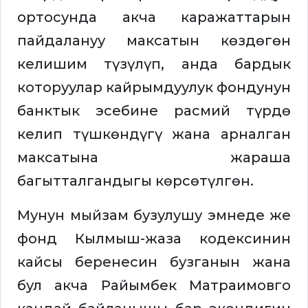
ортосунда акча каражаттарын
пайдалануу максатын көздөгөн
келишим түзүлүп, анда бардык
которуулар кайрымдуулук фондунун
банктык эсебине расмий түрдө
келип түшкөндүгү жана арналган
максатына жараша
багытталгандыгы көрсөтүлгөн.
Мунун мыйзам бузулушу эмнеде же
фонд Кылмыш-жаза кодексинин
кайсы беренесин бузганын жана
бул акча Райымбек Матраимовго