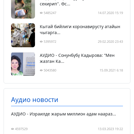
секирип". Өс...
5485247
14.07.2020 15:19
Кытай бийлиги коронавирусту атайын
чыгарга...
5395972
29.02.2020 23:43
АУДИО - Сонунбүбү Кадырова: “Мен
жазган Ка...
5043580
15.09.2021 6:18
Аудио новости
АУДИО - Израилде жарым миллион адам наараз...
4597529
13.03.2023 19:22