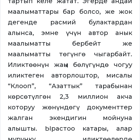
тартып келе жатат. Эгерде андай
маалыматтары бар болсо, же жок
дегенде расмий булактардан
алынса, эмне үчүн автор анык
маалыматты бербейт же
маалыматты төгүнгө чыгарбайт.
Иликтөөнүн жаңы бөлүгүндө чогуу
иликтеген авторлоштор, мисалы
“Клооп”, “Азаттык” тарабынан
көрсөтүлгөн 2,3 миллион акча
которуу жөнүндөгү документтер
жалган экендигин мойнуна
алышты. Ырастоо катары, алар
мурунку иликтөөлөрдө