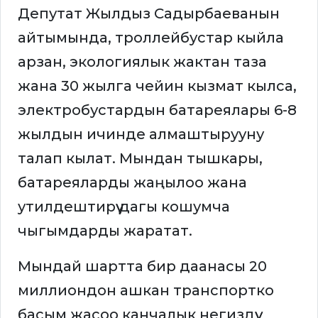
Депутат Жылдыз Садырбаеванын
айтымында, троллейбустар кыйла
арзан, экологиялык жактан таза
жана 30 жылга чейин кызмат кылса,
электробустардын батареялары 6-8
жылдын ичинде алмаштырууну
талап кылат. Мындан тышкары,
батареяларды жаңылоо жана
утилдештирүү дагы кошумча
чыгымдарды жаратат.
Мындай шартта бир даанасы 20
миллиондон ашкан транспортко
басым жасоо канчалык негиздүү