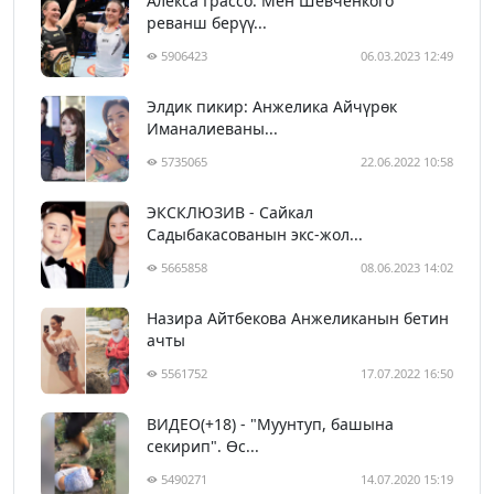
Алекса Грассо: Мен Шевченкого
реванш берүү...
5906423
06.03.2023 12:49
Элдик пикир: Анжелика Айчүрөк
Иманалиеваны...
5735065
22.06.2022 10:58
ЭКСКЛЮЗИВ - Сайкал
Садыбакасованын экс-жол...
5665858
08.06.2023 14:02
Назира Айтбекова Анжеликанын бетин
ачты
5561752
17.07.2022 16:50
ВИДЕО(+18) - "Муунтуп, башына
секирип". Өс...
5490271
14.07.2020 15:19