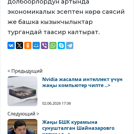
долбоорлордун артында
экономикалык эсептен көрө саясий
же башка кызыкчылыктар
тургандай таасир калтырат.
< Предыдущий
Nvidia жасалма интеллект үчүн
жаңы компьютер чипте ..>
02.06.2026 17:36
Следующий >
Жаңы БШК курамына
сунушталган Шайназаровго