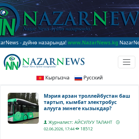
 - дүйнө назарында!
www.NazarNews.kg
NazarNews - в 
Кыргызча
Русский
Мэрия арзан троллейбустан баш
тартып, кымбат электробус
алууга эмнеге кызыкдар?
Журналист: АЙСУЛУУ ТАЛАНТ
18512
02.06.2026, 17:44