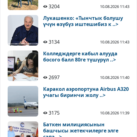
3204
10.08.2026 11:43
Лукашенко: «Тынчтык болушу
үчүн өзүбүз иштешибиз к ..>
3134
10.08.2026 11:43
Колледждерге кабыл алууда
босого балл 80ге түшүрүл ..>
2697
10.08.2026 11:40
Каракол аэропортуна Airbus A320
учагы биринчи жолу ..>
3175
10.08.2026 11:39
Баткен милициясынын
башчысы жетекчилерге элге
сапа ..>