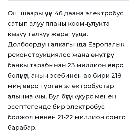
Ош шаары үчүн 46 даана электробус
сатып алуу планы коомчулукта
кызуу талкуу жаратууда.
Долбоордун алкагында Европалык
реконструкциялоо жана өнүктүрүү
банкы тарабынан 23 миллион евро
бөлүнүп, анын эсебинен ар бири 218
миң евро турган электробустар
алынмакчы. Бул бүгүнкү курс менен
эсептегенде бир электробус
болжол менен 21-22 миллион сомго
барабар.