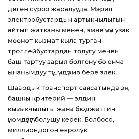
деген суроо жаралууда. Мэрия
электробустардын артыкчылыгын
айтып жатканы менен, эмне үчүн узак
мөөнөт кызмат кыла турган
троллейбустардан толугу менен
баш тартуу зарыл болгону боюнча
ынанымдуу түшүндүрмө бере элек.
Шаардык транспорт саясатында эң
башкы критерий — элдин
кызыкчылыгы жана бюджеттин
үнөмдүүлүгү болушу керек. Болбосо,
миллиондогон евролук