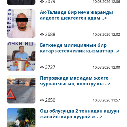
3079
10.08.2026 12:06
Ак-Талаада бир нече жаранды
алдоого шектелген адам ..>
2688
10.08.2026 12:02
Баткенде милициянын бир
катар жетекчилик кызматтар ..>
3727
10.08.2026 12:00
Петровкада мас адам жолго
чуркап чыгып, кооптуу кы ..>
2650
10.08.2026 11:57
Ош облусунда 2 тоннадан ашуун
жапайы кара-куурай ж ..>