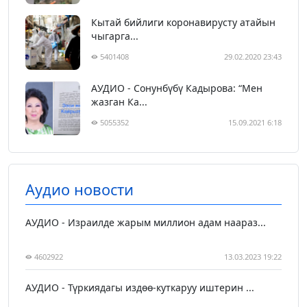
Кытай бийлиги коронавирусту атайын
чыгарга...
5401408
29.02.2020 23:43
АУДИО - Сонунбүбү Кадырова: “Мен
жазган Ка...
5055352
15.09.2021 6:18
Аудио новости
АУДИО - Израилде жарым миллион адам наараз...
4602922
13.03.2023 19:22
АУДИО - Түркиядагы издөө-куткаруу иштерин ...