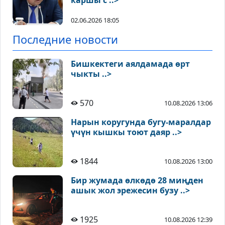
каршы с ..>
02.06.2026 18:05
Последние новости
Бишкектеги аялдамада өрт
чыкты ..>
570
10.08.2026 13:06
Нарын коругунда бугу-маралдар
үчүн кышкы тоют даяр ..>
1844
10.08.2026 13:00
Бир жумада өлкөдө 28 миңден
ашык жол эрежесин бузу ..>
1925
10.08.2026 12:39