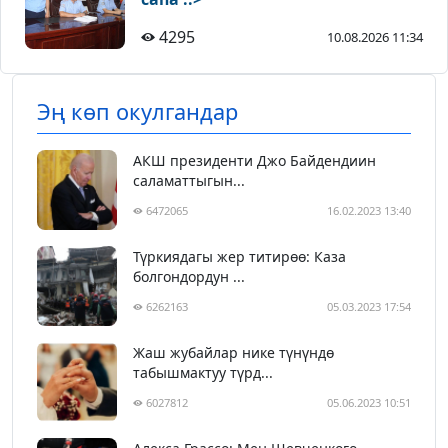
4295
10.08.2026 11:34
Эң көп окулгандар
АКШ президенти Джо Байдендиин
саламаттыгын...
6472065
16.02.2023 13:40
Түркиядагы жер титирөө: Каза
болгондордун ...
6262163
05.03.2023 17:54
Жаш жубайлар нике түнүндө
табышмактуу түрд...
6027812
05.06.2023 10:51