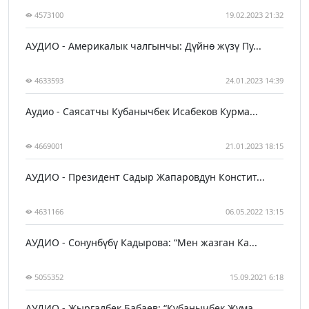
4573100
19.02.2023 21:32
АУДИО - Америкалык чалгынчы: Дүйнө жүзү Пу...
4633593
24.01.2023 14:39
Аудио - Саясатчы Кубанычбек Исабеков Курма...
4669001
21.01.2023 18:15
АУДИО - Президент Садыр Жапаровдун Констит...
4631166
06.05.2022 13:15
АУДИО - Сонунбүбү Кадырова: “Мен жазган Ка...
5055352
15.09.2021 6:18
АУДИО - Жыргалбек Бабаев: “Кубанычбек Жума...