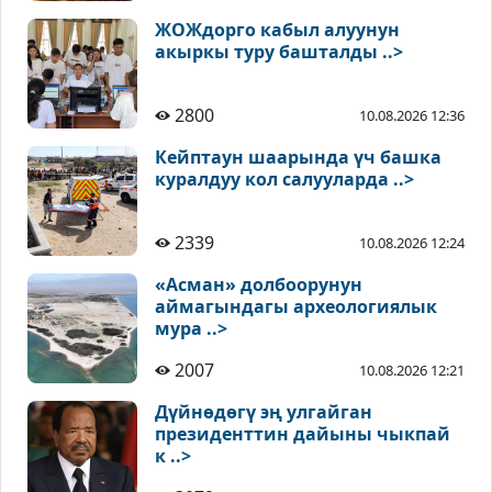
ЖОЖдорго кабыл алуунун
акыркы туру башталды ..>
2800
10.08.2026 12:36
Кейптаун шаарында үч башка
куралдуу кол салууларда ..>
2339
10.08.2026 12:24
«Асман» долбоорунун
аймагындагы археологиялык
мура ..>
2007
10.08.2026 12:21
Дүйнөдөгү эң улгайган
президенттин дайыны чыкпай
к ..>