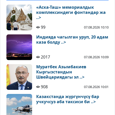
«Аска-Таш» мемориалдык
комплексиндеги фонтандар жа
..>
99
07.08.2026 10:10
Индияда чагылган уруп, 20 адам
каза болду ..>
2017
07.08.2026 10:09
Муратбек Азымбакиев
Кыргызстандын
Швейцариядагы эл ..>
908
07.08.2026 10:01
Казакстанда жүргүнчүсү бар
учкучсуз аба таксиси би ..>