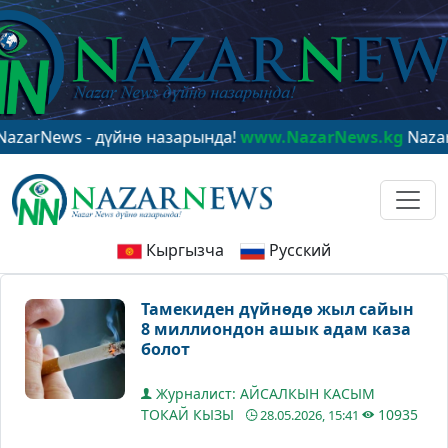
ws - дүйнө назарында!
www.NazarNews.kg
NazarNews -
Кыргызча
Русский
Тамекиден дүйнөдө жыл сайын
8 миллиондон ашык адам каза
болот
Журналист: АЙСАЛКЫН КАСЫМ
ТОКАЙ КЫЗЫ
10935
28.05.2026, 15:41