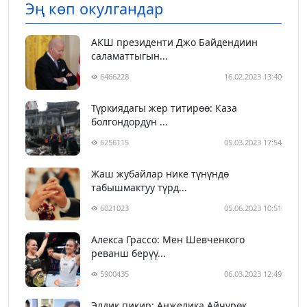
Эң көп окулгандар
АКШ президенти Джо Байдендиин
саламаттыгын...
6466228
16.02.2023 13:40
Түркиядагы жер титирөө: Каза
болгондордун ...
6256115
05.03.2023 17:54
Жаш жубайлар нике түнүндө
табышмактуу түрд...
6021023
05.06.2023 10:51
Алекса Грассо: Мен Шевченкого
реванш берүү...
5900435
06.03.2023 12:49
Элдик пикир: Анжелика Айчүрөк