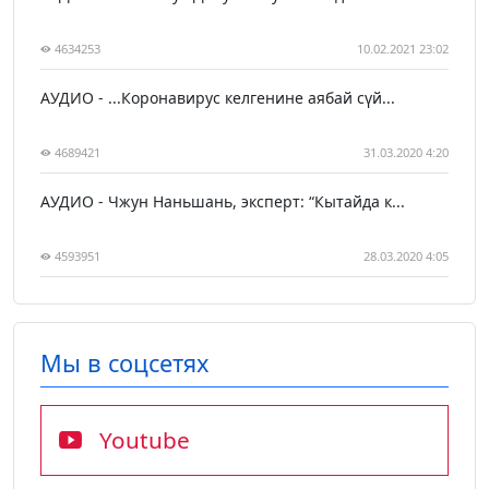
4634253
10.02.2021 23:02
АУДИО - ...Коронавирус келгенине аябай сүй...
4689421
31.03.2020 4:20
АУДИО - Чжун Наньшань, эксперт: “Кытайда к...
4593951
28.03.2020 4:05
Мы в соцсетях
Youtube