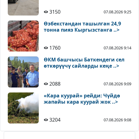
3150
07.08.2026 9:25
Өзбекстандан ташылган 24,9
тонна пияз Кыргызстанга ..>
1760
07.08.2026 9:14
ӨКМ башчысы Баткендеги сел
өткөрүүчү сайларды кеңе ..>
2088
07.08.2026 9:09
«Кара куурай» рейди: Чүйдө
жапайы кара куурай жок ..>
3204
07.08.2026 9:08