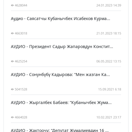
4628044
24.01.2023 14:39
Аудио - Саясатчы Кубанычбек Исабеков Курма...
4663018
21.01.2023 18:15
АУДИО - Президент Садыр Жапаровдун Констит...
4625254
06.05.2022 13:15
АУДИО - Сонунбүбү Кадырова: “Мен жазган Ка...
5041528
15.09.2021 6:18
АУДИО - Жыргалбек Бабаев: “Кубанычбек Жума...
4664028
10.02.2021 23:17
АУДИО - Жактоочу: “Депутат Жумалиевдин 16 ...