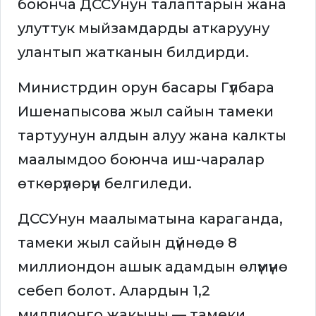
боюнча ДССУнун талаптарын жана
улуттук мыйзамдарды аткарууну
улантып жатканын билдирди.
Министрдин орун басары Гүлбара
Ишенапысова жыл сайын тамеки
тартуунун алдын алуу жана калкты
маалымдоо боюнча иш-чаралар
өткөрүлөрүн белгиледи.
ДССУнун маалыматына караганда,
тамеки жыл сайын дүйнөдө 8
миллиондон ашык адамдын өлүмүнө
себеп болот. Алардын 1,2
миллионго жакыны — тамеки