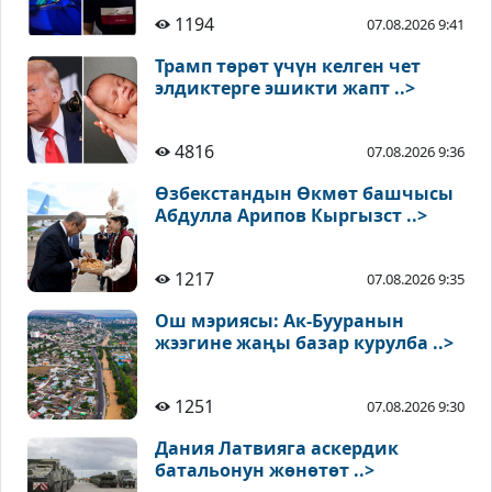
1194
07.08.2026 9:41
Трамп төрөт үчүн келген чет
элдиктерге эшикти жапт ..>
4816
07.08.2026 9:36
Өзбекстандын Өкмөт башчысы
Абдулла Арипов Кыргызст ..>
1217
07.08.2026 9:35
Ош мэриясы: Ак-Бууранын
жээгине жаңы базар курулба ..>
1251
07.08.2026 9:30
Дания Латвияга аскердик
батальонун жөнөтөт ..>