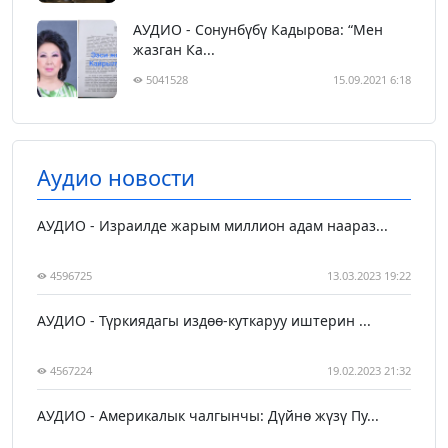
АУДИО - Сонунбүбү Кадырова: “Мен
жазган Ка...
5041528
15.09.2021 6:18
Аудио новости
АУДИО - Израилде жарым миллион адам наараз...
4596725
13.03.2023 19:22
АУДИО - Түркиядагы издөө-куткаруу иштерин ...
4567224
19.02.2023 21:32
АУДИО - Америкалык чалгынчы: Дүйнө жүзү Пу...