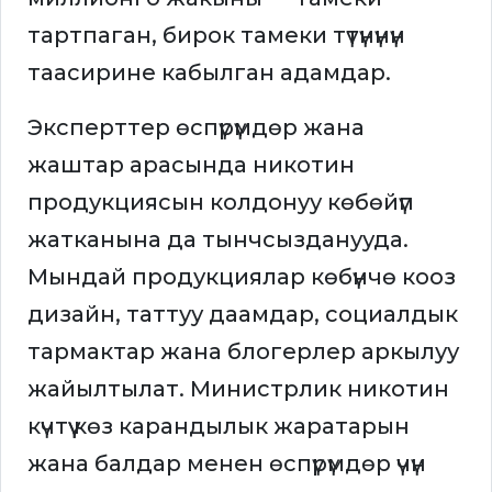
тартпаган, бирок тамеки түтүнүнүн
таасирине кабылган адамдар.
Эксперттер өспүрүмдөр жана
жаштар арасында никотин
продукциясын колдонуу көбөйүп
жатканына да тынчсызданууда.
Мындай продукциялар көбүнчө кооз
дизайн, таттуу даамдар, социалдык
тармактар жана блогерлер аркылуу
жайылтылат. Министрлик никотин
күчтүү көз карандылык жаратарын
жана балдар менен өспүрүмдөр үчүн