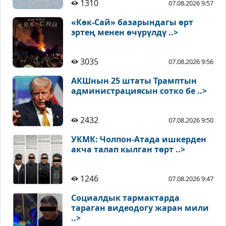
1310
07.08.2026 9:57
«Көк-Сай» базарындагы өрт
эртең менен өчүрүлдү ..>
3035
07.08.2026 9:56
АКШнын 25 штаты Трамптын
администрациясын сотко бе ..>
2432
07.08.2026 9:50
УКМК: Чолпон-Атада ишкерден
акча талап кылган төрт ..>
1246
07.08.2026 9:47
Социалдык тармактарда
тараган видеодогу жаран мили
..>