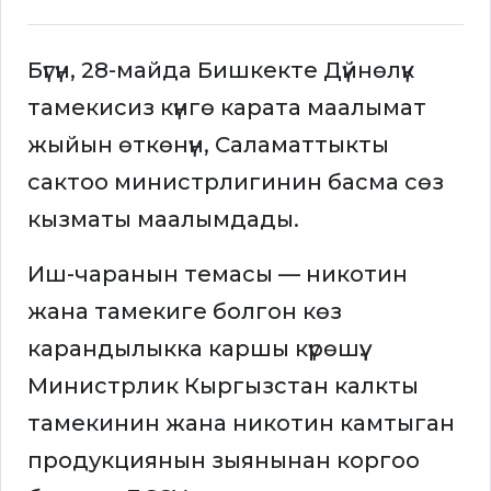
Бүгүн, 28-майда Бишкекте Дүйнөлүк
тамекисиз күнгө карата маалымат
жыйын өткөнүн, Саламаттыкты
сактоо министрлигинин басма сөз
кызматы маалымдады.
Иш-чаранын темасы — никотин
жана тамекиге болгон көз
карандылыкка каршы күрөшүү.
Министрлик Кыргызстан калкты
тамекинин жана никотин камтыган
продукциянын зыянынан коргоо