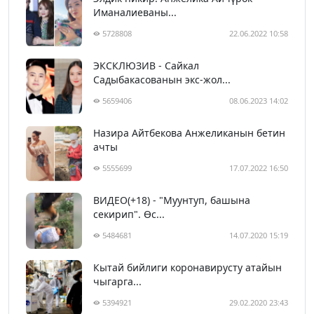
Иманалиеваны...
5728808
22.06.2022 10:58
ЭКСКЛЮЗИВ - Сайкал
Садыбакасованын экс-жол...
5659406
08.06.2023 14:02
Назира Айтбекова Анжеликанын бетин
ачты
5555699
17.07.2022 16:50
ВИДЕО(+18) - "Муунтуп, башына
секирип". Өс...
5484681
14.07.2020 15:19
Кытай бийлиги коронавирусту атайын
чыгарга...
5394921
29.02.2020 23:43