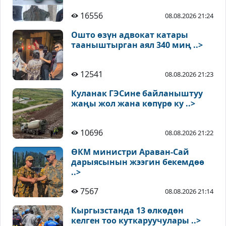
16556
08.08.2026 21:24
Ошто өзүн адвокат катары
тааныштырган аял 340 миң ..>
12541
08.08.2026 21:23
Куланак ГЭСине байланыштуу
жаңы жол жана көпүрө ку ..>
10696
08.08.2026 21:22
ӨКМ министри Араван-Сай
дарыясынын жээгин бекемдөө
..>
7567
08.08.2026 21:14
Кыргызстанда 13 өлкөдөн
келген тоо куткаруучулары ..>