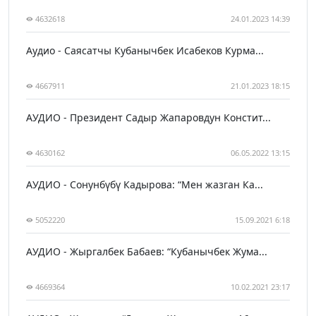
4632618
24.01.2023 14:39
Аудио - Саясатчы Кубанычбек Исабеков Курма...
4667911
21.01.2023 18:15
АУДИО - Президент Садыр Жапаровдун Констит...
4630162
06.05.2022 13:15
АУДИО - Сонунбүбү Кадырова: “Мен жазган Ка...
5052220
15.09.2021 6:18
АУДИО - Жыргалбек Бабаев: “Кубанычбек Жума...
4669364
10.02.2021 23:17