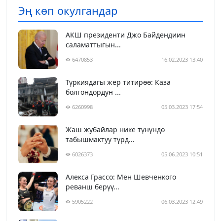
Эң көп окулгандар
АКШ президенти Джо Байдендиин
саламаттыгын...
6470853
16.02.2023 13:40
Түркиядагы жер титирөө: Каза
болгондордун ...
6260998
05.03.2023 17:54
Жаш жубайлар нике түнүндө
табышмактуу түрд...
6026373
05.06.2023 10:51
Алекса Грассо: Мен Шевченкого
реванш берүү...
5905222
06.03.2023 12:49