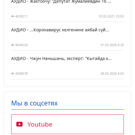
АУДИО - Жактоочу: “Депутат Жумалиевдин 16 ...
4639211
10.02.2021 23:02
АУДИО - ...Коронавирус келгенине аябай сүй...
4694224
31.03.2020 4:20
АУДИО - Чжун Наньшань, эксперт: “Кытайда к...
4598578
28.03.2020 4:05
Мы в соцсетях
Youtube