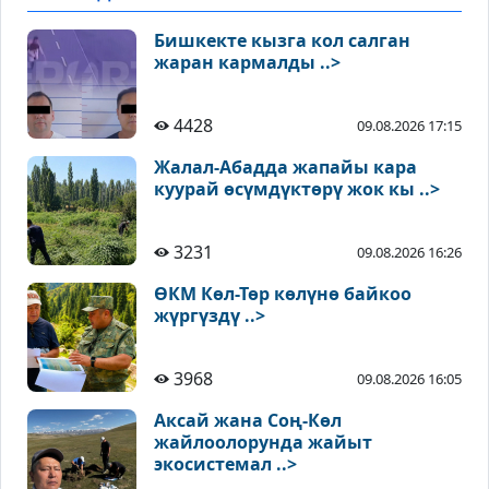
Бишкекте кызга кол салган
жаран кармалды ..>
4428
09.08.2026 17:15
Жалал-Абадда жапайы кара
куурай өсүмдүктөрү жок кы ..>
3231
09.08.2026 16:26
ӨКМ Көл-Төр көлүнө байкоо
жүргүздү ..>
3968
09.08.2026 16:05
Аксай жана Соң-Көл
жайлоолорунда жайыт
экосистемал ..>