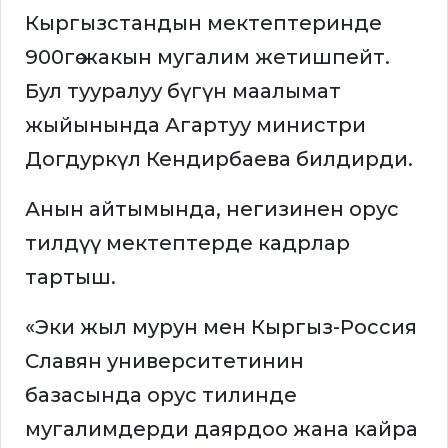
Кыргызстандын мектептеринде
900гө жакын мугалим жетишпейт.
Бул тууралуу бүгүн маалымат
жыйынында Агартуу министри
Догдуркүл Кендирбаева билдирди.
Анын айтымында, негизинен орус
тилдүү мектептерде кадрлар
тартыш.
«Эки жыл мурун мен Кыргыз-Россия
Славян университетинин
базасында орус тилинде
мугалимдерди даярдоо жана кайра