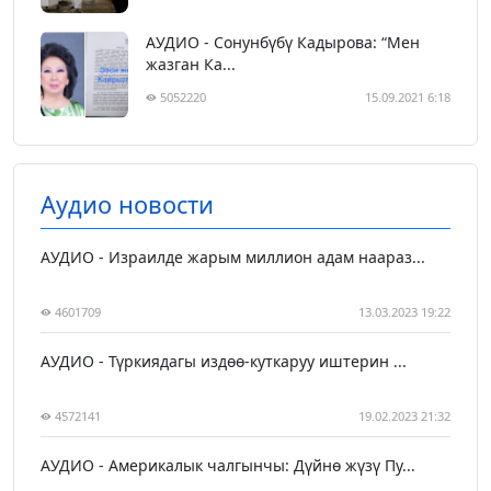
АУДИО - Сонунбүбү Кадырова: “Мен
жазган Ка...
5052220
15.09.2021 6:18
Аудио новости
АУДИО - Израилде жарым миллион адам наараз...
4601709
13.03.2023 19:22
АУДИО - Түркиядагы издөө-куткаруу иштерин ...
4572141
19.02.2023 21:32
АУДИО - Америкалык чалгынчы: Дүйнө жүзү Пу...