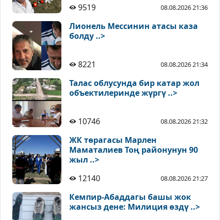
9519
08.08.2026 21:36
Лионель Мессинин атасы каза
болду ..>
8221
08.08.2026 21:34
Талас облусунда бир катар жол
объектилеринде жүргү ..>
10746
08.08.2026 21:32
ЖК төрагасы Марлен
Маматалиев Тоң районунун 90
жыл ..>
12140
08.08.2026 21:27
Кемпир-Абаддагы башы жок
жансыз дене: Милиция өздү ..>