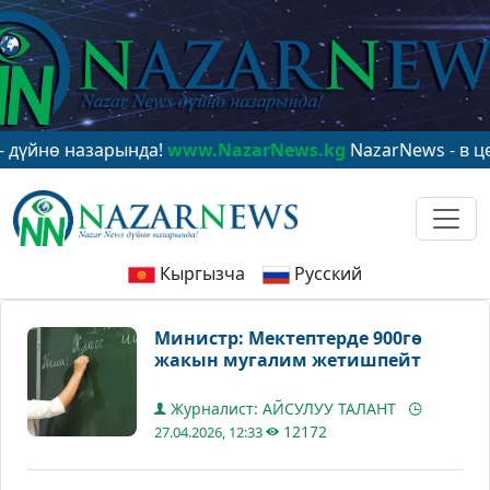
ө назарында!
www.NazarNews.kg
NazarNews - в центре
Кыргызча
Русский
Министр: Мектептерде 900гө
жакын мугалим жетишпейт
Журналист: АЙСУЛУУ ТАЛАНТ
12172
27.04.2026, 12:33