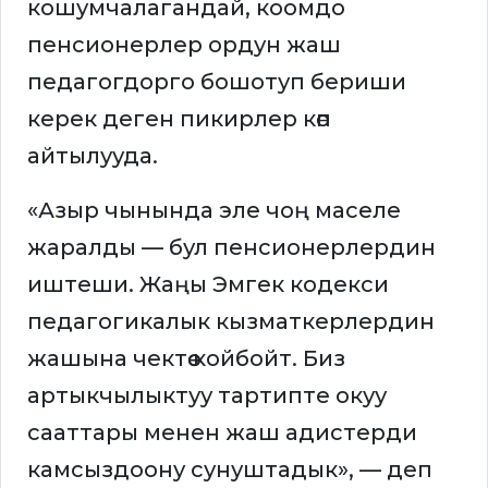
кошумчалагандай, коомдо
пенсионерлер ордун жаш
педагогдорго бошотуп бериши
керек деген пикирлер көп
айтылууда.
«Азыр чынында эле чоң маселе
жаралды — бул пенсионерлердин
иштеши. Жаңы Эмгек кодекси
педагогикалык кызматкерлердин
жашына чектөө койбойт. Биз
артыкчылыктуу тартипте окуу
сааттары менен жаш адистерди
камсыздоону сунуштадык», — деп