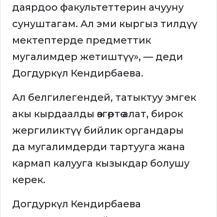
даярдоо факультеттерин ачууну
сунуштагам. Ал эми кыргыз тилдүү
мектептерде предметтик
мугалимдер жетиштүү», — деди
Догдуркүл Кендирбаева.
Ал белгилегендей, татыктуу эмгек
акы кырдаалды өзгөртө алат, бирок
жергиликтүү бийлик органдары
да мугалимдерди тартууга жана
кармап калууга кызыкдар болушу
керек.
Догдуркүл Кендирбаева