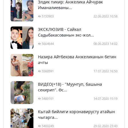
Элдик пикир: Анжелика Айчүрөк
Иманалиеваны...
5733903
22.06.2022 10:58
ЭКСКЛЮЗИВ - Сайкал
Садыбакасованын экс-жол...
5664644
08.06.2023 14:02
Назира Айтбекова Анжеликанын бетин
ачты
5560591
17.07.2022 16:50
ВИДЕО(+18) - "Муунтуп, башына
секирип". Өс...
5489161
14.07.2020 15:19
Кытай бийлиги коронавирусту атайын
чыгарга...
5400249
29.02.2020 23:43