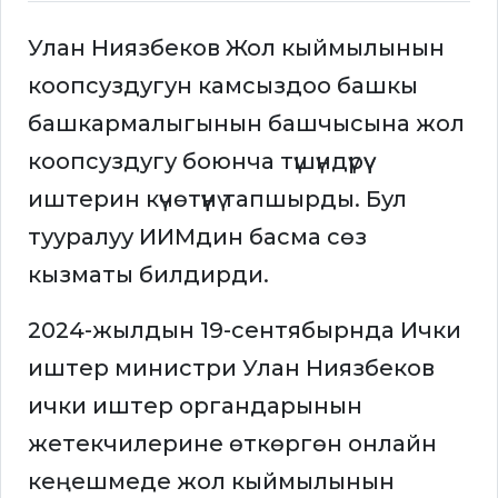
Улан Ниязбеков Жол кыймылынын
коопсуздугун камсыздоо башкы
башкармалыгынын башчысына жол
коопсуздугу боюнча түшүндүрүү
иштерин күчөтүүнү тапшырды. Бул
тууралуу ИИМдин басма сөз
кызматы билдирди.
2024-жылдын 19-сентябырнда Ички
иштер министри Улан Ниязбеков
ички иштер органдарынын
жетекчилерине өткөргөн онлайн
кеңешмеде жол кыймылынын