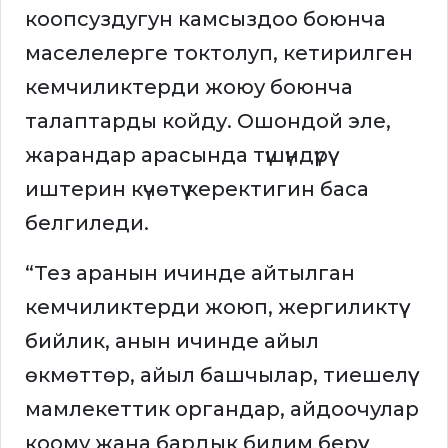
коопсуздугун камсыздоо боюнча
маселелерге токтолуп, кетирилген
кемчиликтерди жоюу боюнча
талаптарды койду. Ошондой эле,
жарандар арасында түшүндүрүү
иштерин күчөтүү керектигин баса
белгиледи.
“Тез аранын ичинде айтылган
кемчиликтерди жоюп, жергиликтүү
бийлик, анын ичинде айыл
өкмөттөр, айыл башчылар, тиешелүү
мамлекеттик органдар, айдоочулар
коому жана бардык билим берүү