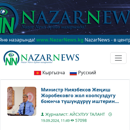
арында!
www.NazarNews.kg
NazarNews - в центре миро
Кыргызча
Русский
Министр Ниязбеков Жеңиш
Жоробековго жол коопсуздугу
боюнча түшүндүрүү иштерин
күчөтүүнү тапшырды
Журналист: АЙСУЛУУ ТАЛАНТ
57098
19.09.2024, 11:49