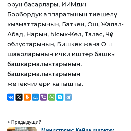
орун басарлары, ИИМдин
Борбордук аппаратынын тиешелүү
кызматтарынын, Баткен, Ош, Жалал-
Абад, Нарын, Ысык-Көл, Талас, Чүй
облустарынын, Бишкек жана Ош
шаарларынын ички иштер башкы
башкармалыктарынын,
башкармалыктарынын
жетекчилери катышты.
< Предыдущий
Министрлик: Кайра иштетүү