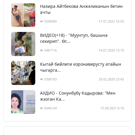
Назира Айтбекова Анжеликанын бетин
ачты
5558589
17.07.2022 16:50
ВИДЕО(+18) - "Муунтуп, башына
секирип". Өс...
5487116
14.07.2020 15:19
Кытай бийлиги коронавирусту атайын
чыгарга...
5398183
29.02.2020 23:43
АУДИО - Сонунбүбү Кадырова: “Мен
жазган Ка...
5046134
15.09.2021 6:18