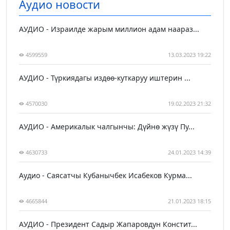
Аудио новости
АУДИО - Израилде жарым миллион адам наараз...
4599559
13.03.2023 19:22
АУДИО - Түркиядагы издөө-куткаруу иштерин ...
4570030
19.02.2023 21:32
АУДИО - Америкалык чалгынчы: Дүйнө жүзү Пу...
4630733
24.01.2023 14:39
Аудио - Саясатчы Кубанычбек Исабеков Курма...
4665844
21.01.2023 18:15
АУДИО - Президент Садыр Жапаровдун Констит...