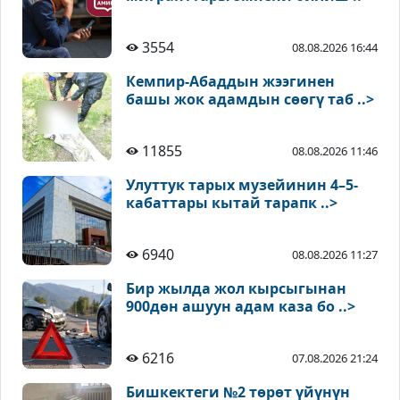
3554
08.08.2026 16:44
Кемпир-Абаддын жээгинен
башы жок адамдын сөөгү таб ..>
11855
08.08.2026 11:46
Улуттук тарых музейинин 4–5-
кабаттары кытай тарапк ..>
6940
08.08.2026 11:27
Бир жылда жол кырсыгынан
900дөн ашуун адам каза бо ..>
6216
07.08.2026 21:24
Бишкектеги №2 төрөт үйүнүн