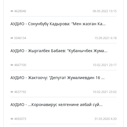
4628046
06.05.2022 13:15
АУДИО - Сонунбүбү Кадырова: “Мен жазган Ка...
5046134
15.09.2021 6:18
АУДИО - Жыргалбек Бабаев: “Кубанычбек Жума...
4667100
10.02.2021 23:17
АУДИО - Жактоочу: “Депутат Жумалиевдин 16 ...
4637192
10.02.2021 23:02
АУДИО - ...Коронавирус келгенине аябай сүй...
4692073
31.03.2020 4:20