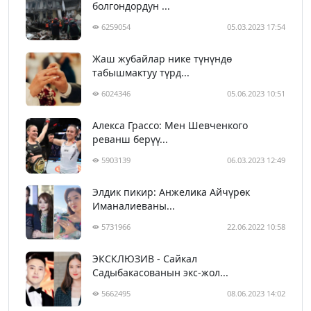
болгондордун ...
6259054
05.03.2023 17:54
Жаш жубайлар нике түнүндө
табышмактуу түрд...
6024346
05.06.2023 10:51
Алекса Грассо: Мен Шевченкого
реванш берүү...
5903139
06.03.2023 12:49
Элдик пикир: Анжелика Айчүрөк
Иманалиеваны...
5731966
22.06.2022 10:58
ЭКСКЛЮЗИВ - Сайкал
Садыбакасованын экс-жол...
5662495
08.06.2023 14:02