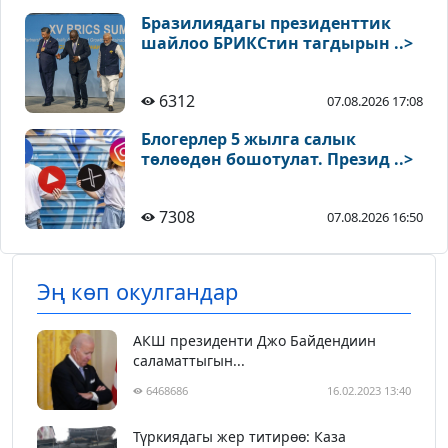
Бразилиядагы президенттик
шайлоо БРИКСтин тагдырын ..>
6312
07.08.2026 17:08
Блогерлер 5 жылга салык
төлөөдөн бошотулат. Презид ..>
7308
07.08.2026 16:50
Эң көп окулгандар
АКШ президенти Джо Байдендиин
саламаттыгын...
6468686
16.02.2023 13:40
Түркиядагы жер титирөө: Каза