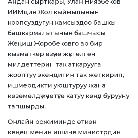
Андан сырткары, Улан Ниязбеков
ИИМдин Жол кыймылынын
коопсуздугун камсыздоо башкы
башкармалыгынын башчысы
Жеңиш Жоробековго ар бир
кызматкер өзүнө жүктөлгөн
милдеттерин так аткарууга
жооптуу экендигин так жеткирип,
ишмердикти уюштуруу жана
көзөмөлдү күчөтүүгө катуу көңүл бурууну
тапшырды.
Онлайн режиминде өткөн
кеңешменин ишине министрдин