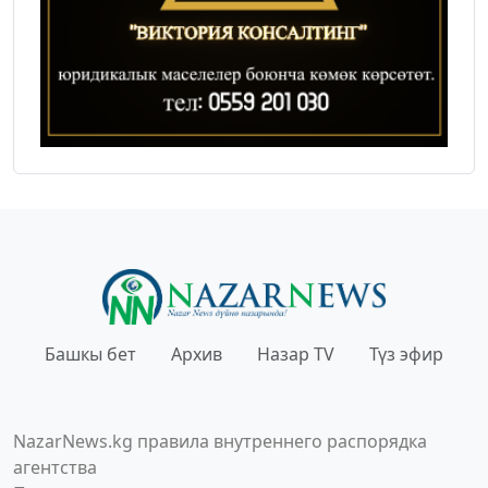
Башкы бет
Архив
Назар TV
Түз эфир
NazarNews.kg правила внутреннего распорядка
агентства