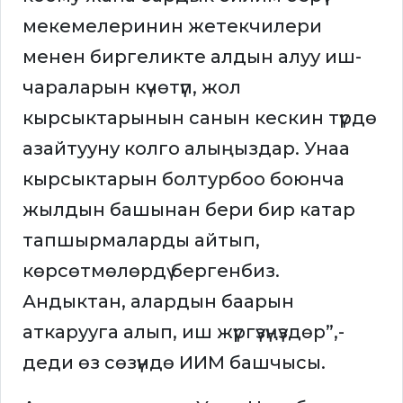
мекемелеринин жетекчилери
менен биргеликте алдын алуу иш-
чараларын күчөтүп, жол
кырсыктарынын санын кескин түрдө
азайтууну колго алыңыздар. Унаа
кырсыктарын болтурбоо боюнча
жылдын башынан бери бир катар
тапшырмаларды айтып,
көрсөтмөлөрдү бергенбиз.
Андыктан, алардын баарын
аткарууга алып, иш жүргүзүңүздөр”,-
деди өз сөзүндө ИИМ башчысы.