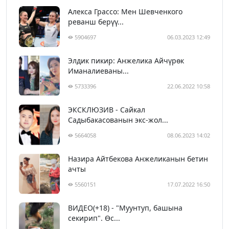
Алекса Грассо: Мен Шевченкого
реванш берүү...
5904697
06.03.2023 12:49
Элдик пикир: Анжелика Айчүрөк
Иманалиеваны...
5733396
22.06.2022 10:58
ЭКСКЛЮЗИВ - Сайкал
Садыбакасованын экс-жол...
5664058
08.06.2023 14:02
Назира Айтбекова Анжеликанын бетин
ачты
5560151
17.07.2022 16:50
ВИДЕО(+18) - "Муунтуп, башына
секирип". Өс...