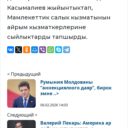
Касымалиев жыйынтыктап,
Мамлекеттик салык кызматынын
айрым кызматкерлерине
сыйлыктарды тапшырды.
< Предыдущий
Румыния Молдованы
“аннекциялоого даяр”, бирок
эмне ..>
06.02.2026 14:03
Следующий >
Валерий Пекарь: Америка ар