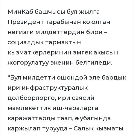
МинКаб башчысы бул жылга
Президент тарабынан коюлган
негизги милдеттердин бири –
социалдык тармактын
кызматкерлеринин эмгек акысын
жогорулатуу экенин белгиледи.
“Бул милдетти ошондой эле бардык
ири инфраструктуралык
долбоорлорго, ири саясий
мамлекеттик иш-чараларга
каражаттарды таап, өз убагында
каржылап турууда – Салык кызматы