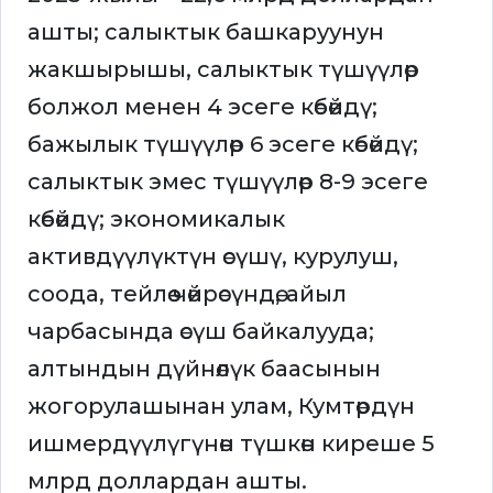
ашты; салыктык башкаруунун
жакшырышы, салыктык түшүүлөр
болжол менен 4 эсеге көбөйдү;
бажылык түшүүлөр 6 эсеге көбөйдү;
салыктык эмес түшүүлөр 8-9 эсеге
көбөйдү; экономикалык
активдүүлүктүн өсүшү, курулуш,
соода, тейлөө чөйрөсүндө, айыл
чарбасында өсүш байкалууда;
алтындын дүйнөлүк баасынын
жогорулашынан улам, Кумтөрдүн
ишмердүүлүгүнөн түшкөн киреше 5
млрд доллардан ашты.