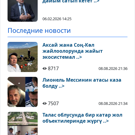
дайым сатып кетет ..>
06.02.2026 14:25
Последние новости
Аксай жана Соң-Көл
жайлоолорунда жайыт
экосистемал ..>
8717
08.08.2026 21:36
Лионель Мессинин атасы каза
болду ..>
7507
08.08.2026 21:34
Талас облусунда бир катар жол
объектилеринде жүргү ..>