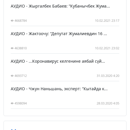
АУДИО - Жыргалбек Бабаев: “Кубанычбек Жума...
4668784
10.02.2021 23:17
АУДИО - Жактоочу: “Депутат Жумалиевдин 16 ...
4638810
10.02.2021 23:02
АУДИО - ...Коронавирус келгенине аябай сүй...
4693712
31.03.2020 4:20
АУДИО - Чжун Наньшань, эксперт: “Кытайда к...
4598094
28.03.2020 4:05