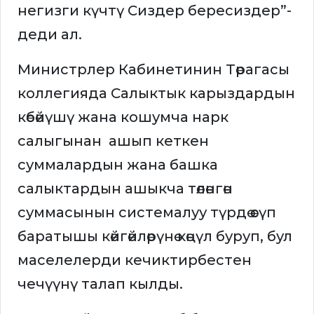
негизги күчтү Сиздер бересиздер”-
деди ал.
Министрлер Кабинетинин Төрагасы
коллегияда Салыктык карыздардын
көбөйүшү жана кошумча нарк
салыгынан ашып кеткен
суммалардын жана башка
салыктардын ашыкча төлөнгөн
суммасынын системалуу түрдө өсүп
баратышы көйгөйлөрүнө көңүл буруп, бул
маселелерди кечиктирбестен
чечүүнү талап кылды.