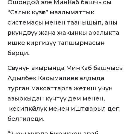
Ошондой эле МинКаб башчысы
“Салык күзөт” маалыматтык
системасы менен таанышып, аны
өркүндөтүү жана жакынкы аралыкта
ишке киргизүү тапшырмасын
берди.
Сөзүнүн акырында МинКаб башчысы
Адылбек Касымалиев алдыда
турган максаттарга жетиш үчүн
азыркыдан күчтүү дем менен,
кесипкөйлүк менен иштөө зарыл деп
белгиледи.
“2 күн мурда Бириккен араб