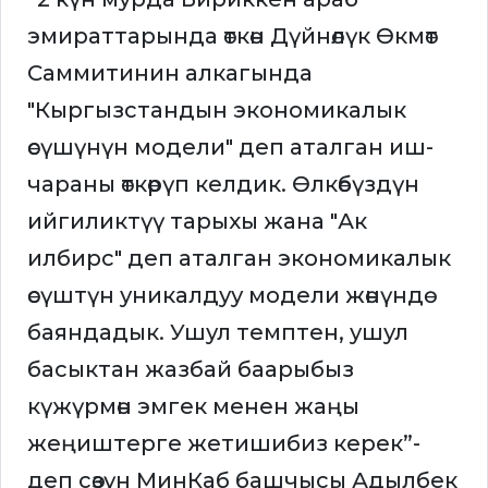
эмираттарында өткөн Дүйнөлүк Өкмөт
Саммитинин алкагында
"Кыргызстандын экономикалык
өсүшүнүн модели" деп аталган иш-
чараны өткөрүп келдик. Өлкөбүздүн
ийгиликтүү тарыхы жана "Ак
илбирс" деп аталган экономикалык
өсүштүн уникалдуу модели жөнүндө
баяндадык. Ушул темптен, ушул
басыктан жазбай баарыбыз
күжүрмөн эмгек менен жаңы
жеңиштерге жетишибиз керек”-
деп сөзүн МинКаб башчысы Адылбек