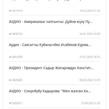
4571614
19.02.2023 21:32
АУДИО - Америкалык чалгынчы: Дүйнө жүзү Пу...
4632122
24.01.2023 14:39
Аудио - Саясатчы Кубанычбек Исабеков Курма...
4667439
21.01.2023 18:15
АУДИО - Президент Садыр Жапаровдун Констит...
4629645
06.05.2022 13:15
АУДИО - Сонунбүбү Кадырова: “Мен жазган Ка...
5050411
15.09.2021 6:18