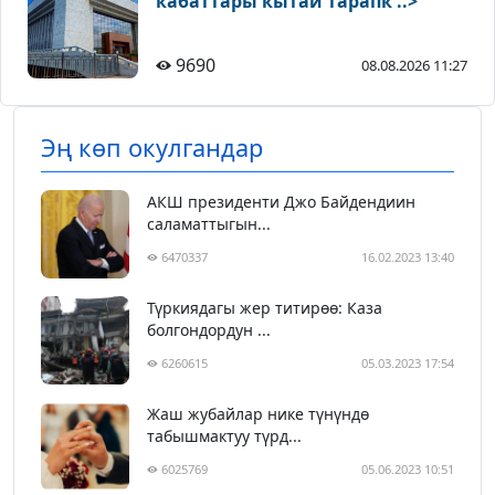
кабаттары кытай тарапк ..>
9690
08.08.2026 11:27
Эң көп окулгандар
АКШ президенти Джо Байдендиин
саламаттыгын...
6470337
16.02.2023 13:40
Түркиядагы жер титирөө: Каза
болгондордун ...
6260615
05.03.2023 17:54
Жаш жубайлар нике түнүндө
табышмактуу түрд...
6025769
05.06.2023 10:51