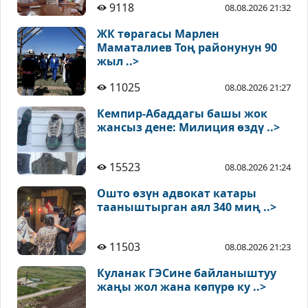
9118
08.08.2026 21:32
ЖК төрагасы Марлен
Маматалиев Тоң районунун 90
жыл ..>
11025
08.08.2026 21:27
Кемпир-Абаддагы башы жок
жансыз дене: Милиция өздү ..>
15523
08.08.2026 21:24
Ошто өзүн адвокат катары
тааныштырган аял 340 миң ..>
11503
08.08.2026 21:23
Куланак ГЭСине байланыштуу
жаңы жол жана көпүрө ку ..>