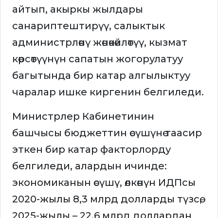
айтып, акыркы жылдары
санариптештирүү, салыктык
администрлөөнү жөнөкөйлөтүү, кызмат
көрсөтүүнүн сапатын жогорулатуу
багытында бир катар алгылыктуу
чаралар ишке киргенин белгиледи.
Министрлер Кабинетинин
башчысы бюджеттин өсүшүнө таасир
эткен бир катар факторлорду
белгиледи, алардын ичинде:
экономиканын өсүшү, өлкөнүн ИДПсы
2020-жылы 8,3 млрд долларды түзсө,
2025-жылы – 22,6 млрд доллардан