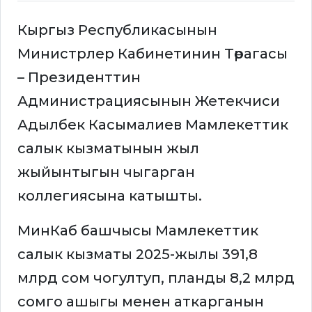
Кыргыз Республикасынын
Министрлер Кабинетинин Төрагасы
– Президенттин
Администрациясынын Жетекчиси
Адылбек Касымалиев Мамлекеттик
салык кызматынын жыл
жыйынтыгын чыгарган
коллегиясына катышты.
МинКаб башчысы Мамлекеттик
салык кызматы 2025-жылы 391,8
млрд сом чогултуп, планды 8,2 млрд
сомго ашыгы менен аткарганын