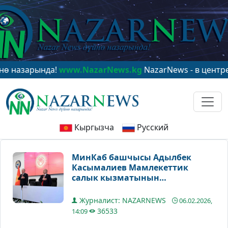
рында!
www.NazarNews.kg
NazarNews - в центре миров
Кыргызча
Русский
МинКаб башчысы Адылбек
Касымалиев Мамлекеттик
салык кызматынын
коллегиясына катышты
Журналист: NAZARNEWS
06.02.2026,
36533
14:09