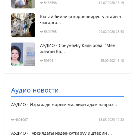
5488596
14.07.2020 15:19
Кытай бийлиги коронавирусту атайын
чыгарга...
5399795
29.02.2020 23:43
АУДИО - Сонунбүбү Кадырова: “Мен
жазган Ка...
5050411
15.09.2021 6:18
Аудио новости
АУДИО - Израилде жарым миллион адам наараз...
4601067
13.03.2023 19:22
АУДИО - Түркиядагы издөө-куткаруу иштерин ...