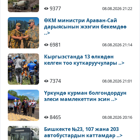
9377
08.08.2026 21:22
ӨКМ министри Араван-Сай
дарыясынын жээгин бекемдөө
..>
6981
08.08.2026 21:14
Кыргызстанда 13 өлкөдөн
келген тоо куткаруучулары ..>
7374
08.08.2026 21:01
Үркүндө курман болгондордун
элеси мамлекеттин эсин ..>
8465
08.08.2026 20:16
Бишкекте №23, 107 жана 203
автобустардын каттамдар ..>