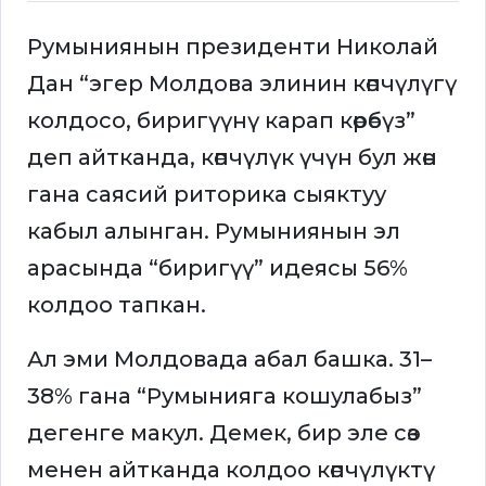
Румыниянын президенти Николай
Дан “эгер Молдова элинин көпчүлүгү
колдосо, биригүүнү карап көрөбүз”
деп айтканда, көпчүлүк үчүн бул жөн
гана саясий риторика сыяктуу
кабыл алынган. Румыниянын эл
арасында “биригүү” идеясы 56%
колдоо тапкан.
Ал эми Молдовада абал башка. 31–
38% гана “Румынияга кошулабыз”
дегенге макул. Демек, бир эле сөз
менен айтканда колдоо көпчүлүктү