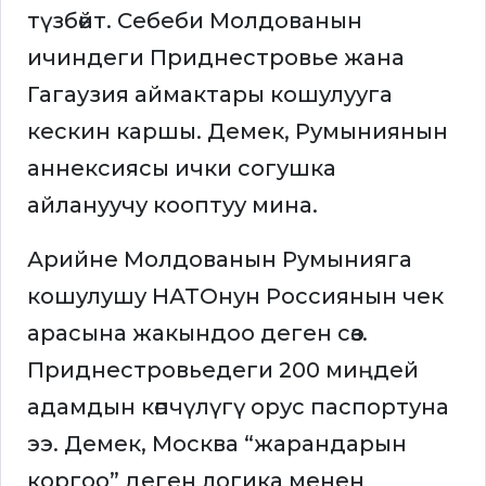
түзбөйт. Себеби Молдованын
ичиндеги Приднестровье жана
Гагаузия аймактары кошулууга
кескин каршы. Демек, Румыниянын
аннексиясы ички согушка
айлануучу кооптуу мина.
Арийне Молдованын Румынияга
кошулушу НАТОнун Россиянын чек
арасына жакындоо деген сөз.
Приднестровьедеги 200 миңдей
адамдын көпчүлүгү орус паспортуна
ээ. Демек, Москва “жарандарын
коргоо” деген логика менен