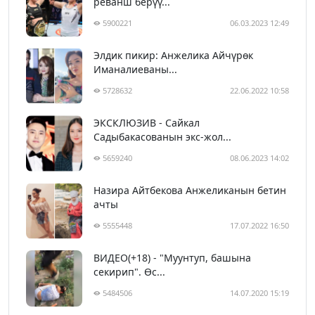
реванш берүү...
5900221
06.03.2023 12:49
Элдик пикир: Анжелика Айчүрөк
Иманалиеваны...
5728632
22.06.2022 10:58
ЭКСКЛЮЗИВ - Сайкал
Садыбакасованын экс-жол...
5659240
08.06.2023 14:02
Назира Айтбекова Анжеликанын бетин
ачты
5555448
17.07.2022 16:50
ВИДЕО(+18) - "Муунтуп, башына
секирип". Өс...
5484506
14.07.2020 15:19