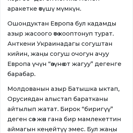
аракетке өтүшү мүмкүн.
Ошондуктан Европа бул кадамды
азыр жасоого өтө кооптонуп турат.
Анткени Украинадагы согуштан
кийин, жаңы согуш очогун ачуу
Европа үчүн “өзүнө от жагуу” дегенге
барабар.
Молдованын азыр Батышка ыктап,
Орусиядан алыстап баратканы
айтылып жатат. Бирок “биригүү”
деген сөз жөн гана бир мамлекеттин
аймагын кеңейтүү эмес. Бул жаңы