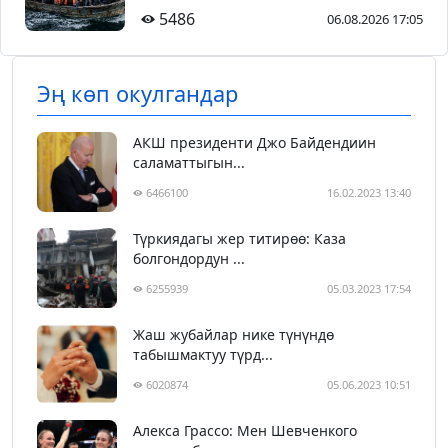
5486
06.08.2026 17:05
Эң көп окулгандар
АКШ президенти Джо Байдендиин
саламаттыгын...
6466100
16.02.2023 13:40
Түркиядагы жер титирөө: Каза
болгондордун ...
6255939
05.03.2023 17:54
Жаш жубайлар нике түнүндө
табышмактуу түрд...
6020874
05.06.2023 10:51
Алекса Грассо: Мен Шевченкого