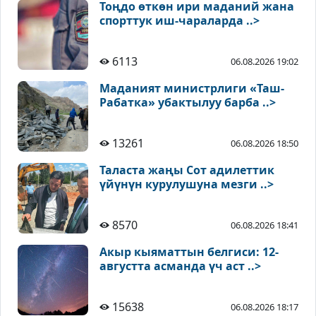
Тоңдо өткөн ири маданий жана
спорттук иш-чараларда ..>
6113
06.08.2026 19:02
Маданият министрлиги «Таш-
Рабатка» убактылуу барба ..>
13261
06.08.2026 18:50
Таласта жаңы Сот адилеттик
үйүнүн курулушуна мезги ..>
8570
06.08.2026 18:41
Акыр кыяматтын белгиси: 12-
августта асманда үч аст ..>
15638
06.08.2026 18:17