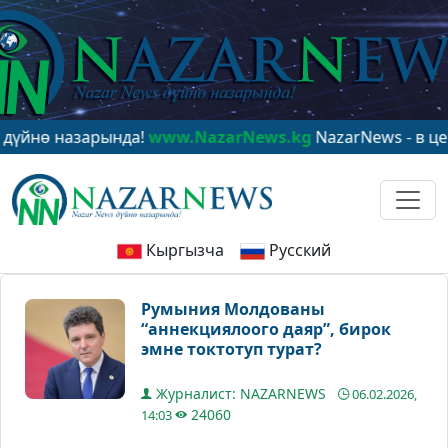
 назарында!
www.NazarNews.kg
NazarNews - в центре 
Кыргызча
Русский
Румыния Молдованы
“аннекциялоого даяр”, бирок
эмне токтотуп турат?
Журналист: NAZARNEWS
06.02.2026,
24060
14:03