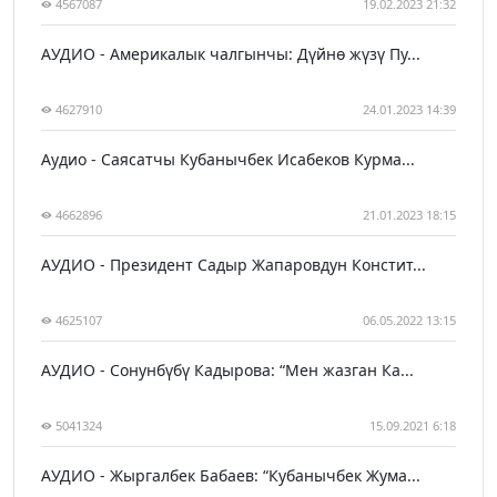
4567087
19.02.2023 21:32
АУДИО - Америкалык чалгынчы: Дүйнө жүзү Пу...
4627910
24.01.2023 14:39
Аудио - Саясатчы Кубанычбек Исабеков Курма...
4662896
21.01.2023 18:15
АУДИО - Президент Садыр Жапаровдун Констит...
4625107
06.05.2022 13:15
АУДИО - Сонунбүбү Кадырова: “Мен жазган Ка...
5041324
15.09.2021 6:18
АУДИО - Жыргалбек Бабаев: “Кубанычбек Жума...