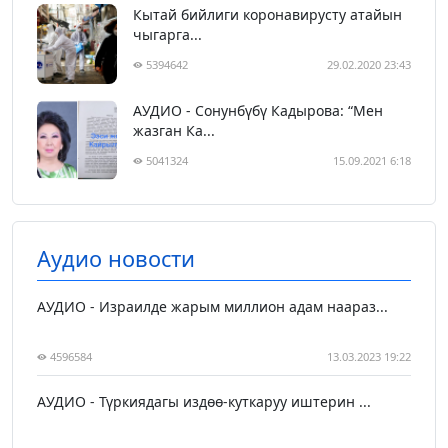
Кытай бийлиги коронавирусту атайын
чыгарга...
5394642
29.02.2020 23:43
АУДИО - Сонунбүбү Кадырова: “Мен
жазган Ка...
5041324
15.09.2021 6:18
Аудио новости
АУДИО - Израилде жарым миллион адам наараз...
4596584
13.03.2023 19:22
АУДИО - Түркиядагы издөө-куткаруу иштерин ...