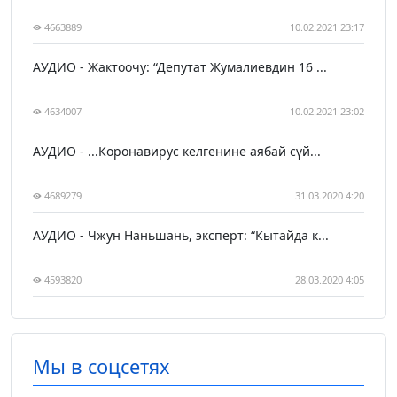
4663889
10.02.2021 23:17
АУДИО - Жактоочу: “Депутат Жумалиевдин 16 ...
4634007
10.02.2021 23:02
АУДИО - ...Коронавирус келгенине аябай сүй...
4689279
31.03.2020 4:20
АУДИО - Чжун Наньшань, эксперт: “Кытайда к...
4593820
28.03.2020 4:05
Мы в соцсетях