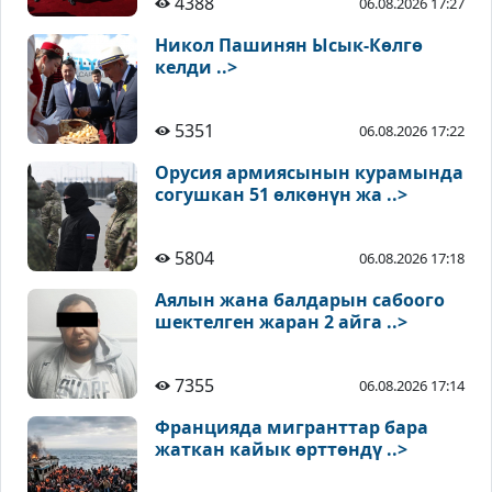
4388
06.08.2026 17:27
Никол Пашинян Ысык-Көлгө
келди ..>
5351
06.08.2026 17:22
Орусия армиясынын курамында
согушкан 51 өлкөнүн жа ..>
5804
06.08.2026 17:18
Аялын жана балдарын сабоого
шектелген жаран 2 айга ..>
7355
06.08.2026 17:14
Францияда мигранттар бара
жаткан кайык өрттөндү ..>