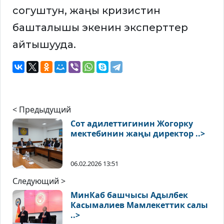
согуштун, жаңы кризистин
башталышы экенин эксперттер
айтышууда.
< Предыдущий
Сот адилеттигинин Жогорку
мектебинин жаңы директор ..>
06.02.2026 13:51
Следующий >
МинКаб башчысы Адылбек
Касымалиев Мамлекеттик салы
..>