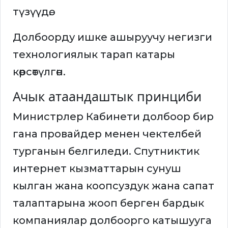
түзүүдө.
Долбоорду ишке ашыруучу негизги
технологиялык тарап катары
көрсөтүлгөн.
Ачык атаандаштык принциби
Министрлер Кабинети долбоор бир
гана провайдер менен чектелбей
турганын белгиледи. Спутниктик
интернет кызматтарын сунуш
кылган жана коопсуздук жана сапат
талаптарына жооп берген бардык
компаниялар долбоорго катышууга