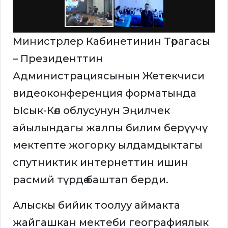
Министрлер Кабинетинин Төрагасы
– Президенттин
Администрациясынын Жетекчиси
видеоконференция форматында
Ысык-Көл облусунун Эңилчек
айылындагы жалпы билим берүүчү
мектепте жогорку ылдамдыктагы
спутниктик интернеттин ишин
расмий түрдө баштап берди.
Алыскы бийик тоолуу аймакта
жайгашкан мектеби географиялык