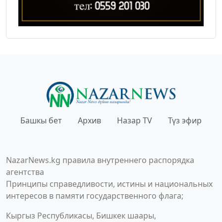
Башкы бет
Архив
Назар TV
Түз эфир
NazarNews.kg правила внутреннего распорядка
агентства
Принципы справедливости, истины и национальных
интересов в памяти государственного флага;
Кыргыз Республикасы, Бишкек шаары,