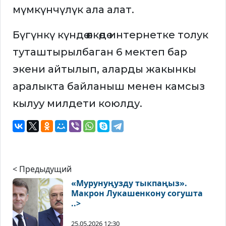
мүмкүнчүлүк ала алат.
Бүгүнкү күндө өлкөдө интернетке толук
туташтырылбаган 6 мектеп бар
экени айтылып, аларды жакынкы
аралыкта байланыш менен камсыз
кылуу милдети коюлду.
< Предыдущий
«Мурунуңузду тыкпаңыз».
Макрон Лукашенкону согушта
..>
25.05.2026 12:30