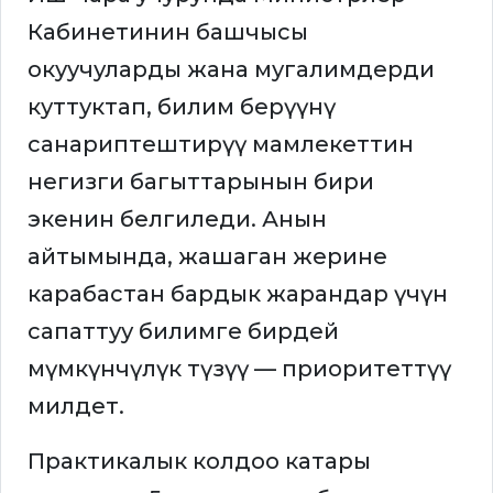
Кабинетинин башчысы
окуучуларды жана мугалимдерди
куттуктап, билим берүүнү
санариптештирүү мамлекеттин
негизги багыттарынын бири
экенин белгиледи. Анын
айтымында, жашаган жерине
карабастан бардык жарандар үчүн
сапаттуу билимге бирдей
мүмкүнчүлүк түзүү — приоритеттүү
милдет.
Практикалык колдоо катары