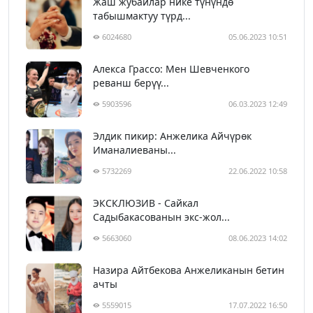
Жаш жубайлар нике түнүндө
табышмактуу түрд...
6024680
05.06.2023 10:51
Алекса Грассо: Мен Шевченкого
реванш берүү...
5903596
06.03.2023 12:49
Элдик пикир: Анжелика Айчүрөк
Иманалиеваны...
5732269
22.06.2022 10:58
ЭКСКЛЮЗИВ - Сайкал
Садыбакасованын экс-жол...
5663060
08.06.2023 14:02
Назира Айтбекова Анжеликанын бетин
ачты
5559015
17.07.2022 16:50