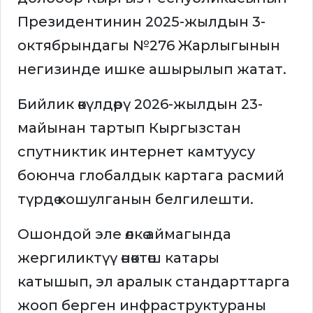
Президентинин 2025-жылдын 3-
октябрындагы №276 Жарлыгынын
негизинде ишке ашырылып жатат.
Бийлик өкүлдөрү 2026-жылдын 23-
майынан тартып Кыргызстан
спутниктик интернет камтуусу
боюнча глобалдык картага расмий
түрдө кошулганын белгилешти.
Ошондой эле өлкө аймагында
жергиликтүү өнөктөш катары
катышып, эл аралык стандарттарга
жооп берген инфраструктураны