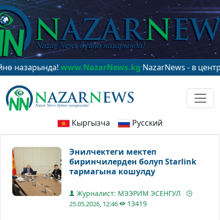
ында!
www.NazarNews.kg
NazarNews - в центре мирово
Кыргызча
Русский
Энилчектеги мектеп
биринчилерден болуп Starlink
тармагына кошулду
Журналист: МЭЭРИМ ЭСЕНГУЛ
13419
25.05.2026, 12:46