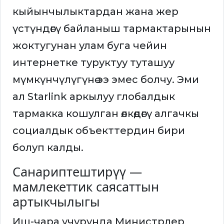
кыйынчылыктардан жана жер
үстүндөгү байланыш тармактарынын
жоктугунан улам буга чейин
интернетке туруктуу туташуу
мүмкүнчүлүгүнө ээ эмес болчу. Эми
ал Starlink аркылуу глобалдык
тармакка кошулган өлкөдөгү алгачкы
социалдык объекттердин бири
болуп калды.
Санариптештирүү —
мамлекеттик саясаттын
артыкчылыгы
Иш-чара учурунда Министрлер