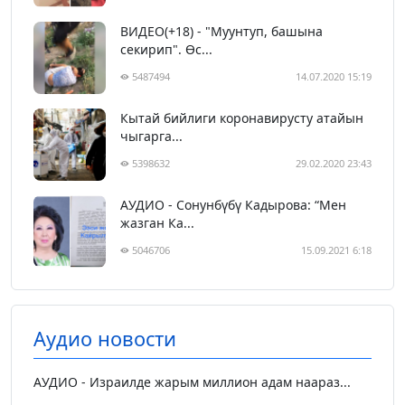
ВИДЕО(+18) - "Муунтуп, башына
секирип". Өс...
5487494
14.07.2020 15:19
Кытай бийлиги коронавирусту атайын
чыгарга...
5398632
29.02.2020 23:43
АУДИО - Сонунбүбү Кадырова: “Мен
жазган Ка...
5046706
15.09.2021 6:18
Аудио новости
АУДИО - Израилде жарым миллион адам наараз...