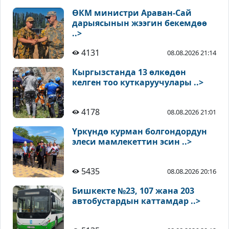
ӨКМ министри Араван-Сай
дарыясынын жээгин бекемдөө
..>
4131
08.08.2026 21:14
Кыргызстанда 13 өлкөдөн
келген тоо куткаруучулары ..>
4178
08.08.2026 21:01
Үркүндө курман болгондордун
элеси мамлекеттин эсин ..>
5435
08.08.2026 20:16
Бишкекте №23, 107 жана 203
автобустардын каттамдар ..>