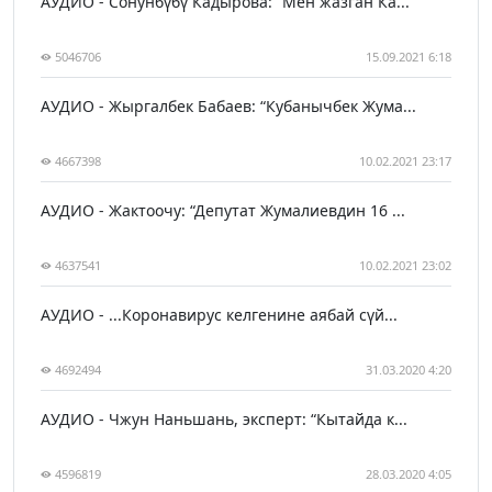
АУДИО - Сонунбүбү Кадырова: “Мен жазган Ка...
5046706
15.09.2021 6:18
АУДИО - Жыргалбек Бабаев: “Кубанычбек Жума...
4667398
10.02.2021 23:17
АУДИО - Жактоочу: “Депутат Жумалиевдин 16 ...
4637541
10.02.2021 23:02
АУДИО - ...Коронавирус келгенине аябай сүй...
4692494
31.03.2020 4:20
АУДИО - Чжун Наньшань, эксперт: “Кытайда к...
4596819
28.03.2020 4:05