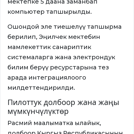
мектепке 5 даана заманбап
компьютер тапшырылды.
Ошондой эле тиешелүү тапшырма
берилип, Эңилчек мектебин
мамлекеттик санариптик
системаларга жана электрондук
билим берүү ресурстарына тез
арада интеграциялоого
милдеттендирилди.
Пилоттук долбоор жана жаңы
мүмкүнчүлүктөр
Расмий маалыматка ылайык,
долбоор Кыргыз Республикасынын