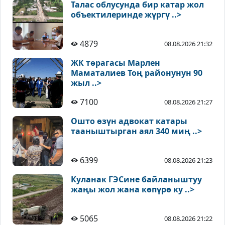
Талас облусунда бир катар жол
объектилеринде жүргү ..>
4879
08.08.2026 21:32
ЖК төрагасы Марлен
Маматалиев Тоң районунун 90
жыл ..>
7100
08.08.2026 21:27
Ошто өзүн адвокат катары
тааныштырган аял 340 миң ..>
6399
08.08.2026 21:23
Куланак ГЭСине байланыштуу
жаңы жол жана көпүрө ку ..>
5065
08.08.2026 21:22