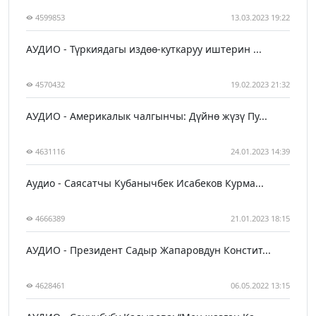
4599853
13.03.2023 19:22
АУДИО - Түркиядагы издөө-куткаруу иштерин ...
4570432
19.02.2023 21:32
АУДИО - Америкалык чалгынчы: Дүйнө жүзү Пу...
4631116
24.01.2023 14:39
Аудио - Саясатчы Кубанычбек Исабеков Курма...
4666389
21.01.2023 18:15
АУДИО - Президент Садыр Жапаровдун Констит...
4628461
06.05.2022 13:15