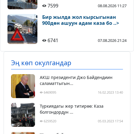
7599
08.08.2026 11:27
Бир жылда жол кырсыгынан
900дөн ашуун адам каза бо ..>
6741
07.08.2026 21:24
Эң көп окулгандар
АКШ президенти Джо Байдендиин
саламаттыгын...
6469095
16.02.2023 13:40
Түркиядагы жер титирөө: Каза
болгондордун ...
6259520
05.03.2023 17:54