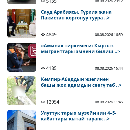
5135
08.08.2026 20:12
Сауд Арабиясы, Түркия жана
Пакистан коргонуу туура ..>
4849
08.08.2026 16:59
«Амина» тиркемеси: Кыргыз
мигранттары эмнени билиш ..>
4185
08.08.2026 16:44
Кемпир-Абаддын жээгинен
башы жок адамдын сөөгү таб ..>
12954
08.08.2026 11:46
Улуттук тарых музейинин 4–5-
кабаттары кытай тарапк ..>