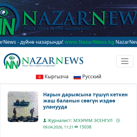
- дүйнө назарында!
www.NazarNews.kg
NazarNews - в 
Кыргызча
Русский
Нарын дарыясына түшүп кеткен
жаш баланын сөөгүн издөө
уланууда
Журналист: МЭЭРИМ ЭСЕНГУЛ
15038
09.04.2026, 11:21