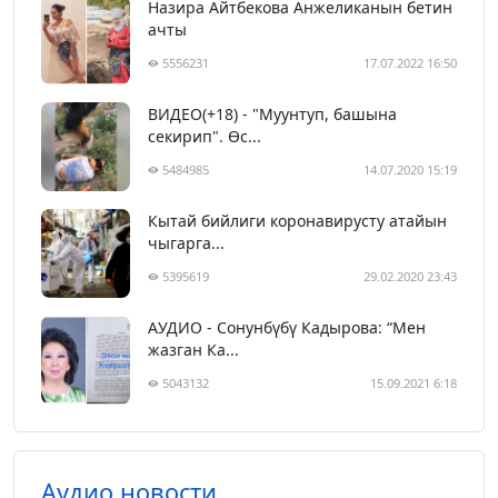
Назира Айтбекова Анжеликанын бетин
ачты
5556231
17.07.2022 16:50
ВИДЕО(+18) - "Муунтуп, башына
секирип". Өс...
5484985
14.07.2020 15:19
Кытай бийлиги коронавирусту атайын
чыгарга...
5395619
29.02.2020 23:43
АУДИО - Сонунбүбү Кадырова: “Мен
жазган Ка...
5043132
15.09.2021 6:18
Аудио новости