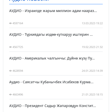
АУДИО - Израилде жарым миллион адам наараз...
4597164
13.03.2023 19:22
АУДИО - Түркиядагы издөө-куткаруу иштерин ...
4567725
19.02.2023 21:32
АУДИО - Америкалык чалгынчы: Дүйнө жүзү Пу...
4628594
24.01.2023 14:39
Аудио - Саясатчы Кубанычбек Исабеков Курма...
4663496
21.01.2023 18:15
АУДИО - Президент Садыр Жапаровдун Констит...