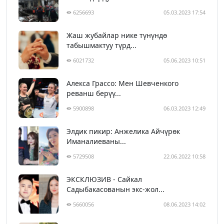
6256693
05.03.2023 17:54
Жаш жубайлар нике түнүндө
табышмактуу түрд...
6021732
05.06.2023 10:51
Алекса Грассо: Мен Шевченкого
реванш берүү...
5900898
06.03.2023 12:49
Элдик пикир: Анжелика Айчүрөк
Иманалиеваны...
5729508
22.06.2022 10:58
ЭКСКЛЮЗИВ - Сайкал
Садыбакасованын экс-жол...
5660056
08.06.2023 14:02