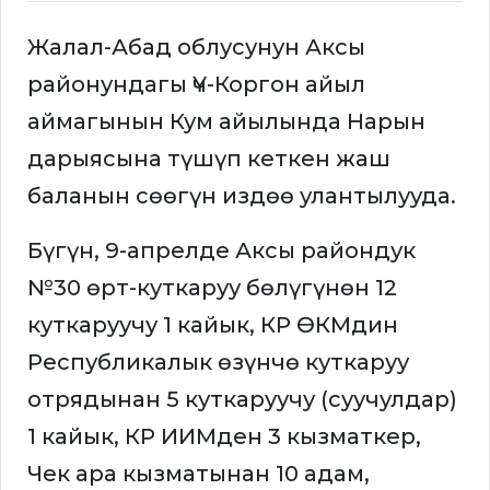
Жалал-Абад облусунун Аксы
районундагы Үч-Коргон айыл
аймагынын Кум айылында Нарын
дарыясына түшүп кеткен жаш
баланын сөөгүн издөө улантылууда.
Бүгүн, 9-апрелде Аксы райондук
№30 өрт-куткаруу бөлүгүнөн 12
куткаруучу 1 кайык, КР ӨКМдин
Республикалык өзүнчө куткаруу
отрядынан 5 куткаруучу (суучулдар)
1 кайык, КР ИИМден 3 кызматкер,
Чек ара кызматынан 10 адам,