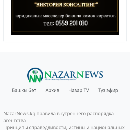
Башкы бет
Архив
Назар TV
Түз эфир
NazarNews.kg правила внутреннего распорядка
агентства
Принципы справедливости, истины и национальных