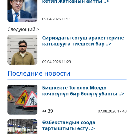
кетип жатканын айтты ..>
09.04.2026 11:11
Следующий >
Сириядагы согуш аракеттерине
катышууга тиешеси бар ..>
09.04.2026 11:23
Последние новости
Бишкекте Тоголок Молдо
көчөсүнүн бир бөлүгү убакты ..>
39
07.08.2026 17:43
Өзбекстандын соода
тартыштыгы өстү ..>