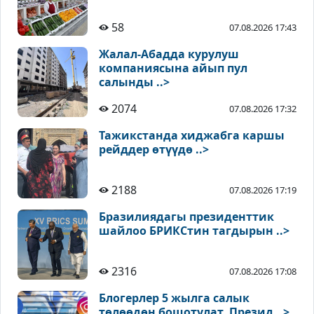
58
07.08.2026 17:43
Жалал-Абадда курулуш
компаниясына айып пул
салынды ..>
2074
07.08.2026 17:32
Тажикстанда хиджабга каршы
рейддер өтүүдө ..>
2188
07.08.2026 17:19
Бразилиядагы президенттик
шайлоо БРИКСтин тагдырын ..>
2316
07.08.2026 17:08
Блогерлер 5 жылга салык
төлөөдөн бошотулат. Презид ..>