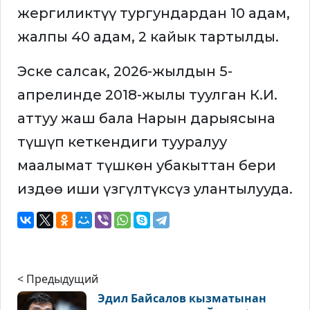
жергиликтүү тургундардан 10 адам,
жалпы 40 адам, 2 кайык тартылды.
Эске салсак, 2026-жылдын 5-
апрелинде 2018-жылы туулган К.И.
аттуу жаш бала Нарын дарыясына
түшүп кеткендиги тууралуу
маалымат түшкөн убакыттан бери
издөө иши үзгүлтүксүз улантылууда.
< Предыдущий
Эдил Байсалов кызматынан