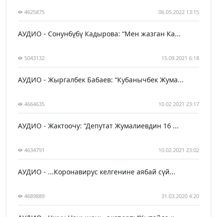
4625875
06.05.2022 13:15
АУДИО - Сонунбүбү Кадырова: “Мен жазган Ка...
5043132
15.09.2021 6:18
АУДИО - Жыргалбек Бабаев: “Кубанычбек Жума...
4664635
10.02.2021 23:17
АУДИО - Жактоочу: “Депутат Жумалиевдин 16 ...
4634791
10.02.2021 23:02
АУДИО - ...Коронавирус келгенине аябай сүй...
4689889
31.03.2020 4:20