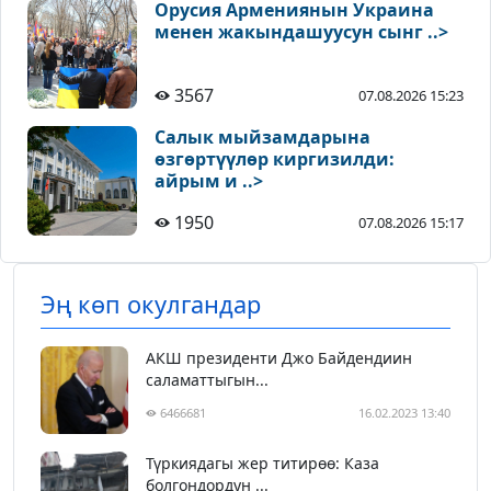
Орусия Армениянын Украина
менен жакындашуусун сынг ..>
3567
07.08.2026 15:23
Салык мыйзамдарына
өзгөртүүлөр киргизилди:
айрым и ..>
1950
07.08.2026 15:17
Эң көп окулгандар
АКШ президенти Джо Байдендиин
саламаттыгын...
6466681
16.02.2023 13:40
Түркиядагы жер титирөө: Каза
болгондордун ...