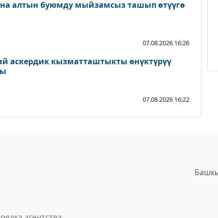
ана алтын буюмду мыйзамсыз ташып өтүүгө
07.08.2026 16:26
ай аскердик кызматташтыкты өнүктүрүү
ды
07.08.2026 16:22
Башкы
рядка агентства