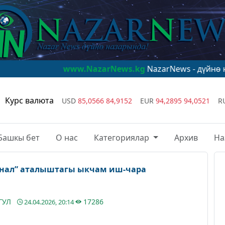
www.NazarNews.kg
NazarNews - дүйнө назарында!
w
Курс валюта
USD
85,0566
84,9152
EUR
94,2895
94,0521
R
Башкы бет
О нас
Категориялар
Архив
На
енал” аталыштагы ыкчам иш-чара
ГУЛ
17286
24.04.2026, 20:14