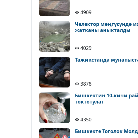
4909
Челектор мөңгүсүндө и
жатканы аныкталды
4029
Тажикстанда мунапыст
3878
Бишкектин 10-кичи рай
токтотулат
4350
Бишкекте Тоголок Молд