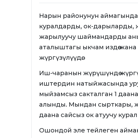
Нарын районунун аймагында 
куралдарды, ок-дарыларды, 
жарылуучу шаймандарды аны
аталыштагы ыкчам издөө жана
жүргүзүлүүдө.
Иш-чаранын жүрүшүндө жүргү
иштердин натыйжасында уру
мыйзамсыз сакталган 1 даана
алынды. Мындан сырткары, ж
даана сайсыз ок атуучу кур
Ошондой эле тейлеген айма