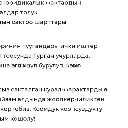
ар юридикалык жактардын
ралдар толук
дын сактоо шарттары
еринин туугандары ички иштер
ттоосунда турган учурларда,
згөчө көңүл бурулуп, көзөмөл
ыз сакталган курал-жарактарды өз
ыйзам алдында жоопкерчиликтен
скертебиз. Коомдук коопсуздукту
ым кошолу!