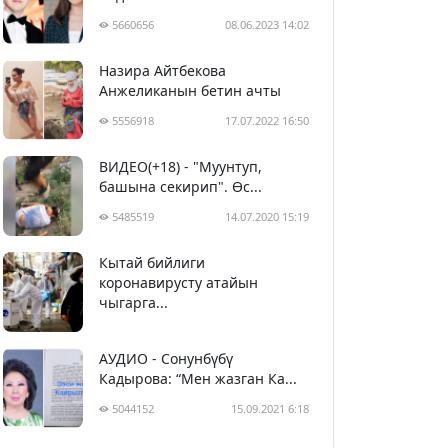
5660656
08.06.2023 14:02
Назира Айтбекова
Анжеликанын бетин ачты
5556918
17.07.2022 16:50
ВИДЕО(+18) - "Муунтуп,
башына секирип". Өс...
5485519
14.07.2020 15:19
Кытай бийлиги
5396344
29.02.2020 23:43
коронавирусту атайын
чыгарга...
АУДИО - Сонунбүбү
Кадырова: “Мен жазган Ка...
5044152
15.09.2021 6:18