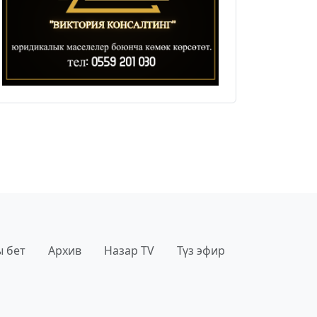
 бет
Архив
Назар TV
Түз эфир