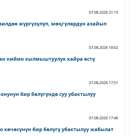
07.08.2026 21:15
зилдөө жүргүзүлүп, мөңгүлөрдүн азайып
07.08.2026 18:02
ан кийин кылмыштуулук кайра өстү
07.08.2026 17:51
онунун бир бөлүгүндө суу убактылуу
07.08.2026 17:46
о көчөсүнүн бир бөлүгү убактылуу жабылат