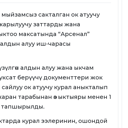
мыйзамсыз сакталган ок атуучу
жарылуучу заттарды жана
ктоо максатында “Арсенал”
 алдын алуу иш-чарасы
зүлгөн алдын алуу жана ыкчам
ксат берүүчү документтери жок
 сайлуу ок атуучу курал аныкталып
аран тарабынан өз ыктыяры менен 1
ал тапшырылды.
ктарда курал ээлеринин, ошондой