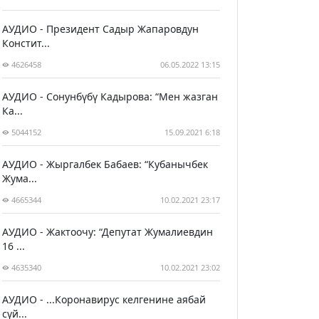
АУДИО - Президент Садыр Жапаровдун
Констит...
4626458
06.05.2022 13:15
АУДИО - Сонунбүбү Кадырова: “Мен жазган
Ка...
5044152
15.09.2021 6:18
АУДИО - Жыргалбек Бабаев: “Кубанычбек
Жума...
4665344
10.02.2021 23:17
АУДИО - Жактоочу: “Депутат Жумалиевдин
16 ...
4635340
10.02.2021 23:02
АУДИО - ...Коронавирус келгенине аябай
сүй...