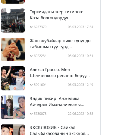
Түркиядагы жер титирөө:
Каза болгондордун ...
6257379
05.03.2023 17:54
Жаш жубайлар нике түнүндө
табышмактуу түрд...
6022234
05.06.2023 10:51
Алекса Грассо: Мен
Шевченкого реванш берүү...
5901604
06.03.2023 12:49
Элдик пикир: Анжелика
Айчүрөк Иманалиеваны...
5730078
22.06.2022 10:58
ЭКСКЛЮЗИВ - Сайкал
Садыбакасованын экс-жол...