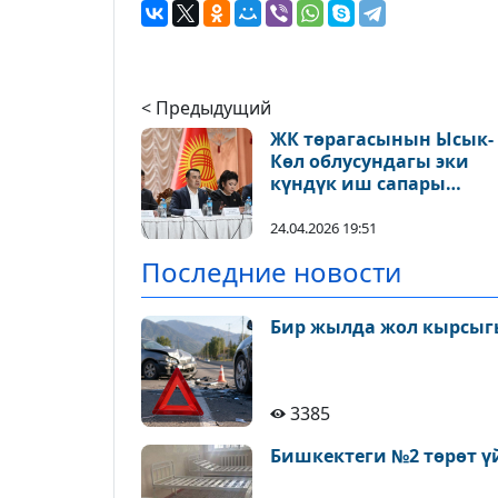
< Предыдущий
ЖК төрагасынын Ысык-
Көл облусундагы эки
күндүк иш сапары
жыйынтыкталды
24.04.2026 19:51
Последние новости
Бир жылда жол кырсыгы
3385
Бишкектеги №2 төрөт ү