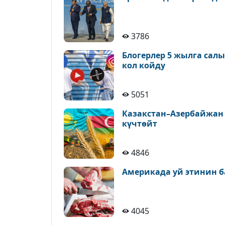
3786
Блогерлер 5 жылга сал
кол койду
5051
Казакстан–Азербайжан
күчтөйт
4846
Америкада уй этинин б
4045