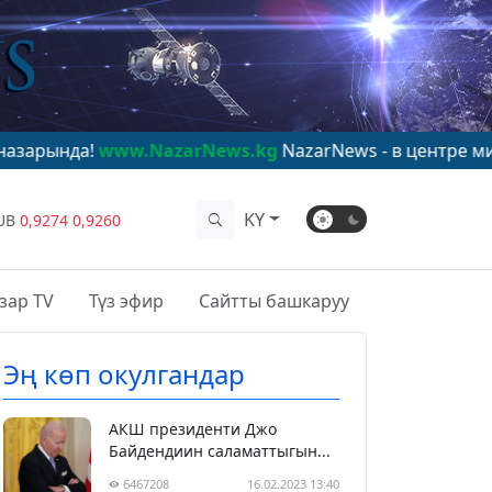
ww.NazarNews.kg
NazarNews - в центре мирового вни
KY
UB
0,9274
0,9260
зар TV
Түз эфир
Сайтты башкаруу
Эң көп окулгандар
АКШ президенти Джо
Байдендиин саламаттыгын...
6467208
16.02.2023 13:40