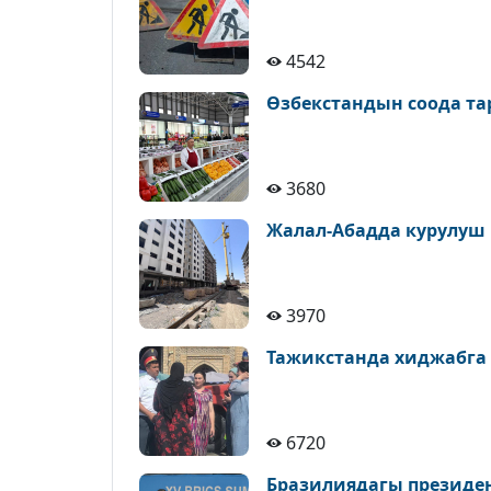
4542
Өзбекстандын соода т
3680
Жалал-Абадда курулуш
3970
Тажикстанда хиджабга
6720
Бразилиядагы президе