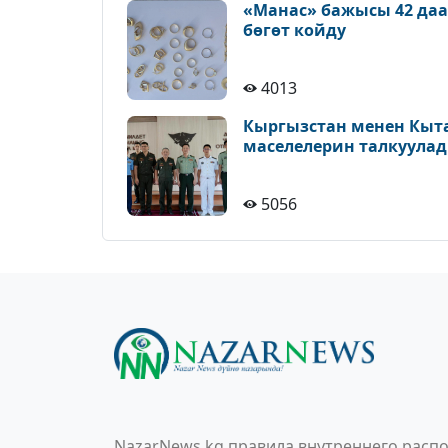
«Манас» бажысы 42 да
бөгөт койду
4013
Кыргызстан менен Кыт
маселелерин талкуула
5056
NazarNews.kg правила внутреннего распо