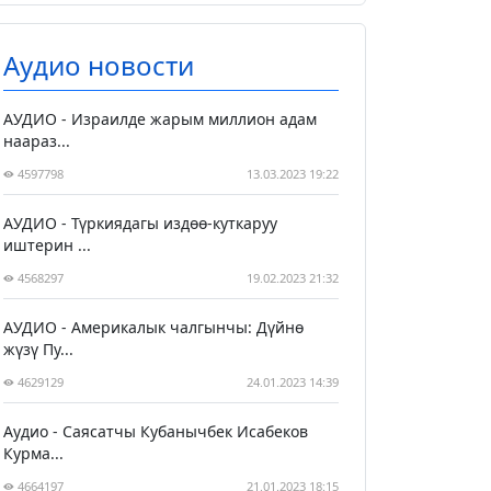
Аудио новости
АУДИО - Израилде жарым миллион адам
наараз...
4597798
13.03.2023 19:22
АУДИО - Түркиядагы издөө-куткаруу
иштерин ...
4568297
19.02.2023 21:32
АУДИО - Америкалык чалгынчы: Дүйнө
жүзү Пу...
4629129
24.01.2023 14:39
Аудио - Саясатчы Кубанычбек Исабеков
Курма...
4664197
21.01.2023 18:15