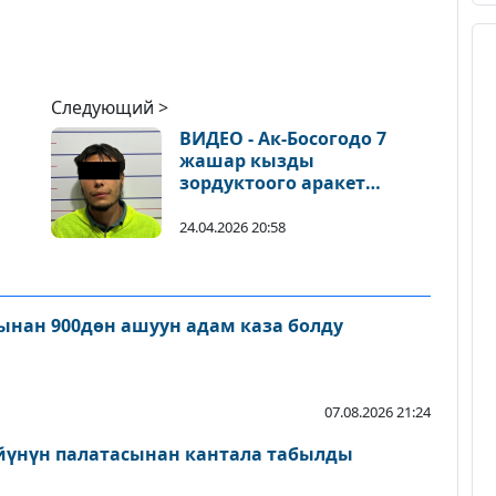
Следующий >
ВИДЕО - Ак-Босогодо 7
жашар кызды
зордуктоого аракет
кылган жаран кармалды
24.04.2026 20:58
нан 900дөн ашуун адам каза болду
07.08.2026 21:24
йүнүн палатасынан кантала табылды