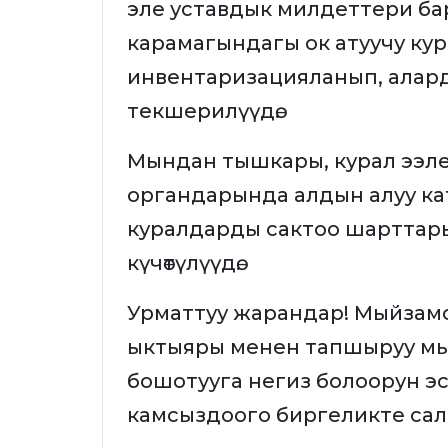
эле уставдык милдеттери б
карамагындагы ок атуучу ку
инвентаризацияланып, алар
текшерилүүдө.
Мындан тышкары, курал ээл
органдарында алдын алуу ка
куралдарды сактоо шарттарына ө
күчөтүлүүдө.
Урматтуу жарандар! Мыйзамс
ыктыяры менен тапшыруу м
бошотууга негиз болоорун э
камсыздоого биргеликте сал