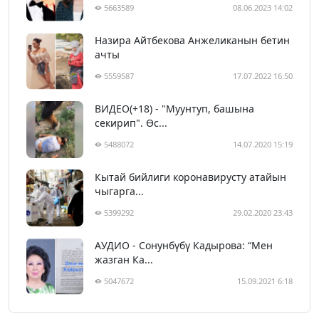
5663589
08.06.2023 14:02
Назира Айтбекова Анжеликанын бетин
ачты
5559587
17.07.2022 16:50
ВИДЕО(+18) - "Муунтуп, башына
секирип". Өс...
5488072
14.07.2020 15:19
Кытай бийлиги коронавирусту атайын
чыгарга...
5399292
29.02.2020 23:43
АУДИО - Сонунбүбү Кадырова: “Мен
жазган Ка...
5047672
15.09.2021 6:18