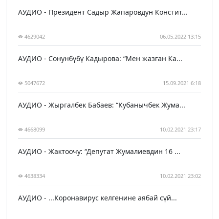
АУДИО - Президент Садыр Жапаровдун Констит...
4629042
06.05.2022 13:15
АУДИО - Сонунбүбү Кадырова: “Мен жазган Ка...
5047672
15.09.2021 6:18
АУДИО - Жыргалбек Бабаев: “Кубанычбек Жума...
4668099
10.02.2021 23:17
АУДИО - Жактоочу: “Депутат Жумалиевдин 16 ...
4638334
10.02.2021 23:02
АУДИО - ...Коронавирус келгенине аябай сүй...