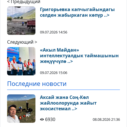
< Предыдущий
Григорьевка капчыгайындагы
селден жабыркаган көпүр ..>
09.07.2026 14:56
Следующий >
«Акыл Майдан»
интеллектуалдык таймашынын
жеңүүчүлө ..>
09.07.2026 15:06
Последние новости
Аксай жана Соң-Көл
жайлоолорунда жайыт
экосистемал ..>
6930
08.08.2026 21:36