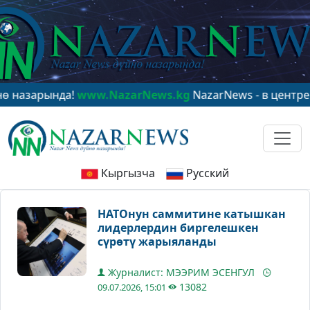
арында!
www.NazarNews.kg
NazarNews - в центре миро
Кыргызча
Русский
НАТОнун саммитине катышкан
лидерлердин биргелешкен
сүрөтү жарыяланды
Журналист: МЭЭРИМ ЭСЕНГУЛ
13082
09.07.2026, 15:01