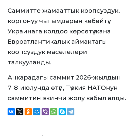
Саммитте жамааттык коопсуздук,
коргонуу чыгымдарын көбөйтүү,
Украинага колдоо көрсөтүү жана
Евроатлантикалык аймактагы
коопсуздук маселелери
талкууланды.
Анкарадагы саммит 2026-жылдын
7–8-июлунда өтүп, Түркия НАТОнун
саммитин экинчи жолу кабыл алды.