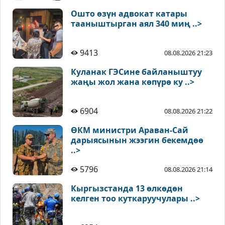
Ошто өзүн адвокат катары
тааныштырган аял 340 миң ..>
9413
08.08.2026 21:23
Куланак ГЭСине байланыштуу
жаңы жол жана көпүрө ку ..>
6904
08.08.2026 21:22
ӨКМ министри Араван-Сай
дарыясынын жээгин бекемдөө
..>
5796
08.08.2026 21:14
Кыргызстанда 13 өлкөдөн
келген тоо куткаруучулары ..>