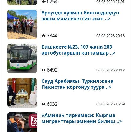
6254
08.08.2026 21:01
Үркүндө курман болгондордун
элеси мамлекеттин эсин ..>
7344
08.08.2026 20:16
Бишкекте №23, 107 жана 203
автобустардын каттамдар ..>
6492
08.08.2026 20:12
Сауд Арабиясы, Түркия жана
Пакистан коргонуу туура ..>
6032
08.08.2026 16:59
«Амина» тиркемеси: Кыргыз
мигранттары эмнени билиш ..>