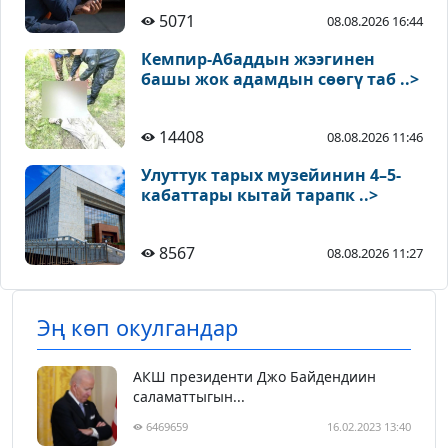
5071
08.08.2026 16:44
Кемпир-Абаддын жээгинен
башы жок адамдын сөөгү таб ..>
14408
08.08.2026 11:46
Улуттук тарых музейинин 4–5-
кабаттары кытай тарапк ..>
8567
08.08.2026 11:27
Эң көп окулгандар
АКШ президенти Джо Байдендиин
саламаттыгын...
6469659
16.02.2023 13:40