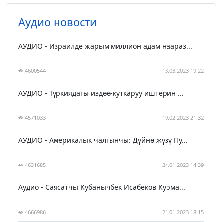
Аудио новости
АУДИО - Израилде жарым миллион адам наараз...
4600544
13.03.2023 19:22
АУДИО - Түркиядагы издөө-куткаруу иштерин ...
4571033
19.02.2023 21:32
АУДИО - Америкалык чалгынчы: Дүйнө жүзү Пу...
4631685
24.01.2023 14:39
Аудио - Саясатчы Кубанычбек Исабеков Курма...
4666986
21.01.2023 18:15