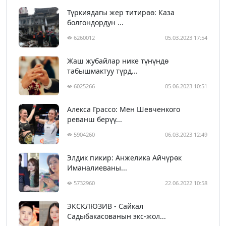
Түркиядагы жер титирөө: Каза
болгондордун ...
6260012
05.03.2023 17:54
Жаш жубайлар нике түнүндө
табышмактуу түрд...
6025266
05.06.2023 10:51
Алекса Грассо: Мен Шевченкого
реванш берүү...
5904260
06.03.2023 12:49
Элдик пикир: Анжелика Айчүрөк
Иманалиеваны...
5732960
22.06.2022 10:58
ЭКСКЛЮЗИВ - Сайкал
Садыбакасованын экс-жол...