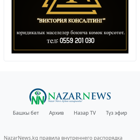
Башкы бет
Архив
Назар TV
Түз эфир
NazarNews.kg правила внутреннего распорядка