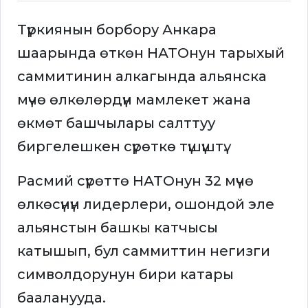
Түркиянын борбору Анкара
шаарында өткөн НАТОнун тарыхый
саммитинин алкагында альянска
мүчө өлкөлөрдүн мамлекет жана
өкмөт башчылары салттуу
биргелешкен сүрөткө түшүштү.
Расмий сүрөттө НАТОнун 32 мүчө
өлкөсүнүн лидерлери, ошондой эле
альянстын башкы катчысы
катышып, бул саммиттин негизги
символдорунун бири катары
бааланууда.