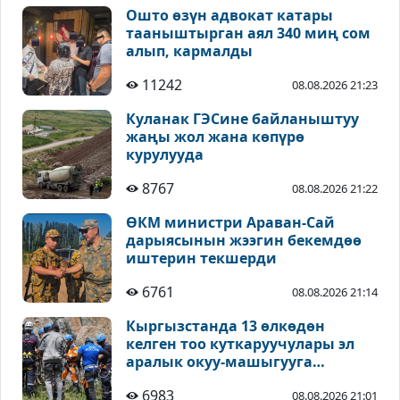
Ошто өзүн адвокат катары
тааныштырган аял 340 миң сом
алып, кармалды
11242
08.08.2026 21:23
Куланак ГЭСине байланыштуу
жаңы жол жана көпүрө
курулууда
8767
08.08.2026 21:22
ӨКМ министри Араван-Сай
дарыясынын жээгин бекемдөө
иштерин текшерди
6761
08.08.2026 21:14
Кыргызстанда 13 өлкөдөн
келген тоо куткаруучулары эл
аралык окуу-машыгууга
катышууда
6983
08.08.2026 21:01