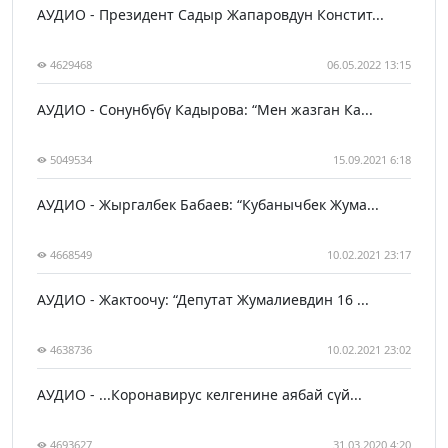
АУДИО - Президент Садыр Жапаровдун Констит...
4629468
06.05.2022 13:15
АУДИО - Сонунбүбү Кадырова: “Мен жазган Ка...
5049534
15.09.2021 6:18
АУДИО - Жыргалбек Бабаев: “Кубанычбек Жума...
4668549
10.02.2021 23:17
АУДИО - Жактоочу: “Депутат Жумалиевдин 16 ...
4638736
10.02.2021 23:02
АУДИО - ...Коронавирус келгенине аябай сүй...
4693627
31.03.2020 4:20