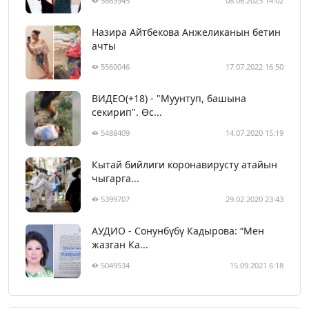
5663945
08.06.2023 14:02
Назира Айтбекова Анжеликанын бетин
ачты
5560046
17.07.2022 16:50
ВИДЕО(+18) - "Муунтуп, башына
секирип". Өс...
5488409
14.07.2020 15:19
Кытай бийлиги коронавирусту атайын
чыгарга...
5399707
29.02.2020 23:43
АУДИО - Сонунбүбү Кадырова: “Мен
жазган Ка...
5049534
15.09.2021 6:18