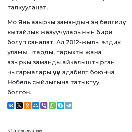
талкууланат.
Мо Янь азыркы замандын эң белгилүү
кытайлык жазуучуларынын бири
болуп саналат. Ал 2012-жылы элдик
уламыштарды, тарыхты жана
азыркы заманды айкалыштырган
чыгармалары үчүн адабият боюнча
Нобель сыйлыгына татыктуу
болгон.
< Предыдущий