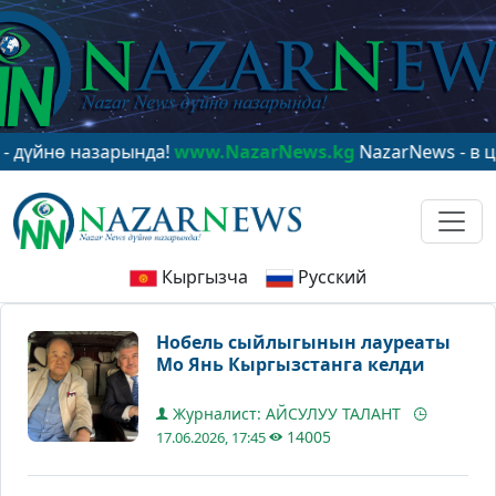
ө назарында!
www.NazarNews.kg
NazarNews - в центре
Кыргызча
Русский
Нобель сыйлыгынын лауреаты
Мо Янь Кыргызстанга келди
Журналист: АЙСУЛУУ ТАЛАНТ
14005
17.06.2026, 17:45