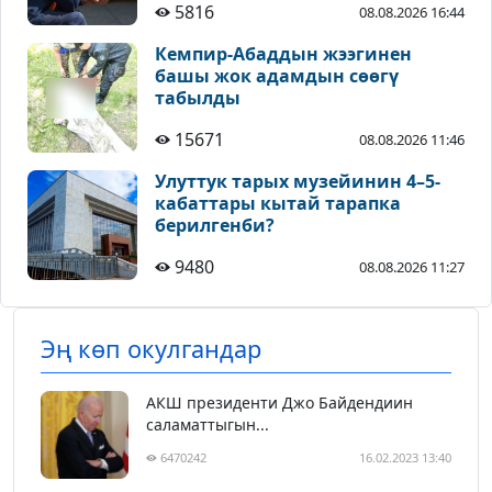
5816
08.08.2026 16:44
Кемпир-Абаддын жээгинен
башы жок адамдын сөөгү
табылды
15671
08.08.2026 11:46
Улуттук тарых музейинин 4–5-
кабаттары кытай тарапка
берилгенби?
9480
08.08.2026 11:27
Эң көп окулгандар
АКШ президенти Джо Байдендиин
саламаттыгын...
6470242
16.02.2023 13:40