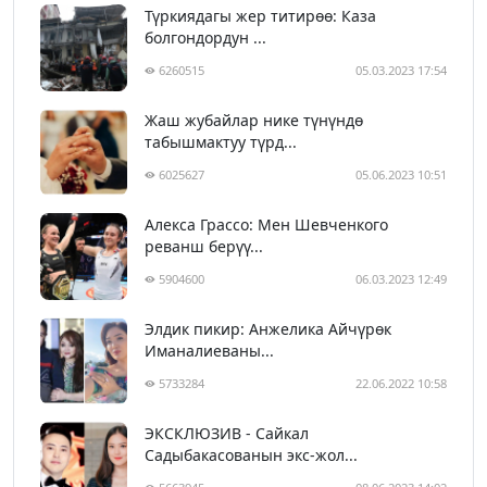
Түркиядагы жер титирөө: Каза
болгондордун ...
6260515
05.03.2023 17:54
Жаш жубайлар нике түнүндө
табышмактуу түрд...
6025627
05.06.2023 10:51
Алекса Грассо: Мен Шевченкого
реванш берүү...
5904600
06.03.2023 12:49
Элдик пикир: Анжелика Айчүрөк
Иманалиеваны...
5733284
22.06.2022 10:58
ЭКСКЛЮЗИВ - Сайкал
Садыбакасованын экс-жол...