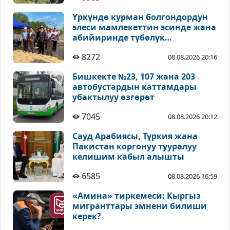
Үркүндө курман болгондордун
элеси мамлекеттин эсинде жана
абийиринде түбөлүк
сакталышы зарыл - Койчиев
8272
08.08.2026 20:16
Бишкекте №23, 107 жана 203
автобустардын каттамдары
убактылуу өзгөрөт
7045
08.08.2026 20:12
Сауд Арабиясы, Түркия жана
Пакистан коргонуу тууралуу
келишим кабыл алышты
6585
08.08.2026 16:59
«Амина» тиркемеси: Кыргыз
мигранттары эмнени билиши
керек?