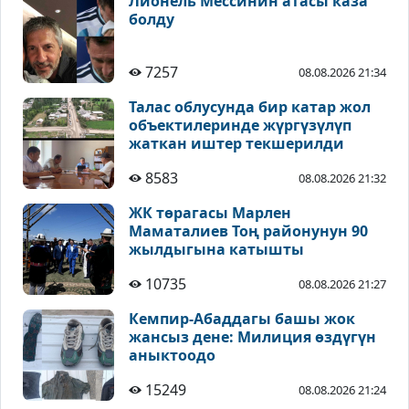
Лионель Мессинин атасы каза
болду
7257
08.08.2026 21:34
Талас облусунда бир катар жол
объектилеринде жүргүзүлүп
жаткан иштер текшерилди
8583
08.08.2026 21:32
ЖК төрагасы Марлен
Маматалиев Тоң районунун 90
жылдыгына катышты
10735
08.08.2026 21:27
Кемпир-Абаддагы башы жок
жансыз дене: Милиция өздүгүн
аныктоодо
15249
08.08.2026 21:24