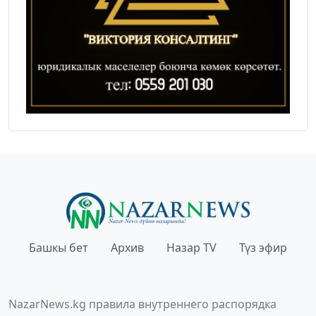
Башкы бет
Архив
Назар TV
Түз эфир
NazarNews.kg правила внутреннего распорядка