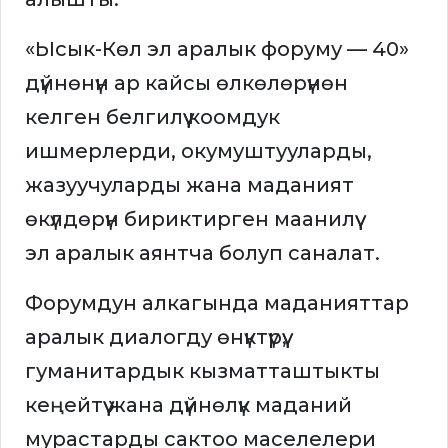
«Ысык-Көл эл аралык форуму — 40»
дүйнөнүн ар кайсы өлкөлөрүнөн
келген белгилүү коомдук
ишмерлерди, окумуштууларды,
жазуучуларды жана маданият
өкүлдөрүн бириктирген маанилүү
эл аралык аянтча болуп саналат.
Форумдун алкагында маданияттар
аралык диалогду өнүктүрүү,
гуманитардык кызматташтыкты
кеңейтүү жана дүйнөлүк маданий
мурастарды сактоо маселелери