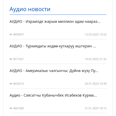
Аудио новости
АУДИО - Израилде жарым миллион адам наараз...
4600957
13.03.2023 19:22
АУДИО - Түркиядагы издөө-куткаруу иштерин ...
4571421
19.02.2023 21:32
АУДИО - Америкалык чалгынчы: Дүйнө жүзү Пу...
4632010
24.01.2023 14:39
Аудио - Саясатчы Кубанычбек Исабеков Курма...
4667280
21.01.2023 18:15