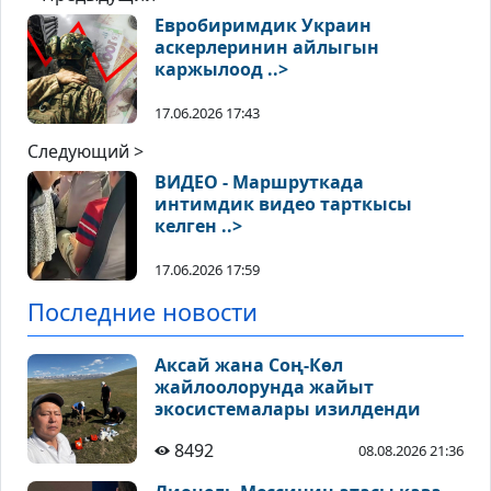
Евробиримдик Украин
аскерлеринин айлыгын
каржылоод ..>
17.06.2026 17:43
Следующий >
ВИДЕО - Маршруткада
интимдик видео тарткысы
келген ..>
17.06.2026 17:59
Последние новости
Аксай жана Соң-Көл
жайлоолорунда жайыт
экосистемалары изилденди
8492
08.08.2026 21:36