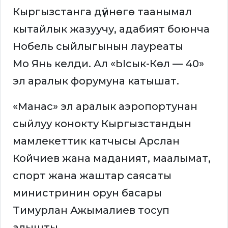
Кыргызстанга дүйнөгө таанымал
кытайлык жазуучу, адабият боюнча
Нобель сыйлыгынын лауреаты
Мо Янь келди. Ал «Ысык-Көл — 40»
эл аралык форумуна катышат.
«Манас» эл аралык аэропортунан
сыйлуу конокту Кыргызстандын
мамлекеттик катчысы Арслан
Койчиев жана маданият, маалымат,
спорт жана жаштар саясаты
министринин орун басары
Тимурлан Ажымалиев тосуп
алышты.