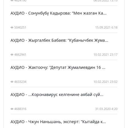
4624190
06.05.2022 13:15
АУДИО - Сонунбүбү Кадырова: “Мен жазган Ка...
5040251
15.09.2021 6:18
АУДИО - Жыргалбек Бабаев: “Кубанычбек Жума...
4662941
10.02.2021 23:17
АУДИО - Жактоочу: “Депутат Жумалиевдин 16 ...
4633234
10.02.2021 23:02
АУДИО - ...Коронавирус келгенине аябай сүй...
4688316
31.03.2020 4:20
АУДИО - Чжун Наньшань, эксперт: “Кытайда к...