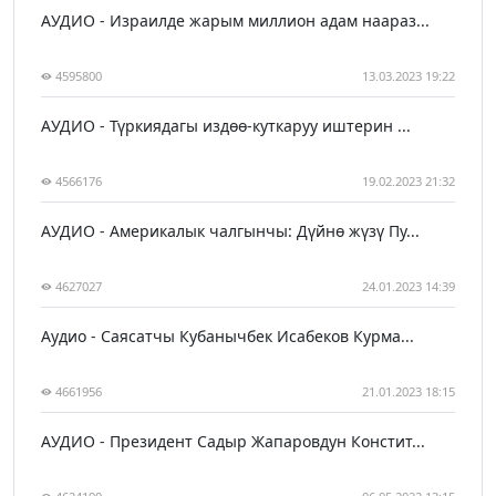
АУДИО - Израилде жарым миллион адам наараз...
4595800
13.03.2023 19:22
АУДИО - Түркиядагы издөө-куткаруу иштерин ...
4566176
19.02.2023 21:32
АУДИО - Америкалык чалгынчы: Дүйнө жүзү Пу...
4627027
24.01.2023 14:39
Аудио - Саясатчы Кубанычбек Исабеков Курма...
4661956
21.01.2023 18:15
АУДИО - Президент Садыр Жапаровдун Констит...