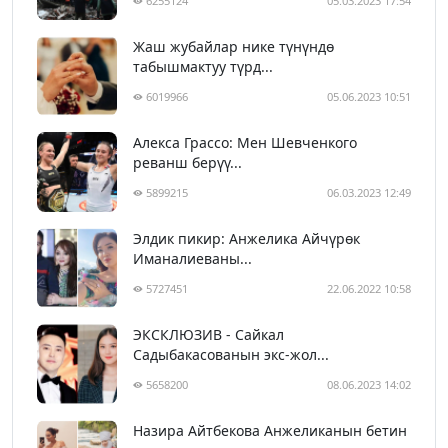
6255124
05.03.2023 17:54
Жаш жубайлар нике түнүндө
табышмактуу түрд...
6019966
05.06.2023 10:51
Алекса Грассо: Мен Шевченкого
реванш берүү...
5899215
06.03.2023 12:49
Элдик пикир: Анжелика Айчүрөк
Иманалиеваны...
5727451
22.06.2022 10:58
ЭКСКЛЮЗИВ - Сайкал
Садыбакасованын экс-жол...
5658200
08.06.2023 14:02
Назира Айтбекова Анжеликанын бетин