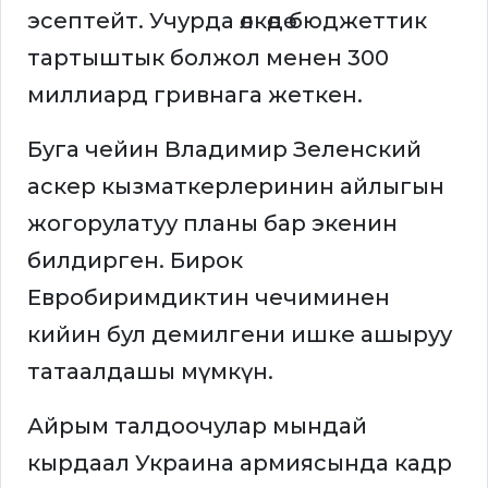
эсептейт. Учурда өлкөдө бюджеттик
тартыштык болжол менен 300
миллиард гривнага жеткен.
Буга чейин Владимир Зеленский
аскер кызматкерлеринин айлыгын
жогорулатуу планы бар экенин
билдирген. Бирок
Евробиримдиктин чечиминен
кийин бул демилгени ишке ашыруу
татаалдашы мүмкүн.
Айрым талдоочулар мындай
кырдаал Украина армиясында кадр