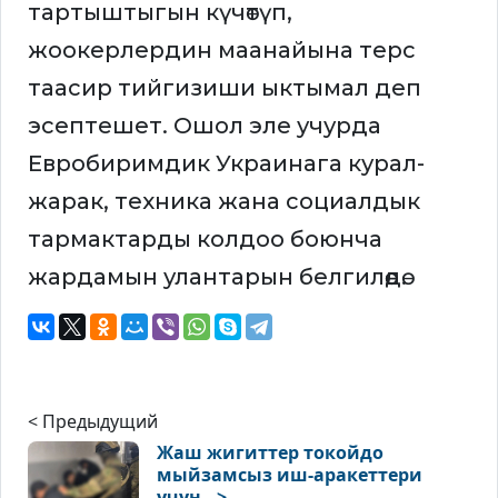
тартыштыгын күчөтүп,
жоокерлердин маанайына терс
таасир тийгизиши ыктымал деп
эсептешет. Ошол эле учурда
Евробиримдик Украинага курал-
жарак, техника жана социалдык
тармактарды колдоо боюнча
жардамын улантарын белгилөөдө.
< Предыдущий
Жаш жигиттер токойдо
мыйзамсыз иш-аракеттери
үчүн ..>