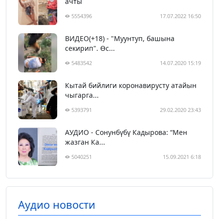
ачты
5554396
17.07.2022 16:50
ВИДЕО(+18) - "Муунтуп, башына
секирип". Өс...
5483542
14.07.2020 15:19
Кытай бийлиги коронавирусту атайын
чыгарга...
5393791
29.02.2020 23:43
АУДИО - Сонунбүбү Кадырова: “Мен
жазган Ка...
5040251
15.09.2021 6:18
Аудио новости