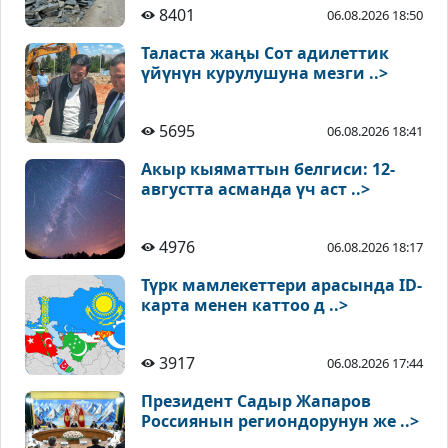
8401
06.08.2026 18:50
Таласта жаңы Сот адилеттик
үйүнүн курулушуна мезги ..>
5695
06.08.2026 18:41
Акыр кыяматтын белгиси: 12-
августта асманда үч аст ..>
4976
06.08.2026 18:17
Түрк мамлекеттери арасында ID-
карта менен каттоо д ..>
3917
06.08.2026 17:44
Президент Садыр Жапаров
Россиянын региондорунун же ..>