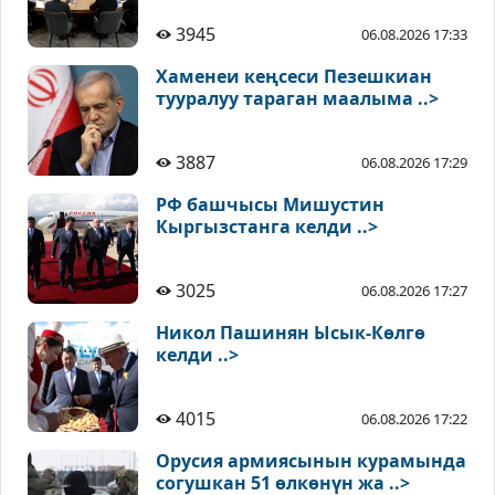
3945
06.08.2026 17:33
Хаменеи кеңсеси Пезешкиан
тууралуу тараган маалыма ..>
3887
06.08.2026 17:29
РФ башчысы Мишустин
Кыргызстанга келди ..>
3025
06.08.2026 17:27
Никол Пашинян Ысык-Көлгө
келди ..>
4015
06.08.2026 17:22
Орусия армиясынын курамында
согушкан 51 өлкөнүн жа ..>