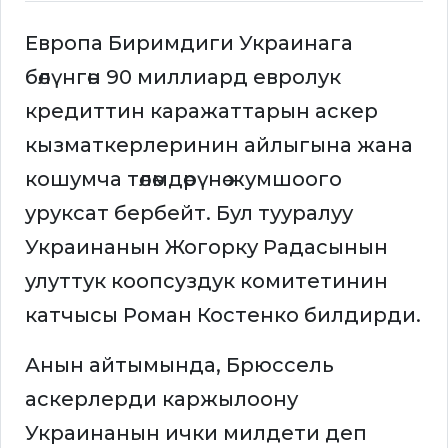
Европа Биримдиги Украинага
бөлүнгөн 90 миллиард евролук
кредиттин каражаттарын аскер
кызматкерлеринин айлыгына жана
кошумча төлөмдөрүнө жумшоого
уруксат бербейт. Бул тууралуу
Украинанын Жогорку Радасынын
улуттук коопсуздук комитетинин
катчысы Роман Костенко билдирди.
Анын айтымында, Брюссель
аскерлерди каржылоону
Украинанын ички милдети деп