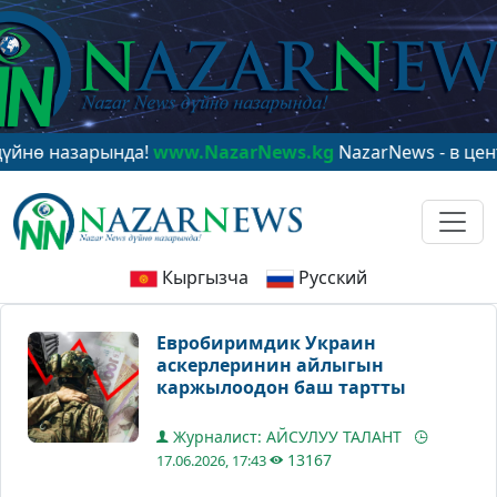
назарында!
www.NazarNews.kg
NazarNews - в центре м
Кыргызча
Русский
Евробиримдик Украин
аскерлеринин айлыгын
каржылоодон баш тартты
Журналист: АЙСУЛУУ ТАЛАНТ
13167
17.06.2026, 17:43