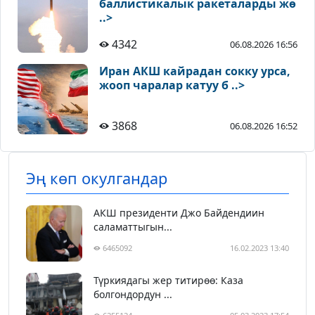
баллистикалык ракеталарды жө
..>
4342
06.08.2026 16:56
Иран АКШ кайрадан сокку урса,
жооп чаралар катуу б ..>
3868
06.08.2026 16:52
Эң көп окулгандар
АКШ президенти Джо Байдендиин
саламаттыгын...
6465092
16.02.2023 13:40
Түркиядагы жер титирөө: Каза
болгондордун ...