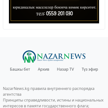
Башкы бет
Архив
Назар TV
Түз эфир
NazarNews.kg правила внутреннего распорядка
агентства
Принципы справедливости, истины и национальных
интересов в памяти государственного флага;