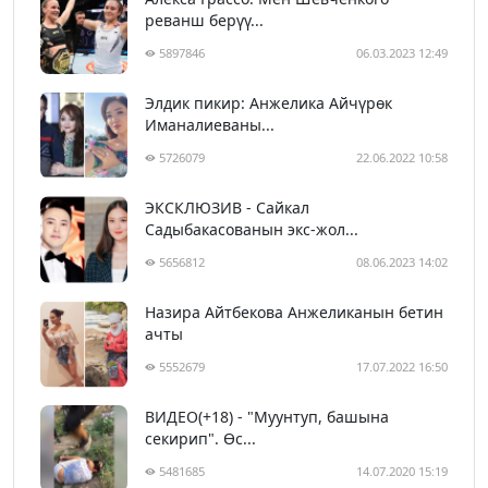
реванш берүү...
5897846
06.03.2023 12:49
Элдик пикир: Анжелика Айчүрөк
Иманалиеваны...
5726079
22.06.2022 10:58
ЭКСКЛЮЗИВ - Сайкал
Садыбакасованын экс-жол...
5656812
08.06.2023 14:02
Назира Айтбекова Анжеликанын бетин
ачты
5552679
17.07.2022 16:50
ВИДЕО(+18) - "Муунтуп, башына
секирип". Өс...
5481685
14.07.2020 15:19