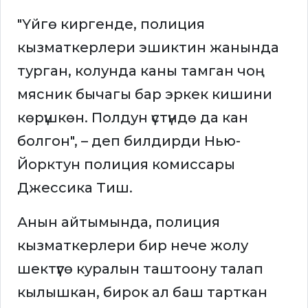
"Үйгө киргенде, полиция
кызматкерлери эшиктин жанында
турган, колунда каны тамган чоң
мясник бычагы бар эркек кишини
көрүшкөн. Полдун үстүндө да кан
болгон", – деп билдирди Нью-
Йорктун полиция комиссары
Джессика Тиш.
Анын айтымында, полиция
кызматкерлери бир нече жолу
шектүүгө куралын таштоону талап
кылышкан, бирок ал баш тарткан