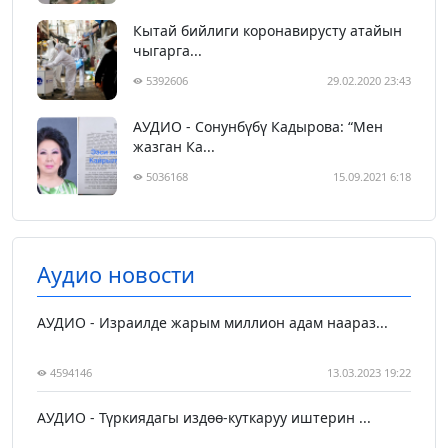
Кытай бийлиги коронавирусту атайын
чыгарга...
5392606
29.02.2020 23:43
АУДИО - Сонунбүбү Кадырова: “Мен
жазган Ка...
5036168
15.09.2021 6:18
Аудио новости
АУДИО - Израилде жарым миллион адам наараз...
4594146
13.03.2023 19:22
АУДИО - Түркиядагы издөө-куткаруу иштерин ...