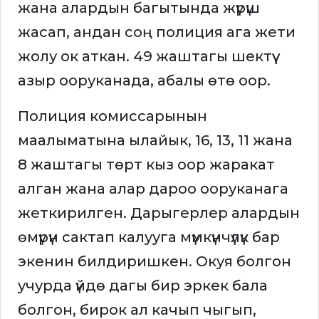
жана алардын багытында жүрүш
жасап, андан соң полиция ага жети
жолу ок аткан. 49 жаштагы шектүү
азыр ооруканада, абалы өтө оор.
Полиция комиссарынын
маалыматына ылайык, 16, 13, 11 жана
8 жаштагы төрт кыз оор жаракат
алган жана алар дароо ооруканага
жеткирилген. Дарыгерлер алардын
өмүрүн сактап калууга мүмкүнчүлүк бар
экенин билдиришкен. Окуя болгон
учурда үйдө дагы бир эркек бала
болгон, бирок ал качып чыгып,