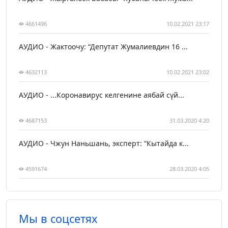
4661496
10.02.2021 23:17
АУДИО - Жактоочу: “Депутат Жумалиевдин 16 ...
4632113
10.02.2021 23:02
АУДИО - ...Коронавирус келгенине аябай сүй...
4687153
31.03.2020 4:20
АУДИО - Чжун Наньшань, эксперт: “Кытайда к...
4591674
28.03.2020 4:05
Мы в соцсетях