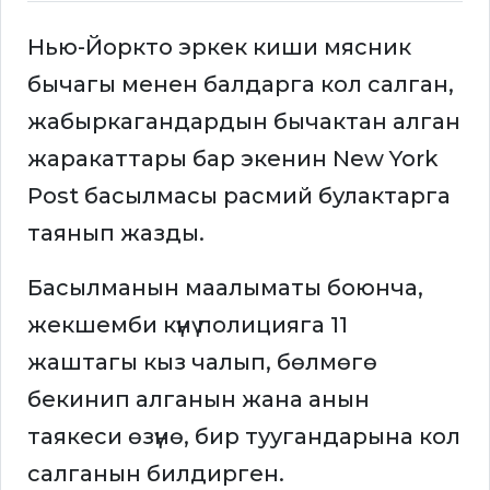
Нью-Йоркто эркек киши мясник
бычагы менен балдарга кол салган,
жабыркагандардын бычактан алган
жаракаттары бар экенин New York
Post басылмасы расмий булактарга
таянып жазды.
Басылманын маалыматы боюнча,
жекшемби күнү полицияга 11
жаштагы кыз чалып, бөлмөгө
бекинип алганын жана анын
таякеси өзүнө, бир туугандарына кол
салганын билдирген.