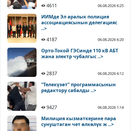
4611
06.08.2026 6:25
ИИМде Эл аралык полиция
ассоциациясынын делегацияс
..>
4187
06.08.2026 6:20
Орто-Токой ГЭСинде 110 кВ АБТ
жана электр чубалгыс ..>
2837
06.08.2026 6:12
“Телекүзөт” программасынын
редактору сабалды ..>
9427
06.08.2026 1:14
Милиция кызматкерине пара
сунуштаган чет өлкөлүк ж ..>