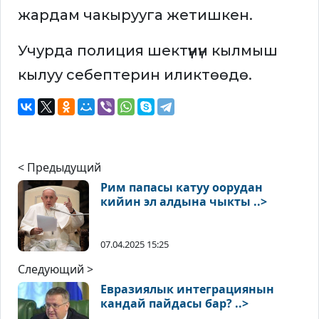
жардам чакырууга жетишкен.
Учурда полиция шектүүнүн кылмыш
кылуу себептерин иликтөөдө.
< Предыдущий
Рим папасы катуу оорудан
кийин эл алдына чыкты ..>
07.04.2025 15:25
Следующий >
Евразиялык интеграциянын
кандай пайдасы бар? ..>