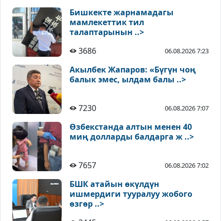
Бишкекте жарнамадагы
мамлекеттик тил
талаптарынын ..>
3686
06.08.2026 7:23
Акылбек Жапаров: «Бүгүн чоң
балык эмес, ылдам балы ..>
7230
06.08.2026 7:07
Өзбекстанда алтын менен 40
миң долларды балдарга ж ..>
7657
06.08.2026 7:02
БШК атайын өкүлдүн
ишмердиги тууралуу жобого
өзгөр ..>