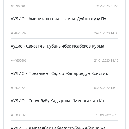
4564901
19.02.2023 21:32
АУДИО - Америкалык чалгынчы: Дүйнө жүзү Пу...
4625592
24.01.2023 14:39
Аудио - Саясатчы Кубанычбек Исабеков Курма...
4660606
21.01.2023 18:15
АУДИО - Президент Садыр Жапаровдун Констит...
4622721
06.05.2022 13:15
АУДИО - Сонунбүбү Кадырова: “Мен жазган Ка...
5036168
15.09.2021 6:18
АУДИО - Жыргалбек Бабаев: “Кубанычбек Жума...