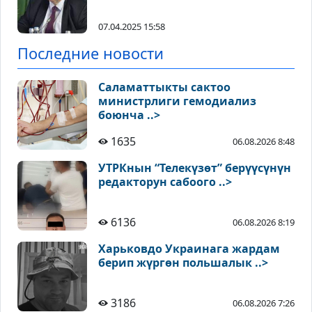
07.04.2025 15:58
Последние новости
Саламаттыкты сактоо
министрлиги гемодиализ
боюнча ..>
1635
06.08.2026 8:48
УТРКнын “Телекүзөт” берүүсүнүн
редакторун сабоого ..>
6136
06.08.2026 8:19
Харьковдо Украинага жардам
берип жүргөн польшалык ..>
3186
06.08.2026 7:26