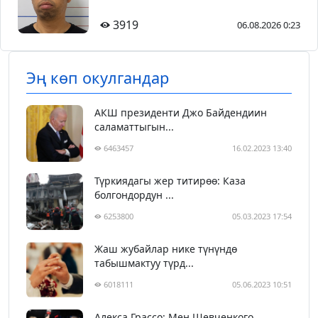
3919
06.08.2026 0:23
Эң көп окулгандар
АКШ президенти Джо Байдендиин
саламаттыгын...
6463457
16.02.2023 13:40
Түркиядагы жер титирөө: Каза
болгондордун ...
6253800
05.03.2023 17:54
Жаш жубайлар нике түнүндө
табышмактуу түрд...
6018111
05.06.2023 10:51
Алекса Грассо: Мен Шевченкого