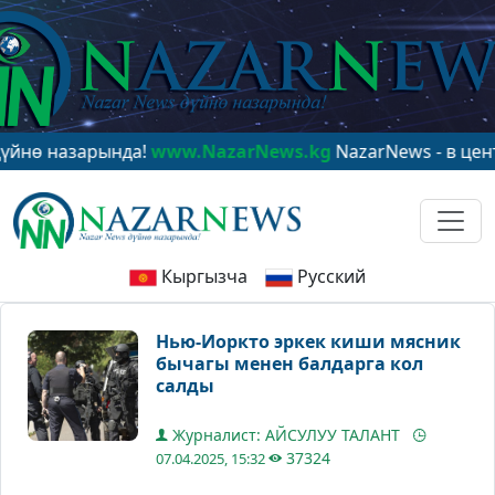
азарында!
www.NazarNews.kg
NazarNews - в центре ми
Кыргызча
Русский
Нью-Иоркто эркек киши мясник
бычагы менен балдарга кол
салды
Журналист: АЙСУЛУУ ТАЛАНТ
37324
07.04.2025, 15:32