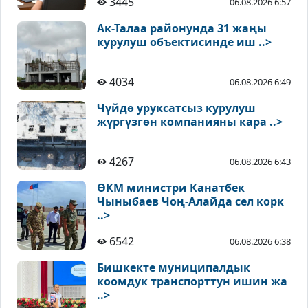
3445
06.08.2026 6:57
Ак-Талаа районунда 31 жаңы
курулуш объектисинде иш ..>
4034
06.08.2026 6:49
Чүйдө уруксатсыз курулуш
жүргүзгөн компанияны кара ..>
4267
06.08.2026 6:43
ӨКМ министри Канатбек
Чыныбаев Чоң-Алайда сел корк
..>
6542
06.08.2026 6:38
Бишкекте муниципалдык
коомдук транспорттун ишин жа
..>