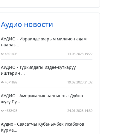
Аудио новости
АУДИО - Израилде жарым миллион адам
наараз...
4601408
13.03.2023 19:22
АУДИО - Түркиядагы издөө-куткаруу
иштерин ...
4571892
19.02.2023 21:32
АУДИО - Америкалык чалгынчы: Дүйнө
жүзү Пу...
4632423
24.01.2023 14:39
Аудио - Саясатчы Кубанычбек Исабеков
Курма...