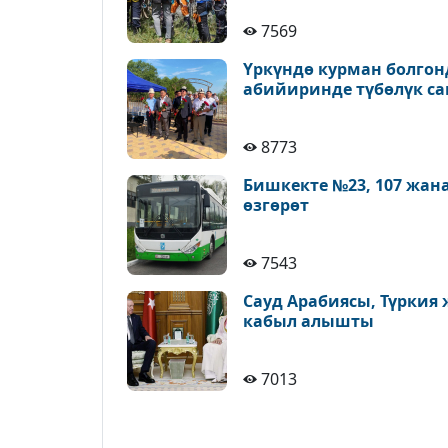
7569
Үркүндө курман болгон
абийиринде түбөлүк с
8773
Бишкекте №23, 107 жан
өзгөрөт
7543
Сауд Арабиясы, Түркия
кабыл алышты
7013