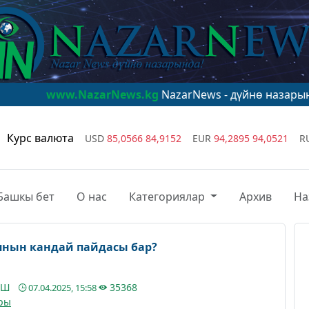
.NazarNews.kg
NazarNews - дүйнө назарында!
www.Na
Курс валюта
USD
85,0566
84,9152
EUR
94,2895
94,0521
R
Башкы бет
О нас
Категориялар
Архив
На
янын кандай пайдасы бар?
ДОШ
35368
07.04.2025, 15:58
ры