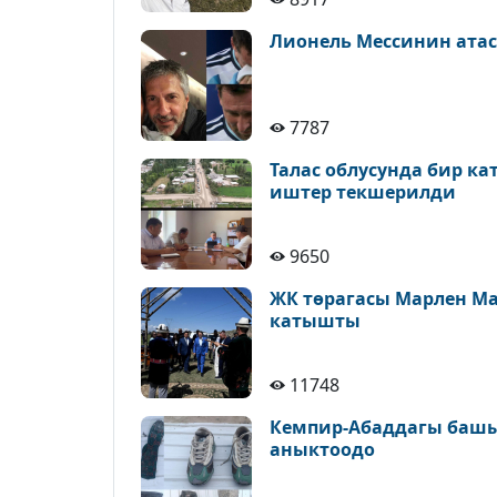
Лионель Мессинин атас
7787
Талас облусунда бир к
иштер текшерилди
9650
ЖК төрагасы Марлен М
катышты
11748
Кемпир-Абаддагы башы
аныктоодо