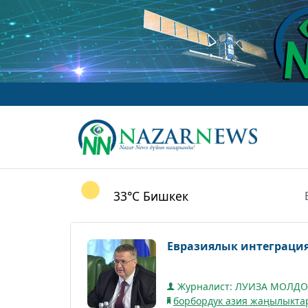
www
33°C
Бишкек
Евразиялык интеграци
Журналист: ЛУИЗА МОЛ
борбордук азия жаңылыкта