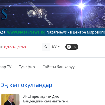
zarNews.kg
NazarNews - в центре мирового внимания!
KY
UB
0,9274
0,9260
зар TV
Түз эфир
Сайтты башкаруу
Эң көп окулгандар
АКШ президенти Джо
Байдендиин саламаттыгын...