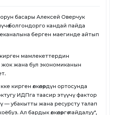
 орун басары Алексей Оверчук
үчө болгондорго кандай пайда
елеканалына берген маегинде айтып
 кирген мамлекеттердин
 жок жана бул экономиканын
ет.
дикке кирген өлкөлөрдүн ортосунда
тугу ИДПга таасир этүүчү фактор
үү — убакытты жана ресурсту талап
буз. Ал бардык өлкөлөргө пайдалуу",