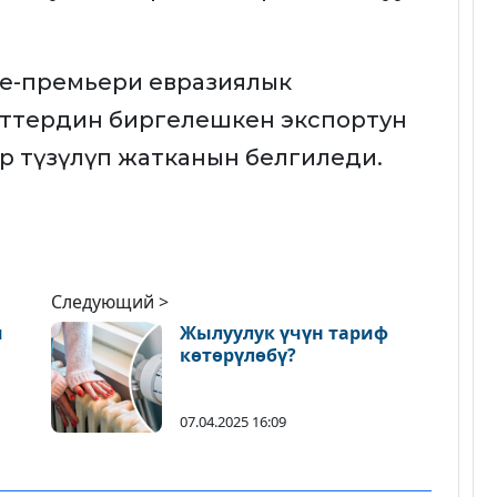
е-премьери евразиялык
ттердин биргелешкен экспортун
ар түзүлүп жатканын белгиледи.
Следующий >
и
Жылуулук үчүн тариф
көтөрүлөбү?
07.04.2025 16:09