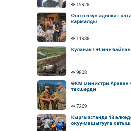
15928
Ошто өзүн адвокат кат
кармалды
11988
Куланак ГЭСине байлан
9808
ӨКМ министри Араван-
текшерди
7269
Кыргызстанда 13 өлкөд
окуу-машыгууга катыш