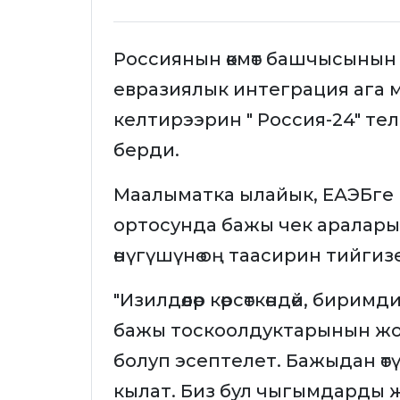
Россиянын өкмөт башчысынын
евразиялык интеграция ага м
келтирээрин " Россия-24" т
берди.
Маалыматка ылайык, ЕАЭБге
ортосунда бажы чек аралары
өнүгүшүнө оң таасирин тийгиз
"Изилдөөлөр көрсөткөндөй, бирим
бажы тоскоолдуктарынын жок
болуп эсептелет. Бажыдан өт
кылат. Биз бул чыгымдарды жоё