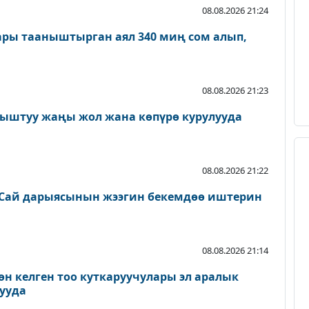
08.08.2026 21:24
ары тааныштырган аял 340 миң сом алып,
08.08.2026 21:23
ыштуу жаңы жол жана көпүрө курулууда
08.08.2026 21:22
Сай дарыясынын жээгин бекемдөө иштерин
08.08.2026 21:14
өн келген тоо куткаруучулары эл аралык
ууда