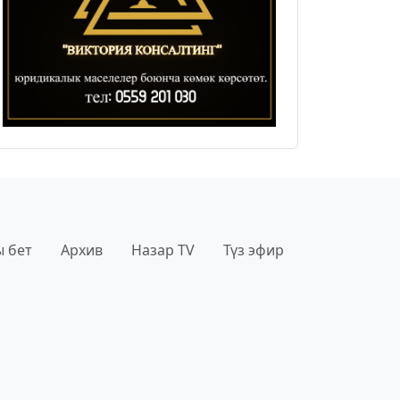
 бет
Архив
Назар TV
Түз эфир