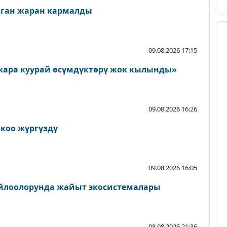
лган жаран кармалды
09.08.2026 17:15
кара куурай өсүмдүктөрү жок кылынды»
09.08.2026 16:26
йкоо жүргүздү
09.08.2026 16:05
айлоолорунда жайыт экосистемалары
08.08.2026 21:36