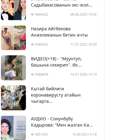
Садыбакасованын экс-жол...
5664422
08.06.2023 14:02
Назира Айтбекова
Анжеликанын бетин ачты
5560422
17.07.2022 16:50
ВИДЕО(+18) - "Муунтуп,
башына секирип". Өс...
5488878
14.07.2020 15:19
Кытай бийлиги
5400060
29.02.2020 23:43
коронавирусту атайын
чыгарга...
АУДИО - Сонунбүбү
Кадырова: “Мен жазган Ка...
5051957
15.09.2021 6:18