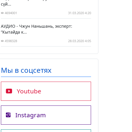
сүй...
4694001
31.03.2020 4:20
АУДИО - Чжун Наньшань, эксперт:
“Кытайда к...
4598328
28.03.2020 4:05
Мы в соцсетях
Youtube
Instagram