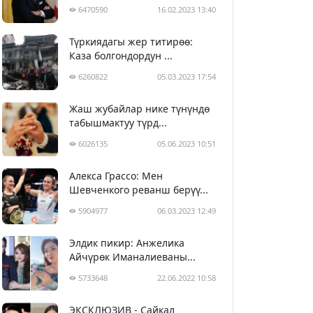
6470590
16.02.2023 13:40
Түркиядагы жер титирөө:
Каза болгондордун ...
6260822
05.03.2023 17:54
Жаш жубайлар нике түнүндө
табышмактуу түрд...
6026135
05.06.2023 10:51
Алекса Грассо: Мен
Шевченкого реванш берүү...
5904977
06.03.2023 12:49
Элдик пикир: Анжелика
Айчүрөк Иманалиеваны...
5733648
22.06.2022 10:58
ЭКСКЛЮЗИВ - Сайкал