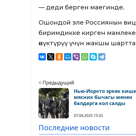
— деди берген маегинде.
Ошондой эле Россиянын виц
биримдикке кирген мамлеке
өнүктүрүү үчүн жакшы шартт
< Предыдущий
Нью-Иоркто эркек киш
мясник бычагы менен
балдарга кол салды
07.04.2025 15:32
Последние новости