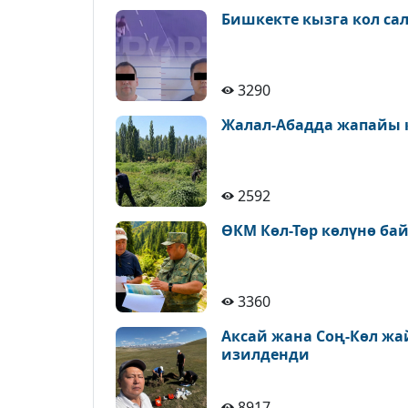
Бишкекте кызга кол са
3290
Жалал-Абадда жапайы 
2592
ӨКМ Көл-Төр көлүнө ба
3360
Аксай жана Соң-Көл ж
изилденди
8917