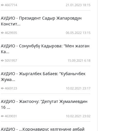
4667714
21.01.2023 18:15
АУДИО - Президент Садыр Жапаровдун
Констит...
4629935
06.05.2022 13:15
АУДИО - Сонунбүбү Кадырова: “Мен жазган
Ка...
5051957
15.09.2021 6:18
АУДИО - Жыргалбек Бабаев: “Кубанычбек
Жума...
4669123
10.02.2021 23:17
АУДИО - Жактоочу: “Депутат Жумалиевдин
16 ...
4639031
10.02.2021 23:02
АУДИО - ...Коронавирус келгенине аябай