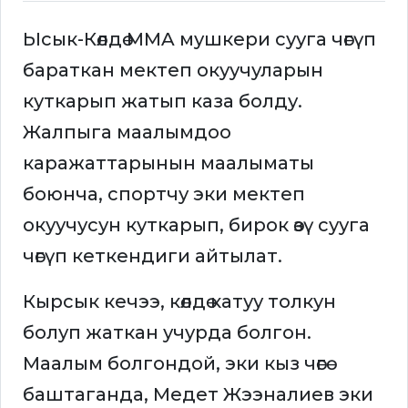
Ысык-Көлдө MMA мушкери сууга чөгүп
бараткан мектеп окуучуларын
куткарып жатып каза болду.
Жалпыга маалымдоо
каражаттарынын маалыматы
боюнча, спортчу эки мектеп
окуучусун куткарып, бирок өзү сууга
чөгүп кеткендиги айтылат.
Кырсык кечээ, көлдө катуу толкун
болуп жаткан учурда болгон.
Маалым болгондой, эки кыз чөгө
баштаганда, Медет Жээналиев эки