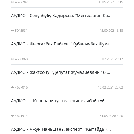
4627787
06.05.2022 13:15
АУДИО - Сонунбүбү Кадырова: “Мен жазган Ка...
5045931
15.09.2021 6:18
АУДИО - Жыргалбек Бабаев: “Кубанычбек Жума...
4666868
10.02.2021 23:17
АУДИО - Жактоочу: “Депутат Жумалиевдин 16 ...
4637016
10.02.2021 23:02
АУДИО - ...Коронавирус келгенине аябай сүй...
4691914
31.03.2020 4:20
АУДИО - Чжун Наньшань, эксперт: “Кытайда к...