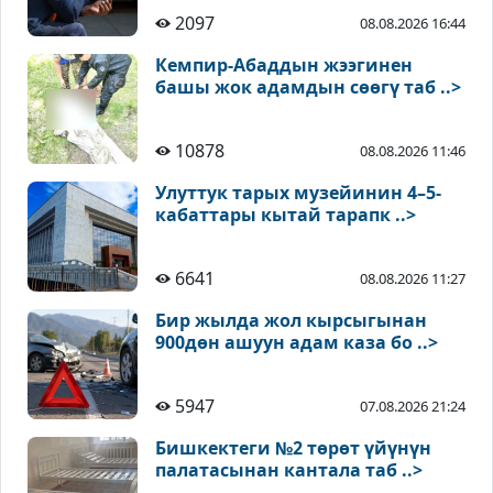
2097
08.08.2026 16:44
Кемпир-Абаддын жээгинен
башы жок адамдын сөөгү таб ..>
10878
08.08.2026 11:46
Улуттук тарых музейинин 4–5-
кабаттары кытай тарапк ..>
6641
08.08.2026 11:27
Бир жылда жол кырсыгынан
900дөн ашуун адам каза бо ..>
5947
07.08.2026 21:24
Бишкектеги №2 төрөт үйүнүн
палатасынан кантала таб ..>