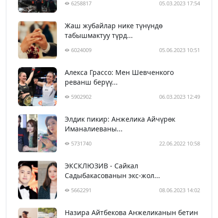
6258817
05.03.2023 17:54
Жаш жубайлар нике түнүндө
табышмактуу түрд...
6024009
05.06.2023 10:51
Алекса Грассо: Мен Шевченкого
реванш берүү...
5902902
06.03.2023 12:49
Элдик пикир: Анжелика Айчүрөк
Иманалиеваны...
5731740
22.06.2022 10:58
ЭКСКЛЮЗИВ - Сайкал
Садыбакасованын экс-жол...
5662291
08.06.2023 14:02
Назира Айтбекова Анжеликанын бетин