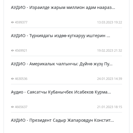
АУДИО - Израилде жарым миллион адам наараз...
4599377
13.03.2023 19:22
АУДИО - Түркиядагы издөө-куткаруу иштерин ...
4569921
19.02.2023 21:32
АУДИО - Америкалык чалгынчы: Дүйнө жүзү Пу...
4630536
24.01.2023 14:39
Аудио - Саясатчы Кубанычбек Исабеков Курма...
4665637
21.01.2023 18:15
АУДИО - Президент Садыр Жапаровдун Констит...