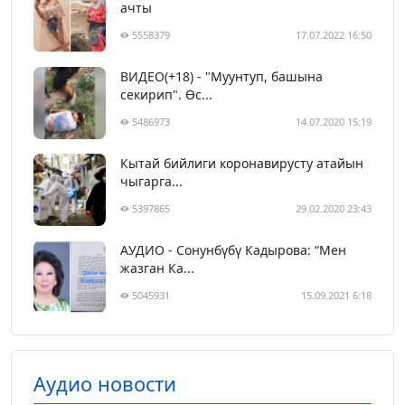
ачты
5558379
17.07.2022 16:50
ВИДЕО(+18) - "Муунтуп, башына
секирип". Өс...
5486973
14.07.2020 15:19
Кытай бийлиги коронавирусту атайын
чыгарга...
5397865
29.02.2020 23:43
АУДИО - Сонунбүбү Кадырова: “Мен
жазган Ка...
5045931
15.09.2021 6:18
Аудио новости