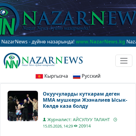
News - дүйнө назарында!
www.NazarNews.kg
NazarNews
Кыргызча
Русский
Окуучуларды куткарам деген
ММА мушкери Жээналиев Ысык-
Көлдө каза болду
Журналист: АЙСУЛУУ ТАЛАНТ
20914
15.05.2026, 14:29