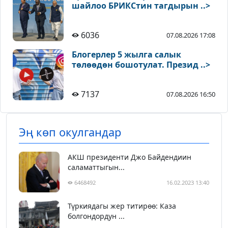
шайлоо БРИКСтин тагдырын ..>
6036
07.08.2026 17:08
Блогерлер 5 жылга салык
төлөөдөн бошотулат. Презид ..>
7137
07.08.2026 16:50
Эң көп окулгандар
АКШ президенти Джо Байдендиин
саламаттыгын...
6468492
16.02.2023 13:40
Түркиядагы жер титирөө: Каза
болгондордун ...