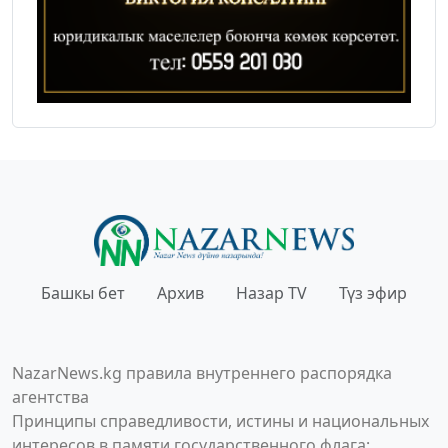
Башкы бет
Архив
Назар TV
Түз эфир
NazarNews.kg правила внутреннего распорядка
агентства
Принципы справедливости, истины и национальных
интересов в памяти государственного флага;