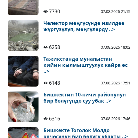
7730
07.08.2026 21:15
Челектор мөңгүсүндө изилдөө
жүргүзүлүп, мөңгүлөрдү ..>
6258
07.08.2026 18:02
Тажикстанда мунапыстан
кийин кылмыштуулук кайра өс
..>
6148
07.08.2026 17:51
Бишкектин 10-кичи районунун
бир бөлүгүндө суу убак ..>
6316
07.08.2026 17:46
Бишкекте Тоголок Молдо
көчөсүнүн бир бөлүгү убакты ..>