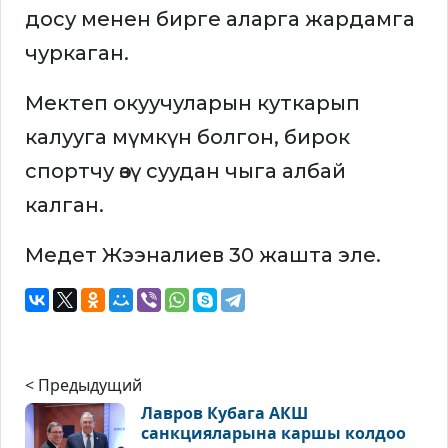
досу менен бирге аларга жардамга
чуркаган.
Мектеп окуучуларын куткарып
калууга мүмкүн болгон, бирок
спортчу өзү суудан чыга албай
калган.
Медет Жээналиев 30 жашта эле.
< Предыдущий
Лавров Кубага АКШ
санкцияларына каршы колдоо