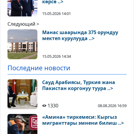
көрсө ..>
15.05.2026 14:01
Следующий >
Манас шаарында 375 орундуу
мектеп курулууда ..>
15.05.2026 14:34
Последние новости
Сауд Арабиясы, Түркия жана
Пакистан коргонуу туура ..>
1330
08.08.2026 16:59
«Амина» тиркемеси: Кыргыз
мигранттары эмнени билиш ..>