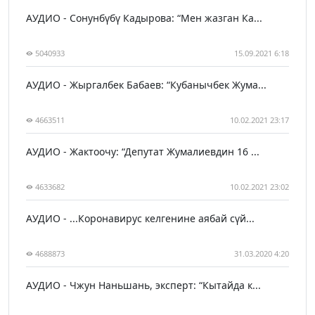
АУДИО - Сонунбүбү Кадырова: “Мен жазган Ка...
5040933
15.09.2021 6:18
АУДИО - Жыргалбек Бабаев: “Кубанычбек Жума...
4663511
10.02.2021 23:17
АУДИО - Жактоочу: “Депутат Жумалиевдин 16 ...
4633682
10.02.2021 23:02
АУДИО - ...Коронавирус келгенине аябай сүй...
4688873
31.03.2020 4:20
АУДИО - Чжун Наньшань, эксперт: “Кытайда к...