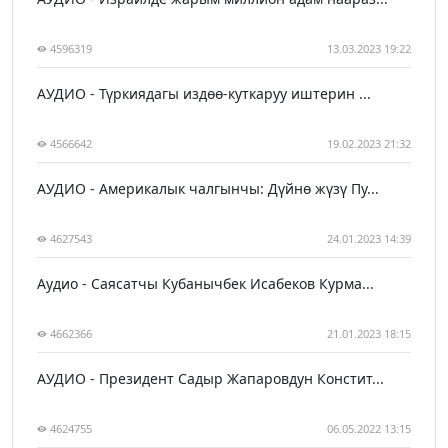
4596319
13.03.2023 19:22
АУДИО - Түркиядагы издөө-куткаруу иштерин ...
4566642
19.02.2023 21:32
АУДИО - Америкалык чалгынчы: Дүйнө жүзү Пу...
4627543
24.01.2023 14:39
Аудио - Саясатчы Кубанычбек Исабеков Курма...
4662366
21.01.2023 18:15
АУДИО - Президент Садыр Жапаровдун Констит...
4624755
06.05.2022 13:15