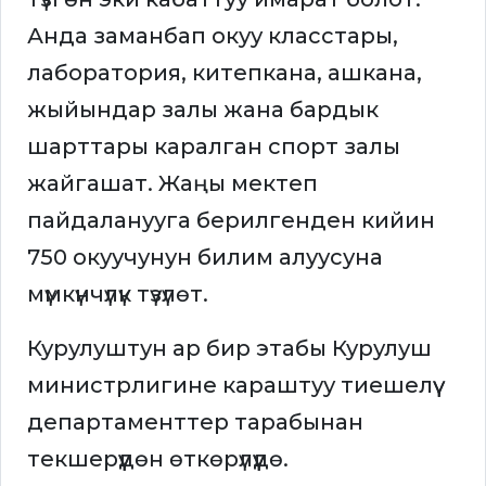
Анда заманбап окуу класстары,
лаборатория, китепкана, ашкана,
жыйындар залы жана бардык
шарттары каралган спорт залы
жайгашат. Жаңы мектеп
пайдаланууга берилгенден кийин
750 окуучунун билим алуусуна
мүмкүнчүлүк түзүлөт.
Курулуштун ар бир этабы Курулуш
министрлигине караштуу тиешелүү
департаменттер тарабынан
текшерүүдөн өткөрүлүүдө.