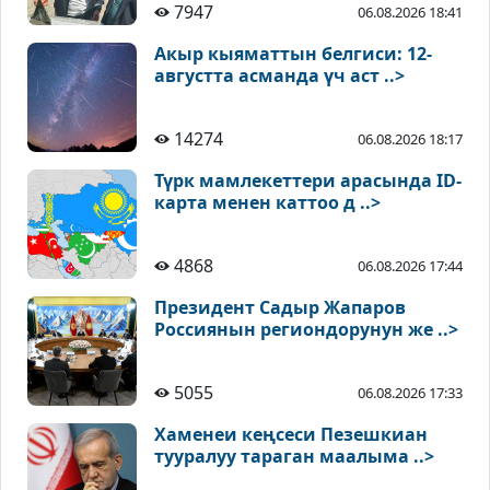
7947
06.08.2026 18:41
Акыр кыяматтын белгиси: 12-
августта асманда үч аст ..>
14274
06.08.2026 18:17
Түрк мамлекеттери арасында ID-
карта менен каттоо д ..>
4868
06.08.2026 17:44
Президент Садыр Жапаров
Россиянын региондорунун же ..>
5055
06.08.2026 17:33
Хаменеи кеңсеси Пезешкиан
тууралуу тараган маалыма ..>