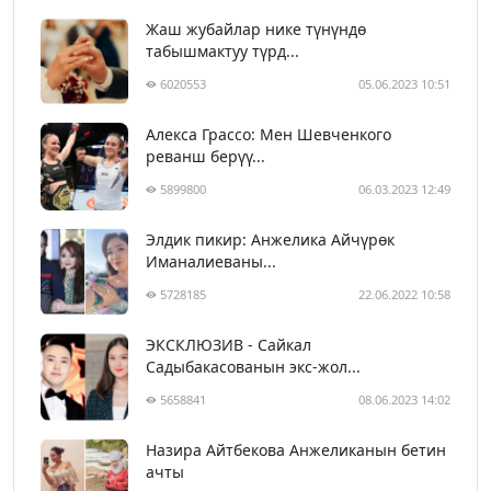
Жаш жубайлар нике түнүндө
табышмактуу түрд...
6020553
05.06.2023 10:51
Алекса Грассо: Мен Шевченкого
реванш берүү...
5899800
06.03.2023 12:49
Элдик пикир: Анжелика Айчүрөк
Иманалиеваны...
5728185
22.06.2022 10:58
ЭКСКЛЮЗИВ - Сайкал
Садыбакасованын экс-жол...
5658841
08.06.2023 14:02
Назира Айтбекова Анжеликанын бетин
ачты