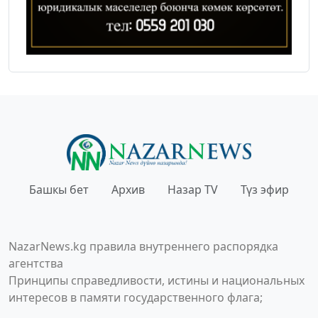
Башкы бет
Архив
Назар TV
Түз эфир
NazarNews.kg правила внутреннего распорядка
агентства
Принципы справедливости, истины и национальных
интересов в памяти государственного флага;