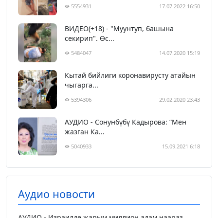
5554931
17.07.2022 16:50
ВИДЕО(+18) - "Муунтуп, башына
секирип". Өс...
5484047
14.07.2020 15:19
Кытай бийлиги коронавирусту атайын
чыгарга...
5394306
29.02.2020 23:43
АУДИО - Сонунбүбү Кадырова: “Мен
жазган Ка...
5040933
15.09.2021 6:18
Аудио новости
АУДИО - Израилде жарым миллион адам наараз...