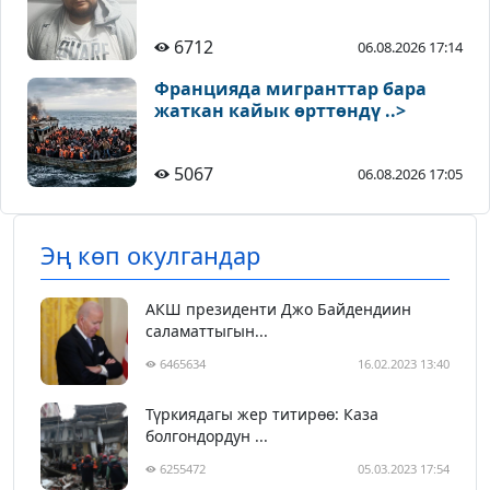
6712
06.08.2026 17:14
Францияда мигранттар бара
жаткан кайык өрттөндү ..>
5067
06.08.2026 17:05
Эң көп окулгандар
АКШ президенти Джо Байдендиин
саламаттыгын...
6465634
16.02.2023 13:40
Түркиядагы жер титирөө: Каза
болгондордун ...
6255472
05.03.2023 17:54