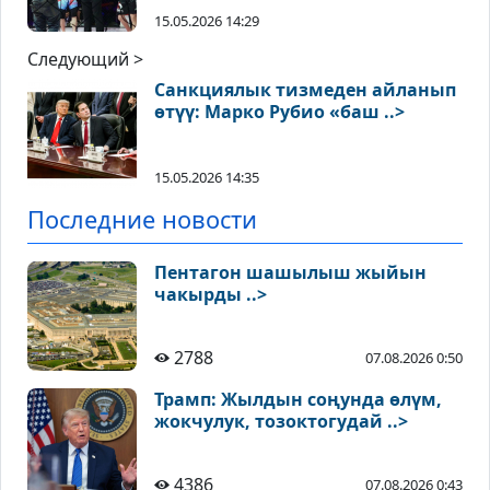
15.05.2026 14:29
Следующий >
Санкциялык тизмеден айланып
өтүү: Марко Рубио «баш ..>
15.05.2026 14:35
Последние новости
Пентагон шашылыш жыйын
чакырды ..>
2788
07.08.2026 0:50
Трамп: Жылдын соңунда өлүм,
жокчулук, тозоктогудай ..>
4386
07.08.2026 0:43