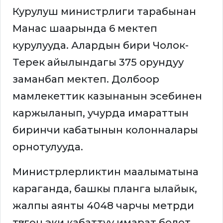
Курулуш министрлиги тарабынан
Манас шаарында 6 мектеп
курулууда. Алардын бири Чолок-
Терек айылындагы 375 орундуу
заманбап мектеп. Долбоор
мамлекеттик казынанын эсебинен
каржыланып, учурда имараттын
биринчи кабатынын колонналары
орнотулууда.
Министрлерликтин маалыматына
караганда, башкы планга ылайык,
жалпы аянты 4048 чарчы метрди
түзгөн эки кабаттуу имарат болот.