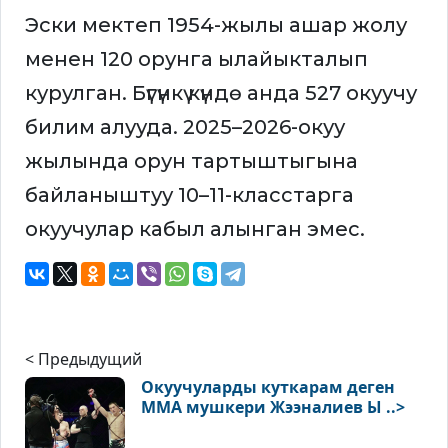
Эски мектеп 1954-жылы ашар жолу
менен 120 орунга ылайыкталып
курулган. Бүгүнкү күндө анда 527 окуучу
билим алууда. 2025–2026-окуу
жылында орун тартыштыгына
байланыштуу 10–11-класстарга
окуучулар кабыл алынган эмес.
< Предыдущий
Окуучуларды куткарам деген
ММА мушкери Жээналиев Ы ..>