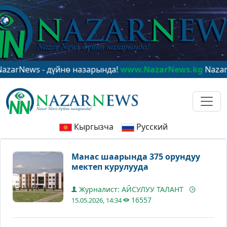
ws - дүйнө назарында!
www.NazarNews.kg
NazarNews -
Кыргызча
Русский
Манас шаарында 375 орундуу
мектеп курулууда
Журналист: АЙСУЛУУ ТАЛАНТ
16557
15.05.2026, 14:34